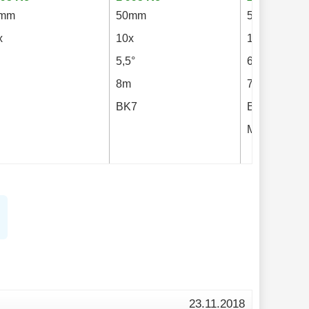
0mm
50mm
50mm
x
10x
10x
5,5°
6,6°
8m
7m
BK7
BK7
MC
23.11.2018