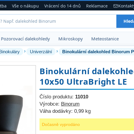
atba
Vše o nákupu
Vrácení do 14 dnů
Reklamace
Kontakt
Hled
Pozorovací dalekohledy
Mikroskopy
Meteostanice
›
›
Binokuláry
Univerzální
Binokulární dalekohled Binorum P
Binokulární dalekohl
10x50 UltraBright LE
Číslo produktu:
11010
Výrobce:
Binorum
Váha dodávky:
0,99 kg
Dočasně vyprodáno