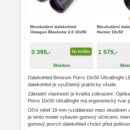
Sportovní
54
Divadelní
2
Dálkoměry a Noční 
vidění 
17
Binokulární dalekohled
Binokulární dal
Omegon Blackstar 2.0 10x50
Hunter 10x50
Mikroskopy 
76
Příslušenství 
mikroskopů 
16
3 395,-
1 575,-
Do košíku
Meteostanice 
52
Skladem
Skla
Foto stativy 
10
Dalekohled Binorum Porro 10x50 UltraBright L
Ostatní 
179
dalekohled je využitelný prakticky všude.
Bazar 
11
Základní vlastností je kvalita zobrazení. Optik
Porro 10x50 UltraBright má ergonomický tvar pr
Oční relief 19 mm (vzdálenost mezi okulárem a 
je tento model vybaven gumový očnicemi, kter
gumový povrch dalekohled chrání před poškoze