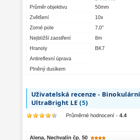
8 795,-
Do košíku
Průměr objektivu
50mm
Zvětšení
10x
3-4 týdny
Zorné pole
7,0°
Nejbližší zaostření
8m
Hranoly
BK7
Antireflexní úprava
Plněný dusíkem
Uživatelská recenze - Binokulár
UltraBright LE (
5
)
Průměrné hodnocení -
4.4
Alena
, Nechvalín čp. 50