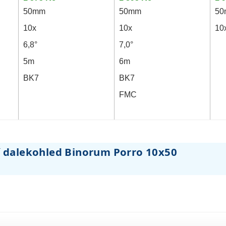
50mm
50mm
5
10x
10x
10
6,8°
7,0°
5m
6m
BK7
BK7
FMC
ní dalekohled Binorum Porro 10x50