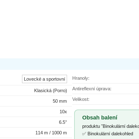
ekohled Bresser
Do košíku
dem
Hranoly:
Lovecké a sportovní
Antireflexní úprava:
Klasická (Porro)
Velikost:
50 mm
10x
Obsah balení
6.5°
produktu "Binokulární dalek
114 m / 1000 m
✅ Binokulární dalekohled