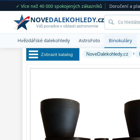
✓ Více než 40 000 spokojených zákazníků
Doručení a pl
NOVE
DALEKOHLEDY
.cz
Váš poradce v oblasti astronomie
Hvězdářské dalekohledy
AstroFoto
Binokuláry
›
NoveDalekohledy.cz
Zobrazit katalog
Hvězdářské 
dalekohledy 
222
Okuláry 
390
Filtry 
181
Barlow čočky 
65
Hledáčky 
28
Příslušenství 
54
Montáže 
93