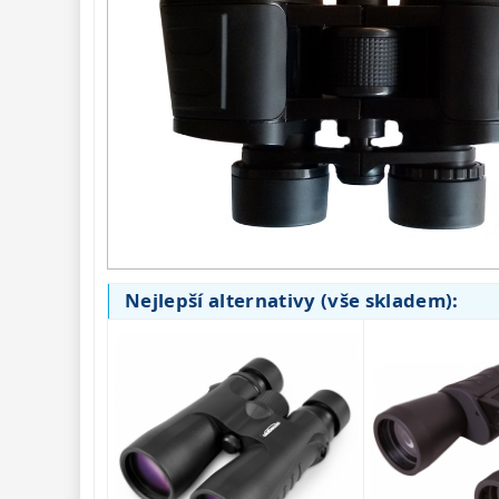
Seřízení 
22
Zrcátka a hranoly 
61
AstroFoto 
306
Komponenty 
78
Pozorovací 
dalekohledy 
50
Binokulární 
dalekohledy 
285
Nejlepší alternativy (vše skladem):
Astronomické
44
Lovecké a
turistické
114
Univerzální
38
Kapesní
14
Dětské
7
Námořní
12