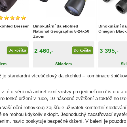
ekohled Bresser
Binokulární dalekohled
Binokulární d
National Geographic 8-24x50
Omegon Blacks
Zoom
2 460,-
3 395,-
Do košíku
Do košíku
dem
Skladem
Sk
E je standardní víceúčelový dalekohled – kombinace špičko
a v této sérii má antireflexní vrstvy pro jedinečnou čistotu 
o lehké držení v ruce, 10-násobné zvětšení a taktéž ho lze 
Vaší oční rohovkou) zajišťuje uživateli komfortní sledování
é se mohou kdykoliv sklopit. Jednoduchý zaostřovací systém
ním, navíc poskytuje bezpečné držení. V balení je pouzdro