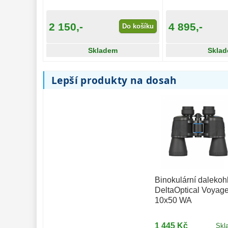
2 150,-
4 895,-
Do košíku
Skladem
Skla
Lepší produkty na dosah
Binokulární dalekoh
DeltaOptical Voyager
Binokulární dalekohled
DeltaOptical Chase 10x50 ED
10x50 WA
1 445 Kč
Skl