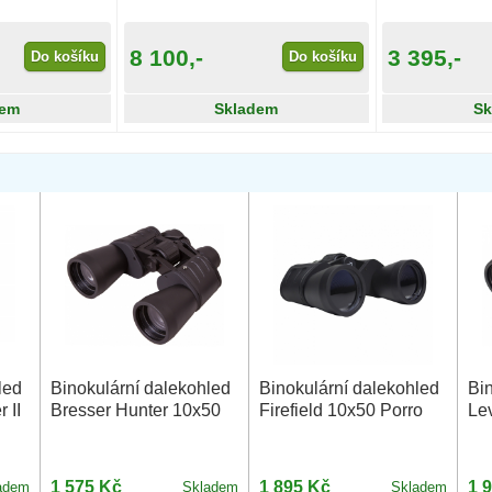
8 100,-
3 395,-
Do košíku
Do košíku
dem
Skladem
Sk
led
Binokulární dalekohled
Binokulární dalekohled
Bi
 II
Bresser Hunter 10x50
Firefield 10x50 Porro
Le
1 575 Kč
1 895 Kč
1 
adem
Skladem
Skladem