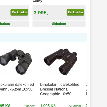
Černý
3 995,-
Do košíku
Do košíku
ladem
Skladem
nokulární dalekohled
Binokulární dalekohled
Binokulární 
venhuk Atom 10x50
Bresser National
DeltaOptical
Geographic 10x50
10x50
995 Kč
1 995 Kč
2 150 Kč
Skladem
Skladem