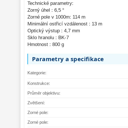
Technické parametry:
Zorný úhel : 6,5 °
Binokulární dalekohled Bresser
Binokulární dal
Zorné pole v 1000m: 114 m
Hunter 7x50
Hunter 16x50
Minimální ostřicí vzdálenost : 13 m
Optický výstup : 4,7 mm
Sklo hranolu : BK-7
1 395,-
1 650,-
Do košíku
Hmotnost : 800 g
Skladem
Skla
Parametry a specifikace
Kategorie:
Konstrukce:
Průměr objektivu:
Zvětšení:
Zorné pole:
Zorné pole: