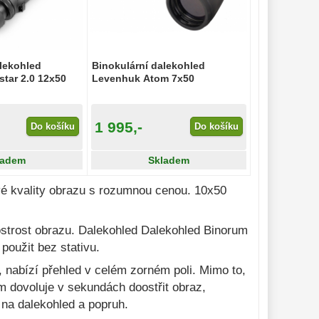
alekohled
Binokulární dalekohled
tar 2.0 12x50
Levenhuk Atom 7x50
1 995,-
Do košíku
Do košíku
ladem
Skladem
vé kvality obrazu s rozumnou cenou. 10x50
a ostrost obrazu. Dalekohled Dalekohled Binorum
použit bez stativu.
, nabízí přehled v celém zorném poli. Mimo to,
 dovoluje v sekundách doostřit obraz,
 na dalekohled a popruh.