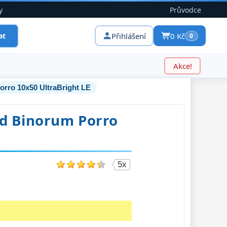
y
Průvodce
Přihlášení
0 Kč
at
0
Akce!
orro 10x50 UltraBright LE
ed Binorum Porro
5x