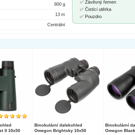
✅ Závěsný řemen
800 g
✅ Čistící utěrka
13 m
✅ Pouzdro
Centrální
kohled
Binokulární dalekohled
Binokulární d
t II 10x50
Omegon Brightsky 10x50
Omegon Blacks