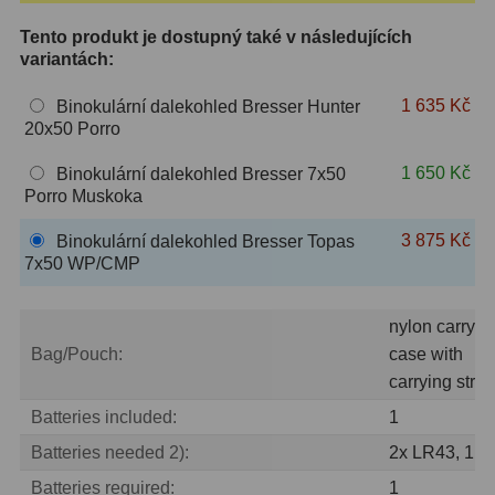
Tento produkt je dostupný také v následujících
ZOOM
12
variantách:
ED a Flat Field
12
1 635 Kč
Binokulární dalekohled Bresser Hunter
20x50 Porro
Měřící, s mřížkou
6
1 650 Kč
Binokulární dalekohled Bresser 7x50
Ostatní
30
Porro Muskoka
Doplňky
1
3 875 Kč
Binokulární dalekohled Bresser Topas
7x50 WP/CMP
Filtry
181
nylon carryin
Měsíční a Polarizační
23
Bag/Pouch:
case with
Sluneční
42
carrying strap
Batteries included:
1
CLS a UHC
18
Batteries needed 2):
2x LR43, 1.5
Širokopásmové
13
Batteries required:
1