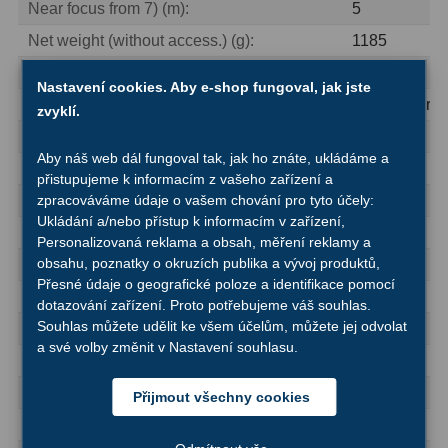
Near focus from 7) (m):
5
Ostatní
1
Net weight (without access.) (g):
1185
Optical design:
Porro
Montáže
93
Nastavení cookies. Aby e-shop fungoval, jak jste
Power supply 1):
1.5V Batterie
zvyklí.
Azimutální AZ
5
Product Family [Binoculars]:
Topas
Aby náš web dál fungoval tak, jak ho znáte, ukládáme a
Paralaktické EQ
19
Product series:
Topas
přistupujeme k informacím z vašeho zařízení a
zpracováváme údaje o vašem chování pro tyto účely:
Relative brightness 7):
51.02
Fotografické montáže
5
Ukládání a/nebo přístup k informacím v zařízení,
Single eye adjustment:
1
Personalizovaná reklama a obsah, měření reklamy a
Stativy a pilíře
3
obsahu, poznatky o okruzích publika a vývoj produktů,
Total height (mm):
80
Přesné údaje o geografické poloze a identifikace pomocí
Objímky
10
Total length (mm):
195
dotazování zařízení. Proto potřebujeme váš souhlas.
Souhlas můžete udělit ke všem účelům, můžete jej odvolat
Total width (mm):
197
Motory a pohony
13
a své volby změnit v Nastavení souhlasu.
Tripod adapter thread:
1
Upínací prvky
13
Turns of focus drive over entire focal range:
1
Přijmout všechny cookies
Závaží
3
Twilight factor 7):
18.71