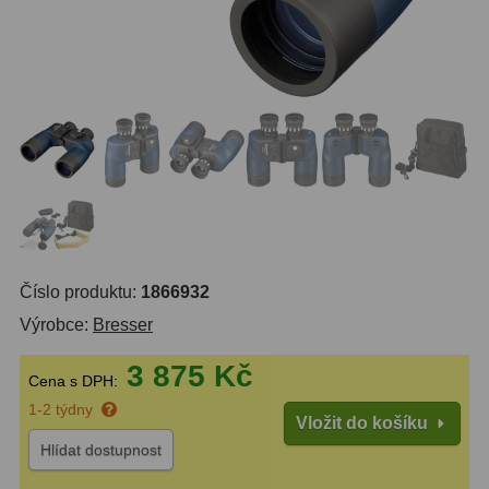
14
OTA - pouze optika
43
Dnů
Sluneční
1
Reklamace
Do 3000 Kč
24
Stav
Do 6000 Kč
37
Objednávky
Do 10000 Kč
41
IPoradce
Okuláry
390
Bazar
Číslo produktu:
1866932
Plössl a Super Plössl
120
Výrobce:
Bresser
Kontakty
WA (52°-60°)
64
3 875 Kč
Cena s DPH:
SWA (62°-78°)
101
1-2 týdny
Vložit do košíku
UWA (80°-98°)
27
Hlídat dostupnost
XWA (100°-120°)
17