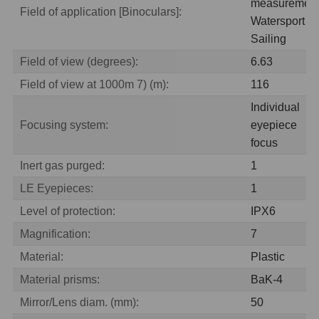
measurement
Field of application [Binoculars]:
Watersport &
Hledáčky
28
Sailing
Field of view (degrees):
6.63
Optické hledáčky
15
Field of view at 1000m 7) (m):
116
Red Dot hledáčky
6
Individual
Focusing system:
eyepiece
Sluneční hledáčky
3
focus
Úchyty a držáky hledáčků
4
Inert gas purged:
1
Příslušenství
54
LE Eyepieces:
1
Level of protection:
IPX6
Redukce 1,25" a 2"
17
Magnification:
7
Svítilny
5
Material:
Plastic
Material prisms:
BaK-4
Čištění
28
Mirror/Lens diam. (mm):
50
Binohlavy
3