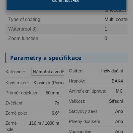
Odmítnout vše
Marine
Ostatní
22
Type [Binoculars]:
binoculars
Seřízení
22
Type of coating:
Multi coated
Waterproof 8):
1
Laserové kolimátory
6
Zoom function:
0
Optické kolimátory
11
Umělé hvězdy
5
Parametry a specifikace
Zrcátka a hranoly
61
Ostření:
Individuální
Kategorie:
Námořní a voděodolné
Hranoly:
BAK4
Diagonální zrcátka
36
Konstrukce:
Klasická (Porro)
Antireflexní úprava:
MC
Průměr objektivu:
50 mm
Diagonální hranoly
7
Velikost:
Střední
Zvětšení:
7x
Amici hranoly 45°
11
Stativový závit:
Ano
Zorné pole:
6.6°
Amici hranoly 90°
7
Plněný dusíkem:
Ano
Zorné
116 m / 1000 m
pole:
Voděodolné:
Ano