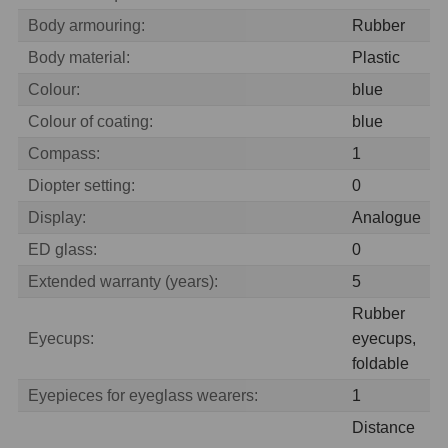
OIII
9
Body armouring:
Rubber
Body material:
Plastic
Hβ
6
Colour:
blue
SII
2
Colour of coating:
blue
Planetární
2
Compass:
1
Diopter setting:
0
Barevné
66
Display:
Analogue
Barlow čočky
65
ED glass:
0
Barlow 2x
38
Extended warranty (years):
5
Rubber
Barlow 3x
12
Eyecups:
eyecups,
foldable
Barlow 4x
3
Eyepieces for eyeglass wearers:
1
Barlow 5x
8
Distance
Převracecí
4