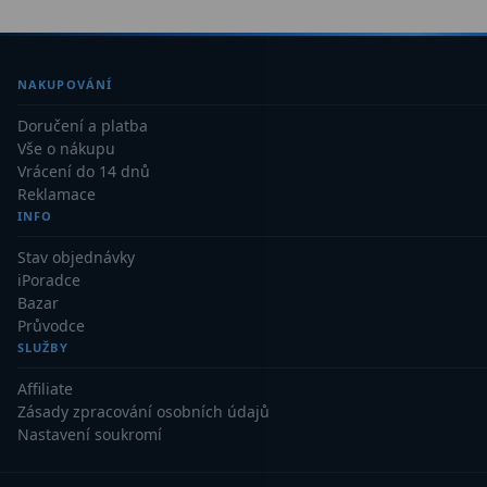
Binokulární dalekohledy
285
NAKUPOVÁNÍ
Astronomické
44
Doručení a platba
Lovecké a turistické
114
Vše o nákupu
Vrácení do 14 dnů
Univerzální
38
Reklamace
INFO
Kapesní
14
Stav objednávky
Dětské
7
iPoradce
Bazar
Námořní
12
Průvodce
SLUŽBY
Sportovní
54
Affiliate
Divadelní
2
Zásady zpracování osobních údajů
Nastavení soukromí
Dálkoměry a Noční vidění
17