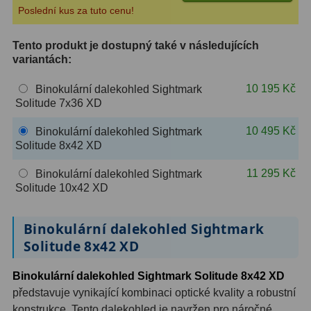
Poslední kus za tuto cenu!
ZOOM
12
Tento produkt je dostupný také v následujících
ED a Flat Field
12
variantách:
Měřící, s mřížkou
6
10 195 Kč
Binokulární dalekohled Sightmark
Solitude 7x36 XD
Ostatní
30
10 495 Kč
Binokulární dalekohled Sightmark
Doplňky
1
Solitude 8x42 XD
11 295 Kč
Binokulární dalekohled Sightmark
Filtry
182
Solitude 10x42 XD
Měsíční a Polarizační
23
Binokulární dalekohled Sightmark
Sluneční
43
Solitude 8x42 XD
CLS a UHC
18
Binokulární dalekohled Sightmark Solitude 8x42 XD
představuje vynikající kombinaci optické kvality a robustní
Širokopásmové
13
konstrukce. Tento dalekohled je navržen pro náročné