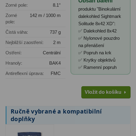
Obsah balení
Zorné pole:
8.1°
produktu "Binokulární
Primární zrcadla
9
Zorné
142 m / 1000 m
dalekohled Sightmark
pole:
Solitude 8x42 XD":
Sekundární zrcadla
6
✅ Dalekohled 8x42
Čistá váha:
737 g
✅ Nylonové pouzdro
Adaptéry k okulárovým
Nejbližší zaostření:
2 m
na přenášení
výtahům
8
Ostření:
Centrální
✅ Popruh na krk
Pozorovací dalekohledy
50
✅ Krytky objektivů
Hranoly:
BAK4
✅ Ramenní popruh
Antireflexní úprava:
FMC
Kompaktní
3
Turistické
9
Vložit do košíku
Pro pozorování přírody a
ornitologie
17
Ručně vybrané a kompatibilní
doplňky
Monokuláry
20
Dárkové
1