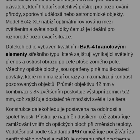
OIII
9
uživatele, kteří hledají spolehlivý přístroj pro pozorování
přírody, sportovní události nebo astronomické objekty.
Hβ
6
Model 8x42 XD nabízí optimální rovnováhu mezi
zvětšením a světelností, díky čemuž je ideální pro
SII
2
různorodé pozorovací situace.
Planetární
2
Dalekohled je vybaven kvalitními
BaK-4 hranolovými
elementy
střešního typu, které zajišťují vynikající světelný
Barevné
66
přenos a ostrost obrazu po celé ploše zorného pole.
Všechny optické plochy jsou opatřeny plně multi-coated
Barlow čočky
65
povlaky, které minimalizují odrazy a maximalizují kontrast
pozorovaných objektů. Průměr objektivu 42 mm v
Barlow 2x
38
kombinaci s 8× zvětšením poskytuje výstupní zornici 5,2
mm, což zajišťuje dostatečné množství světla i za šera.
Barlow 3x
12
Konstrukce dalekohledu je postavena na odolnosti a
Barlow 4x
3
spolehlivosti. Přístroj je naplněn dusíkem, což zabraňuje
zamlžování vnitřních optických ploch při změnách teploty.
Barlow 5x
8
Vodotěsnost podle standardu
IP67
umožňuje používání za
nepříznivého počasí a zajišťuje ochranu před prachem a
Převracecí
4