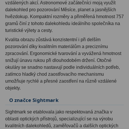
AstroFoto
306
vzdálených akcí. Astronomové začátečníci moją využít
dalekohled pro pozorování Měsíce, planet a jasnějších
Planetární kamery
19
hvězdokup. Kompaktní rozměry a přiměřená hmotnost 757
gramů činí z tohoto dalekohledu ideálního společníka na
Deep-Sky kamery
28
turistické výlety a cesty.
Guiding kamery
14
Kvalita obrazu zůstává konzistentní i při delším
pozorování díky kvalitním materiálům a preciznímu
T-kroužky
16
zpracování. Ergonomické tvarování a vyvážená hmotnost
snižují únavu rukou při dlouhodobém držení. Otočné
Adaptéry projekční
11
okuláry se snadno nastavují podle individuálních potřeb,
zatímco hladký chod zaostřovacího mechanismu
Adaptéry T2
39
umožňuje rychlé a přesné zaostření na různě vzdálené
Adaptéry M48
33
objekty.
Filtry L-RGB
7
O značce Sightmark
Filtry IR-Pass
6
Sightmark se etablovala jako respektovaná značka v
oblasti optických přístrojů, specializující se na výrobu
Filtry IR-Block
10
kvalitních dalekohledů, zaměřovačů a dalších optických