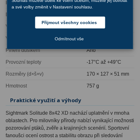
Souhlas můžete udělit ke všem účelům, můžete jej odvolat
Rozlišení
4″
Ostatní
22
a své volby změnit v Nastavení souhlasu.
Dioptrická korekce
±3 (pravý okulár)
Seřízení
22
Přijmout všechny cookies
Vzdálenost mezi zornicemi
56-74 mm
Laserové kolimátory
6
Vodotěsnost
IP67
Odmítnout vše
Optické kolimátory
11
Plnění dusíkem
Ano
Umělé hvězdy
5
Provozní teploty
-17°C až +49°C
Zrcátka a hranoly
61
Rozměry (d×š×v)
170 × 127 × 51 mm
Hmotnost
757 g
Diagonální zrcátka
36
Praktické využití a výhody
Diagonální hranoly
7
Sightmark Solitude 8x42 XD nachází uplatnění v mnoha
Amici hranoly 45°
11
oblastech. Pro milovníky přírody nabízí vynikající možnosti
Amici hranoly 90°
7
pozorování ptáků, zvěře a krajinných scenérií. Sportovní
fanoušci ocení ostrost a stabilitu obrazu při sledování