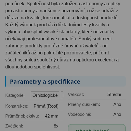
pomůcek. Společnost byla založena astronomy a optiky
Filtry Clip
5
pro astronomy a nadšence pozorování, což se odráží v
důrazu na kvalitu, funkcionalität a dostupnost produktů.
Filtry CCD Hα, OIII
7
Každý výrobek prochází důkladnými testy kvality a
Filtrová kola a rámy
16
výkonu, aby splnil vysoké standardy, které od značky
očekávají profesionálové i amatéři. Široký sortiment
Rovnače a reduktory
13
zahrnuje produkty pro různé úrovně uživatelů - od
začátečníků až po pokročilé pozorovatele, přičemž
Pointace
7
všechny sdílejí společný důraz na optickou excelenci a
dlouhodobou spolehlivost.
Zaostřovací masky
27
ADC, Tilting
14
Parametry a specifikace
Rotátory
34
Velikost:
Střední
Kategorie:
Ornitologické
Lovecké a sportovní
Plněný dusíkem:
Ano
Komponenty
78
Konstrukce:
Přímá (Roof)
Voděodolné:
Ano
Průměr objektivu:
42 mm
Helical výtahy
11
Zvětšení:
8x
Okulárové výtahy
44