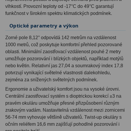
vlhkostí. Provozní teploty od -17°C do 49°C garantují
funkčnost v širokém spektru klimatických podmínek.
Hledáčky
28
Optické parametry a výkon
Optické hledáčky
15
Zorné pole 8,12° odpovídá 142 metrům na vzdálenost
Red Dot hledáčky
6
1000 metrů, což poskytuje komfortní přehled pozorované
Sluneční hledáčky
3
oblasti. Minimální zaostřovací vzdálenost pouhé 2 metry
umožňuje pozorování i blízkých objektů, například motýlů
Úchyty a držáky hledáčků
4
nebo květin. Relativní jas 27,04 a soumrakový index 17,8
potvrzují vynikající světelné vlastnosti dalekohledu,
Příslušenství
54
zejména za snížených světelných podmínek.
Ergonomie a uživatelský komfort jsou na vysoké úrovni.
Redukce 1,25" a 2"
17
Centrální zaostřovací systém s dioptrickou korekcí ±3 na
Svítilny
5
pravém okuláru umožňuje přesné přizpůsobení různým
zrakovým vadám. Nastavitelná vzdálenost mezi zornicemi
Čištění
28
56-74 mm vyhovuje většině uživatelů. Twist-up okuláry s
očním reliéfem 16,6 mm zajišťují pohodlné pozorování i
Binohlavy
3