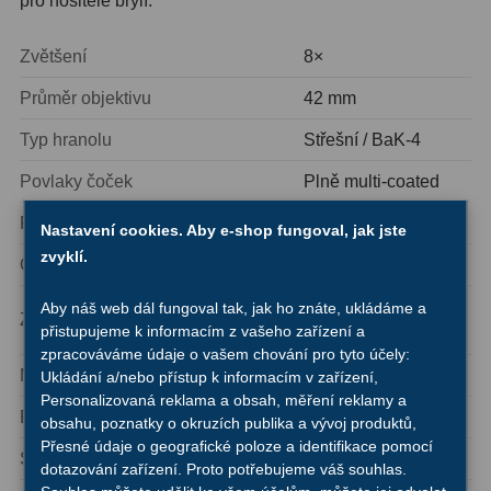
pro nositele brýlí.
Ostatní
1
Zvětšení
8×
Montáže
93
Průměr objektivu
42 mm
Azimutální AZ
5
Typ hranolu
Střešní / BaK-4
Paralaktické EQ
19
Povlaky čoček
Plně multi-coated
Průměr výstupní zornice
5,2 mm
Fotografické montáže
5
Nastavení cookies. Aby e-shop fungoval, jak jste
zvyklí.
Oční reliéf
16,6 mm
Stativy a pilíře
3
8,12° / 142 m na
Aby náš web dál fungoval tak, jak ho znáte, ukládáme a
Objímky
10
Zorné pole
přistupujeme k informacím z vašeho zařízení a
1000 m
zpracováváme údaje o vašem chování pro tyto účely:
Motory a pohony
13
Minimální zaostřovací vzdálenost
2 m
Ukládání a/nebo přístup k informacím v zařízení,
Personalizovaná reklama a obsah, měření reklamy a
Upínací prvky
13
Relativní jas
27,04
obsahu, poznatky o okruzích publika a vývoj produktů,
Přesné údaje o geografické poloze a identifikace pomocí
Závaží
3
Soumrakový index
17,8
dotazování zařízení. Proto potřebujeme váš souhlas.