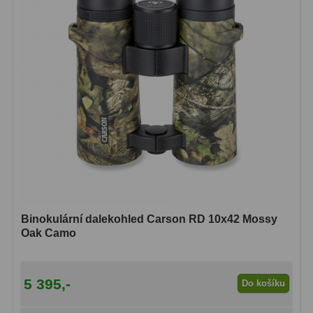
Ostatní
179
Literatura
11
Lupy
69
Dárkové poukazy
29
Kufry a tašky
64
Ostatní
6
Bazar
11
Binokulární dalekohled Carson RD 10x42 Mossy
Oak Camo
Dalekohledy
8
Okuláry
1
5 395,-
Do košíku
Ostatní
2