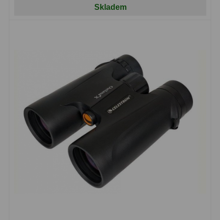
Skladem
Binokulární dalekohledy
285
Astronomické
44
Lovecké a turistické
114
Univerzální
38
Kapesní
14
Dětské
7
Námořní
12
Sportovní
54
Divadelní
2
Dálkoměry a Noční vidění
17