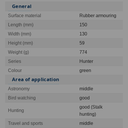
General
Ostatní
1
Surface material
Rubber armouring
Montáže
93
Length (mm)
150
Width (mm)
130
Azimutální AZ
5
Height (mm)
59
Paralaktické EQ
19
Weight (g)
774
Fotografické montáže
5
Series
Hunter
Colour
green
Stativy a pilíře
3
Area of application
Objímky
10
Astronomy
middle
Motory a pohony
13
Bird watching
good
Upínací prvky
13
good (Stalk
Hunting
hunting)
Závaží
3
Travel and sports
middle