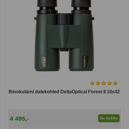
Primární zrcadla
9
Sekundární zrcadla
6
Adaptéry k okulárovým
výtahům
8
Pozorovací dalekohledy
50
Kompaktní
3
Turistické
9
Binokulární dalekohled DeltaOptical Forest II 10x42
Pro pozorování přírody a
ornitologie
17
Monokuláry
20
4 495,-
Do košíku
Dárkové
1