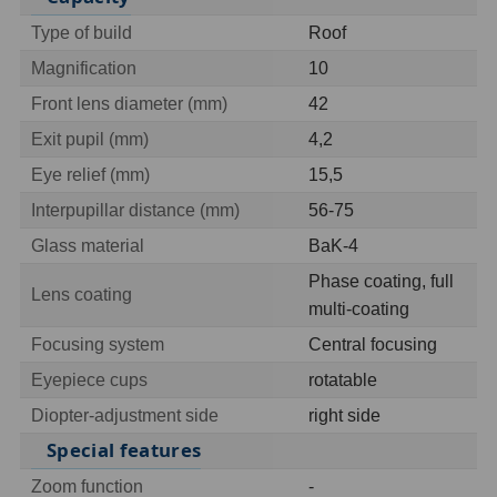
OIII
9
Type of build
Roof
Magnification
10
Hβ
6
Front lens diameter (mm)
42
SII
2
Exit pupil (mm)
4,2
Planetární
2
Eye relief (mm)
15,5
Barevné
66
Interpupillar distance (mm)
56-75
Glass material
BaK-4
Barlow čočky
65
Phase coating, full
Lens coating
multi-coating
Barlow 2x
38
Focusing system
Central focusing
Barlow 3x
12
Eyepiece cups
rotatable
Barlow 4x
3
Diopter-adjustment side
right side
Special features
Barlow 5x
8
Zoom function
-
Převracecí
4