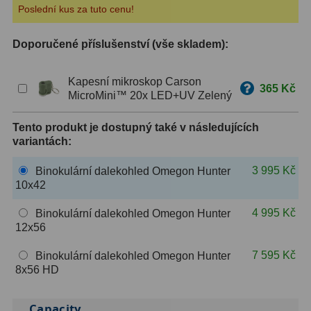
Poslední kus za tuto cenu!
ZOOM
12
Doporučené příslušenství (vše skladem):
ED a Flat Field
12
Kapesní mikroskop Carson
Měřící, s mřížkou
6
365 Kč
MicroMini™ 20x LED+UV Zelený
Ostatní
30
Tento produkt je dostupný také v následujících
variantách:
Doplňky
1
3 995 Kč
Binokulární dalekohled Omegon Hunter
Filtry
181
10x42
Měsíční a Polarizační
23
4 995 Kč
Binokulární dalekohled Omegon Hunter
12x56
Sluneční
42
7 595 Kč
Binokulární dalekohled Omegon Hunter
CLS a UHC
18
8x56 HD
Širokopásmové
13
Capacity