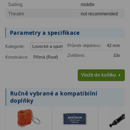
Ostatní
22
Sailing
middle
Theatre
not recommended
Seřízení
22
Laserové kolimátory
6
Parametry a specifikace
Optické kolimátory
11
Průměr objektivu:
42 mm
Kategorie:
Lovecké a sportovní
Umělé hvězdy
5
Zvětšení:
10x
Konstrukce:
Přímá (Roof)
Zrcátka a hranoly
61
Vložit do košíku
Diagonální zrcátka
36
Ručně vybrané a kompatibilní
Diagonální hranoly
7
doplňky
Amici hranoly 45°
11
Amici hranoly 90°
7