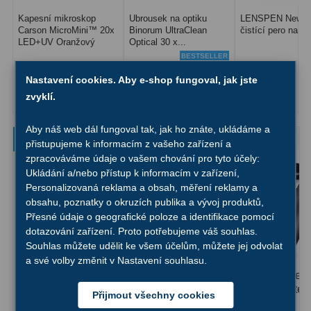
AstroFoto
306
Kapesní mikroskop
Ubrousek na optiku
LENSPEN New Or
Carson MicroMini™ 20x
Binorum UltraClean
čistící pero na op
Planetární kamery
19
LED+UV Oranžový
Optical 30 x...
BESTSELLER
Deep-Sky kamery
28
365 Kč
95 Kč
345 Kč
Nastavení cookies. Aby e-shop fungoval, jak jste
Guiding kamery
14
zvyklí.
Do košíku
Skladem
Do košíku
Skladem
Do košíku
S
T-kroužky
16
Aby náš web dál fungoval tak, jak ho znáte, ukládáme a
Lepší produkty na dosah
přistupujeme k informacím z vašeho zařízení a
Adaptéry projekční
11
zpracováváme údaje o vašem chování pro tyto účely:
Ukládání a/nebo přístup k informacím v zařízení,
Adaptéry T2
39
Personalizovaná reklama a obsah, měření reklamy a
obsahu, poznatky o okruzích publika a vývoj produktů,
Adaptéry M48
33
Přesné údaje o geografické poloze a identifikace pomocí
dotazování zařízení. Proto potřebujeme váš souhlas.
Filtry L-RGB
7
Souhlas můžete udělit ke všem účelům, můžete jej odvolat
a své volby změnit v Nastavení souhlasu.
Filtry IR-Pass
6
Binokulární dalekohled
Binokulární dalek
National Geographic
Bresser Corvette
Přijmout všechny cookies
Filtry IR-Block
10
10x42 Algonquin
10x42...