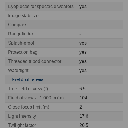
Eyepieces for spectacle wearers
yes
Hledáčky
28
Image stabilizer
-
Compass
-
Optické hledáčky
15
Rangefinder
-
Red Dot hledáčky
6
Splash-proof
yes
Sluneční hledáčky
3
Protection bag
yes
Threaded tripod connector
yes
Úchyty a držáky hledáčků
4
Watertight
yes
Příslušenství
54
Field of view
Redukce 1,25" a 2"
17
True field of view (°)
6,5
Field of view at 1,000 m (m)
104
Svítilny
5
Close focus limit (m)
2
Čištění
28
Light intensity
17,6
Binohlavy
3
Twilight factor
20,5