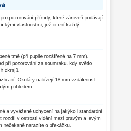
vá
pro pozorování přírody, které zároveň podávají
tickými vlastnostmi, jež ocení každý
bené tmě (při pupile rozšířené na 7 mm).
ad při pozorování za soumraku, kdy světlo
h okrajů.
rozhraní. Okuláry nabízejí 18 mm vzdálenost
každým pohledem.
vné a vyvážené uchycení na jakýkoli standardní
rozdíl v ostrosti vidění mezi pravým a levým
m nečekaně narazíte o překážku.