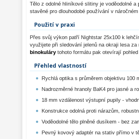
Tělo z odolné hliníkové slitiny je voděodolné 
stavěné pro dlouhodobé používání v náročném 
Použití v praxi
Přes svůj výkon patří Nightstar 25x100 k lehč
využijete při sledování jelenů na okraji lesa 
binokuláry
tohoto formátu pak otevírají pohle
Přehled vlastností
Rychlá optika s průměrem objektivu 100 m
Nadrozměrné hranoly BaK4 pro jasné a r
18 mm vzdálenost výstupní pupily - vhodné
Konstrukce odolná proti nárazům, robustn
Voděodolné tělo plněné dusíkem - bez za
Pevný kovový adaptér na stativ přímo v t