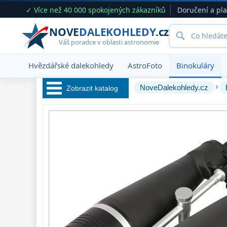
✓ Více než 40 000 spokojených zákazníků
Doručení a pl
NOVE
DALEKOHLEDY
.cz
Váš poradce v oblasti astronomie
Hvězdářské dalekohledy
AstroFoto
Binokuláry
›
NoveDalekohledy.cz
Zobrazit katalog
Hvězdářské 
dalekohledy 
222
Okuláry 
388
Filtry 
182
Barlow čočky 
65
Hledáčky 
28
Příslušenství 
54
Montáže 
93