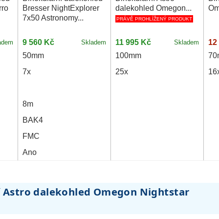
rro
Bresser NightExplorer
dalekohled Omegon...
Om
7x50 Astronomy...
PRÁVĚ PROHLÍŽENÝ PRODUKT
9 560 Kč
11 995 Kč
12
adem
Skladem
Skladem
50mm
100mm
7
7x
25x
16
8m
BAK4
FMC
Ano
ní Astro dalekohled Omegon Nightstar