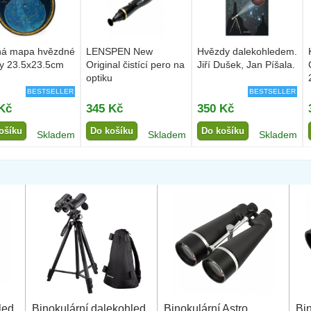
ná mapa hvězdné
LENSPEN New
Hvězdy dalekohledem.
y 23.5x23.5cm
Original čistící pero na
Jiří Dušek, Jan Píšala.
optiku
BESTSELLER
BESTSELLER
Kč
345 Kč
350 Kč
ošíku
Do košíku
Do košíku
Skladem
Skladem
Skladem
led
Binokulární dalekohled
Binokulární Astro
Bi