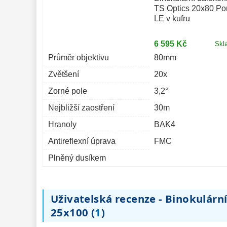
TS Optics 20x80 Po
LE v kufru
6 595 Kč
Skl
Průměr objektivu
80mm
Zvětšení
20x
Zorné pole
3,2°
Nejbližší zaostření
30m
Hranoly
BAK4
Antireflexní úprava
FMC
Plněný dusíkem
Uživatelská recenze - Binokulár
25x100 (
1
)