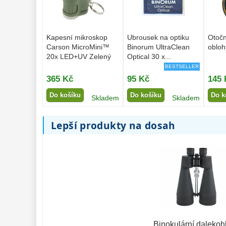
Kapesní mikroskop
Ubrousek na optiku
Otoč
Carson MicroMini™
Binorum UltraClean
obloh
20x LED+UV Zelený
Optical 30 x...
BESTSELLER
365 Kč
95 Kč
145 
Do košíku
Do košíku
Do k
Skladem
Skladem
Lepší produkty na dosah
Binokulární dalekoh