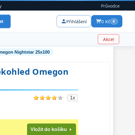
y
Průvodce
Přihlášení
0 Kč
at
0
Akce!
Omegon Nightstar 25x100
lekohled Omegon
1x
Vložit do košíku