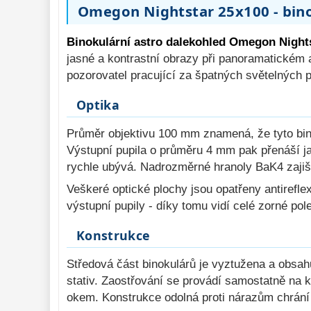
Sportovní
54
Omegon Nightstar 25x100 - binok
Divadelní
2
Binokulární astro dalekohled Omegon Night
Dálkoměry a Noční 
vidění 
jasné a kontrastní obrazy při panoramatickém 
17
pozorovatel pracující za špatných světelných 
Mikroskopy 
76
Optika
Příslušenství 
mikroskopů 
16
Průměr objektivu 100 mm znamená, že tyto bino
Meteostanice 
52
Výstupní pupila o průměru 4 mm pak přenáší ja
rychle ubývá. Nadrozměrné hranoly BaK4 zajišť
Foto stativy 
10
Veškeré optické plochy jsou opatřeny antirefle
Ostatní 
179
výstupní pupily - díky tomu vidí celé zorné po
Bazar 
11
Konstrukce
Středová část binokulárů je vyztužena a obsah
stativ. Zaostřování se provádí samostatně na
okem. Konstrukce odolná proti nárazům chrání