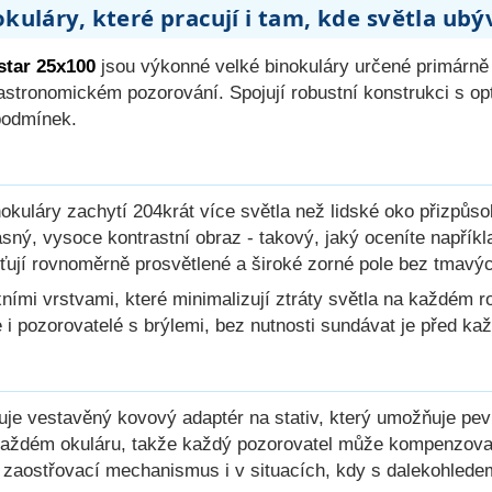
uláry, které pracují i tam, kde světla ubý
star 25x100
jsou výkonné velké binokuláry určené primárně 
astronomickém pozorování. Spojují robustní konstrukci s op
podmínek.
kuláry zachytí 204krát více světla než lidské oko přizpůso
sný, vysoce kontrastní obraz - takový, jaký oceníte napříkl
ují rovnoměrně prosvětlené a široké zorné pole bez tmavýc
xními vrstvami, které minimalizují ztráty světla na každém 
le i pozorovatelé s brýlemi, bez nutnosti sundávat je před 
uje vestavěný kovový adaptér na stativ, který umožňuje pe
 každém okuláru, takže každý pozorovatel může kompenzovat 
 zaostřovací mechanismus i v situacích, kdy s dalekohlede