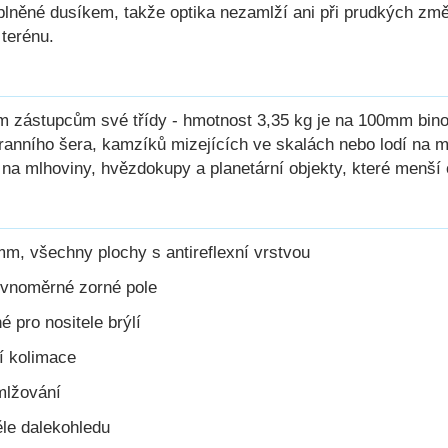
a plněné dusíkem, takže optika nezamlží ani při prudkých změ
terénu.
ím zástupcům své třídy - hmotnost 3,35 kg je na 100mm bino
za ranního šera, kamzíků mizejících ve skalách nebo lodí na
d na mlhoviny, hvězdokupy a planetární objekty, které menší
m, všechny plochy s antireflexní vrstvou
ovnoměrné zorné pole
 pro nositele brýlí
í kolimace
mlžování
ěle dalekohledu