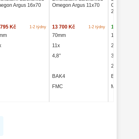
egon Argus 16x70
Omegon Argus 11x70
Celestron S
25x100 Bak
 795 Kč
13 700 Kč
14 795 Kč
1-2 týdny
1-2 týdny
0mm
70mm
100mm
x
11x
25x
4,8°
3,3°
24m
BAK4
BAK4
FMC
MC