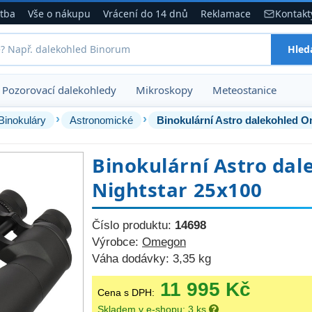
atba
Vše o nákupu
Vrácení do 14 dnů
Reklamace
Kontakt
Hled
Pozorovací dalekohledy
Mikroskopy
Meteostanice
›
›
Binokuláry
Astronomické
Binokulární Astro dalekohled 
Binokulární Astro da
Nightstar 25x100
Číslo produktu:
14698
Výrobce:
Omegon
Váha dodávky:
3,35 kg
11 995 Kč
Cena s DPH:
Skladem v e-shopu: 3 ks