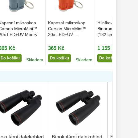
Kapesní mikroskop
Kapesní mikroskop
Hliníkový statív
Carson MicroMini™
Carson MicroMini™
Binorum Stabilio XL
20x LED+UV Modrý
20x LED+UV
(182 cm, nosnost do
Oranžový
5...
365 Kč
365 Kč
1 155 Kč
Do košíku
Do košíku
Do košíku
Skladem
Skladem
Sklad
nokulární dalekohled
Binokulární dalekohled
Binokulární 