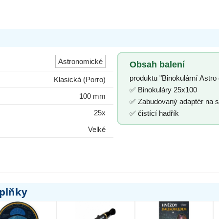
Astronomické
Obsah balení
produktu "Binokulární Astr
Klasická (Porro)
✅ Binokuláry 25x100
100 mm
✅ Zabudovaný adaptér na st
25x
✅ čistící hadřík
Velké
oplňky