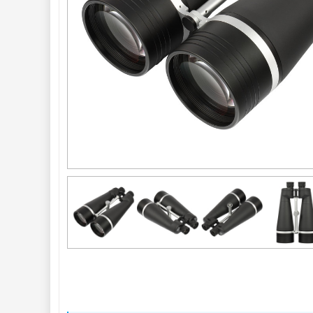
Seřízení 
22
Zrcátka a hranoly 
61
AstroFoto 
306
Komponenty 
78
Pozorovací 
dalekohledy 
50
Binokulární 
dalekohledy 
285
Astronomické
44
Lovecké a
turistické
114
Univerzální
38
Kapesní
14
Dětské
7
Námořní
12