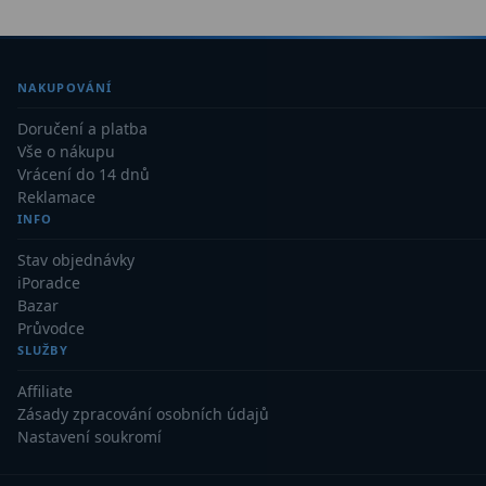
Dálkoměry
9
Noční vidění
8
NAKUPOVÁNÍ
Mikroskopy
76
Doručení a platba
Vše o nákupu
Pro děti
5
Vrácení do 14 dnů
Reklamace
Hobby
4
INFO
Školní a studentské
14
Stav objednávky
iPoradce
Laboratorní
33
Bazar
Průvodce
Kapesní
10
SLUŽBY
Affiliate
Digitální
10
Zásady zpracování osobních údajů
Nastavení soukromí
Příslušenství mikroskopů
16