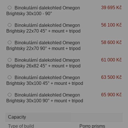
39 695 Kč
Binokulární dalekohled Omegon
Hledáčky
28
Brightsky 30x100 - 90°
56 100 Kč
Binokulární dalekohled Omegon
Optické hledáčky
15
Brightsky 22x70 45° + mount + tripod
Red Dot hledáčky
6
58 600 Kč
Binokulární dalekohled Omegon
Brightsky 22x70 90° + mount + tripod
Sluneční hledáčky
3
61 000 Kč
Binokulární dalekohled Omegon
Úchyty a držáky hledáčků
4
Brightsky 26x82 45° + mount + tripod
Příslušenství
54
63 500 Kč
Binokulární dalekohled Omegon
Brightsky 30x100 45° + mount + tripod
Redukce 1,25" a 2"
17
65 900 Kč
Binokulární dalekohled Omegon
Svítilny
5
Brightsky 30x100 90° + mount + tripod
Čištění
28
Capacity
Binohlavy
3
Type of build
Porro prisms