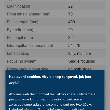
Magnification
22
Ostatní
1
Front lens diameter (mm)
70
Montáže
93
Focal length (mm)
400
Azimutální AZ
5
Eye relief (mm)
20
Exit pupil (mm)
3,2
Paralaktické EQ
19
Interpupillar distance (mm)
54 - 78
Fotografické montáže
5
Lens coating
fully, multiple
Stativy a pilíře
3
Focusing system
Single focusing
Diopter-adjustment side
on both sides
Objímky
10
Nastavení cookies. Aby e-shop fungoval, jak jste
Eyepiece cups
folding
Motory a pohony
13
zvyklí.
Handle
yes
Upínací prvky
13
Special features
Aby náš web dál fungoval tak, jak ho znáte, ukládáme a
přistupujeme k informacím z vašeho zařízení a
Splash-proof
yes
Závaží
3
zpracováváme údaje o vašem chování pro tyto účely:
Eyepieces for spectacle wearers
yes
Ukládání a/nebo přístup k informacím v zařízení,