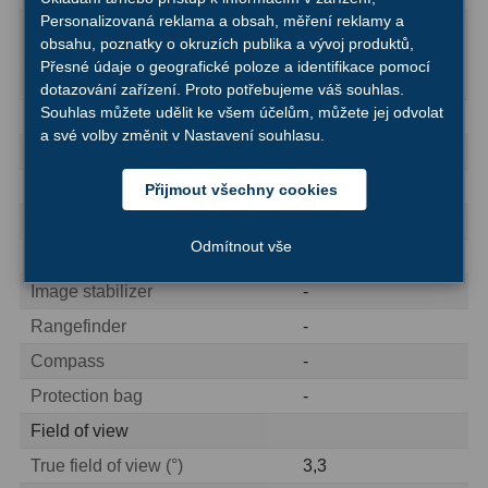
Ostatní
22
Personalizovaná reklama a obsah, měření reklamy a
Tripod connector on
obsahu, poznatky o okruzích publika a vývoj produktů,
Threaded tripod connector
underside (1/4 +
Seřízení
22
Přesné údaje o geografické poloze a identifikace pomocí
3/8)
dotazování zařízení. Proto potřebujeme váš souhlas.
Laserové kolimátory
6
Souhlas můžete udělit ke všem účelům, můžete jej odvolat
Watertight
yes
a své volby změnit v Nastavení souhlasu.
inert gas charge
yes
Optické kolimátory
11
Lens cover
yes
Přijmout všechny cookies
Umělé hvězdy
5
eyepiece cap
yes
Odmítnout vše
Zrcátka a hranoly
61
Zoom function
-
Image stabilizer
-
Diagonální zrcátka
36
Rangefinder
-
Diagonální hranoly
7
Compass
-
Amici hranoly 45°
11
Protection bag
-
Field of view
Amici hranoly 90°
7
True field of view (°)
3,3