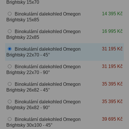
Brightsky 15x70
OIII
9
14 395 Kč
Binokulární dalekohled Omegon
Hβ
6
Brightsky 15x85
SII
2
16 995 Kč
Binokulární dalekohled Omegon
Brightsky 22x85
Planetární
2
31 195 Kč
Binokulární dalekohled Omegon
Barevné
66
Brightsky 22x70 - 45°
31 195 Kč
Binokulární dalekohled Omegon
Barlow čočky
65
Brightsky 22x70 - 90°
Barlow 2x
38
35 395 Kč
Binokulární dalekohled Omegon
Brightsky 26x82 - 45°
Barlow 3x
12
35 395 Kč
Binokulární dalekohled Omegon
Barlow 4x
3
Brightsky 26x82 - 90°
Barlow 5x
8
39 695 Kč
Binokulární dalekohled Omegon
Brightsky 30x100 - 45°
Převracecí
4