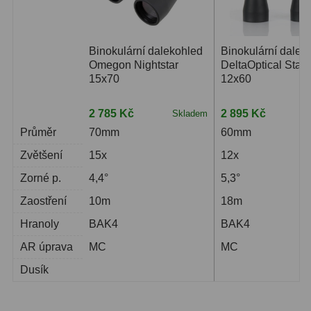
Binokulární dalekohledy
285
Binokulární dalekohled
Binokulární dalek
Astronomické
44
Omegon Nightstar
DeltaOptical StarL
15x70
12x60
Lovecké a turistické
114
Univerzální
38
2 785 Kč
2 895 Kč
Skladem
S
Průměr
70mm
60mm
Kapesní
14
Zvětšení
15x
12x
Dětské
7
Zorné p.
4,4°
5,3°
Námořní
12
Zaostření
10m
18m
Hranoly
BAK4
BAK4
Sportovní
54
AR úprava
MC
MC
Divadelní
2
Dusík
Dálkoměry a Noční vidění
17