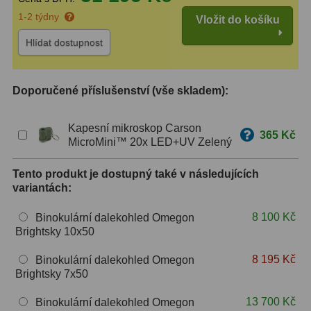
1-2 týdny
Vložit do košíku
ZOOM
12
Hlídat dostupnost
ED a Flat Field
12
Měřící, s mřížkou
6
Doporučené příslušenství (vše skladem):
Ostatní
30
Kapesní mikroskop Carson
365 Kč
MicroMini™ 20x LED+UV Zelený
Doplňky
1
Tento produkt je dostupný také v následujících
Filtry
181
variantách:
Měsíční a Polarizační
23
8 100 Kč
Binokulární dalekohled Omegon
Brightsky 10x50
Sluneční
42
8 195 Kč
Binokulární dalekohled Omegon
CLS a UHC
18
Brightsky 7x50
Širokopásmové
13
13 700 Kč
Binokulární dalekohled Omegon