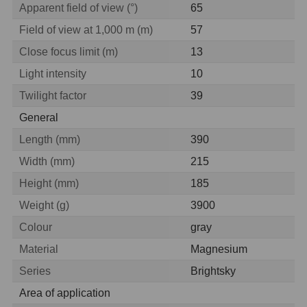
AstroFoto
306
Apparent field of view (°)
65
Field of view at 1,000 m (m)
57
Planetární kamery
19
Close focus limit (m)
13
Deep-Sky kamery
28
Light intensity
10
Guiding kamery
14
Twilight factor
39
General
T-kroužky
16
Length (mm)
390
Adaptéry projekční
11
Width (mm)
215
Adaptéry T2
39
Height (mm)
185
Adaptéry M48
33
Weight (g)
3900
Colour
gray
Filtry L-RGB
7
Material
Magnesium
Filtry IR-Pass
6
Series
Brightsky
Filtry IR-Block
10
Area of application