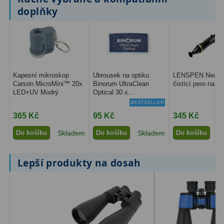
doplňky
Primární zrcadla
9
Sekundární zrcadla
6
Adaptéry k okulárovým
výtahům
8
Kapesní mikroskop
Ubrousek na optiku
LENSPEN New Or
Carson MicroMini™ 20x
Binorum UltraClean
čistící pero na op
LED+UV Modrý
Optical 30 x...
Pozorovací dalekohledy
50
BESTSELLER
365 Kč
95 Kč
345 Kč
Kompaktní
3
Do košíku
Skladem
Do košíku
Skladem
Do košíku
S
Turistické
9
Lepší produkty na dosah
Pro pozorování přírody a
ornitologie
17
Monokuláry
20
Dárkové
1