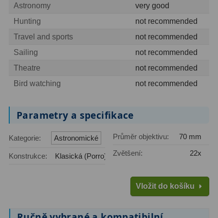
Astronomy
very good
Filtry Clip
5
Hunting
not recommended
Filtry CCD Hα, OIII
7
Travel and sports
not recommended
Filtrová kola a rámy
16
Sailing
not recommended
Theatre
not recommended
Rovnače a reduktory
13
Bird watching
not recommended
Pointace
7
Zaostřovací masky
27
Parametry a specifikace
ADC, Tilting
14
Průměr objektivu:
70 mm
Kategorie:
Astronomické
Rotátory
34
Zvětšení:
22x
Konstrukce:
Klasická (Porro)
Komponenty
78
Vložit do košíku
Helical výtahy
11
Ručně vybrané a kompatibilní
Okulárové výtahy
44