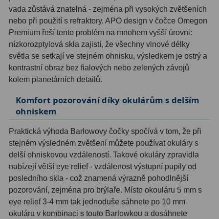
vada zůstává znatelná - zejména při vysokých zvětšeních
nebo při použití s refraktory. APO design v čočce Omegon
Hledáčky
28
Premium řeší tento problém na mnohem vyšší úrovni:
nízkorozptylová skla zajistí, že všechny vlnové délky
Optické hledáčky
15
světla se setkají ve stejném ohnisku, výsledkem je ostrý a
Red Dot hledáčky
6
kontrastní obraz bez fialových nebo zelených závojů
kolem planetárních detailů.
Sluneční hledáčky
3
Komfort pozorování díky okulárům s delším
Úchyty a držáky hledáčků
4
ohniskem
Příslušenství
54
Praktická výhoda Barlowovy čočky spočívá v tom, že při
stejném výsledném zvětšení můžete používat okuláry s
Redukce 1,25" a 2"
17
delší ohniskovou vzdáleností. Takové okuláry zpravidla
nabízejí větší eye relief - vzdálenost výstupní pupily od
Svítilny
5
posledního skla - což znamená výrazně pohodlnější
pozorování, zejména pro brýlaře. Místo okouláru 5 mm s
Čištění
28
eye relief 3-4 mm tak jednoduše sáhnete po 10 mm
Binohlavy
3
okuláru v kombinaci s touto Barlowkou a dosáhnete