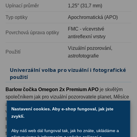
Ostatní
22
Upínací průměr
1,25″ (31,7 mm)
Seřízení
22
Typ optiky
Apochromatická (APO)
FMC - vícevrstvé
Laserové kolimátory
6
Povrchová úprava optiky
antireflexní vrstvy
Optické kolimátory
11
Vizuální pozorování,
Použití
astrofotografie
Umělé hvězdy
5
Univerzální volba pro vizuální i fotografické
Zrcátka a hranoly
61
použití
Diagonální zrcátka
36
Barlow čočka Omegon 2x Premium APO
je skvělým
společníkem jak pro vizuální pozorovatele planet, Měsíce
Diagonální hranoly
7
a dvojhvězd, tak pro astrofotografy, kteří chtějí dosáhnout
Nastavení cookies. Aby e-shop fungoval, jak jste
Amici hranoly 45°
11
vyššího efektivního ohniska bez nutnosti pořizovat drahý
zvyklí.
telekonvertor. Standardní upínací průměr 1,25″ zajišťuje
Amici hranoly 90°
7
plnou kompatibilitu s naprostou většinou okulárů a
Aby náš web dál fungoval tak, jak ho znáte, ukládáme a
fokusérů na trhu. Pokud hledáte spolehlivou, opticky