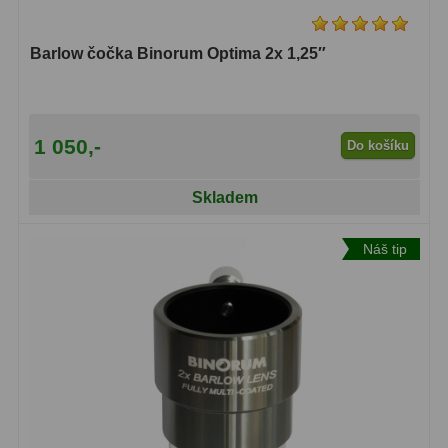
Binokulární dalekohledy
285
Barlow čočka Binorum Optima 2x 1,25″
Astronomické
44
Lovecké a turistické
114
1 050,-
Do košíku
Univerzální
38
Skladem
Kapesní
14
Dětské
7
Náš tip
Námořní
12
Sportovní
54
Divadelní
2
Dálkoměry a Noční vidění
17