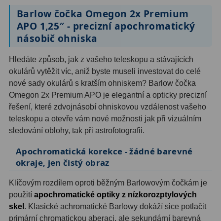
OIII
9
Barlow čočka Omegon 2x Premium
APO 1,25″ - precizní apochromatický
Hβ
6
násobič ohniska
SII
2
Hledáte způsob, jak z vašeho teleskopu a stávajících
okulárů vytěžit víc, aniž byste museli investovat do celé
Planetární
2
nové sady okulárů s kratším ohniskem? Barlow čočka
Barevné
66
Omegon 2x Premium APO je elegantní a opticky precizní
řešení, které zdvojnásobí ohniskovou vzdálenost vašeho
Barlow čočky
65
teleskopu a otevře vám nové možnosti jak při vizuálním
sledování oblohy, tak při astrofotografii.
Barlow 2x
38
Apochromatická korekce - žádné barevné
Barlow 3x
12
okraje, jen čistý obraz
Barlow 4x
3
Klíčovým rozdílem oproti běžným Barlowovým čočkám je
použití
apochromatické optiky z nízkorozptylových
Barlow 5x
8
skel
. Klasické achromatické Barlowy dokáží sice potlačit
primární chromatickou aberaci, ale sekundární barevná
Převracecí
4