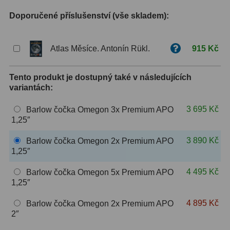
Doporučené příslušenství (vše skladem):
ZOOM
12
ED a Flat Field
12
Atlas Měsíce. Antonín Rükl.
915 Kč
Měřící, s mřížkou
6
Tento produkt je dostupný také v následujících
Ostatní
30
variantách:
Doplňky
1
3 695 Kč
Barlow čočka Omegon 3x Premium APO
1,25″
Filtry
182
3 890 Kč
Barlow čočka Omegon 2x Premium APO
1,25″
Měsíční a Polarizační
23
4 495 Kč
Barlow čočka Omegon 5x Premium APO
Sluneční
43
1,25″
CLS a UHC
18
4 895 Kč
Barlow čočka Omegon 2x Premium APO
2″
Širokopásmové
13