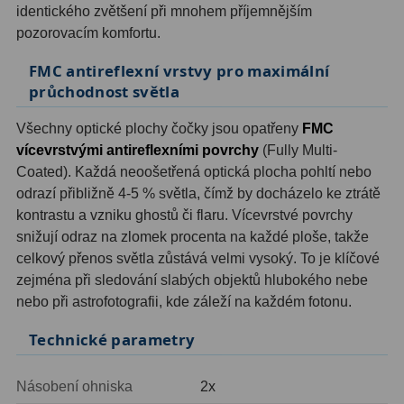
identického zvětšení při mnohem příjemnějším
Ostatní
1
pozorovacím komfortu.
FMC antireflexní vrstvy pro maximální
Montáže
93
průchodnost světla
Azimutální AZ
5
Všechny optické plochy čočky jsou opatřeny
FMC
Paralaktické EQ
19
vícevrstvými antireflexními povrchy
(Fully Multi-
Coated). Každá neoošetřená optická plocha pohltí nebo
Fotografické montáže
5
odrazí přibližně 4-5 % světla, čímž by docházelo ke ztrátě
kontrastu a vzniku ghostů či flaru. Vícevrstvé povrchy
Stativy a pilíře
3
snižují odraz na zlomek procenta na každé ploše, takže
celkový přenos světla zůstává velmi vysoký. To je klíčové
Objímky
10
zejména při sledování slabých objektů hlubokého nebe
Motory a pohony
13
nebo při astrofotografii, kde záleží na každém fotonu.
Technické parametry
Upínací prvky
13
Závaží
3
Násobení ohniska
2x