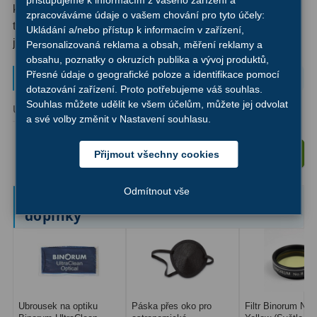
přistupujeme k informacím z vašeho zařízení a
AstroFoto
306
kvalitní Barlowku, která nezklame ani při náročném
zpracováváme údaje o vašem chování pro tyto účely:
testování na detailech planet, Omegon Premium APO je
Ukládání a/nebo přístup k informacím v zařízení,
Planetární kamery
19
jasná volba.
Personalizovaná reklama a obsah, měření reklamy a
obsahu, poznatky o okruzích publika a vývoj produktů,
Deep-Sky kamery
28
Parametry a specifikace
Přesné údaje o geografické poloze a identifikace pomocí
dotazování zařízení. Proto potřebujeme váš souhlas.
Guiding kamery
14
Souhlas můžete udělit ke všem účelům, můžete jej odvolat
Upínací průměr:
1,25″
Stupeň zvětšení:
2x
a své volby změnit v Nastavení souhlasu.
T-kroužky
16
Adaptéry projekční
11
Vložit do košíku
Přijmout všechny cookies
Adaptéry T2
39
Odmítnout vše
Ručně vybrané a kompatibilní
doplňky
Adaptéry M48
33
Filtry L-RGB
7
Filtry IR-Pass
6
Filtry IR-Block
10
Ubrousek na optiku
Páska přes oko pro
Filtr Binorum No.8 Light