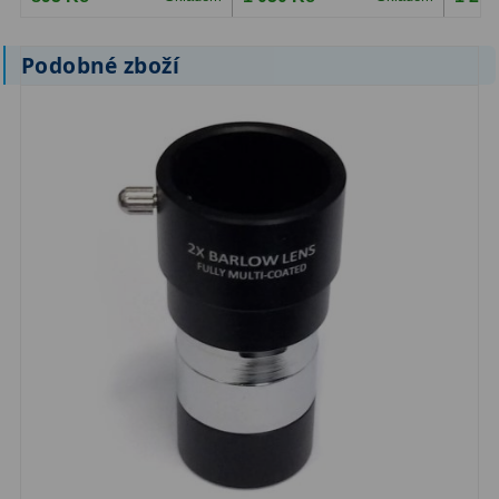
Primární zrcadla
9
Podobné zboží
Sekundární zrcadla
6
Adaptéry k okulárovým
výtahům
8
Pozorovací dalekohledy
50
Kompaktní
3
Turistické
9
Pro pozorování přírody a
ornitologie
17
Monokuláry
20
Dárkové
1