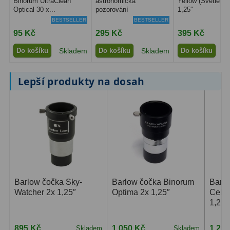
Binorum UltraClean
astronomická
Yellow (Světle žlu
Optical 30 x...
pozorování
1,25″
Filtry Clip
5
BESTSELLER
BESTSELLER
Filtry CCD Hα, OIII
7
95 Kč
295 Kč
395 Kč
Do košíku
Skladem
Do košíku
Skladem
Do košíku
S
Filtrová kola a rámy
16
Rovnače a reduktory
13
Lepší produkty na dosah
Pointace
7
Zaostřovací masky
27
ADC, Tilting
14
Rotátory
34
Barlow čočka Sky-
Barlow čočka Binorum
Barl
Komponenty
78
Watcher 2x 1,25″
Optima 2x 1,25″
Celes
1,25″
Helical výtahy
11
895 Kč
1 050 Kč
1 29
Skladem
Skladem
Okulárové výtahy
44