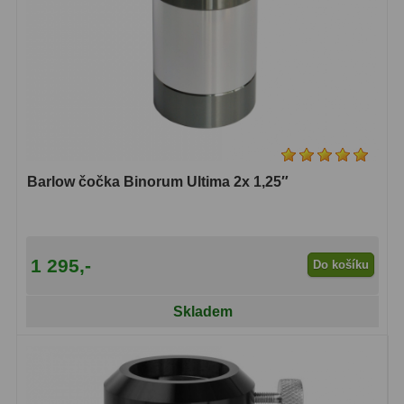
Dálkoměry
9
Noční vidění
8
Mikroskopy
76
Pro děti
5
Hobby
4
Barlow čočka Binorum Ultima 2x 1,25″
Školní a studentské
14
Laboratorní
33
1 295,-
Do košíku
Kapesní
10
Skladem
Digitální
10
Příslušenství mikroskopů
16