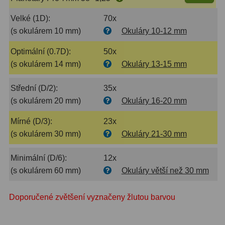
Filtry Clip
5
Velké (1D):
70x
(s okulárem 10 mm)
Okuláry 10-12 mm
Filtry CCD Hα, OIII
7
Optimální (0.7D):
50x
Filtrová kola a rámy
16
(s okulárem 14 mm)
Okuláry 13-15 mm
Rovnače a reduktory
13
Střední (D/2):
35x
Pointace
7
(s okulárem 20 mm)
Okuláry 16-20 mm
Zaostřovací masky
27
Mírné (D/3):
23x
(s okulárem 30 mm)
Okuláry 21-30 mm
ADC, Tilting
14
Rotátory
34
Minimální (D/6):
12x
(s okulárem 60 mm)
Okuláry větší než 30 mm
Komponenty
78
Doporučené zvětšení vyznačeny žlutou barvou
Helical výtahy
11
Okulárové výtahy
44