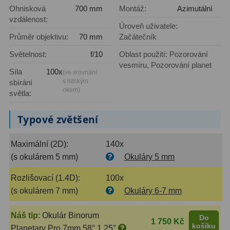
AstroFoto
306
Ohnisková
700 mm
Montáž:
Azimutální
vzdálenost:
Planetární kamery
19
Úroveň uživatele:
Průměr objektivu:
70 mm
Začátečník
Deep-Sky kamery
28
Světelnost:
f/10
Oblast použití: Pozorování
vesmíru, Pozorování planet
Guiding kamery
14
Síla
100x
(ve srovnání
s lidským
sbírání
T-kroužky
16
okem)
světla:
Adaptéry projekční
11
Typové zvětšení
Adaptéry T2
39
Maximální (2D):
140x
Adaptéry M48
33
(s okulárem 5 mm)
Okuláry 5 mm
Filtry L-RGB
7
Rozlišovací (1.4D):
100x
(s okulárem 7 mm)
Okuláry 6-7 mm
Filtry IR-Pass
6
Náš tip
:
Okulár Binorum
Do
Filtry IR-Block
10
1 750 Kč
košíku
Planetary Pro 7mm 58° 1,25″