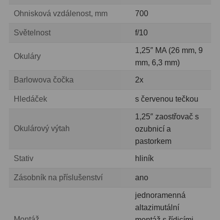
Ohnisková vzdálenost, mm
700
Ostatní
1
Světelnost
f/10
Montáže
93
1,25″ MA (26 mm, 9
Okuláry
Azimutální AZ
5
mm, 6,3 mm)
Barlowova čočka
2x
Paralaktické EQ
19
Hledáček
s červenou tečkou
Fotografické montáže
5
1,25″ zaostřovač s
Stativy a pilíře
3
Okulárový výtah
ozubnicí a
pastorkem
Objímky
10
Stativ
hliník
Motory a pohony
13
Zásobník na příslušenství
ano
Upínací prvky
13
jednoramenná
Závaží
3
altazimutální
Montáž
montáž s řídicími