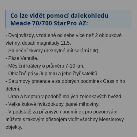
Dálkoměry
9
Co lze vidět pomocí dalekohledu
Noční vidění
8
Meade 70/700 StarPro AZ:
Mikroskopy
76
- Dvojhvězdy, vzdálené od sebe více než 2 obloukové
vteřiny, dosah magnitudy 11.5.
Pro děti
5
- Sluneční skvrny (nezbytné mít solární filtr).
- Fáze Venuše.
Hobby
4
- Měsíční krátery o průměru 7-10 km.
Školní a studentské
14
- Oblačné pásy Jupiteru a jeho čtyř satelitů.
- Saturnovy prstence a za dobrých podmínek Cassiniho
Laboratorní
33
dělení.
- Uran a Neptun v podobě malých zelenkavých hvězd.
Kapesní
10
- Velké kulové hvězdokupy, jasné mlhoviny.
Digitální
10
- V podstatě za příznivých podmínek pro pozorování
můžete s takovým přistrojem vidět všechny Messierovy
Příslušenství mikroskopů
16
objekty.