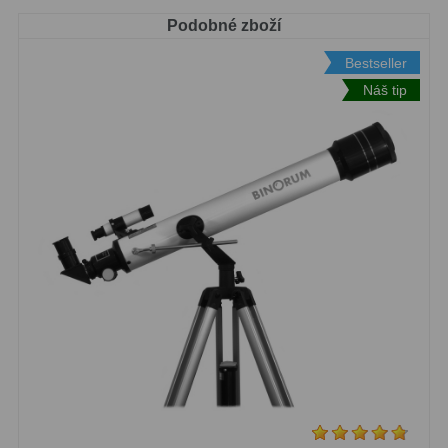
Kamery
3
Podobné zboží
Preparáty
2
Bestseller
Sklíčka
8
Náš tip
Mikroskopicke sady
3
Meteostanice
52
Domácí
21
Pokročilé
5
Profesionální
9
Čidla
2
Teploměry a vlhkoměry
15
Foto stativy
10