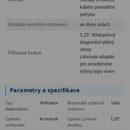
Ostatní
22
kabely pomalého
pohybu
Seřízení
22
Ovládání jemného nastavení
ve dvou osách
Laserové kolimátory
6
1,25″ 90stupňový
Optické kolimátory
11
diagonální přímý
obraz
Přídavné funkce
Umělé hvězdy
5
zahrnuje adaptér
pro smartphone
Zrcátka a hranoly
61
rybina typu vixen
Diagonální zrcátka
36
Parametry a specifikace
Diagonální hranoly
7
Typ
Refraktor
Maximální užitečné
140x
Amici hranoly 45°
11
dalekohledu:
zvětšení:
Amici hranoly 90°
7
Optická
Achromát
Upínací průměr
1,25″
schémata:
okuláru: