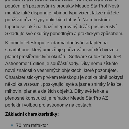
OIII
9
poučení při pozorování s produkty Meade StarPro! Nová
montáž také disponuje rybinou typu vixen, takže můžete
Hβ
6
používat různé typy optických tubusů. Na robustním
tripodu se také nachází integrovaný držák příslušenství.
SII
2
Skladujte své okuláry pohodlným a praktickým způsobem.
Planetární
2
K tomuto teleskopu je zdarma dodáván adaptér na
smartphone, který umožňuje pořizování snímků hvězd a
Barevné
66
planet prostřednictvím okuláru. Software AutoStar Suite®
Astronomer Edition je součástí sady. Díky němu získáte
Barlow čočky
65
nové znalosti o vesmírných objektech, které pozorujete.
Charakteristickým prvkem teleskopu je optika plně pokrytá
Barlow 2x
38
několika vrstvami, poskytující syté a jasné snímky Měsíce,
mlhovin, planet a dalších objektů. Díky své lehké a
Barlow 3x
12
přenosné konstrukci je refraktor Meade StarPro AZ
Barlow 4x
3
perfektní volbou pro astronomy na cestách.
Základní charakteristiky:
Barlow 5x
8
70 mm refraktor
Převracecí
4