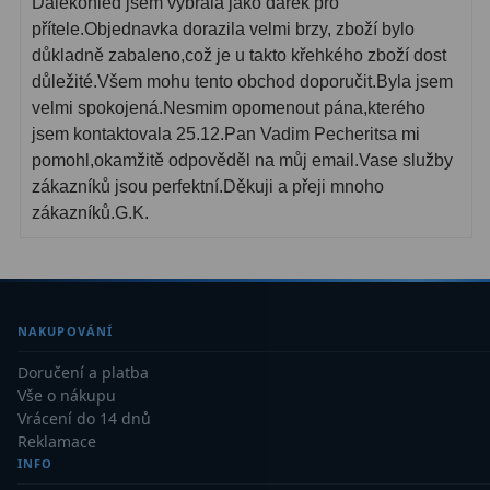
Dalekohled jsem vybrala jako dárek pro
přítele.Objednavka dorazila velmi brzy, zboží bylo
důkladně zabaleno,což je u takto křehkého zboží dost
důležité.Všem mohu tento obchod doporučit.Byla jsem
velmi spokojená.Nesmim opomenout pána,kterého
jsem kontaktovala 25.12.Pan Vadim Pecheritsa mi
pomohl,okamžitě odpověděl na můj email.Vase služby
zákazníků jsou perfektní.Děkuji a přeji mnoho
zákazníků.G.K.
NAKUPOVÁNÍ
Doručení a platba
Vše o nákupu
Vrácení do 14 dnů
Reklamace
INFO