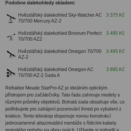
Podobne dalekohledy skladem:
ZOOM
12
Hvězdářský dalekohled Sky-Watcher AC
3 375 Kč
70/700 Mercury AZ-2
ED a Flat Field
12
Hvězdářský dalekohled Binorum Perfect
3 495 Kč
Měřící, s mřížkou
6
70/700 AZ2
Ostatní
30
Hvězdářský dalekohled Omegon 70/700
3 495 Kč
AZ-2
Doplňky
1
Hvězdářský dalekohled Omegon AC
3 895 Kč
Filtry
181
70/700 AZ-2 Sada A
Měsíční a Polarizační
23
Refraktor Meade StarPro AZ je ideálním optickým
přístrojem pro začátečníky. Tato řada zahrnuje modely s
Sluneční
42
různými průměry objektivů. Bohatá sada obsahuje vše, co
potřebujete pro zahájení pozorování ihned po vybalení z
CLS a UHC
18
krabice. Tento teleskop disponuje novou konstrukcí
jednoramenné altazimutální montáže s řídicími kabely
Širokopásmové
13
pomalého pohybu na obou osách. Užívejte si pohodlí a