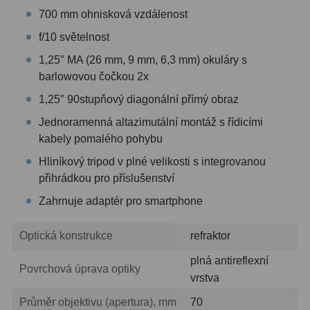
700 mm ohnisková vzdálenost
Hledáčky
28
f/10 světelnost
1,25″ MA (26 mm, 9 mm, 6,3 mm) okuláry s
Optické hledáčky
15
barlowovou čočkou 2x
Red Dot hledáčky
6
1,25″ 90stupňový diagonální přímý obraz
Sluneční hledáčky
3
Jednoramenná altazimutální montáž s řídicími
kabely pomalého pohybu
Úchyty a držáky hledáčků
4
Hliníkový tripod v plné velikosti s integrovanou
přihrádkou pro příslušenství
Příslušenství
54
Zahrnuje adaptér pro smartphone
Redukce 1,25" a 2"
17
Optická konstrukce
refraktor
Svítilny
5
plná antireflexní
Povrchová úprava optiky
Čištění
28
vrstva
Binohlavy
3
Průměr objektivu (apertura), mm
70