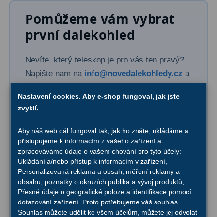
Pomůžeme vám vybrat
Primární zrcadla
9
první dalekohled
Sekundární zrcadla
6
Nevíte, který teleskop je pro vás ten pravý?
Adaptéry k okulárovým
Napište nám na
info@novedalekohledy.cz
a
výtahům
8
sdělte nám:
Pozorovací dalekohledy
50
Nastavení cookies. Aby e-shop fungoval, jak jste
zvyklí.
Kompaktní
3
Aby náš web dál fungoval tak, jak ho znáte, ukládáme a
Pro koho je dalekohled?
Turistické
9
přistupujeme k informacím z vašeho zařízení a
Pro dítě, začátečníka nebo nadšeného
zpracováváme údaje o vašem chování pro tyto účely:
amatéra
Pro pozorování přírody a
Ukládání a/nebo přístup k informacím v zařízení,
ornitologie
17
Personalizovaná reklama a obsah, měření reklamy a
obsahu, poznatky o okruzích publika a vývoj produktů,
Monokuláry
20
Přesné údaje o geografické poloze a identifikace pomocí
Váš rozpočet
dotazování zařízení. Proto potřebujeme váš souhlas.
Dárkové
1
Sdělte nám, kolik chcete investovat
Souhlas můžete udělit ke všem účelům, můžete jej odvolat