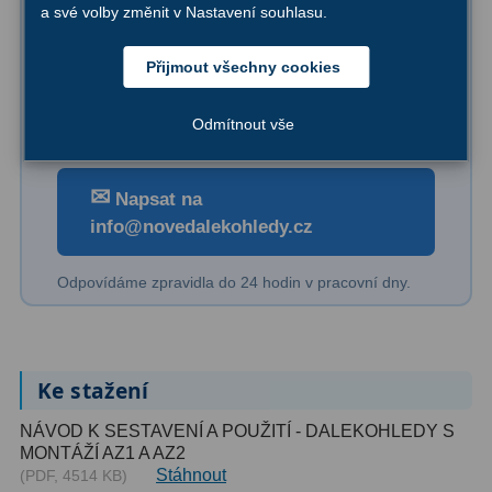
a své volby změnit v Nastavení souhlasu.
Binokulární dalekohledy
285
Přijmout všechny cookies
Kde budete pozorovat?
Astronomické
44
Ve městě, z balkonu nebo na vesnici
Odmítnout vše
Lovecké a turistické
114
Univerzální
38
✉
Napsat na
info@novedalekohledy.cz
Kapesní
14
Dětské
7
Odpovídáme zpravidla do 24 hodin v pracovní dny.
Námořní
12
Sportovní
54
Ke stažení
Divadelní
2
NÁVOD K SESTAVENÍ A POUŽITÍ - DALEKOHLEDY S
MONTÁŽÍ AZ1 A AZ2
Dálkoměry a Noční vidění
17
Stáhnout
(PDF, 4514 KB)