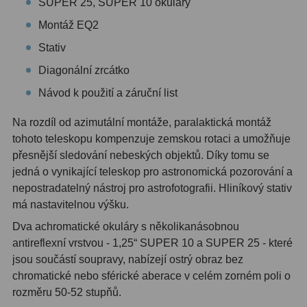
SUPER 25, SUPER 10 okuláry
Ostatní
1
Montáž EQ2
Stativ
Montáže
93
Diagonální zrcátko
Azimutální AZ
5
Návod k použití a záruční list
Paralaktické EQ
19
Na rozdíl od azimutální montáže, paralaktická montáž
tohoto teleskopu kompenzuje zemskou rotaci a umožňuje
Fotografické montáže
5
přesnější sledování nebeských objektů. Díky tomu se
Stativy a pilíře
3
jedná o vynikající teleskop pro astronomická pozorování a
nepostradatelný nástroj pro astrofotografii. Hliníkový stativ
Objímky
10
má nastavitelnou výšku.
Dva achromatické okuláry s několikanásobnou
Motory a pohony
13
antireflexní vrstvou - 1,25“ SUPER 10 a SUPER 25 - které
Upínací prvky
13
jsou součástí soupravy, nabízejí ostrý obraz bez
chromatické nebo sférické aberace v celém zorném poli o
Závaží
3
rozměru 50-52 stupňů.