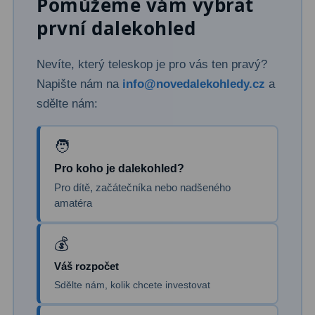
Pomůžeme vám vybrat
Dálkoměry
9
první dalekohled
Noční vidění
8
Nevíte, který teleskop je pro vás ten pravý?
Mikroskopy
76
Napište nám na
info@novedalekohledy.cz
a
sdělte nám:
Pro děti
5
Hobby
4
Školní a studentské
14
Pro koho je dalekohled?
Pro dítě, začátečníka nebo nadšeného
Laboratorní
33
amatéra
Kapesní
10
Digitální
10
Váš rozpočet
Sdělte nám, kolik chcete investovat
Příslušenství mikroskopů
16