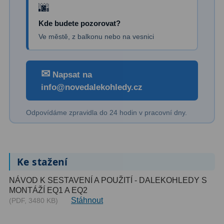
Kamery
3
Kde budete pozorovat?
Preparáty
2
Ve městě, z balkonu nebo na vesnici
Sklíčka
8
Mikroskopicke sady
3
✉
Napsat na
info@novedalekohledy.cz
Meteostanice
52
Domácí
21
Odpovídáme zpravidla do 24 hodin v pracovní dny.
Pokročilé
5
Profesionální
9
Ke stažení
Čidla
2
NÁVOD K SESTAVENÍ A POUŽITÍ - DALEKOHLEDY S
MONTÁŽÍ EQ1 A EQ2
Teploměry a vlhkoměry
15
Stáhnout
(PDF, 3480 KB)
Foto stativy
10