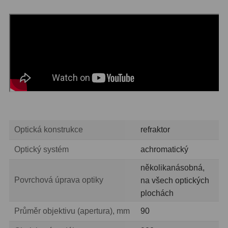
Ostatní
22
Seřízení
22
Laserové kolimátory
6
Optické kolimátory
11
Umělé hvězdy
5
Zrcátka a hranoly
61
Optická konstrukce
refraktor
Diagonální zrcátka
36
Optický systém
achromatický
Diagonální hranoly
7
několikanásobná,
Povrchová úprava optiky
na všech optických
Amici hranoly 45°
11
plochách
Amici hranoly 90°
7
Průměr objektivu (apertura), mm
90