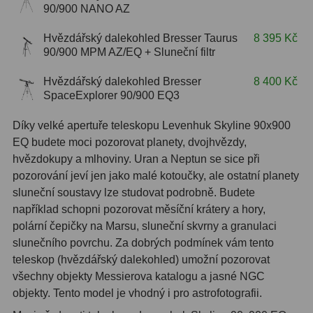
90/900 NANO AZ
OIII
9
Hvězdářský dalekohled Bresser Taurus
8 395 Kč
Hβ
6
90/900 MPM AZ/EQ + Sluneční filtr
SII
2
Hvězdářský dalekohled Bresser
8 400 Kč
SpaceExplorer 90/900 EQ3
Planetární
2
Díky velké apertuře teleskopu Levenhuk Skyline 90x900
Barevné
66
EQ budete moci pozorovat planety, dvojhvězdy,
hvězdokupy a mlhoviny. Uran a Neptun se sice při
Barlow čočky
65
pozorování jeví jen jako malé kotoučky, ale ostatní planety
sluneční soustavy lze studovat podrobně. Budete
Barlow 2x
38
například schopni pozorovat měsíční krátery a hory,
Barlow 3x
12
polární čepičky na Marsu, sluneční skvrny a granulaci
slunečního povrchu. Za dobrých podmínek vám tento
Barlow 4x
3
teleskop (hvězdářský dalekohled) umožní pozorovat
všechny objekty Messierova katalogu a jasné NGC
Barlow 5x
8
objekty. Tento model je vhodný i pro astrofotografii.
Převracecí
4