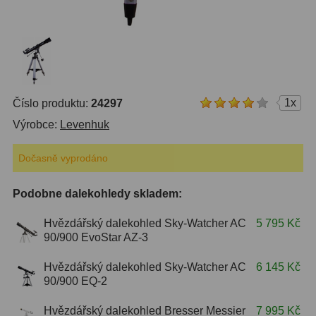
ZOOM
12
ED a Flat Field
12
Měřící, s mřížkou
6
1x
Číslo produktu:
24297
Ostatní
30
Výrobce:
Levenhuk
Doplňky
1
Dočasně vyprodáno
Filtry
181
Podobne dalekohledy skladem:
Měsíční a Polarizační
23
Hvězdářský dalekohled Sky-Watcher AC
5 795 Kč
90/900 EvoStar AZ-3
Sluneční
42
Hvězdářský dalekohled Sky-Watcher AC
6 145 Kč
CLS a UHC
18
90/900 EQ-2
Širokopásmové
13
Hvězdářský dalekohled Bresser Messier
7 995 Kč