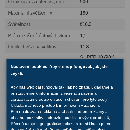
AstroFoto
306
Ohnisková vzdálenost, mm
900
Maximální zvětšení, x
180
Planetární kamery
19
Světelnost
f/10,0
Deep-Sky kamery
28
Práh rozlišení, úhlových vteřin
1,5
Guiding kamery
14
Limitní hvězdná velikost
11,8
T-kroužky
16
SUPER 10 (90x),
Okuláry
Adaptéry projekční
11
SUPER 25 (36x)
Nastavení cookies. Aby e-shop fungoval, jak jste
zvyklí.
Adaptéry T2
39
Vnitřní průměr okulárů
1,25″ (31,75 mm)
Hledáček
optický, 6x30
Adaptéry M48
33
Aby náš web dál fungoval tak, jak ho znáte, ukládáme a
přistupujeme k informacím z vašeho zařízení a
Okulárový výtah
hřebenový, 1,25
Filtry L-RGB
7
zpracováváme údaje o vašem chování pro tyto účely:
Ukládání a/nebo přístup k informacím v zařízení,
Stativ
hliník
Filtry IR-Pass
6
Personalizovaná reklama a obsah, měření reklamy a
obsahu, poznatky o okruzích publika a vývoj produktů,
Výška stativu (nastavitelná), mm
710-1250
Filtry IR-Block
10
Přesné údaje o geografické poloze a identifikace pomocí
dotazování zařízení. Proto potřebujeme váš souhlas.