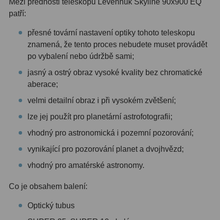
Mezi přednosti teleskopu Levenhuk Skyline 90x900 EQ
patří:
Hledáčky
28
přesné tovární nastavení optiky tohoto teleskopu
znamená, že tento proces nebudete muset provádět
Optické hledáčky
15
po vybalení nebo údržbě sami;
Red Dot hledáčky
6
jasný a ostrý obraz vysoké kvality bez chromatické
aberace;
Sluneční hledáčky
3
velmi detailní obraz i při vysokém zvětšení;
Úchyty a držáky hledáčků
4
lze jej použít pro planetární astrofotografii;
Příslušenství
54
vhodný pro astronomická i pozemní pozorování;
vynikající pro pozorování planet a dvojhvězd;
Redukce 1,25" a 2"
17
vhodný pro amatérské astronomy.
Svítilny
5
Co je obsahem balení:
Čištění
28
Optický tubus
Binohlavy
3