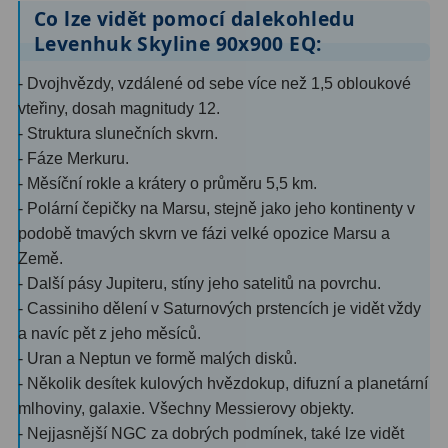
Co lze vidět pomocí dalekohledu
Levenhuk Skyline 90x900 EQ:
Ostatní
179
- Dvojhvězdy, vzdálené od sebe více než 1,5 obloukové
Literatura
11
vteřiny, dosah magnitudy 12.
Lupy
69
- Struktura slunečních skvrn.
- Fáze Merkuru.
Dárkové poukazy
29
- Měsíční rokle a krátery o průměru 5,5 km.
- Polární čepičky na Marsu, stejně jako jeho kontinenty v
Kufry a tašky
64
podobě tmavých skvrn ve fázi velké opozice Marsu a
Ostatní
6
Země.
- Další pásy Jupiteru, stíny jeho satelitů na povrchu.
Bazar
11
- Cassiniho dělení v Saturnových prstencích je vidět vždy
a navíc pět z jeho měsíců.
Dalekohledy
8
- Uran a Neptun ve formě malých disků.
- Několik desítek kulových hvězdokup, difuzní a planetární
Okuláry
1
mlhoviny, galaxie. Všechny Messierovy objekty.
Ostatní
2
- Nejjasnější NGC za dobrých podmínek, také lze vidět