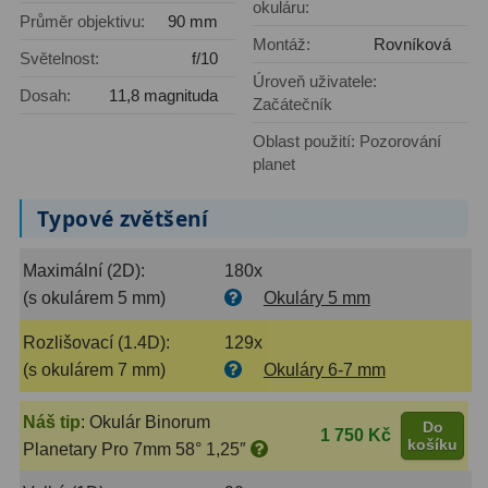
okuláru:
Průměr objektivu:
90 mm
Montáž:
Rovníková
Primární zrcadla
9
Světelnost:
f/10
Úroveň uživatele:
Sekundární zrcadla
6
Dosah:
11,8 magnituda
Začátečník
Adaptéry k okulárovým
Oblast použití: Pozorování
výtahům
8
planet
Typové zvětšení
Pozorovací dalekohledy
50
Kompaktní
3
Maximální (2D):
180x
(s okulárem 5 mm)
Okuláry 5 mm
Turistické
9
Rozlišovací (1.4D):
129x
Pro pozorování přírody a
(s okulárem 7 mm)
Okuláry 6-7 mm
ornitologie
17
Náš tip
:
Okulár Binorum
Do
Monokuláry
20
1 750 Kč
košíku
Planetary Pro 7mm 58° 1,25″
Dárkové
1