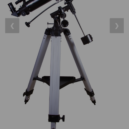
14
OTA - pouze optika
43
Dnů
Sluneční
1
Reklamace
❮
❯
Do 3000 Kč
24
Stav
Do 6000 Kč
37
Objednávky
Do 10000 Kč
41
IPoradce
Okuláry
390
Bazar
Plössl a Super Plössl
120
Kontakty
WA (52°-60°)
64
SWA (62°-78°)
101
UWA (80°-98°)
27
XWA (100°-120°)
17