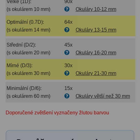
Velké (1D):
90x
(s okulárem 10 mm)
Okuláry 10-12 mm
Binokulární dalekohledy
285
Optimální (0.7D):
64x
Astronomické
44
(s okulárem 14 mm)
Okuláry 13-15 mm
Lovecké a turistické
114
Střední (D/2):
45x
Univerzální
38
(s okulárem 20 mm)
Okuláry 16-20 mm
Kapesní
14
Mírné (D/3):
30x
(s okulárem 30 mm)
Okuláry 21-30 mm
Dětské
7
Minimální (D/6):
15x
Námořní
12
(s okulárem 60 mm)
Okuláry větší než 30 mm
Sportovní
54
Doporučené zvětšení vyznačeny žlutou barvou
Divadelní
2
Dálkoměry a Noční vidění
17