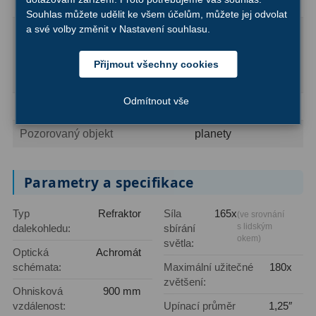
Montáž
paralaktická, EQ2
Filtry Clip
5
Souhlas můžete udělit ke všem účelům, můžete jej odvolat
Výrobek pro obecné
a své volby změnit v Nastavení souhlasu.
Filtry CCD Hα, OIII
7
použití.
Použití
Mohou jej používat i
Přijmout všechny cookies
Filtrová kola a rámy
16
děti starší 3 let.
Odmítnout vše
Rovnače a reduktory
13
Typ uživatele
začátečníci, děti
Pointace
7
Pozorovaný objekt
planety
Zaostřovací masky
27
Parametry a specifikace
ADC, Tilting
14
Typ
Refraktor
Síla
165x
(ve srovnání
Rotátory
34
s lidským
dalekohledu:
sbírání
okem)
světla:
Optická
Achromát
Komponenty
78
schémata:
Maximální užitečné
180x
zvětšení:
Helical výtahy
11
Ohnisková
900 mm
vzdálenost:
Upínací průměr
1,25″
Okulárové výtahy
44