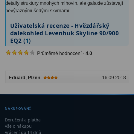
detaily struktury mnohých mlhovin, ale galaxie zůstavají
nevýraznými šedými skvrnami.
Uživatelská recenze - Hvězdářský
dalekohled Levenhuk Skyline 90/900
EQ2 (
1
)
Průměrné hodnocení -
4.0
Eduard
, Plzen
16.09.2018
NAKUPOVÁNÍ
Doručení a platba
Vše o nákupu
Vrácení do 14 dnů