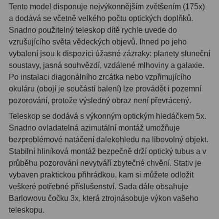
Tento model disponuje nejvýkonnějším zvětšením (175x)
a dodává se včetně velkého počtu optických doplňků.
Hledáčky
28
Snadno použitelný teleskop dítě rychle uvede do
vzrušujícího světa vědeckých objevů. Ihned po jeho
Optické hledáčky
15
vybalení jsou k dispozici úžasné zázraky: planety sluneční
Red Dot hledáčky
6
soustavy, jasná souhvězdí, vzdálené mlhoviny a galaxie.
Po instalaci diagonálního zrcátka nebo vzpřimujícího
Sluneční hledáčky
3
okuláru (obojí je součástí balení) lze provádět i pozemní
pozorování, protože výsledný obraz není převrácený.
Úchyty a držáky hledáčků
4
Teleskop se dodává s výkonným optickým hledáčkem 5x.
Snadno ovladatelná azimutální montáž umožňuje
Příslušenství
54
bezproblémové natáčení dalekohledu na libovolný objekt.
Redukce 1,25" a 2"
17
Stabilní hliníková montáž bezpečně drží optický tubus a v
průběhu pozorování nevytváří zbytečné chvění. Stativ je
Svítilny
5
vybaven praktickou přihrádkou, kam si můžete odložit
veškeré potřebné příslušenství. Sada dále obsahuje
Čištění
28
Barlowovu čočku 3x, která ztrojnásobuje výkon vašeho
teleskopu.
Binohlavy
3