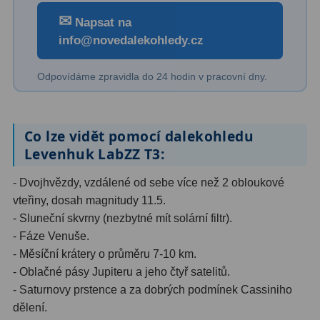
✉
Napsat na
Primární zrcadla
9
info@novedalekohledy.cz
Sekundární zrcadla
6
Odpovídáme zpravidla do 24 hodin v pracovní dny.
Adaptéry k okulárovým
výtahům
8
Co lze vidět pomocí dalekohledu
Pozorovací dalekohledy
50
Levenhuk LabZZ T3:
Kompaktní
3
- Dvojhvězdy, vzdálené od sebe více než 2 obloukové
vteřiny, dosah magnitudy 11.5.
Turistické
9
- Sluneční skvrny (nezbytné mít solární filtr).
Pro pozorování přírody a
- Fáze Venuše.
ornitologie
17
- Měsíční krátery o průměru 7-10 km.
- Oblačné pásy Jupiteru a jeho čtyř satelitů.
Monokuláry
20
- Saturnovy prstence a za dobrých podmínek Cassiniho
dělení.
Dárkové
1