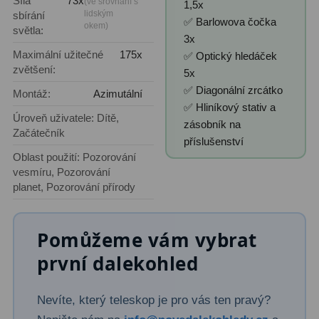
Síla
73x
AstroFoto
306
(ve srovnání s
1,5x
lidským
sbírání
✅ Barlowova čočka
okem)
světla:
Planetární kamery
19
3x
Maximální užitečné
175x
✅ Optický hledáček
Deep-Sky kamery
28
zvětšení:
5x
✅ Diagonální zrcátko
Guiding kamery
14
Montáž:
Azimutální
✅ Hliníkový stativ a
Úroveň uživatele: Dítě,
T-kroužky
16
zásobník na
Začátečník
příslušenství
Adaptéry projekční
11
Oblast použití: Pozorování
vesmíru, Pozorování
Adaptéry T2
39
planet, Pozorování přírody
Adaptéry M48
33
Pomůžeme vám vybrat
Filtry L-RGB
7
první dalekohled
Filtry IR-Pass
6
Nevíte, který teleskop je pro vás ten pravý?
Filtry IR-Block
10