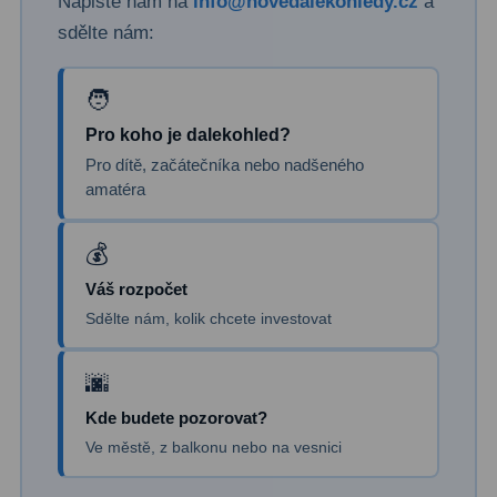
Napište nám na
info@novedalekohledy.cz
a
Filtry Clip
5
sdělte nám:
Filtry CCD Hα, OIII
7
Filtrová kola a rámy
16
Pro koho je dalekohled?
Rovnače a reduktory
13
Pro dítě, začátečníka nebo nadšeného
amatéra
Pointace
7
Zaostřovací masky
27
Váš rozpočet
ADC, Tilting
14
Sdělte nám, kolik chcete investovat
Rotátory
34
Komponenty
78
Kde budete pozorovat?
Ve městě, z balkonu nebo na vesnici
Helical výtahy
11
Okulárové výtahy
44