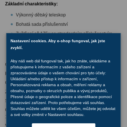
Základní charakteristiky:
Ostatní
1
Výkonný dětský teleskop
Montáže
93
Bohatá sada příslušenství
Zvětšení až 175x se standardním příslušenstvím
Azimutální AZ
5
Nastavení cookies. Aby e-shop fungoval, jak jste
Snadné ovládání a nízká hmotnost
Paralaktické EQ
19
zvyklí.
Schopnost pozorovat pozemské objekty
Fotografické montáže
5
Aby náš web dál fungoval tak, jak ho znáte, ukládáme a
Optická konstrukce: refraktor
přistupujeme k informacím z vašeho zařízení a
Stativy a pilíře
3
zpracováváme údaje o vašem chování pro tyto účely:
Průměr objektivu (apertura), mm: 60
Ukládání a/nebo přístup k informacím v zařízení,
Objímky
10
Ohnisková vzdálenost, mm: 700
Personalizovaná reklama a obsah, měření reklamy a
obsahu, poznatky o okruzích publika a vývoj produktů,
Zvětšení, x: 56–175
Motory a pohony
13
Přesné údaje o geografické poloze a identifikace pomocí
Světelnost: f11/7
dotazování zařízení. Proto potřebujeme váš souhlas.
Upínací prvky
13
Souhlas můžete udělit ke všem účelům, můžete jej odvolat
Okuláry: 4 mm (175х), 12,5 mm (56х); vzpřimovací okulár
a své volby změnit v Nastavení souhlasu.
1,5x
Závaží
3
Vnitřní průměr okulárů: 0,96