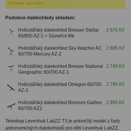
Dočasně vyprodáno
OIII
9
Podobne dalekohledy skladem:
Hβ
6
Hvězdářský dalekohled Bresser Stellar
2 670 Kč
SII
2
60/800 AZ-1 + Sluneční filtr
Planetární
2
Hvězdářský dalekohled Sky-Watcher AC
2 695 Kč
60/700 Mercury AZ-2
Barevné
66
Hvězdářský dalekohled Bresser National
2 745 Kč
Barlow čočky
65
Geographic 60/700 AZ-1
Barlow 2x
38
Hvězdářský dalekohled Omegon 60/700
2 795 Kč
AZ-1
Barlow 3x
12
Hvězdářský dalekohled Binorum Galileo
2 995 Kč
Barlow 4x
3
60/700 AZ2
Barlow 5x
8
Teleskop Levenhuk LabZZ T3 je pokročilý model z řady
astronomických dalekohledů pro děti Levenhuk LabZZ.
Převracecí
4