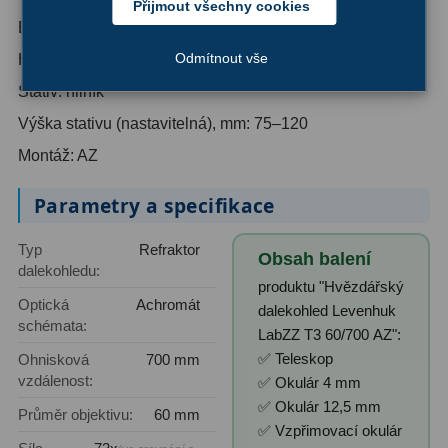
Přijmout všechny cookies
Ostatní
22
Barlowova čočka: 3x
Seřízení
22
Odmítnout vše
Hledáček: 5х
Stativ: hliník
Laserové kolimátory
6
Výška stativu (nastavitelná), mm: 75–120
Optické kolimátory
11
Montáž: AZ
Umělé hvězdy
5
Parametry a specifikace
Zrcátka a hranoly
61
Typ
Refraktor
Obsah balení
dalekohledu:
Diagonální zrcátka
36
produktu "Hvězdářský
Optická
Achromát
dalekohled Levenhuk
Diagonální hranoly
7
schémata:
LabZZ T3 60/700 AZ":
✅ Teleskop
Ohnisková
700 mm
Amici hranoly 45°
11
vzdálenost:
✅ Okulár 4 mm
Amici hranoly 90°
7
✅ Okulár 12,5 mm
Průměr objektivu:
60 mm
✅ Vzpřimovací okulár