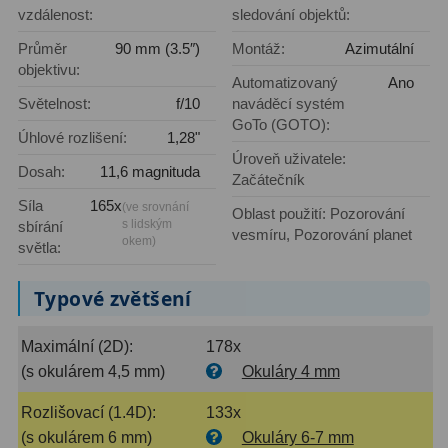
vzdálenost:
sledování objektů:
Primární zrcadla
9
Průměr
90 mm (3.5″)
Montáž:
Azimutální
objektivu:
Automatizovaný
Ano
Sekundární zrcadla
6
Světelnost:
f/10
naváděcí systém
GoTo (GOTO):
Adaptéry k okulárovým
Úhlové rozlišení:
1,28"
výtahům
8
Úroveň uživatele:
Dosah:
11,6 magnituda
Začátečník
Pozorovací dalekohledy
50
Síla
165x
(ve srovnání
Oblast použití: Pozorování
s lidským
sbírání
vesmíru, Pozorování planet
Kompaktní
3
okem)
světla:
Turistické
9
Typové zvětšení
Pro pozorování přírody a
Maximální (2D):
178x
ornitologie
17
(s okulárem 4,5 mm)
Okuláry 4 mm
Monokuláry
20
Rozlišovací (1.4D):
133x
Dárkové
1
(s okulárem 6 mm)
Okuláry 6-7 mm