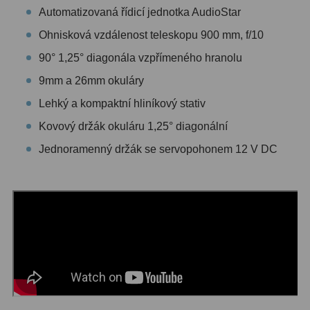
Automatizovaná řídicí jednotka AudioStar
Ostatní
1
Ohnisková vzdálenost teleskopu 900 mm, f/10
Montáže
93
90° 1,25° diagonála vzpřímeného hranolu
9mm a 26mm okuláry
Azimutální AZ
5
Lehký a kompaktní hliníkový stativ
Paralaktické EQ
19
Kovový držák okuláru 1,25° diagonální
Fotografické montáže
5
Jednoramenný držák se servopohonem 12 V DC
Stativy a pilíře
3
Objímky
10
Motory a pohony
13
Upínací prvky
13
Závaží
3