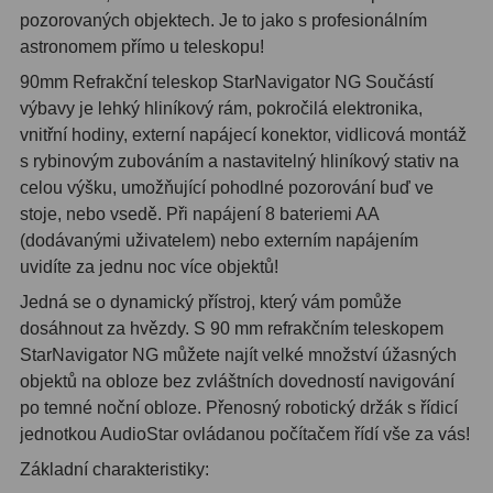
pozorovaných objektech. Je to jako s profesionálním
astronomem přímo u teleskopu!
Hledáčky
28
90mm Refrakční teleskop StarNavigator NG Součástí
Optické hledáčky
15
výbavy je lehký hliníkový rám, pokročilá elektronika,
vnitřní hodiny, externí napájecí konektor, vidlicová montáž
Red Dot hledáčky
6
s rybinovým zubováním a nastavitelný hliníkový stativ na
celou výšku, umožňující pohodlné pozorování buď ve
Sluneční hledáčky
3
stoje, nebo vsedě. Při napájení 8 bateriemi AA
Úchyty a držáky hledáčků
4
(dodávanými uživatelem) nebo externím napájením
uvidíte za jednu noc více objektů!
Příslušenství
54
Jedná se o dynamický přístroj, který vám pomůže
dosáhnout za hvězdy. S 90 mm refrakčním teleskopem
Redukce 1,25" a 2"
17
StarNavigator NG můžete najít velké množství úžasných
objektů na obloze bez zvláštních dovedností navigování
Svítilny
5
po temné noční obloze. Přenosný robotický držák s řídicí
Čištění
28
jednotkou AudioStar ovládanou počítačem řídí vše za vás!
Základní charakteristiky:
Binohlavy
3