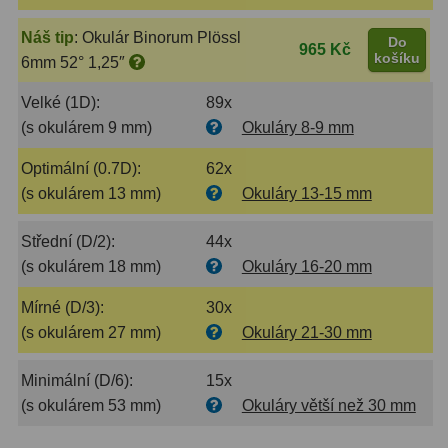
Binokulární dalekohledy
285
Náš tip
:
Okulár Binorum Plössl
Do
965 Kč
košíku
6mm 52° 1,25″
Astronomické
44
Velké (1D):
89x
Lovecké a turistické
114
(s okulárem 9 mm)
Okuláry 8-9 mm
Univerzální
38
Optimální (0.7D):
62x
(s okulárem 13 mm)
Okuláry 13-15 mm
Kapesní
14
Střední (D/2):
44x
Dětské
7
(s okulárem 18 mm)
Okuláry 16-20 mm
Námořní
12
Mírné (D/3):
30x
Sportovní
54
(s okulárem 27 mm)
Okuláry 21-30 mm
Divadelní
2
Minimální (D/6):
15x
(s okulárem 53 mm)
Okuláry větší než 30 mm
Dálkoměry a Noční vidění
17