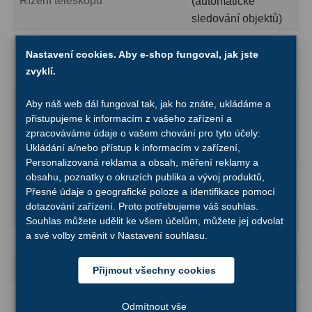
Řízení teleskopu
AstroFoto
306
(automatické
sledování objektů)
Planetární kamery
19
jednoramenný držák
Nastavení cookies. Aby e-shop fungoval, jak jste
Montáž
se servopohonem
Deep-Sky kamery
28
zvyklí.
12 V DC
Guiding kamery
14
diagonální hranol:
Aby náš web dál fungoval tak, jak ho znáte, ukládáme a
90°, 1,25″
přistupujeme k informacím z vašeho zařízení a
T-kroužky
16
Další vlastnosti
rybinové zubování:
zpracováváme údaje o vašem chování pro tyto účely:
Ukládání a/nebo přístup k informacím v zařízení,
Adaptéry projekční
11
vidlicový typ
Personalizovaná reklama a obsah, měření reklamy a
1x siderická až
obsahu, poznatky o okruzích publika a vývoj produktů,
Adaptéry T2
39
Sledovací rychlost
5,5°/s v 9 krocích
Přesné údaje o geografické poloze a identifikace pomocí
dotazování zařízení. Proto potřebujeme váš souhlas.
Adaptéry M48
33
Automatické sledování objektů
ano
Souhlas můžete udělit ke všem účelům, můžete jej odvolat
a své volby změnit v Nastavení souhlasu.
Filtry L-RGB
7
Ruční ovladač
AudioStar
Filtry IR-Pass
6
Objekty v databázi
více než 30 000
Přijmout všechny cookies
externí napájení 12
Filtry IR-Block
10
Odmítnout vše
V adaptérem 12 V