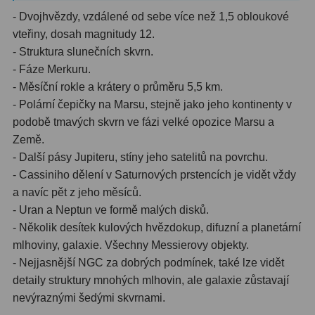
- Dvojhvězdy, vzdálené od sebe více než 1,5 obloukové
Ostatní
179
vteřiny, dosah magnitudy 12.
- Struktura slunečních skvrn.
Literatura
11
- Fáze Merkuru.
- Měsíční rokle a krátery o průměru 5,5 km.
Lupy
69
- Polární čepičky na Marsu, stejně jako jeho kontinenty v
Dárkové poukazy
29
podobě tmavých skvrn ve fázi velké opozice Marsu a
Země.
Kufry a tašky
64
- Další pásy Jupiteru, stíny jeho satelitů na povrchu.
- Cassiniho dělení v Saturnových prstencích je vidět vždy
Ostatní
6
a navíc pět z jeho měsíců.
- Uran a Neptun ve formě malých disků.
Bazar
11
- Několik desítek kulových hvězdokup, difuzní a planetární
Dalekohledy
8
mlhoviny, galaxie. Všechny Messierovy objekty.
- Nejjasnější NGC za dobrých podmínek, také lze vidět
Okuláry
1
detaily struktury mnohých mlhovin, ale galaxie zůstavají
nevýraznými šedými skvrnami.
Ostatní
2