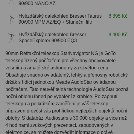
90/900 NANO AZ
OIII
9
Hvězdářský dalekohled Bresser Taurus
8 395 Kč
Hβ
6
90/900 MPM AZ/EQ + Sluneční filtr
SII
2
Hvězdářský dalekohled Bresser
8 400 Kč
SpaceExplorer 90/900 EQ3
Planetární
2
90mm Refrakční teleskop StarNavigator NG je GoTo
Barevné
66
teleskop řízený počítačem pro všechny obdivovatele
vesmíru a amatérské astronomy za skvělou cenu.
Barlow čočky
65
Obsahuje snadno ovladatelný, lehký a přenosný robotický
držák s řídicí jednotkou Meade AudioStar ovládanou
Barlow 2x
38
počítačem. Tato neuvěřitelná technologie AudioStar pozná
Barlow 3x
12
noční oblohu ihned po vybalení z krabice. Po zapnutí
teleskopu a po krátkém zaměření je váš teleskop
Barlow 4x
3
připraven provést vás prohlídkou nejlepších objektů noční
oblohy. S databází Audiostars s 30 000 objekty a více než
Barlow 5x
8
4 hodinami zvukových prezentací, zabudovaných v
elektronice, se můžete dozvědět informace o právě
Převracecí
4