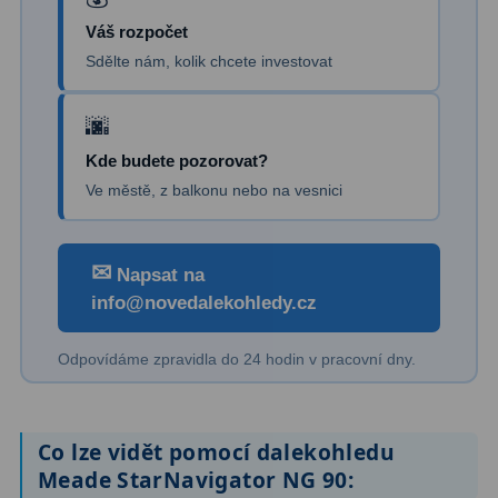
Kamery
3
Váš rozpočet
Preparáty
2
Sdělte nám, kolik chcete investovat
Sklíčka
8
Mikroskopicke sady
3
Kde budete pozorovat?
Ve městě, z balkonu nebo na vesnici
Meteostanice
52
Domácí
21
✉
Napsat na
Pokročilé
5
info@novedalekohledy.cz
Profesionální
9
Odpovídáme zpravidla do 24 hodin v pracovní dny.
Čidla
2
Teploměry a vlhkoměry
15
Co lze vidět pomocí dalekohledu
Meade StarNavigator NG 90:
Foto stativy
10