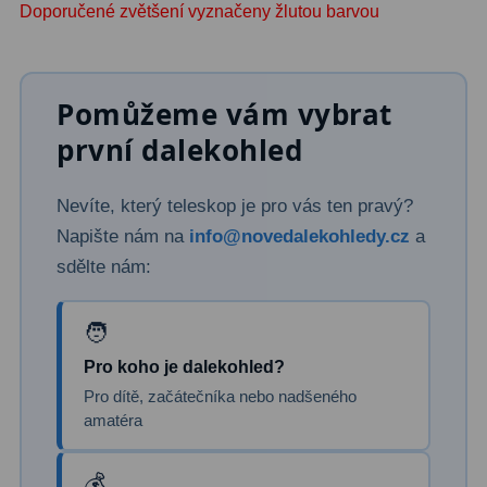
Doporučené zvětšení vyznačeny žlutou barvou
Dálkoměry
9
Noční vidění
8
Pomůžeme vám vybrat
Mikroskopy
76
první dalekohled
Pro děti
5
Nevíte, který teleskop je pro vás ten pravý?
Hobby
4
Napište nám na
info@novedalekohledy.cz
a
Školní a studentské
14
sdělte nám:
Laboratorní
33
Kapesní
10
Pro koho je dalekohled?
Digitální
10
Pro dítě, začátečníka nebo nadšeného
amatéra
Příslušenství mikroskopů
16