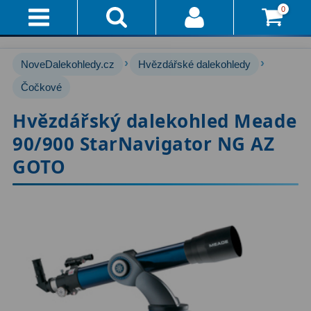
0
Přihlášení
Akce!
›
›
NoveDalekohledy.cz
Hvězdářské dalekohledy
Affiliate
Hvězdářské dalekohledy
Čočkové
222
Hvězdářský dalekohled Meade
Průvodce
Pro začátečníky
67
90/900 StarNavigator NG AZ
Pro děti
30
Doručení
GOTO
A
Čočkové
60
Platba
Zrcadlové
65
Vše
O
Katadioptrické
7
Nákupu
ED / Apochromáty
33
Vrácení
Ritchey-Chrétien
13
Do