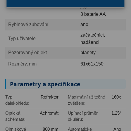
Napájení
Filtry Clip
5
AC
8 baterie AA
Filtry CCD Hα, OIII
7
Rybinové zubování
ano
Filtrová kola a rámy
16
začátečníci,
Typ uživatele
nadšenci
Rovnače a reduktory
13
Pozorovaný objekt
planety
Pointace
7
Rozměry, mm
61x61x150
Zaostřovací masky
27
ADC, Tilting
14
Parametry a specifikace
Rotátory
34
Typ
Refraktor
Maximální užitečné
160x
dalekohledu:
zvětšení:
Komponenty
78
Optická
Achromát
Upínací průměr
1,25″
Helical výtahy
11
schémata:
okuláru:
Ohnisková
800 mm
Automatické
Ano
Okulárové výtahy
44