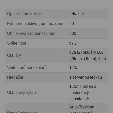
Ostatní
22
Optická konstrukce
refraktor
Seřízení
22
Průměr objektivu (apertura), mm
90
Laserové kolimátory
6
Ohnisková vzdálenost, mm
800
Optické kolimátory
11
Světelnost
f/7,7
Umělé hvězdy
5
dva (2) okuláry MA
Okuláry
Zrcátka a hranoly
61
(26mm a 9mm), 1,25
Vnitřní průměr okulárů
1,25
Diagonální zrcátka
36
Hledáček
s červenou tečkou
Diagonální hranoly
7
1,25° Hřeben a
Amici hranoly 45°
11
Okulárový výtah
pastorkový
zaostřovač
Amici hranoly 90°
7
Auto-Tracking