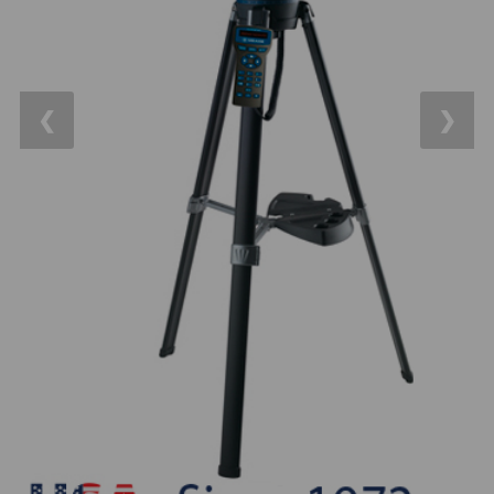
14
OTA - pouze optika
43
Dnů
Sluneční
1
Reklamace
Do 3000 Kč
24
❮
❯
Stav
Do 6000 Kč
37
Objednávky
Do 10000 Kč
41
IPoradce
Okuláry
390
Bazar
Plössl a Super Plössl
120
Kontakty
WA (52°-60°)
64
SWA (62°-78°)
101
UWA (80°-98°)
27
XWA (100°-120°)
17