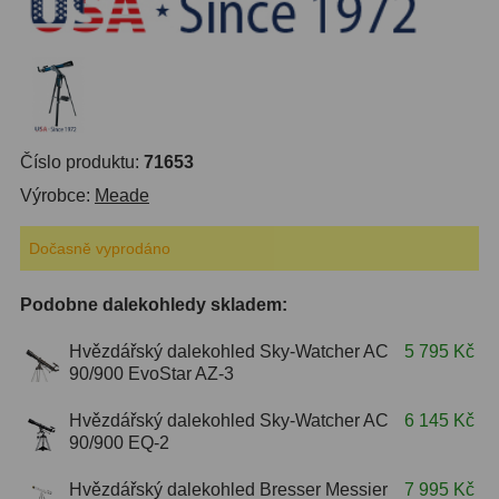
ZOOM
12
ED a Flat Field
12
Měřící, s mřížkou
6
Číslo produktu:
71653
Ostatní
30
Výrobce:
Meade
Doplňky
1
Dočasně vyprodáno
Filtry
183
Podobne dalekohledy skladem:
Měsíční a Polarizační
23
Hvězdářský dalekohled Sky-Watcher AC
5 795 Kč
90/900 EvoStar AZ-3
Sluneční
44
Hvězdářský dalekohled Sky-Watcher AC
6 145 Kč
CLS a UHC
18
90/900 EQ-2
Širokopásmové
13
Hvězdářský dalekohled Bresser Messier
7 995 Kč