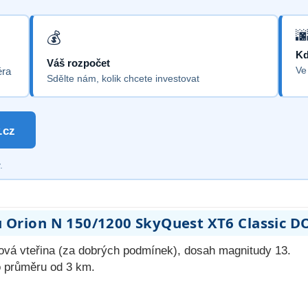
Kd
Váš rozpočet
Ve
éra
Sdělte nám, kolik chcete investovat
.cz
.
u Orion N 150/1200 SkyQuest XT6 Classic D
lová vteřina (za dobrých podmínek), dosah magnitudy 13.
 o průměru od 3 km.