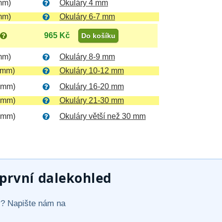
mm)
Okuláry 4 mm
mm)
Okuláry 6-7 mm
965 Kč
Do košíku
mm)
Okuláry 8-9 mm
 mm)
Okuláry 10-12 mm
 mm)
Okuláry 16-20 mm
 mm)
Okuláry 21-30 mm
 mm)
Okuláry větší než 30 mm
rvní dalekohled
vý? Napište nám na