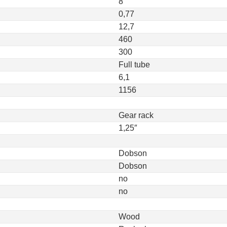
8
0,77
12,7
460
300
Full tube
6,1
1156
Gear rack
1,25″
Dobson
Dobson
no
no
Wood