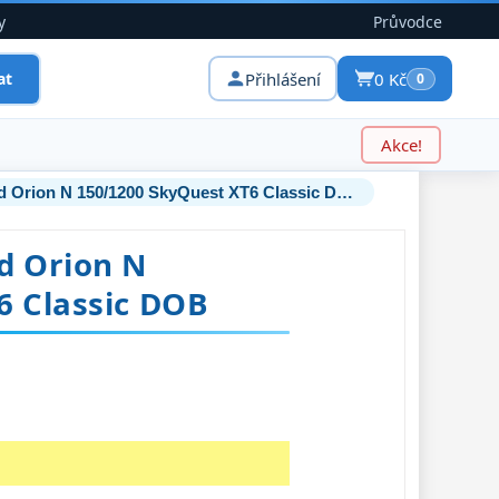
y
Průvodce
Přihlášení
0 Kč
at
0
Akce!
Hvězdářský dalekohled Orion N 150/1200 SkyQuest XT6 Classic DOB
d Orion N
6 Classic DOB