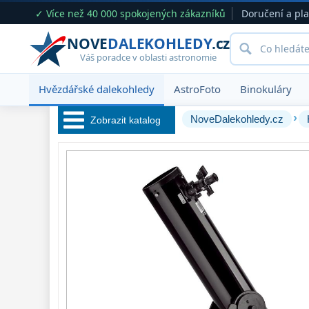
✓ Více než 40 000 spokojených zákazníků
Doručení a pl
NOVE
DALEKOHLEDY
.cz
Váš poradce v oblasti astronomie
Hvězdářské dalekohledy
AstroFoto
Binokuláry
›
NoveDalekohledy.cz
Zobrazit katalog
Hvězdářské 
dalekohledy 
222
Pro začátečníky
67
Pro děti
30
Čočkové
60
Zrcadlové
65
Katadioptrické
7
ED / Apochromáty
33
Ritchey-Chrétien
13
OTA - pouze