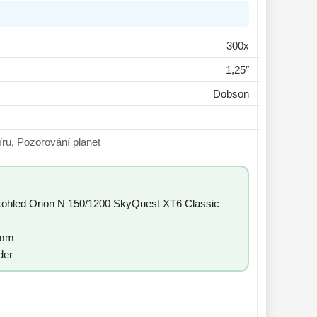
300x
1,25″
Dobson
ní vesmíru, Pozorování planet
kohled Orion N 150/1200 SkyQuest XT6 Classic
25mm
der