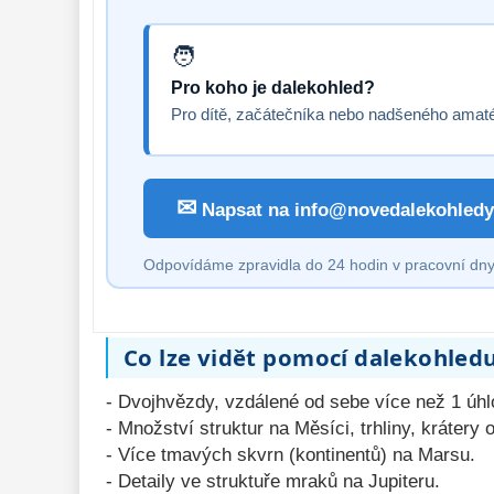
Pro koho je dalekohled?
Pro dítě, začátečníka nebo nadšeného amat
✉
Napsat na info@novedalekohledy
Odpovídáme zpravidla do 24 hodin v pracovní dny
Co lze vidět pomocí dalekohled
- Dvojhvězdy, vzdálené od sebe více než 1 úh
- Množství struktur na Měsíci, trhliny, krátery
- Více tmavých skvrn (kontinentů) na Marsu.
- Detaily ve struktuře mraků na Jupiteru.