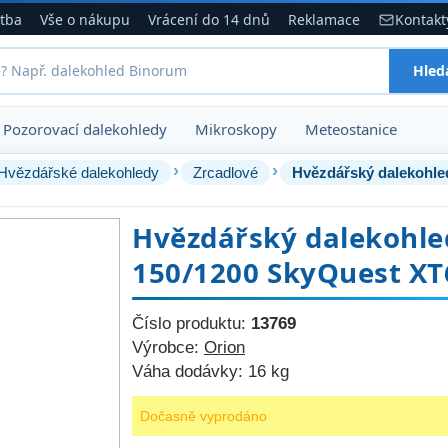
atba
Vše o nákupu
Vrácení do 14 dnů
Reklamace
Kontakt
Hled
Pozorovací dalekohledy
Mikroskopy
Meteostanice
›
›
Hvězdářské dalekohledy
Zrcadlové
Hvězdářský dalekohle
150/1200 SkyQuest XT
Číslo produktu:
13769
Výrobce:
Orion
Váha dodávky:
16 kg
Dočasně vyprodáno