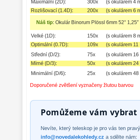
Maximální (2D):
300x
(s okulárem 4 
Rozlišovací (1.4D):
200x
(s okulárem 6 
Náš tip
:
Okulár Binorum Plössl 6mm 52° 1,25″
Velké (1D):
150x
(s okulárem 8 
Optimální (0.7D):
109x
(s okulárem 11
Střední (D/2):
75x
(s okulárem 16
Mírné (D/3):
50x
(s okulárem 24
Minimální (D/6):
25x
(s okulárem 48
Doporučené zvětšení vyznačeny žlutou barvou
Pomůžeme vám vybrat p
Nevíte, který teleskop je pro vás ten pra
info@novedalekohledy.cz
a sdělte nám: