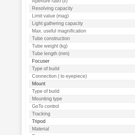
Aperture ratio (f/)
Komponenty 
78
Resolving capacity
Pozorovací 
Limit value (mag)
dalekohledy 
50
Light gathering capacity
Max. useful magnification
Binokulární 
dalekohledy 
285
Tube construction
Tube weight (kg)
Dálkoměry a Noční 
vidění 
Tube length (mm)
17
Focuser
Mikroskopy 
76
Type of build
Příslušenství 
Connection ( to eyepiece)
mikroskopů 
16
Mount
Type of build
Meteostanice 
52
Mounting type
Foto stativy 
10
GoTo control
Ostatní 
Tracking
179
Tripod
Bazar 
11
Material