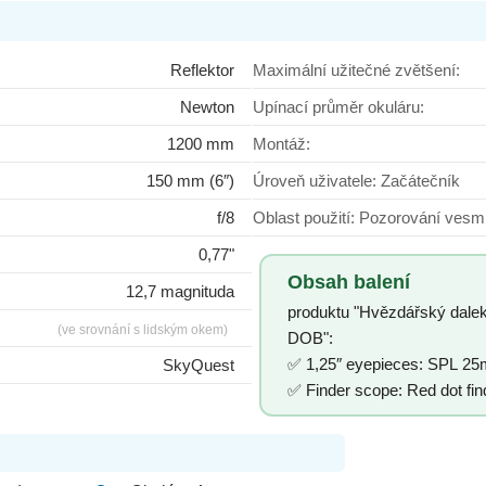
Reflektor
Maximální užitečné zvětšení:
Newton
Upínací průměr okuláru:
1200 mm
Montáž:
150 mm (6″)
Úroveň uživatele: Začátečník
f/8
Oblast použití: Pozorová
0,77"
Obsah balení
12,7 magnituda
produktu "Hvězdářský dale
(ve srovnání s lidským okem)
DOB":
✅ 1,25″ eyepieces: SPL 
SkyQuest
✅ Finder scope: Red dot fin