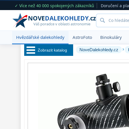
✓ Více než 40 000 spokojených zákazníků
Doručení a pl
NOVE
DALEKOHLEDY
.cz
Váš poradce v oblasti astronomie
Hvězdářské dalekohledy
AstroFoto
Binokuláry
›
NoveDalekohledy.cz
Zobrazit katalog
Hvězdářské 
dalekohledy 
222
Pro začátečníky
67
Pro děti
30
Čočkové
60
Zrcadlové
65
Katadioptrické
7
ED / Apochromáty
33
Ritchey-Chrétien
13
OTA - pouze