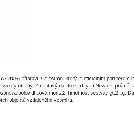
IYA 2009) připravil Celestron, který je oficiálním partnerem 
ré skvosty oblohy. Zrcadlový dalekohled typu Newton, prům
sonova polovidlicová montáž, hmotnost sestvay gt;2 kg. Da
ších objektů vzdáleného vesmíru.