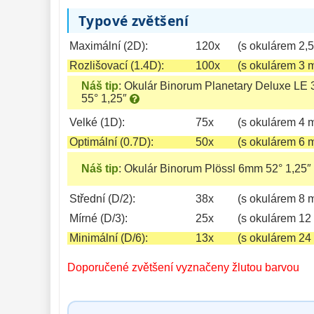
Typové zvětšení
Maximální (2D):
120x
(s okulárem 2,
Rozlišovací (1.4D):
100x
(s okulárem 3 
Náš tip
:
Okulár Binorum Planetary Deluxe LE
55° 1,25″
Velké (1D):
75x
(s okulárem 4 
Optimální (0.7D):
50x
(s okulárem 6 
Náš tip
:
Okulár Binorum Plössl 6mm 52° 1,25″
Střední (D/2):
38x
(s okulárem 8 
Mírné (D/3):
25x
(s okulárem 12
Minimální (D/6):
13x
(s okulárem 24
Doporučené zvětšení vyznačeny žlutou barvou