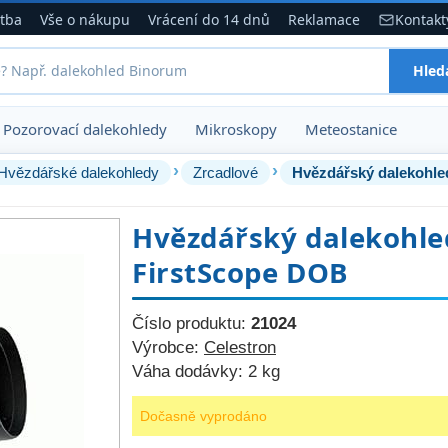
atba
Vše o nákupu
Vrácení do 14 dnů
Reklamace
Kontakt
Hled
Pozorovací dalekohledy
Mikroskopy
Meteostanice
›
›
Hvězdářské dalekohledy
Zrcadlové
Hvězdářský dalekohle
Hvězdářský dalekohle
FirstScope DOB
Číslo produktu:
21024
Výrobce:
Celestron
Váha dodávky:
2 kg
Dočasně vyprodáno