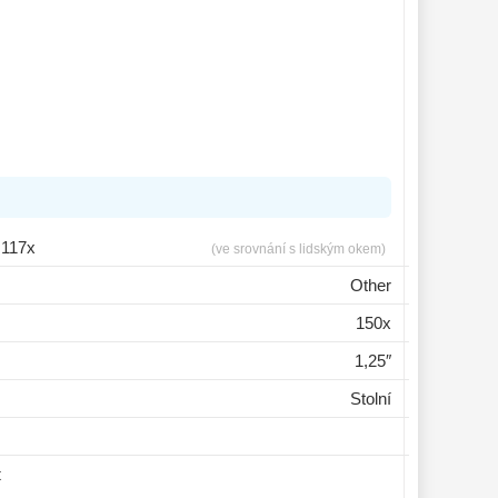
117x
(ve srovnání s lidským okem)
Other
150x
1,25″
Stolní
t