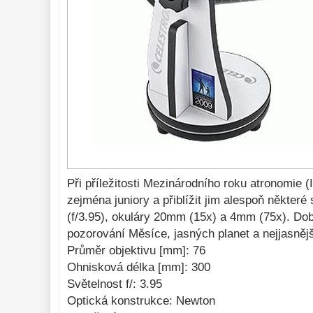
optika
43
Sluneční
1
Do 3000 Kč
25
Do 6000 Kč
36
Do 10000 Kč
41
Okuláry 
388
Filtry 
182
Barlow čočky 
65
Hledáčky 
28
Při příležitosti Mezinárodního roku atronomie (
Příslušenství 
zejména juniory a přiblížit jim alespoň někte
54
(f/3.95), okuláry 20mm (15x) a 4mm (75x). Dob
Montáže 
93
pozorování Měsíce, jasných planet a nejjasněj
Seřízení 
Průměr objektivu [mm]: 76
22
Ohnisková délka [mm]: 300
Zrcátka a hranoly 
61
Světelnost f/: 3.95
AstroFoto 
Optická konstrukce: Newton
306