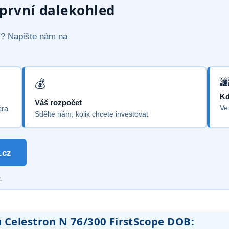
rvní dalekohled
vý? Napište nám na
Kd
Váš rozpočet
Ve
éra
Sdělte nám, kolik chcete investovat
.cz
.
u Celestron N 76/300 FirstScope DOB: