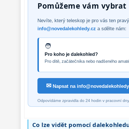
Pomůžeme vám vybrat p
Nevíte, který teleskop je pro vás ten pra
info@novedalekohledy.cz
a sdělte nám:
Pro koho je dalekohled?
Pro dítě, začátečníka nebo nadšeného amat
✉
Napsat na info@novedalekohledy
Odpovídáme zpravidla do 24 hodin v pracovní dny
Co lze vidět pomocí dalekohled