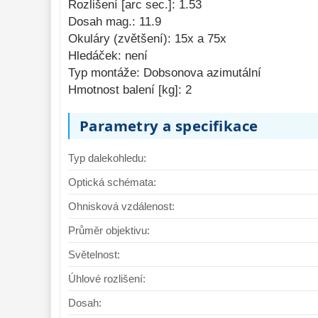
Rozlišení [arc sec.]: 1.53
Komponenty 
78
Dosah mag.: 11.9
Pozorovací 
Okuláry (zvětšení): 15x a 75x
dalekohledy 
50
Hledáček: není
Typ montáže: Dobsonova azimutální
Binokulární 
dalekohledy 
Hmotnost balení [kg]: 2
285
Dálkoměry a Noční 
Parametry a specifikace
vidění 
17
Mikroskopy 
76
Typ dalekohledu:
Příslušenství 
Optická schémata:
mikroskopů 
16
Ohnisková vzdálenost:
Meteostanice 
52
Průměr objektivu:
Foto stativy 
10
Světelnost:
Ostatní 
179
Úhlové rozlišení:
Bazar 
11
Dosah: