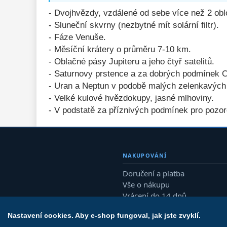
- Dvojhvězdy, vzdálené od sebe více než 2 obl
- Sluneční skvrny (nezbytné mít solární filtr).
- Fáze Venuše.
- Měsíční krátery o průměru 7-10 km.
- Oblačné pásy Jupiteru a jeho čtyř satelitů.
- Saturnovy prstence a za dobrých podmínek C
- Uran a Neptun v podobě malých zelenkavých
- Velké kulové hvězdokupy, jasné mlhoviny.
- V podstatě za příznivých podmínek pro pozo
NAKUPOVÁNÍ
Doručení a platba
Vše o nákupu
Vrácení do 14 dnů
Reklamace
Nastavení cookies. Aby e-shop fungoval, jak jste zvyklí.