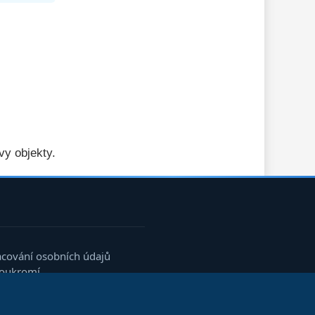
vy objekty.
acování osobních údajů
soukromí