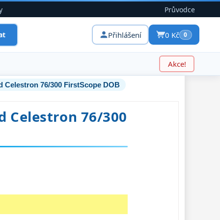
y
Průvodce
Přihlášení
0 Kč
at
0
Akce!
d Celestron 76/300 FirstScope DOB
d Celestron 76/300