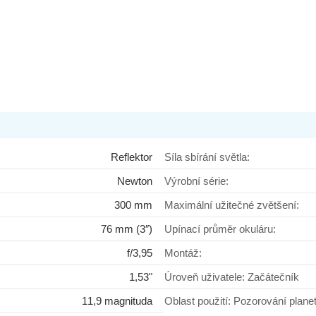
Reflektor
Síla sbírání světla:
Newton
Výrobní série:
300 mm
Maximální užitečné zvětšení:
76 mm (3″)
Upínací průměr okuláru:
f/3,95
Montáž:
1,53"
Úroveň uživatele: Začátečník
11,9 magnituda
Oblast použití: Pozorování plane