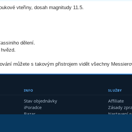
oukové vteřiny, dosah magnitudy 11.5.
assiniho dělení.
 hvězd.
rování můžete s takovým přistrojem vidět všechny Messiero
INFO
SLUŽBY
Stav objednávky
Affiliate
iPoradce
Zásady zpr
Bazar
Nastavení 
Průvodce