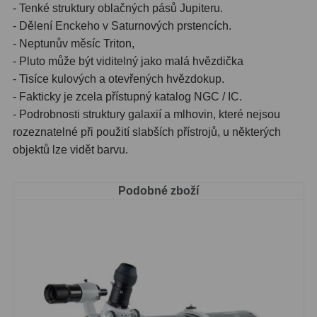
- Tenké struktury oblačných pásů Jupiteru.
- Dělení Enckeho v Saturnových prstencích.
Primární zrcadla
9
- Neptunův měsíc Triton,
Sekundární zrcadla
6
- Pluto může být viditelný jako malá hvězdička
- Tisíce kulových a otevřených hvězdokup.
Adaptéry k okulárovým
- Fakticky je zcela přístupný katalog NGC / IC.
výtahům
8
- Podrobnosti struktury galaxií a mlhovin, které nejsou
rozeznatelné při použití slabších přístrojů, u některých
Pozorovací dalekohledy
50
objektů lze vidět barvu.
Kompaktní
3
Podobné zboží
Turistické
9
Pro pozorování přírody a
ornitologie
17
Monokuláry
20
Dárkové
1