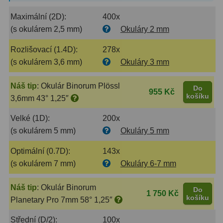
Ostatní
1
Maximální (2D):
400x
(s okulárem 2,5 mm)
Okuláry 2 mm
Montáže
93
Rozlišovací (1.4D):
278x
Azimutální AZ
5
(s okulárem 3,6 mm)
Okuláry 3 mm
Paralaktické EQ
19
Náš tip
:
Okulár Binorum Plössl
Do
955 Kč
košíku
3,6mm 43° 1,25″
Fotografické montáže
5
Velké (1D):
200x
Stativy a pilíře
3
(s okulárem 5 mm)
Okuláry 5 mm
Objímky
10
Optimální (0.7D):
143x
(s okulárem 7 mm)
Okuláry 6-7 mm
Motory a pohony
13
Upínací prvky
13
Náš tip
:
Okulár Binorum
Do
1 750 Kč
košíku
Planetary Pro 7mm 58° 1,25″
Závaží
3
Střední (D/2):
100x