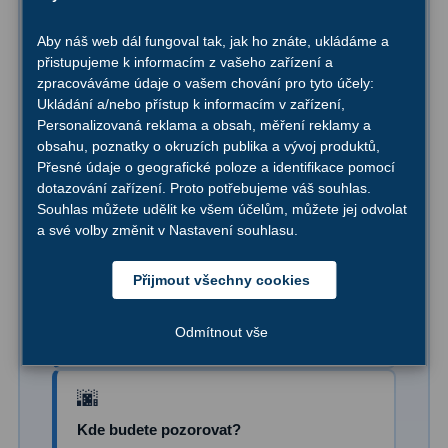
AstroFoto
306
Nevíte, který teleskop je pro vás ten pravý?
Aby náš web dál fungoval tak, jak ho znáte, ukládáme a
Planetární kamery
19
Napište nám na
info@novedalekohledy.cz
a
přistupujeme k informacím z vašeho zařízení a
sdělte nám:
zpracováváme údaje o vašem chování pro tyto účely:
Deep-Sky kamery
28
Ukládání a/nebo přístup k informacím v zařízení,
Personalizovaná reklama a obsah, měření reklamy a
Guiding kamery
14
obsahu, poznatky o okruzích publika a vývoj produktů,
Přesné údaje o geografické poloze a identifikace pomocí
T-kroužky
16
Pro koho je dalekohled?
dotazování zařízení. Proto potřebujeme váš souhlas.
Pro dítě, začátečníka nebo nadšeného
Souhlas můžete udělit ke všem účelům, můžete jej odvolat
Adaptéry projekční
11
amatéra
a své volby změnit v Nastavení souhlasu.
Adaptéry T2
39
Přijmout všechny cookies
Adaptéry M48
33
Váš rozpočet
Odmítnout vše
Sdělte nám, kolik chcete investovat
Filtry L-RGB
7
Filtry IR-Pass
6
Filtry IR-Block
10
Kde budete pozorovat?