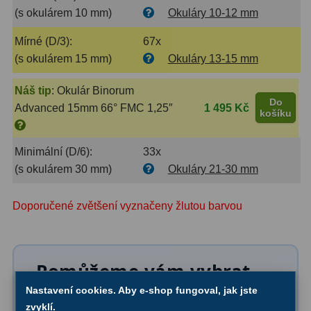
Ostatní
22
(s okulárem 10 mm)
Okuláry 10-12 mm
Seřízení
22
Mírné (D/3):
67x
(s okulárem 15 mm)
Okuláry 13-15 mm
Laserové kolimátory
6
Náš tip
:
Okulár Binorum
Optické kolimátory
11
Do
Advanced 15mm 66° FMC 1,25″
1 495 Kč
košíku
Umělé hvězdy
5
Minimální (D/6):
33x
Zrcátka a hranoly
61
(s okulárem 30 mm)
Okuláry 21-30 mm
Diagonální zrcátka
36
Doporučené zvětšení vyznačeny žlutou barvou
Diagonální hranoly
7
Amici hranoly 45°
11
Pomůžeme vám vybrat
Amici hranoly 90°
7
první dalekohled
Nastavení cookies. Aby e-shop fungoval, jak jste
zvyklí.