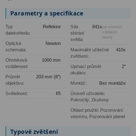
Parametry a specifikace
Hledáčky
28
Typ
Reflektor
Síla
841x
(ve srovnání
Optické hledáčky
15
s lidským
dalekohledu:
sbírání
okem)
světla:
Red Dot hledáčky
6
Optická
Newton
schémata:
Maximální užitečné
410x
Sluneční hledáčky
3
zvětšení:
Ohnisková
1000 mm
Úchyty a držáky hledáčků
4
vzdálenost:
Upínací průměr
2″
okuláru:
Průměr
203 mm (8″)
Příslušenství
54
objektivu:
Montáž:
Bez montáže
Světelnost:
f/5
Úroveň uživatele:
Redukce 1,25" a 2"
17
Pokročilý, Zkušený
Svítilny
5
Oblast použití: Pozorování
vesmíru, Pozorování planet
Čištění
28
Typové zvětšení
Binohlavy
3