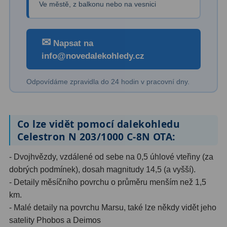
Ve městě, z balkonu nebo na vesnici
Filtry Clip
5
Filtry CCD Hα, OIII
7
✉
Napsat na
Filtrová kola a rámy
16
info@novedalekohledy.cz
Rovnače a reduktory
13
Odpovídáme zpravidla do 24 hodin v pracovní dny.
Pointace
7
Zaostřovací masky
27
Co lze vidět pomocí dalekohledu
Celestron N 203/1000 C-8N OTA:
ADC, Tilting
14
- Dvojhvězdy, vzdálené od sebe na 0,5 úhlové vteřiny (za
Rotátory
34
dobrých podmínek), dosah magnitudy 14,5 (a vyšší).
- Detaily měsíčního povrchu o průměru menším než 1,5
Komponenty
78
km.
Helical výtahy
11
- Malé detaily na povrchu Marsu, také lze někdy vidět jeho
satelity Phobos a Deimos
Okulárové výtahy
44