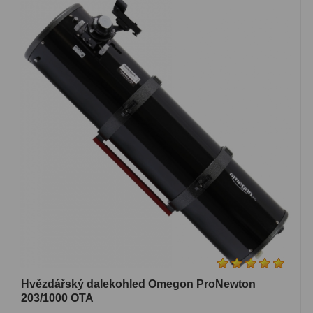
Dálkoměry
9
Noční vidění
8
Mikroskopy
76
Pro děti
5
Hobby
4
Školní a studentské
14
Laboratorní
33
Kapesní
10
Digitální
10
Hvězdářský dalekohled Omegon ProNewton
Příslušenství mikroskopů
16
203/1000 OTA