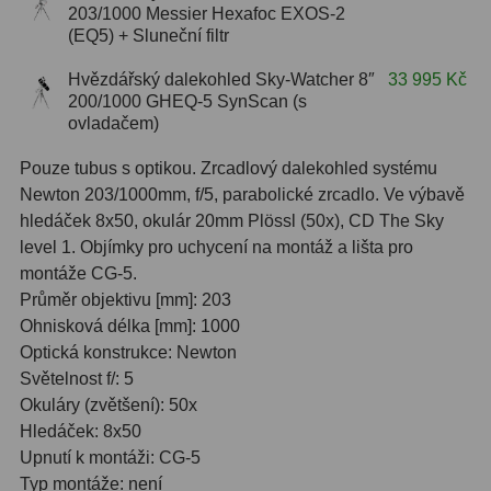
203/1000 Messier Hexafoc EXOS-2
OIII
9
(EQ5) + Sluneční filtr
Hβ
6
Hvězdářský dalekohled Sky-Watcher 8″
33 995 Kč
200/1000 GHEQ-5 SynScan (s
SII
2
ovladačem)
Planetární
2
Pouze tubus s optikou. Zrcadlový dalekohled systému
Newton 203/1000mm, f/5, parabolické zrcadlo. Ve výbavě
Barevné
66
hledáček 8x50, okulár 20mm Plössl (50x), CD The Sky
level 1. Objímky pro uchycení na montáž a lišta pro
Barlow čočky
65
montáže CG-5.
Průměr objektivu [mm]: 203
Barlow 2x
38
Ohnisková délka [mm]: 1000
Optická konstrukce: Newton
Barlow 3x
12
Světelnost f/: 5
Barlow 4x
3
Okuláry (zvětšení): 50x
Hledáček: 8x50
Barlow 5x
8
Upnutí k montáži: CG-5
Typ montáže: není
Převracecí
4