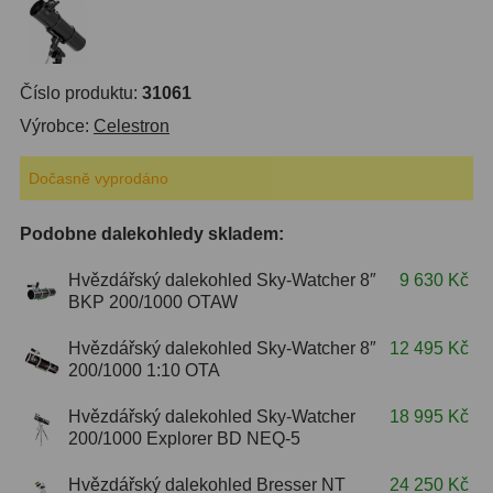
ZOOM
12
ED a Flat Field
12
Číslo produktu:
31061
Výrobce:
Celestron
Měřící, s mřížkou
6
Dočasně vyprodáno
Ostatní
30
Doplňky
1
Podobne dalekohledy skladem:
Filtry
183
Hvězdářský dalekohled Sky-Watcher 8″
9 630 Kč
BKP 200/1000 OTAW
Měsíční a Polarizační
23
Hvězdářský dalekohled Sky-Watcher 8″
12 495 Kč
200/1000 1:10 OTA
Sluneční
44
Hvězdářský dalekohled Sky-Watcher
18 995 Kč
CLS a UHC
18
200/1000 Explorer BD NEQ-5
Širokopásmové
13
Hvězdářský dalekohled Bresser NT
24 250 Kč