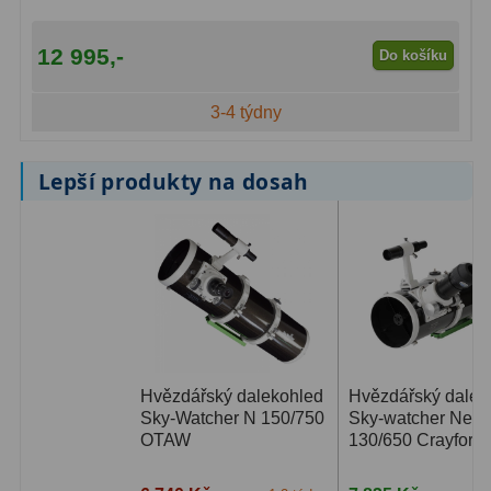
Kamery
3
Preparáty
2
12 995,-
Do košíku
Sklíčka
8
3-4 týdny
Mikroskopicke sady
3
Lepší produkty na dosah
Meteostanice
52
Domácí
21
Pokročilé
5
Profesionální
9
Čidla
2
Hvězdářský dalekohled
Hvězdářský dalek
Sky-Watcher N 150/750
Sky-watcher New
Teploměry a vlhkoměry
15
OTAW
130/650 Crayford..
Foto stativy
10