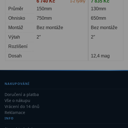
6 740 Kč
7 835 Kč
1-2 týdny
S
Průměr
150mm
130mm
Ostatní
179
Ohnisko
750mm
650mm
Literatura
11
Montáž
Bez montáže
Bez montáže
Lupy
69
Výtah
2″
2″
Rozlišení
Dárkové poukazy
29
Dosah
12,4 mag
Kufry a tašky
64
Ostatní
6
NAKUPOVÁNÍ
Bazar
11
Doručení a platba
Dalekohledy
8
Vše o nákupu
Vrácení do 14 dnů
Okuláry
1
Reklamace
INFO
Ostatní
2