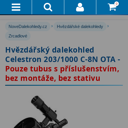
0
Přihlášení
Akce!
›
›
NoveDalekohledy.cz
Hvězdářské dalekohledy
Affiliate
Hvězdářské dalekohledy
Zrcadlové
222
Hvězdářský dalekohled
Průvodce
Pro začátečníky
67
Celestron 203/1000 C-8N OTA -
Pro děti
30
Doručení
Pouze tubus s příslušenstvím,
A
Čočkové
60
bez montáže, bez stativu
Platba
Zrcadlové
65
Vše
O
Katadioptrické
7
Nákupu
ED / Apochromáty
33
Vrácení
Ritchey-Chrétien
13
Do