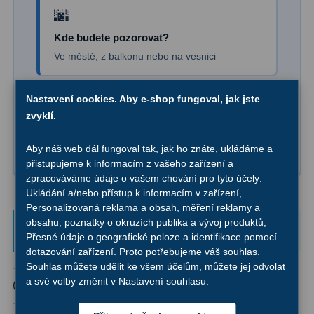
Kamery
3
Preparáty
2
Kde budete pozorovat?
Ve městě, z balkonu nebo na vesnici
Sklíčka
8
Mikroskopicke sady
3
Nastavení cookies. Aby e-shop fungoval, jak jste
✉
Napsat na
zvyklí.
Meteostanice
52
info@novedalekohledy.cz
Aby náš web dál fungoval tak, jak ho znáte, ukládáme a
Domácí
21
přistupujeme k informacím z vašeho zařízení a
Odpovídáme zpravidla do 24 hodin v pracovní dny.
zpracováváme údaje o vašem chování pro tyto účely:
Pokročilé
5
Ukládání a/nebo přístup k informacím v zařízení,
Personalizovaná reklama a obsah, měření reklamy a
Profesionální
9
Co lze vidět pomocí dalekohledu
obsahu, poznatky o okruzích publika a vývoj produktů,
Binorum Expression 150/750 EQ3:
Přesné údaje o geografické poloze a identifikace pomocí
Čidla
2
dotazování zařízení. Proto potřebujeme váš souhlas.
Souhlas můžete udělit ke všem účelům, můžete jej odvolat
- Dvojhvězdy, vzdálené od sebe více než 1 úhlová vteřina
Teploměry a vlhkoměry
15
a své volby změnit v Nastavení souhlasu.
(za dobrých podmínek), dosah magnitudy 13.
- Množství struktur na Měsíci, trhliny, krátery o průměru od
Foto stativy
10