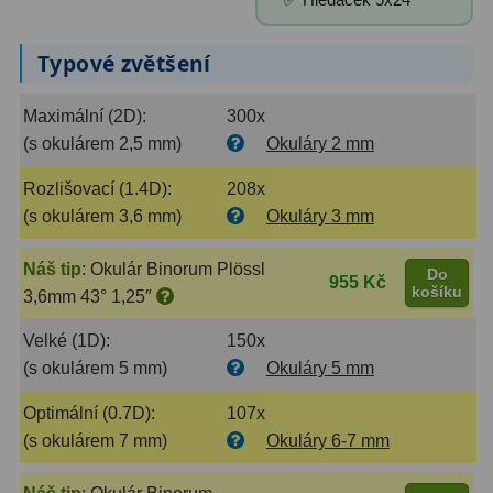
Primární zrcadla
9
Typové zvětšení
Sekundární zrcadla
6
Maximální (2D):
300x
Adaptéry k okulárovým
(s okulárem 2,5 mm)
Okuláry 2 mm
výtahům
8
Rozlišovací (1.4D):
208x
(s okulárem 3,6 mm)
Okuláry 3 mm
Pozorovací dalekohledy
50
Kompaktní
3
Náš tip
:
Okulár Binorum Plössl
Do
955 Kč
košíku
3,6mm 43° 1,25″
Turistické
9
Velké (1D):
150x
Pro pozorování přírody a
(s okulárem 5 mm)
Okuláry 5 mm
ornitologie
17
Optimální (0.7D):
107x
Monokuláry
20
(s okulárem 7 mm)
Okuláry 6-7 mm
Dárkové
1