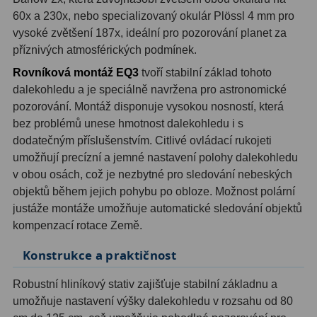
60x a 230x, nebo specializovaný okulár Plössl 4 mm pro
Ostatní
1
vysoké zvětšení 187x, ideální pro pozorování planet za
příznivých atmosférických podmínek.
Montáže
93
Rovníková montáž EQ3
tvoří stabilní základ tohoto
Azimutální AZ
5
dalekohledu a je speciálně navržena pro astronomické
pozorování. Montáž disponuje vysokou nosností, která
Paralaktické EQ
19
bez problémů unese hmotnost dalekohledu i s
dodatečným příslušenstvím. Citlivé ovládací rukojeti
Fotografické montáže
5
umožňují precízní a jemné nastavení polohy dalekohledu
v obou osách, což je nezbytné pro sledování nebeských
Stativy a pilíře
3
objektů během jejich pohybu po obloze. Možnost polární
Objímky
10
justáže montáže umožňuje automatické sledování objektů
kompenzací rotace Země.
Motory a pohony
13
Konstrukce a praktičnost
Upínací prvky
13
Robustní hliníkový stativ zajišťuje stabilní základnu a
Závaží
3
umožňuje nastavení výšky dalekohledu v rozsahu od 80