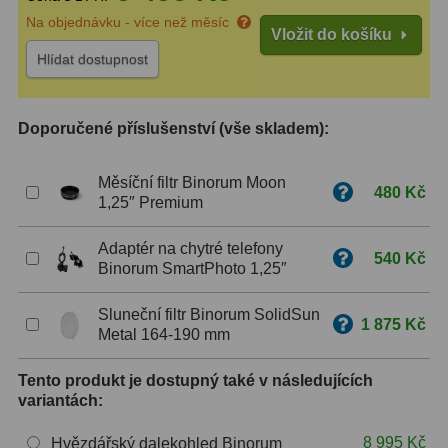
Na objednávku - více než měsíc
Vložit do košíku
ZOOM
12
Hlídat dostupnost
ED a Flat Field
12
Měřící, s mřížkou
6
Doporučené příslušenství (vše skladem):
Ostatní
30
Měsíční filtr Binorum Moon
480 Kč
1,25″ Premium
Doplňky
1
Adaptér na chytré telefony
Filtry
181
540 Kč
Binorum SmartPhoto 1,25″
Měsíční a Polarizační
23
Sluneční filtr Binorum SolidSun
1 875 Kč
Metal 164-190 mm
Sluneční
42
Tento produkt je dostupný také v následujících
CLS a UHC
18
variantách:
Širokopásmové
13
8 995 Kč
Hvězdářský dalekohled Binorum