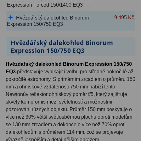
Expression Forced 150/1400 EQ3
OIII
9
9 495 Kč
Hvězdářský dalekohled Binorum
Hβ
6
Expression 150/750 EQ3
SII
2
Hvězdářský dalekohled Binorum
Planetární
2
Expression 150/750 EQ3
Barevné
66
Hvězdářský dalekohled Binorum Expression 150/750
EQ3
představuje vynikající volbu pro středně pokročilé až
Barlow čočky
65
pokročilé astronomy. S primárním zrcadlem o průměru 150
mm a ohniskové vzdálenosti 750 mm nabízí tento
Barlow 2x
38
Newtonův reflektor ohniskový poměr f/5, který zajišťuje
Barlow 3x
12
skvělý kompromis mezi světelností a možnostmi
pozorování různých objektů. Průměr 150 mm poskytuje o
Barlow 4x
3
více než 30% větší světlosběrnou plochu oproti modelům
se 130 mm zrcadlem a dokonce o více než 70% oproti
Barlow 5x
8
dalekohledům s průměrem 114 mm, což se projevuje
výrazně jasnějším a detailnějším obrazem.
Převracecí
4