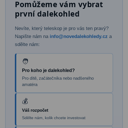
Pomůžeme vám vybrat
Dálkoměry
9
první dalekohled
Noční vidění
8
Nevíte, který teleskop je pro vás ten pravý?
Mikroskopy
76
Napište nám na
info@novedalekohledy.cz
a
Pro děti
5
sdělte nám:
Hobby
4
Školní a studentské
14
Pro koho je dalekohled?
Pro dítě, začátečníka nebo nadšeného
Laboratorní
33
amatéra
Kapesní
10
Digitální
10
Váš rozpočet
Příslušenství mikroskopů
16
Sdělte nám, kolik chcete investovat