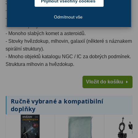
Přijmout všechny cookies
3 km.
- Více tmavých skvrn (kontinentů) na Marsu.
Ostatní
179
Odmítnout vše
- Detaily ve struktuře mraků na Jupiteru.
- Oblačné pásy na Saturnu.
Literatura
11
- Monoho slabých komet a asteroidů.
Lupy
69
- Stovky hvězdokup, mlhovin, galaxií (některé s náznakem
spirální struktury).
Dárkové poukazy
29
- Mnoho objektů katalogu NGC / IC za dobrých podmínek.
Struktura mlhovin a hvězdokup.
Kufry a tašky
64
Ostatní
6
Vložit do košíku
Bazar
11
Ručně vybrané a kompatibilní
Dalekohledy
8
doplňky
Okuláry
1
Ostatní
2