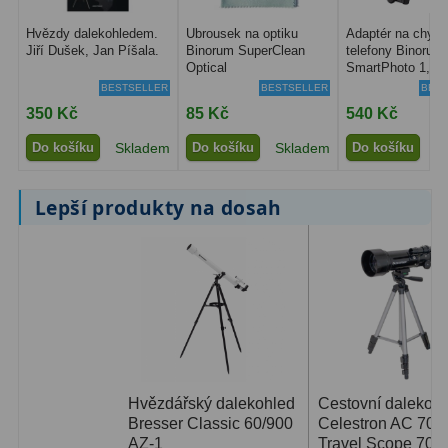
Hvězdy dalekohledem.
Ubrousek na optiku
Adaptér na chytr
Jiří Dušek, Jan Píšala.
Binorum SuperClean
telefony Binorum
Optical
SmartPhoto 1,25
BESTSELLER
BESTSELLER
BEST
350 Kč
85 Kč
540 Kč
Do košíku
Skladem
Do košíku
Skladem
Do košíku
S
Lepší produkty na dosah
Hvězdářský dalekohled
Cestovní dalekoh
Bresser Classic 60/900
Celestron AC 70/
AZ-1
Travel Scope 70