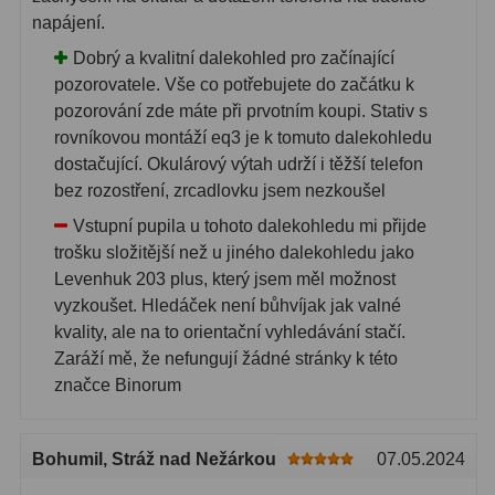
napájení.
Dobrý a kvalitní dalekohled pro začínající
pozorovatele. Vše co potřebujete do začátku k
pozorování zde máte při prvotním koupi. Stativ s
rovníkovou montáží eq3 je k tomuto dalekohledu
dostačující. Okulárový výtah udrží i těžší telefon
bez rozostření, zrcadlovku jsem nezkoušel
Vstupní pupila u tohoto dalekohledu mi přijde
trošku složitější než u jiného dalekohledu jako
Levenhuk 203 plus, který jsem měl možnost
vyzkoušet. Hledáček není bůhvíjak jak valné
kvality, ale na to orientační vyhledávání stačí.
Zaráží mě, že nefungují žádné stránky k této
značce Binorum
Bohumil
, Stráž nad Nežárkou
07.05.2024