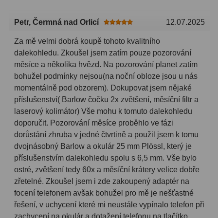
Petr
, Čermná nad Orlicí
12.07.2025
Za mě velmi dobrá koupě tohoto kvalitního
dalekohledu. Zkoušel jsem zatím pouze pozorování
měsíce a několika hvězd. Na pozorování planet zatím
bohužel podmínky nejsou(na noční obloze jsou u nás
momentálně pod obzorem). Dokupovat jsem nějaké
příslušenství( Barlow čočku 2x zvětšení, měsíční filtr a
laserový kolimátor) Vše mohu k tomuto dalekohledu
doporučit. Pozorování měsíce proběhlo ve fázi
dorůstání zhruba v jedné čtvrtině a použil jsem k tomu
dvojnásobný Barlow a okulár 25 mm Plössl, který je
příslušenstvím dalekohledu spolu s 6,5 mm. Vše bylo
ostré, zvětšení tedy 60x a měsíční krátery velice dobře
zřetelné. Zkoušel jsem i zde zakoupený adaptér na
focení telefonem avšak bohužel pro mě je nešťastné
řešení, v uchycení které mi neustále vypínalo telefon při
zachycení na okulár a dotažení telefonu na tlačítko