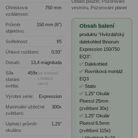
Oblast použití: Pozorování
Filtry Clip
5
Ohnisková
750 mm
vesmíru, Pozorování planet
vzdálenost:
Filtry CCD Hα, OIII
7
Průměr
150 mm (6″)
Obsah balení
objektivu:
Filtrová kola a rámy
16
produktu "Hvězdářský
Světelnost:
f/5
dalekohled Binorum
Rovnače a reduktory
13
Expression 150/750
Úhlové rozlišení:
0,93"
EQ3":
Pointace
7
Dosah:
13,4 magnituda
✅ Dalekohled
Zaostřovací masky
27
✅ Rovníková montáž
Síla
459x
(ve srovnání
EQ3
s lidským
sbírání
ADC, Tilting
14
okem)
světla:
✅ Stativ
✅ 1,25″ Okulár
Výrobní série:
Expression
Rotátory
34
Ploessl 25mm
Maximální užitečné
300x
(zvětšení 30x)
Komponenty
78
zvětšení:
✅ 1,25″ Okulár
Ploessl 6.5mm
Upínací průměr
1,25″
Helical výtahy
11
okuláru:
(zvětšení 115x)
✅ Hledáček 5x24
Okulárové výtahy
44