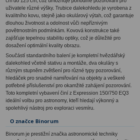
cm do 125 cm, což umožňuje pohodlné pozorování pro
Ostatní
22
uživatele různé výšky. Trubice dalekohledu je vyrobena z
kvalitního kovu, stejně jako okulárový výtah, což garantuje
Seřízení
22
dlouhou životnost a odolnost vůči nepříznivým
povětrnostním podmínkám. Kovová konstrukce také
Laserové kolimátory
6
zajišťuje tepelnou stabilitu optiky, což je důležité pro
Optické kolimátory
11
dosažení optimální kvality obrazu.
Součástí standardního balení je kompletní hvězdářský
Umělé hvězdy
5
dalekohled včetně stativu a montáže, dva okuláry s
různým stupněm zvětšení pro různé typy pozorování,
Zrcátka a hranoly
61
hledáček pro snadné namiřování na objekty a veškeré
potřebné příslušenství pro okamžité zahájení pozorování.
Diagonální zrcátka
36
Toto kompletní vybavení činí z Expression 150/750 EQ3
Diagonální hranoly
7
ideální volbu pro astronomy, kteří hledají výkonný a
spolehlivý nástroj pro exploraci vesmíru.
Amici hranoly 45°
11
O značce Binorum
Amici hranoly 90°
7
Binorum je prestižní značka astronomické techniky