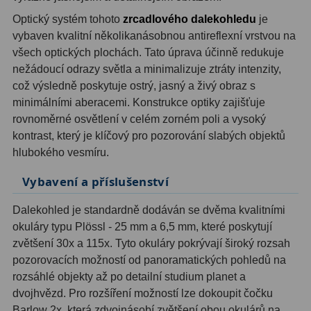
Optický systém tohoto
zrcadlového dalekohledu
je
Hledáčky
28
vybaven kvalitní několikanásobnou antireflexní vrstvou na
všech optických plochách. Tato úprava účinně redukuje
Optické hledáčky
15
nežádoucí odrazy světla a minimalizuje ztráty intenzity,
což výsledně poskytuje ostrý, jasný a živý obraz s
Red Dot hledáčky
6
minimálními aberacemi. Konstrukce optiky zajišťuje
rovnoměrné osvětlení v celém zorném poli a vysoký
Sluneční hledáčky
3
kontrast, který je klíčový pro pozorování slabých objektů
Úchyty a držáky hledáčků
4
hlubokého vesmíru.
Vybavení a příslušenství
Příslušenství
54
Dalekohled je standardně dodáván se dvěma kvalitními
Redukce 1,25" a 2"
17
okuláry typu Plössl - 25 mm a 6,5 mm, které poskytují
zvětšení 30x a 115x. Tyto okuláry pokrývají široký rozsah
Svítilny
5
pozorovacích možností od panoramatických pohledů na
Čištění
28
rozsáhlé objekty až po detailní studium planet a
dvojhvězd. Pro rozšíření možností lze dokoupit čočku
Binohlavy
3
Barlow 2x, která zdvojnásobí zvětšení obou okulárů na