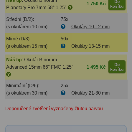
Náš tip
:
Okulár Binorum
Do
1 750 Kč
košíku
Planetary Pro 7mm 58° 1,25″
Binokulární dalekohledy
285
Střední (D/2):
75x
Astronomické
44
(s okulárem 10 mm)
Okuláry 10-12 mm
Lovecké a turistické
114
Mírné (D/3):
50x
(s okulárem 15 mm)
Okuláry 13-15 mm
Univerzální
38
Náš tip
:
Okulár Binorum
Kapesní
14
Do
Advanced 15mm 66° FMC 1,25″
1 495 Kč
košíku
Dětské
7
Námořní
12
Minimální (D/6):
25x
(s okulárem 30 mm)
Okuláry 21-30 mm
Sportovní
54
Doporučené zvětšení vyznačeny žlutou barvou
Divadelní
2
Dálkoměry a Noční vidění
17