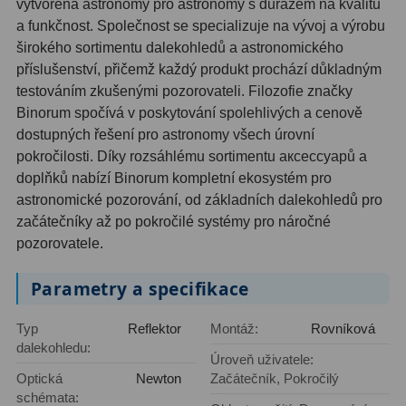
AstroFoto
306
vytvořená astronomy pro astronomy s důrazem na kvalitu
a funkčnost. Společnost se specializuje na vývoj a výrobu
Planetární kamery
19
širokého sortimentu dalekohledů a astronomického
příslušenství, přičemž každý produkt prochází důkladným
Deep-Sky kamery
28
testováním zkušenými pozorovateli. Filozofie značky
Binorum spočívá v poskytování spolehlivých a cenově
Guiding kamery
14
dostupných řešení pro astronomy všech úrovní
pokročilosti. Díky rozsáhlému sortimentu aксессуарů a
T-kroužky
16
doplňků nabízí Binorum kompletní ekosystém pro
Adaptéry projekční
11
astronomické pozorování, od základních dalekohledů pro
začátečníky až po pokročilé systémy pro náročné
Adaptéry T2
39
pozorovatele.
Adaptéry M48
33
Parametry a specifikace
Filtry L-RGB
7
Typ
Reflektor
Montáž:
Rovníková
dalekohledu:
Filtry IR-Pass
6
Úroveň uživatele:
Optická
Newton
Začátečník, Pokročilý
Filtry IR-Block
10
schémata: