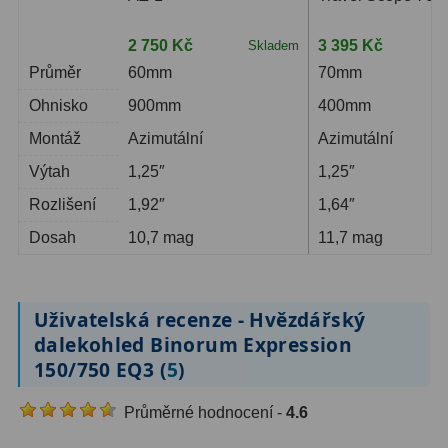
2 750 Kč
3 395 Kč
Skladem
S
Průměr
60mm
70mm
Ohnisko
900mm
400mm
Montáž
Azimutální
Azimutální
Výtah
1,25″
1,25″
Rozlišení
1,92″
1,64″
Dosah
10,7 mag
11,7 mag
Uživatelská recenze - Hvězdářský
dalekohled Binorum Expression
150/750 EQ3 (
5
)
Průměrné hodnocení -
4.6