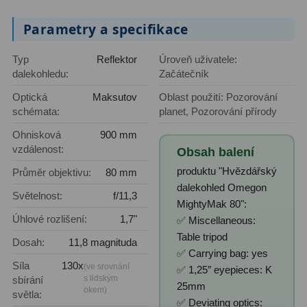
Ostatní
1
Parametry a specifikace
Montáže
93
Typ
Reflektor
Úroveň uživatele:
dalekohledu:
Začátečník
Azimutální AZ
5
Optická
Maksutov
Oblast použití: Pozorování
schémata:
planet, Pozorování přírody
Paralaktické EQ
19
Ohnisková
900 mm
Fotografické montáže
5
vzdálenost:
Obsah balení
Stativy a pilíře
3
produktu "Hvězdářský
Průměr objektivu:
80 mm
dalekohled Omegon
Světelnost:
f/11,3
Objímky
10
MightyMak 80":
Úhlové rozlišení:
1,7"
✅ Miscellaneous:
Motory a pohony
13
Table tripod
Dosah:
11,8 magnituda
✅ Carrying bag: yes
Upínací prvky
13
Síla
130x
(ve srovnání
✅ 1,25″ eyepieces: K
s lidským
sbírání
Závaží
3
25mm
okem)
světla:
✅ Deviating optics: