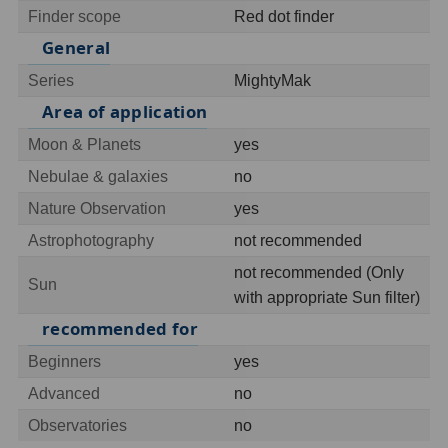
Finder scope
Red dot finder
General
Hledáčky
28
Series
MightyMak
Optické hledáčky
15
Area of application
Red Dot hledáčky
6
Moon & Planets
yes
Sluneční hledáčky
3
Nebulae & galaxies
no
Nature Observation
yes
Úchyty a držáky hledáčků
4
Astrophotography
not recommended
Příslušenství
54
not recommended (Only
Sun
with appropriate Sun filter)
Redukce 1,25" a 2"
17
recommended for
Svítilny
5
Beginners
yes
Advanced
no
Čištění
28
Observatories
no
Binohlavy
3