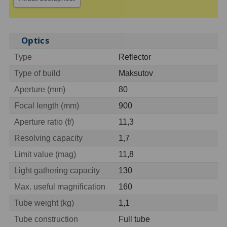
ZOOM
12
Optics
ED a Flat Field
12
Type
Reflector
Měřící, s mřížkou
6
Type of build
Maksutov
Ostatní
30
Aperture (mm)
80
Doplňky
1
Focal length (mm)
900
Aperture ratio (f/)
11,3
Filtry
181
Resolving capacity
1,7
Měsíční a Polarizační
23
Limit value (mag)
11,8
Light gathering capacity
130
Sluneční
42
Max. useful magnification
160
CLS a UHC
18
Tube weight (kg)
1,1
Širokopásmové
13
Tube construction
Full tube