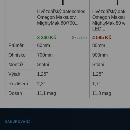
Dálkoměry
9
Hvězdářský dalekohled
Hvězdářský dalek
Omegon Maksutov
Omegon Maksuto
Noční vidění
8
MightyMak 60/700...
MightyMak 80 wit
LED...
Mikroskopy
76
3 340 Kč
4 595 Kč
Skladem
3-
Pro děti
5
Průměr
60mm
80mm
Ohnisko
700mm
900mm
Hobby
4
Montáž
Stolní
Stolní
Školní a studentské
14
Výtah
1,25″
1,25″
Laboratorní
33
Rozlišení
2,3″
1,7″
Kapesní
10
Dosah
11,1 mag
11,8 mag
Digitální
10
Příslušenství mikroskopů
16
NAKUPOVÁNÍ