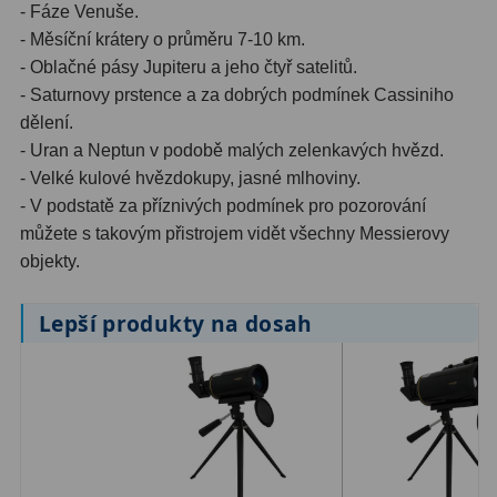
- Fáze Venuše.
Binokulární dalekohledy
285
- Měsíční krátery o průměru 7-10 km.
- Oblačné pásy Jupiteru a jeho čtyř satelitů.
Astronomické
44
- Saturnovy prstence a za dobrých podmínek Cassiniho
dělení.
Lovecké a turistické
114
- Uran a Neptun v podobě malých zelenkavých hvězd.
- Velké kulové hvězdokupy, jasné mlhoviny.
Univerzální
38
- V podstatě za příznivých podmínek pro pozorování
Kapesní
14
můžete s takovým přistrojem vidět všechny Messierovy
objekty.
Dětské
7
Lepší produkty na dosah
Námořní
12
Sportovní
54
Divadelní
2
Dálkoměry a Noční vidění
17