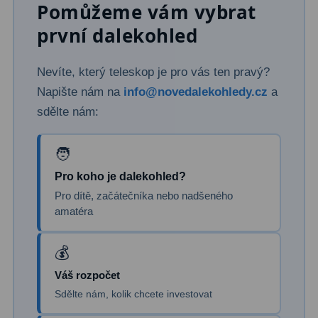
Pomůžeme vám vybrat
Filtry Clip
5
první dalekohled
Filtry CCD Hα, OIII
7
Nevíte, který teleskop je pro vás ten pravý?
Filtrová kola a rámy
16
Napište nám na
info@novedalekohledy.cz
a
Rovnače a reduktory
13
sdělte nám:
Pointace
7
Zaostřovací masky
27
Pro koho je dalekohled?
ADC, Tilting
14
Pro dítě, začátečníka nebo nadšeného
amatéra
Rotátory
34
Komponenty
78
Váš rozpočet
Helical výtahy
11
Sdělte nám, kolik chcete investovat
Okulárové výtahy
44