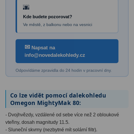
Primární zrcadla
9
Kde budete pozorovat?
Ve městě, z balkonu nebo na vesnici
Sekundární zrcadla
6
Adaptéry k okulárovým
výtahům
8
✉
Napsat na
info@novedalekohledy.cz
Pozorovací dalekohledy
50
Odpovídáme zpravidla do 24 hodin v pracovní dny.
Kompaktní
3
Turistické
9
Co lze vidět pomocí dalekohledu
Pro pozorování přírody a
Omegon MightyMak 80:
ornitologie
17
- Dvojhvězdy, vzdálené od sebe více než 2 obloukové
Monokuláry
20
vteřiny, dosah magnitudy 11.5.
- Sluneční skvrny (nezbytné mít solární filtr).
Dárkové
1