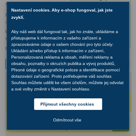
Ostatní
22
Výrobní série:
MightyMak
1,25″, 90° star
Nastavení cookies. Aby e-shop fungoval, jak jste
diagonal
Maximální užitečné
160x
Seřízení
22
zvyklí.
✅ Prism rail: Vixen-
zvětšení:
Style
Laserové kolimátory
6
Upínací průměr
1,25″
Aby náš web dál fungoval tak, jak ho znáte, ukládáme a
✅ Finder scope: Red
okuláru:
přistupujeme k informacím z vašeho zařízení a
dot finder
Optické kolimátory
11
zpracováváme údaje o vašem chování pro tyto účely:
Montáž:
Dobson
Ukládání a/nebo přístup k informacím v zařízení,
Umělé hvězdy
5
Personalizovaná reklama a obsah, měření reklamy a
Typové zvětšení
obsahu, poznatky o okruzích publika a vývoj produktů,
Přesné údaje o geografické poloze a identifikace pomocí
Zrcátka a hranoly
61
dotazování zařízení. Proto potřebujeme váš souhlas.
Maximální (2D):
150x
Souhlas můžete udělit ke všem účelům, můžete jej odvolat
Diagonální zrcátka
36
(s okulárem 6 mm)
Okuláry 6-7 mm
a své volby změnit v Nastavení souhlasu.
Diagonální hranoly
7
Rozlišovací (1.4D):
113x
Přijmout všechny cookies
(s okulárem 8 mm)
Okuláry 8-9 mm
Amici hranoly 45°
11
Odmítnout vše
Náš tip
:
Okulár Binorum Super
Do
Amici hranoly 90°
7
1 090 Kč
košíku
Plössl 8mm 50° SPL 1,25″