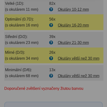
AstroFoto
306
Velké (1D):
82x
(s okulárem 11 mm)
Okuláry 10-12 mm
Planetární kamery
19
Optimální (0.7D):
56x
Deep-Sky kamery
28
(s okulárem 16 mm)
Okuláry 16-20 mm
Guiding kamery
14
Střední (D/2):
39x
T-kroužky
16
(s okulárem 23 mm)
Okuláry 21-30 mm
Adaptéry projekční
11
Mírné (D/3):
26x
(s okulárem 34 mm)
Okuláry větší než 30 mm
Adaptéry T2
39
Minimální (D/6):
13x
Adaptéry M48
33
(s okulárem 68 mm)
Okuláry větší než 30 mm
Filtry L-RGB
7
Doporučené zvětšení vyznačeny žlutou barvou
Filtry IR-Pass
6
Filtry IR-Block
10