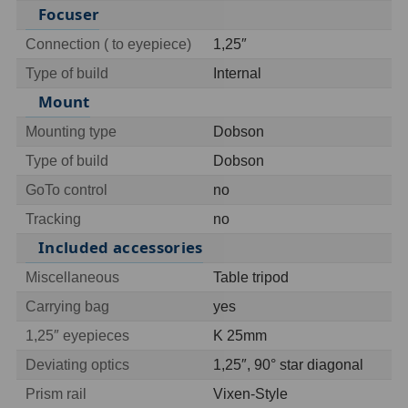
Focuser
OIII
9
Connection ( to eyepiece)
1,25″
Hβ
6
Type of build
Internal
SII
2
Mount
Mounting type
Dobson
Planetární
2
Type of build
Dobson
Barevné
66
GoTo control
no
Barlow čočky
65
Tracking
no
Included accessories
Barlow 2x
38
Miscellaneous
Table tripod
Barlow 3x
12
Carrying bag
yes
Barlow 4x
3
1,25″ eyepieces
K 25mm
Deviating optics
1,25″, 90° star diagonal
Barlow 5x
8
Prism rail
Vixen-Style
Převracecí
4