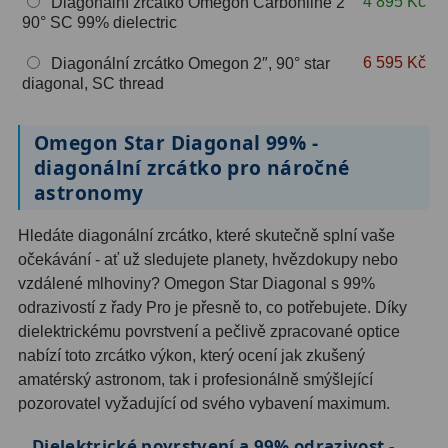
4 895 Kč
Diagonální zrcátko Omegon Carbonline 2″
OIII
9
90° SC 99% dielectric
Hβ
6
6 595 Kč
Diagonální zrcátko Omegon 2″, 90° star
diagonal, SC thread
SII
2
Omegon Star Diagonal 99% -
Planetární
2
diagonální zrcátko pro náročné
astronomy
Barevné
66
Barlow čočky
65
Hledáte diagonální zrcátko, které skutečně splní vaše
očekávání - ať už sledujete planety, hvězdokupy nebo
Barlow 2x
38
vzdálené mlhoviny? Omegon Star Diagonal s 99%
odrazivostí z řady Pro je přesně to, co potřebujete. Díky
Barlow 3x
12
dielektrickému povrstvení a pečlivě zpracované optice
nabízí toto zrcátko výkon, který ocení jak zkušený
Barlow 4x
3
amatérský astronom, tak i profesionálně smýšlející
pozorovatel vyžadující od svého vybavení maximum.
Barlow 5x
8
Dielektrické povrstvení a 99% odrazivost -
Převracecí
4