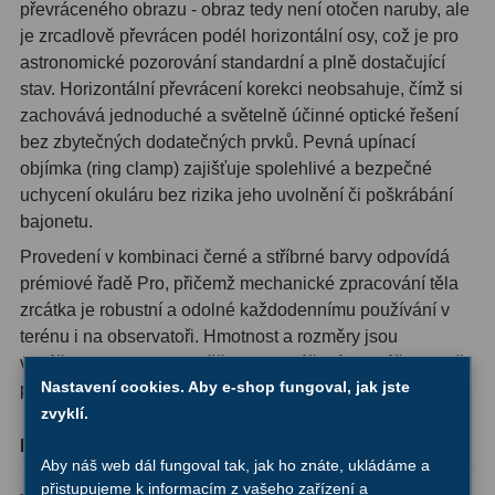
převráceného obrazu - obraz tedy není otočen naruby, ale
Ostatní
1
je zrcadlově převrácen podél horizontální osy, což je pro
astronomické pozorování standardní a plně dostačující
Montáže
93
stav. Horizontální převrácení korekci neobsahuje, čímž si
zachovává jednoduché a světelně účinné optické řešení
Azimutální AZ
5
bez zbytečných dodatečných prvků. Pevná upínací
objímka (ring clamp) zajišťuje spolehlivé a bezpečné
Paralaktické EQ
19
uchycení okuláru bez rizika jeho uvolnění či poškrábání
bajonetu.
Fotografické montáže
5
Provedení v kombinaci černé a stříbrné barvy odpovídá
Stativy a pilíře
3
prémiové řadě Pro, přičemž mechanické zpracování těla
zrcátka je robustní a odolné každodennímu používání v
Objímky
10
terénu i na observatoři. Hmotnost a rozměry jsou
vyváženy tak, aby nezatěžovaly vyvážení montáže ani při
Motory a pohony
13
Nastavení cookies. Aby e-shop fungoval, jak jste
použití těžších 2″ okulárů.
Upínací prvky
13
zvyklí.
Parametr
Hodnota
Závaží
3
Aby náš web dál fungoval tak, jak ho znáte, ukládáme a
Diagonální
přistupujeme k informacím z vašeho zařízení a