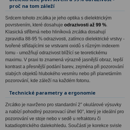
proč na tom záleží
Hledáčky
28
Srdcem tohoto zrcátka je jeho optika s dielektrickým
povrstvením, které dosahuje
odrazivosti až 99 %
.
Optické hledáčky
15
Klasická stříbrná nebo hliníková zrcátka dosahují
zpravidla 88-95 % odrazivosti, zatímco dielektrické vrstvy -
Red Dot hledáčky
6
tvořené střídajícími se vrstvami oxidů s různým indexem
Sluneční hledáčky
3
lomu - umožňují odrazivost blížící se teoretickému
maximu. V praxi to znamená výrazně jasnější obraz, lepší
Úchyty a držáky hledáčků
4
kontrast a přesnější podání barev, zejména při pozorování
slabých objektů hlubokého vesmíru nebo při planetárním
Příslušenství
54
pozorování, kde záleží na každém fotonu.
Redukce 1,25" a 2"
17
Technické parametry a ergonomie
Svítilny
5
Zrcátko je navrženo pro standardní 2″ okulárové výsuvky
a nabízí pohodlný pozorovací úhel 90°, který je ideální pro
Čištění
28
pozorování ve stoje nebo v sedě u refraktoru či
katadioptrického dalekohledu. Součástí je korekce svisle
Binohlavy
3