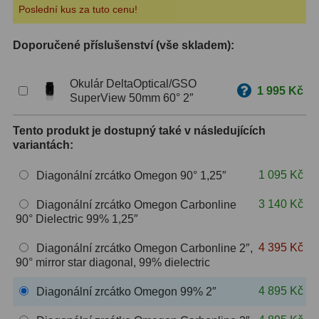
Poslední kus za tuto cenu!
ZOOM
12
Doporučené příslušenství (vše skladem):
ED a Flat Field
12
Okulár DeltaOptical/GSO
Měřící, s mřížkou
6
1 995 Kč
SuperView 50mm 60° 2″
Ostatní
30
Tento produkt je dostupný také v následujících
variantách:
Doplňky
1
1 095 Kč
Diagonální zrcátko Omegon 90° 1,25″
Filtry
183
3 140 Kč
Diagonální zrcátko Omegon Carbonline
Měsíční a Polarizační
23
90° Dielectric 99% 1,25″
Sluneční
44
4 395 Kč
Diagonální zrcátko Omegon Carbonline 2″,
90° mirror star diagonal, 99% dielectric
CLS a UHC
18
4 895 Kč
Diagonální zrcátko Omegon 99% 2″
Širokopásmové
13