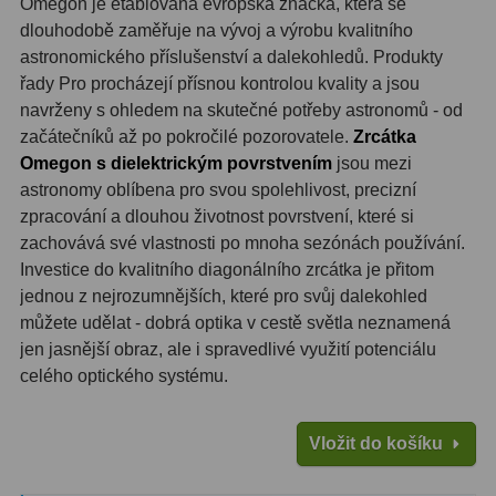
Omegon je etablovaná evropská značka, která se
Filtry Clip
5
dlouhodobě zaměřuje na vývoj a výrobu kvalitního
astronomického příslušenství a dalekohledů. Produkty
Filtry CCD Hα, OIII
7
řady Pro procházejí přísnou kontrolou kvality a jsou
navrženy s ohledem na skutečné potřeby astronomů - od
Filtrová kola a rámy
16
začátečníků až po pokročilé pozorovatele.
Zrcátka
Rovnače a reduktory
13
Omegon s dielektrickým povrstvením
jsou mezi
astronomy oblíbena pro svou spolehlivost, precizní
Pointace
7
zpracování a dlouhou životnost povrstvení, které si
zachovává své vlastnosti po mnoha sezónách používání.
Zaostřovací masky
27
Investice do kvalitního diagonálního zrcátka je přitom
jednou z nejrozumnějších, které pro svůj dalekohled
ADC, Tilting
14
můžete udělat - dobrá optika v cestě světla neznamená
Rotátory
34
jen jasnější obraz, ale i spravedlivé využití potenciálu
celého optického systému.
Komponenty
78
Vložit do košíku
Helical výtahy
11
Okulárové výtahy
44