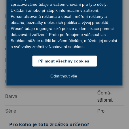
Typ
Ostatní
22
zpracováváme údaje o vašem chování pro tyto účely:
zrcátko
Ukládání a/nebo přístup k informacím v zařízení,
Seřízení
22
Připojení k dalekohledu
2″
Personalizovaná reklama a obsah, měření reklamy a
obsahu, poznatky o okruzích publika a vývoj produktů,
Pozorovací úhel
90°
Přesné údaje o geografické poloze a identifikace pomocí
Laserové kolimátory
6
dotazování zařízení. Proto potřebujeme váš souhlas.
Povrstvení optiky
Dielektrické
Souhlas můžete udělit ke všem účelům, můžete jej odvolat
Optické kolimátory
11
a své volby změnit v Nastavení souhlasu.
Odrazivost povrchu
99 %
Umělé hvězdy
5
Korekce svislého převrácení obrazu
Ano
Přijmout všechny cookies
Zrcátka a hranoly
61
Korekce horizontálního převrácení obrazu
Ne
Odmítnout vše
Diagonální zrcátka
36
Upínací objímka
Ano
Diagonální hranoly
7
Černá-
Barva
stříbrná
Amici hranoly 45°
11
Série
Pro
Amici hranoly 90°
7
Pro koho je toto zrcátko určeno?