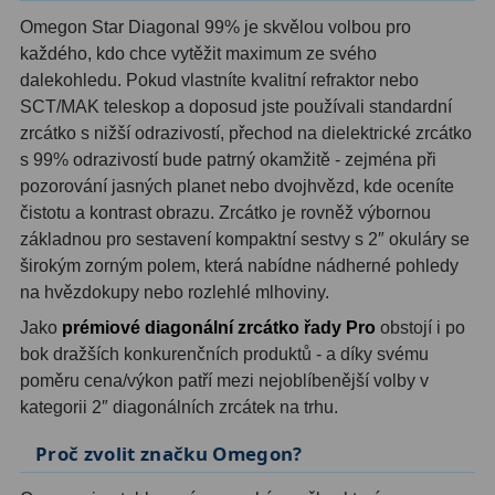
AstroFoto
306
Omegon Star Diagonal 99% je skvělou volbou pro
Planetární kamery
19
každého, kdo chce vytěžit maximum ze svého
dalekohledu. Pokud vlastníte kvalitní refraktor nebo
Deep-Sky kamery
28
SCT/MAK teleskop a doposud jste používali standardní
zrcátko s nižší odrazivostí, přechod na dielektrické zrcátko
Guiding kamery
14
s 99% odrazivostí bude patrný okamžitě - zejména při
pozorování jasných planet nebo dvojhvězd, kde oceníte
T-kroužky
16
čistotu a kontrast obrazu. Zrcátko je rovněž výbornou
Adaptéry projekční
11
základnou pro sestavení kompaktní sestvy s 2″ okuláry se
širokým zorným polem, která nabídne nádherné pohledy
Adaptéry T2
39
na hvězdokupy nebo rozlehlé mlhoviny.
Jako
prémiové diagonální zrcátko řady Pro
obstojí i po
Adaptéry M48
33
bok dražších konkurenčních produktů - a díky svému
Filtry L-RGB
7
poměru cena/výkon patří mezi nejoblíbenější volby v
kategorii 2″ diagonálních zrcátek na trhu.
Filtry IR-Pass
6
Proč zvolit značku Omegon?
Filtry IR-Block
10