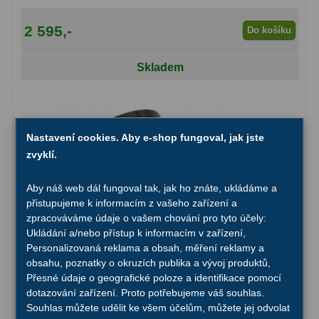
Ostatní
22
2 595,-
Do košíku
Seřízení
22
Skladem
Laserové kolimátory
6
Optické kolimátory
11
Umělé hvězdy
5
Nastavení cookies. Aby e-shop fungoval, jak jste
zvyklí.
Zrcátka a hranoly
61
Aby náš web dál fungoval tak, jak ho znáte, ukládáme a
Diagonální zrcátka
36
přistupujeme k informacím z vašeho zařízení a
zpracováváme údaje o vašem chování pro tyto účely:
Diagonální hranoly
7
Ukládání a/nebo přístup k informacím v zařízení,
Personalizovaná reklama a obsah, měření reklamy a
Amici hranoly 45°
11
obsahu, poznatky o okruzích publika a vývoj produktů,
Přesné údaje o geografické poloze a identifikace pomocí
Amici hranoly 90°
7
dotazování zařízení. Proto potřebujeme váš souhlas.
Souhlas můžete udělit ke všem účelům, můžete jej odvolat