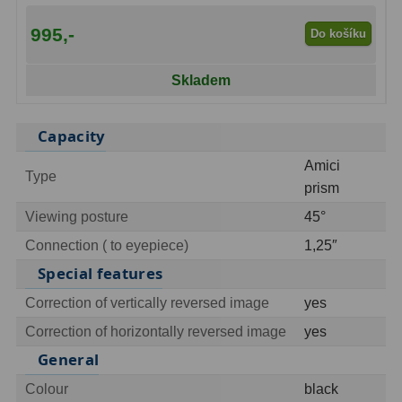
Binokulární dalekohledy
285
995,-
Do košíku
Astronomické
44
Skladem
Lovecké a turistické
114
Capacity
Univerzální
38
Amici
Type
Kapesní
14
prism
Viewing posture
45°
Dětské
7
Connection ( to eyepiece)
1,25″
Námořní
12
Special features
Sportovní
54
Correction of vertically reversed image
yes
Correction of horizontally reversed image
yes
Divadelní
2
General
Dálkoměry a Noční vidění
17
Colour
black