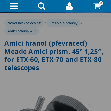
0
Přihlášení
Akce!
›
›
NoveDalekohledy.cz
Zrcátka a hranoly
Affiliate
Hvězdářské dalekohledy
Amici hranoly 45°
222
Amici hranol (převracecí)
Průvodce
Pro začátečníky
67
Meade Amici prism, 45° 1,25″,
Pro děti
30
Doručení
for ETX-60, ETX-70 and ETX-80
A
Čočkové
60
telescopes
Platba
Zrcadlové
65
Vše
O
Katadioptrické
7
Nákupu
ED / Apochromáty
33
Vrácení
Ritchey-Chrétien
13
Do