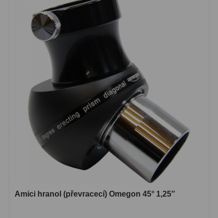
Ostatní
1
Montáže
93
Azimutální AZ
5
Paralaktické EQ
19
Fotografické montáže
5
Stativy a pilíře
3
Objímky
10
Motory a pohony
13
Upínací prvky
13
Amici hranol (převracecí) Omegon 45° 1,25″
Závaží
3