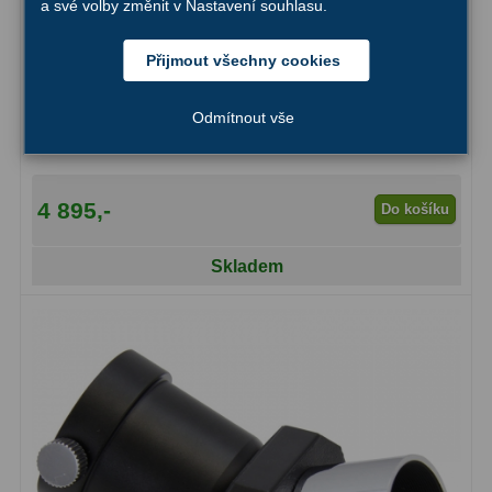
AstroFoto
306
a své volby změnit v Nastavení souhlasu.
Planetární kamery
19
Přijmout všechny cookies
Deep-Sky kamery
28
Amici hranol (převracecí) Omegon 2″ 45°
Odmítnout vše
Guiding kamery
14
T-kroužky
16
4 895,-
Do košíku
Adaptéry projekční
11
Skladem
Adaptéry T2
39
Adaptéry M48
33
Filtry L-RGB
7
Filtry IR-Pass
6
Filtry IR-Block
10