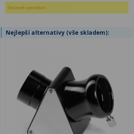
Dočasně vyprodáno
ZOOM
12
ED a Flat Field
12
Nejlepší alternativy (vše skladem):
Měřící, s mřížkou
6
Ostatní
30
Doplňky
1
Filtry
182
Měsíční a Polarizační
23
Sluneční
43
CLS a UHC
18
Širokopásmové
13