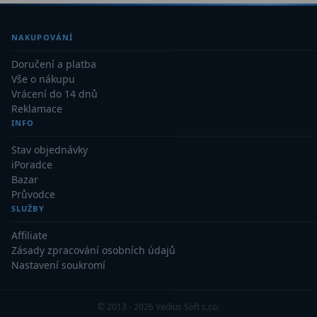
Primární zrcadla
9
NAKUPOVÁNÍ
Sekundární zrcadla
6
Doručení a platba
Vše o nákupu
Adaptéry k okulárovým
Vrácení do 14 dnů
výtahům
8
Reklamace
INFO
Pozorovací dalekohledy
50
Stav objednávky
iPoradce
Kompaktní
3
Bazar
Průvodce
Turistické
9
SLUŽBY
Pro pozorování přírody a
Affiliate
ornitologie
17
Zásady zpracování osobních údajů
Nastavení soukromí
Monokuláry
20
© 2013 - 2026 Vedius Soft s.r.o.
Dárkové
1