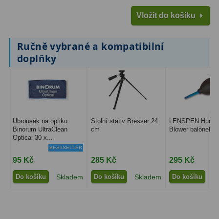
Filtry Clip
5
Vložit do košíku
Filtry CCD Hα, OIII
7
Ručně vybrané a kompatibilní
Filtrová kola a rámy
16
doplňky
Rovnače a reduktory
13
Pointace
7
Zaostřovací masky
27
Ubrousek na optiku
Stolní stativ Bresser 24
LENSPEN Hurric
Binorum UltraClean
cm
Blower balónek
ADC, Tilting
14
Optical 30 x...
BESTSELLER
Rotátory
34
95 Kč
285 Kč
295 Kč
Komponenty
78
Do košíku
Skladem
Do košíku
Skladem
Do košíku
S
Helical výtahy
11
Okulárové výtahy
44