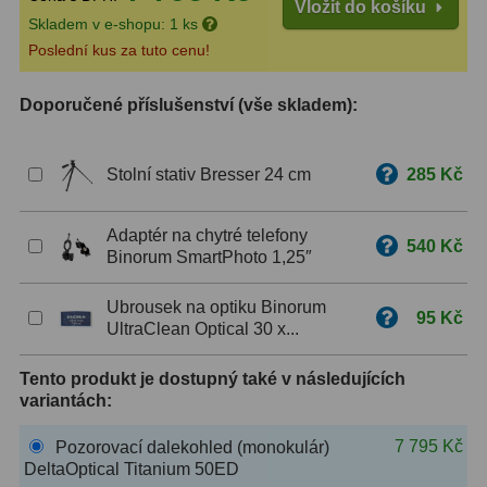
Vložit do košíku
Skladem v e-shopu: 1 ks
ZOOM
12
Poslední kus za tuto cenu!
ED a Flat Field
12
Doporučené příslušenství (vše skladem):
Měřící, s mřížkou
6
Stolní stativ Bresser 24 cm
285 Kč
Ostatní
30
Doplňky
1
Adaptér na chytré telefony
540 Kč
Binorum SmartPhoto 1,25″
Filtry
181
Ubrousek na optiku Binorum
95 Kč
Měsíční a Polarizační
23
UltraClean Optical 30 x...
Sluneční
42
Tento produkt je dostupný také v následujících
variantách:
CLS a UHC
18
7 795 Kč
Pozorovací dalekohled (monokulár)
Širokopásmové
13
DeltaOptical Titanium 50ED