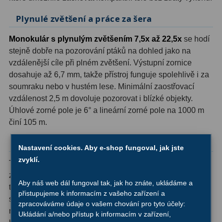
Plynulé zvětšení a práce za šera
Hledáčky
28
Monokulár s plynulým zvětšením 7,5x až 22,5x
se hodí
Optické hledáčky
15
stejně dobře na pozorování ptáků na dohled jako na
vzdálenější cíle při plném zvětšení. Výstupní zornice
Red Dot hledáčky
6
dosahuje až 6,7 mm, takže přístroj funguje spolehlivě i za
soumraku nebo v hustém lese. Minimální zaostřovací
Sluneční hledáčky
3
vzdálenost 2,5 m dovoluje pozorovat i blízké objekty.
Úchyty a držáky hledáčků
4
Úhlové zorné pole je 6° a lineární zorné pole na 1000 m
činí 105 m.
Příslušenství
54
Odolnost a použití v terénu
Nastavení cookies. Aby e-shop fungoval, jak jste
Redukce 1,25" a 2"
17
zvyklí.
Tělo je plně vodotěsné a plněné suchým dusíkem, který
Svítilny
5
zabraňuje orosení optiky zevnitř i při prudkých změnách
Aby náš web dál fungoval tak, jak ho znáte, ukládáme a
teploty. Závit pro stativ 1/4″ umožňuje připevnění ke
přistupujeme k informacím z vašeho zařízení a
Čištění
28
standardnímu fotostativu - praktické při delším pozorování
zpracováváme údaje o vašem chování pro tyto účely:
nebo fotografování přírody. Součástí dodávky je přepravní
Ukládání a/nebo přístup k informacím v zařízení,
Binohlavy
3