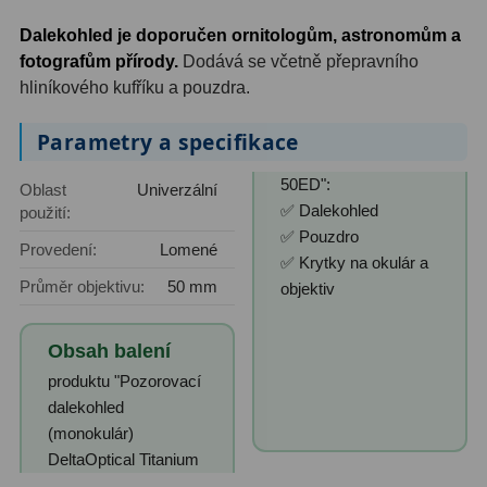
AstroFoto
306
Dalekohled je doporučen ornitologům, astronomům a
Planetární kamery
19
fotografům přírody.
Dodává se včetně přepravního
hliníkového kufříku a pouzdra.
Deep-Sky kamery
28
Parametry a specifikace
Guiding kamery
14
50ED":
T-kroužky
16
Oblast
Univerzální
✅ Dalekohled
použití:
Adaptéry projekční
11
✅ Pouzdro
Provedení:
Lomené
✅ Krytky na okulár a
Adaptéry T2
39
Průměr objektivu:
50 mm
objektiv
Adaptéry M48
33
Obsah balení
Filtry L-RGB
7
produktu "Pozorovací
dalekohled
Filtry IR-Pass
6
(monokulár)
DeltaOptical Titanium
Filtry IR-Block
10