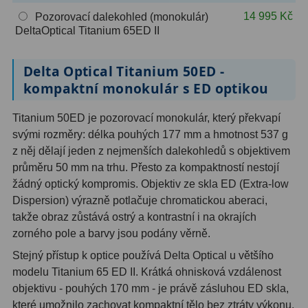
OIII
9
14 995 Kč
Pozorovací dalekohled (monokulár)
DeltaOptical Titanium 65ED II
Hβ
6
Delta Optical Titanium 50ED -
SII
2
kompaktní monokulár s ED optikou
Planetární
2
Titanium 50ED je pozorovací monokulár, který překvapí
Barevné
66
svými rozměry: délka pouhých 177 mm a hmotnost 537 g
z něj dělají jeden z nejmenších dalekohledů s objektivem
Barlow čočky
65
průměru 50 mm na trhu. Přesto za kompaktností nestojí
žádný optický kompromis. Objektiv ze skla ED (Extra-low
Barlow 2x
38
Dispersion) výrazně potlačuje chromatickou aberaci,
takže obraz zůstává ostrý a kontrastní i na okrajích
Barlow 3x
12
zorného pole a barvy jsou podány věrně.
Barlow 4x
3
Stejný přístup k optice používá Delta Optical u většího
modelu Titanium 65 ED II. Krátká ohnisková vzdálenost
Barlow 5x
8
objektivu - pouhých 170 mm - je právě zásluhou ED skla,
které umožnilo zachovat kompaktní tělo bez ztráty výkonu.
Převracecí
4