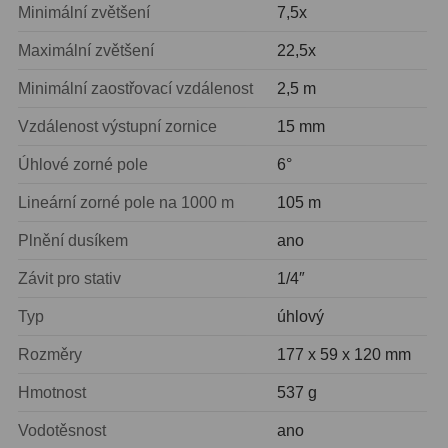
Ostatní
22
Minimální zvětšení
7,5x
Maximální zvětšení
22,5x
Seřízení
22
Minimální zaostřovací vzdálenost
2,5 m
Laserové kolimátory
6
Vzdálenost výstupní zornice
15 mm
Optické kolimátory
11
Úhlové zorné pole
6°
Umělé hvězdy
5
Lineární zorné pole na 1000 m
105 m
Zrcátka a hranoly
61
Plnění dusíkem
ano
Diagonální zrcátka
36
Závit pro stativ
1/4″
Typ
úhlový
Diagonální hranoly
7
Rozměry
177 x 59 x 120 mm
Amici hranoly 45°
11
Hmotnost
537 g
Amici hranoly 90°
7
Vodotěsnost
ano