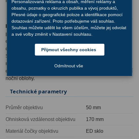
hliníkový kufřík a pouzdro.
Personalizovaná reklama a obsah, měření reklamy a
obsahu, poznatky o okruzích publika a vývoj produktů,
Ostatní
1
Kompatibilita s astronomickými okulárů
Přesné údaje o geografické poloze a identifikace pomocí
dotazování zařízení. Proto potřebujeme váš souhlas.
Montáže
93
Pozorovací dalekohled Delta Optical Titanium 50ED
Souhlas můžete udělit ke všem účelům, můžete jej odvolat
podporuje výměnu okuláru za standardní astronomický
a své volby změnit v Nastavení souhlasu.
Azimutální AZ
5
okular ve formátu 1,25″. Stačí otočit zajišťovací kroužek
doleva, vyjmout dodaný okular a vsadit astronomický.
Přijmout všechny cookies
Paralaktické EQ
19
Specializované okulárů s pevnou ohniskovou vzdáleností
nabídnou širší zorné pole a ještě ostřejší obraz až k
Fotografické montáže
5
Odmítnout vše
okrajům - využitelné například pro jednoduché pozorování
Stativy a pilíře
3
noční oblohy.
Objímky
10
Technické parametry
Motory a pohony
13
Průměr objektivu
50 mm
Upínací prvky
13
Ohnisková vzdálenost objektivu
170 mm
Závaží
3
Materiál čočky objektivu
ED sklo