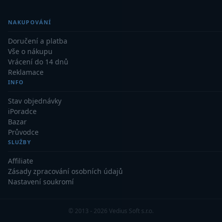
Primární zrcadla
9
NAKUPOVÁNÍ
Doručení a platba
Sekundární zrcadla
6
Vše o nákupu
Vrácení do 14 dnů
Adaptéry k okulárovým
Reklamace
výtahům
8
INFO
Pozorovací dalekohledy
50
Stav objednávky
iPoradce
Kompaktní
3
Bazar
Průvodce
Turistické
9
SLUŽBY
Affiliate
Pro pozorování přírody a
Zásady zpracování osobních údajů
ornitologie
17
Nastavení soukromí
Monokuláry
20
© 2013 - 2026 Vedius Soft s.r.o.
Dárkové
1