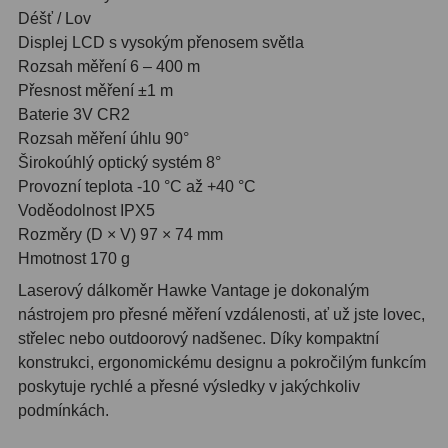
AstroFoto
306
Déšť / Lov
Displej LCD s vysokým přenosem světla
Planetární kamery
19
Rozsah měření 6 – 400 m
Deep-Sky kamery
28
Přesnost měření ±1 m
Baterie 3V CR2
Guiding kamery
14
Rozsah měření úhlu 90°
Širokoúhlý optický systém 8°
T-kroužky
16
Provozní teplota -10 °C až +40 °C
Voděodolnost IPX5
Adaptéry projekční
11
Rozměry (D × V) 97 × 74 mm
Adaptéry T2
39
Hmotnost 170 g
Laserový dálkoměr Hawke Vantage je dokonalým
Adaptéry M48
33
nástrojem pro přesné měření vzdálenosti, ať už jste lovec,
střelec nebo outdoorový nadšenec. Díky kompaktní
Filtry L-RGB
7
konstrukci, ergonomickému designu a pokročilým funkcím
Filtry IR-Pass
6
poskytuje rychlé a přesné výsledky v jakýchkoliv
podmínkách.
Filtry IR-Block
10