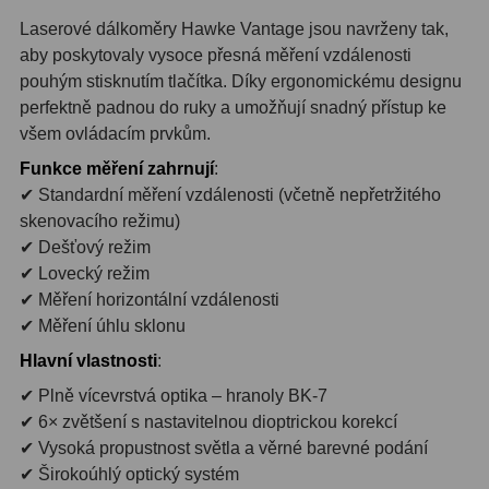
OIII
9
Laserové dálkoměry Hawke Vantage jsou navrženy tak,
aby poskytovaly vysoce přesná měření vzdálenosti
Hβ
6
pouhým stisknutím tlačítka. Díky ergonomickému designu
perfektně padnou do ruky a umožňují snadný přístup ke
SII
2
všem ovládacím prvkům.
Planetární
2
Funkce měření zahrnují
:
✔ Standardní měření vzdálenosti (včetně nepřetržitého
Barevné
66
skenovacího režimu)
✔ Dešťový režim
Barlow čočky
65
✔ Lovecký režim
✔ Měření horizontální vzdálenosti
Barlow 2x
38
✔ Měření úhlu sklonu
Barlow 3x
12
Hlavní vlastnosti
:
✔ Plně vícevrstvá optika – hranoly BK-7
Barlow 4x
3
✔ 6× zvětšení s nastavitelnou dioptrickou korekcí
Barlow 5x
8
✔ Vysoká propustnost světla a věrné barevné podání
✔ Širokoúhlý optický systém
Převracecí
4