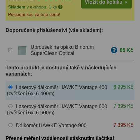
Vložit do košíku
Skladem v e-shopu: 1 ks
ZOOM
12
Poslední kus za tuto cenu!
ED a Flat Field
12
Doporučené příslušenství (vše skladem):
Měřící, s mřížkou
6
Ubrousek na optiku Binorum
85 Kč
Ostatní
30
SuperClean Optical
Doplňky
1
Tento produkt je dostupný také v následujících
variantách:
Filtry
182
6 995 Kč
Laserový dálkoměr HAWKE Vantage 400
(zvětšení 6x, 6-400m)
Měsíční a Polarizační
23
7 395 Kč
Laserový dálkoměr HAWKE Vantage 600
Sluneční
43
(zvětšení 6x, 6-600m)
CLS a UHC
18
7 895 Kč
Dálkoměr HAWKE Vantage 900
Širokopásmové
13
Přesné měření vzdálenosti stisknutím tlačítka!