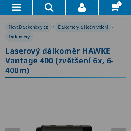
0
Přihlášení
Akce!
›
›
NoveDalekohledy.cz
Dálkoměry a Noční vidění
Affiliate
Hvězdářské dalekohledy
Dálkoměry
222
Laserový dálkoměr HAWKE
Průvodce
Pro začátečníky
67
Vantage 400 (zvětšení 6x, 6-
Pro děti
30
Doručení
400m)
A
Čočkové
60
Platba
Zrcadlové
65
Vše
O
Katadioptrické
7
Nákupu
ED / Apochromáty
33
Vrácení
Ritchey-Chrétien
13
Do