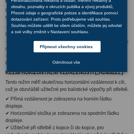
Personalizovaná reklama a obsah, měření reklamy a
LOVECKÝ REŽIM
obsahu, poznatky o okruzích publika a vývoj produktů,
Ostatní
1
Lovecký režim potlačuje rušení způsobené vysokou
Přesné údaje o geografické poloze a identifikace pomocí
trávou nebo keři mezi vámi a cílem.
dotazování zařízení. Proto potřebujeme váš souhlas.
Montáže
93
Souhlas můžete udělit ke všem účelům, můžete jej odvolat
✔ Ideální pro měření vzdálenosti k zvěři pohybující se v
a své volby změnit v Nastavení souhlasu.
husté vegetaci.
Azimutální AZ
5
✔ Horizontální vzdálenost je zobrazena na spodním řádku
Přijmout všechny cookies
displeje.
Paralaktické EQ
19
✔ Aktivace je indikována ikonou režimu obklopenou
Fotografické montáže
5
Odmítnout vše
kroužkem.
REŽIM HORIZONTÁLNÍ VZDÁLENOSTI („HD&8221;)
Stativy a pilíře
3
Tento režim měří skutečnou horizontální vzdálenost k cíli,
Objímky
10
což je obzvláště užitečné pro balistické výpočty při střelbě.
✔ Přímá vzdálenost je zobrazena na horním řádku
Motory a pohony
13
displeje.
Upínací prvky
13
✔ Horizontální složka je zobrazena na spodním řádku
displeje.
Závaží
3
✔ Užitečné při střelbě z kopce či do kopce, pro