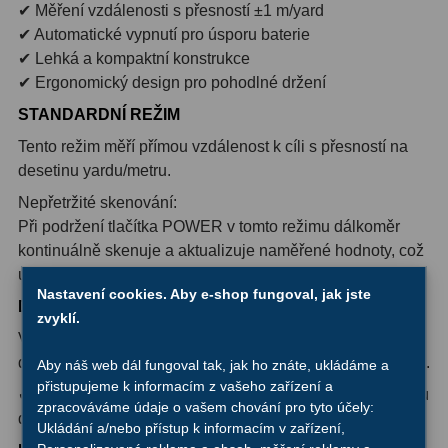
✔ Měření vzdálenosti s přesností ±1 m/yard
✔ Automatické vypnutí pro úsporu baterie
Hledáčky
28
✔ Lehká a kompaktní konstrukce
✔ Ergonomický design pro pohodlné držení
Optické hledáčky
15
STANDARDNÍ REŽIM
Red Dot hledáčky
6
Tento režim měří přímou vzdálenost k cíli s přesností na
desetinu yardu/metru.
Sluneční hledáčky
3
Nepřetržité skenování:
Úchyty a držáky hledáčků
4
Při podržení tlačítka POWER v tomto režimu dálkoměr
kontinuálně skenuje a aktualizuje naměřené hodnoty, což
Příslušenství
54
umožňuje plynulé sledování měnící se vzdálenosti.
Nastavení cookies. Aby e-shop fungoval, jak jste
DEŠŤOVÝ REŽIM
Redukce 1,25" a 2"
17
zvyklí.
V tomto režimu dálkoměr ignoruje rušení způsobené
Svítilny
5
deštěm a poskytuje přesné měření přímé vzdálenosti k cíli.
Aby náš web dál fungoval tak, jak ho znáte, ukládáme a
přistupujeme k informacím z vašeho zařízení a
Čištění
28
✔ Horizontální vzdálenost je zobrazena na spodním řádku
zpracováváme údaje o vašem chování pro tyto účely:
displeje.
Ukládání a/nebo přístup k informacím v zařízení,
Binohlavy
3