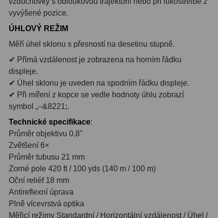
vzduchovky s obloukovou trajektorií nebo při lukostřelbě z
Ostatní
22
vyvýšené pozice.
Seřízení
22
ÚHLOVÝ REŽIM
Měří úhel sklonu s přesností na desetinu stupně.
Laserové kolimátory
6
✔ Přímá vzdálenost je zobrazena na horním řádku
Optické kolimátory
11
displeje.
✔ Úhel sklonu je uveden na spodním řádku displeje.
Umělé hvězdy
5
✔ Při míření z kopce se vedle hodnoty úhlu zobrazí
symbol „–&8221;.
Zrcátka a hranoly
61
Technické specifikace
:
Průměr objektivu 0,8"
Diagonální zrcátka
36
Zvětšení 6×
Diagonální hranoly
7
Průměr tubusu 21 mm
Zorné pole 420 ft / 100 yds (140 m / 100 m)
Amici hranoly 45°
11
Oční reliéf 18 mm
Antireflexní úprava
Amici hranoly 90°
7
Plně vícevrstvá optika
Měřicí režimy Standardní / Horizontální vzdálenost / Úhel /