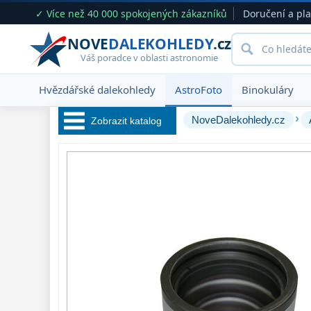
✓ Více než 40 000 spokojených zákazníků
Doručení a pl
NOVE
DALEKOHLEDY
.cz
Váš poradce v oblasti astronomie
Hvězdářské dalekohledy
AstroFoto
Binokuláry
›
NoveDalekohledy.cz
Zobrazit katalog
Hvězdářské 
dalekohledy 
222
Okuláry 
390
Filtry 
181
Barlow čočky 
65
Hledáčky 
28
Příslušenství 
54
Montáže 
93