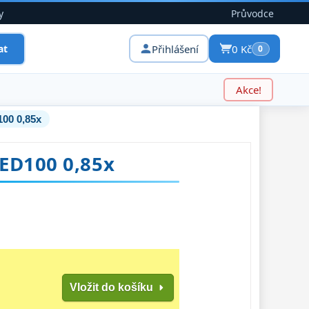
y
Průvodce
Přihlášení
0 Kč
at
0
Akce!
00 0,85x
ED100 0,85x
Vložit do košíku