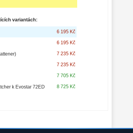
ících variantách:
6 195 Kč
6 195 Kč
7 235 Kč
attener)
7 235 Kč
7 705 Kč
8 725 Kč
tcher k Evostar 72ED