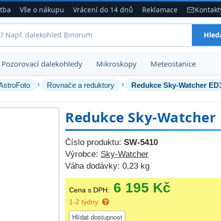
atba
Vše o nákupu
Vrácení do 14 dnů
Reklamace
Kontakt
Hled
Pozorovací dalekohledy
Mikroskopy
Meteostanice
›
›
AstroFoto
Rovnače a reduktory
Redukce Sky-Watcher ED1
Redukce Sky-Watcher 
Číslo produktu:
SW-5410
Výrobce:
Sky-Watcher
Váha dodávky:
0,23 kg
6 195 Kč
Cena s DPH:
1-2 týdny
Hlídat dostupnost