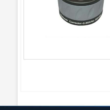
Seřízení 
22
Zrcátka a hranoly 
61
AstroFoto 
306
Planetární kamery
19
Deep-Sky kamery
28
Guiding kamery
14
T-kroužky
16
Adaptéry projekční
11
Adaptéry T2
39
Adaptéry M48
33
Filtry L-RGB
7
Filtry IR-Pass
6
Filtry IR-Block
10
Filtry Clip
5
Filtry CCD Hα, OIII
7
Filtrová kola a