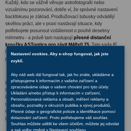
Každý, kdo se vážně věnuje astrofotografii nebo
OIII
9
vizuálnímu pozorování, dobře ví, že správné nastavení
backfokusu je základ. Prodlužovací tubusky odvádějí
Hβ
6
skvělou práci, ale v praxi nastávají situace, kdy
SII
2
potřebujete posunout vzdálenost o pouhé desetiny
milimetru - a právě tam nastupují
přesné distanční
Planetární
2
kroužky ASToptics pro závit M48x0.75
. Tato sada tří
hliníkových podložek vám dává do ruky flexibilní nástroj
Nastavení cookies. Aby e-shop fungoval, jak jste
Barevné
66
pro jemné doladění optického vlaku bez kompromisů.
zvyklí.
Barlow čočky
65
Co dostanete v sadě
Aby náš web dál fungoval tak, jak ho znáte, ukládáme a
přistupujeme k informacím z vašeho zařízení a
Barlow 2x
38
Balení obsahuje celkem 3 kusy hliníkových distančních
zpracováváme údaje o vašem chování pro tyto účely:
kroužků se závitem M48x0.75 (standardní 2″ filtrový závit),
Ukládání a/nebo přístup k informacím v zařízení,
Barlow 3x
12
každý o jiné tloušťce. Díky kombinaci všech tří kroužků
Personalizovaná reklama a obsah, měření reklamy a
můžete dosáhnout celé řady hodnot od 0,5 mm až po 2,3
obsahu, poznatky o okruzích publika a vývoj produktů,
Barlow 4x
3
mm po velmi malých krocích - a to pouhým skládáním
Přesné údaje o geografické poloze a identifikace pomocí
dotazování zařízení. Proto potřebujeme váš souhlas.
podložek za sebou.
Barlow 5x
8
Souhlas můžete udělit ke všem účelům, můžete jej odvolat
a své volby změnit v Nastavení souhlasu.
Převracecí
4