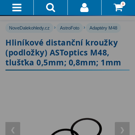
0
Přihlášení
Akce!
›
›
NoveDalekohledy.cz
AstroFoto
Adaptéry M48
Affiliate
Hvězdářské dalekohledy
222
Hliníkové distanční kroužky
(podložky) ASToptics M48,
Průvodce
Pro začátečníky
67
tlušťka 0,5mm; 0,8mm; 1mm
Pro děti
30
Doručení
A
Čočkové
60
Platba
Zrcadlové
65
Vše
O
Katadioptrické
7
Nákupu
ED / Apochromáty
33
Vrácení
Ritchey-Chrétien
13
❮
❯
Do