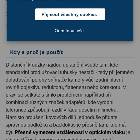
Tloušťka
Závit
Materiál
0,5 mm
M48x0.75
hliník
Hledáčky
28
Přijmout všechny cookies
0,8 mm
M48x0.75
hliník
Optické hledáčky
15
Odmítnout vše
1,0 mm
M48x0.75
hliník
Red Dot hledáčky
6
Kdy a proč je použít
Sluneční hledáčky
3
Distanční kroužky najdou uplatnění všude tam, kde
Úchyty a držáky hledáčků
4
standardní prodlužovací tubusky nestačí - tedy při jemném
dolaďování polohy snímače kamery vůči zadní hlavní
Příslušenství
54
rovině objektivu reduktoru, flatteneru nebo korektoru. V
praxi se setkáte s tímto problémem například při
Redukce 1,25" a 2"
17
kombinaci různých značek adaptérů, kde výrobní
tolerance způsobují rozdíl v řádu desetin milimetru.
Svítilny
5
Namísto broušení kovových dílů jednoduše přidáte
Čištění
28
správnou podložku a backfokus je přesně tam, kde má
být.
Přesné vymezení vzdálenosti v optickém vlaku
je
Binohlavy
3
přitom klíčové zejména pro astrofotografii - i malá