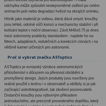
odchylka může způsobit nestejnoměrné ostření po celém
Ostatní
1
snímacím poli nebo degradaci hvězd na okrajích snímku.
Montáže
93
Hliník jako materiál je volbou, která dává smysl: kroužky
jsou lehké, odolné vůči korozi a mechanicky stabilní i při
Azimutální AZ
5
kolísání teplot v noční observaci. Závit M48x0.75 je dnes
mezi astronomy prakticky standardem - najdete ho na
Paralaktické EQ
19
filtrech, adaptérech, redukčních a korekcích clonách i na
většině kamer určených pro astronomii.
Fotografické montáže
5
Proč si vybrat značku ASToptics
Stativy a pilíře
3
ASToptics je evropský výrobce astronomických
Objímky
10
příslušenství s důrazem na přesnost obrábění a
promyšlený design. Jejich produkty jsou navrženy pro
Motory a pohony
13
reálné použití v terénu i v observatoři a oblíbily si je jak
Upínací prvky
13
začínající astrofotografové, tak zkušení pozorovatelé.
Distanční kroužky jsou výborným příkladem
Závaží
3
jednoduchého, ale precizně provedeného doplňku, který