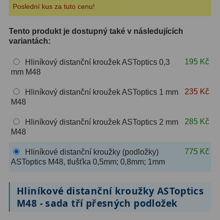
Poslední kus za tuto cenu!
ZOOM
12
Tento produkt je dostupný také v následujících
ED a Flat Field
12
variantách:
Měřící, s mřížkou
6
195 Kč
Hliníkový distanční kroužek ASToptics 0,3
mm M48
Ostatní
30
235 Kč
Hliníkový distanční kroužek ASToptics 1 mm
M48
Doplňky
1
285 Kč
Hliníkový distanční kroužek ASToptics 2 mm
Filtry
182
M48
Měsíční a Polarizační
23
775 Kč
Hliníkové distanční kroužky (podložky)
ASToptics M48, tlušťka 0,5mm; 0,8mm; 1mm
Sluneční
43
Hliníkové distanční kroužky ASToptics
CLS a UHC
18
M48 - sada tří přesných podložek
Širokopásmové
13