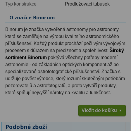
Typ konstrukce
Prodlužovací tubusek
Ostatní
1
O značce Binorum
Montáže
93
Binorum je značka vytvořená astronomy pro astronomy,
Azimutální AZ
5
která se zaměřuje na výrobu kvalitního astronomického
příslušenství. Každý produkt prochází pečlivým vývojovým
Paralaktické EQ
19
procesem s důrazem na preciznost a spolehlivost.
Široký
sortiment Binorum
pokrývá všechny potřeby moderní
Fotografické montáže
5
astronomie - od základních optických komponent až po
specializované astrofotografické příslušenství. Značka si
Stativy a pilíře
3
udržuje pověst výrobce, který rozumí skutečným potřebám
Objímky
10
pozorovatelů a astrofotografů, a proto vytváří produkty,
které splňují nejvyšší nároky na kvalitu a funkčnost.
Motory a pohony
13
Upínací prvky
13
Vložit do košíku
Závaží
3
Podobné zboží