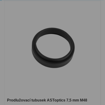
Ostatní
22
Seřízení
22
Laserové kolimátory
6
Optické kolimátory
11
Umělé hvězdy
5
Zrcátka a hranoly
61
Diagonální zrcátka
36
Diagonální hranoly
7
Amici hranoly 45°
11
Amici hranoly 90°
7
Prodlužovací tubusek ASToptics 7,5 mm M48