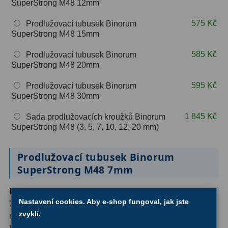
SuperStrong M48 12mm
OIII
9
575 Kč
Prodlužovací tubusek Binorum
Hβ
6
SuperStrong M48 15mm
SII
2
585 Kč
Prodlužovací tubusek Binorum
SuperStrong M48 20mm
Planetární
2
595 Kč
Prodlužovací tubusek Binorum
Barevné
66
SuperStrong M48 30mm
1 845 Kč
Sada prodlužovacích kroužků Binorum
Barlow čočky
65
SuperStrong M48 (3, 5, 7, 10, 12, 20 mm)
Barlow 2x
38
Prodlužovací tubusek Binorum
Barlow 3x
12
SuperStrong M48 7mm
Barlow 4x
3
Prodlužovací tubusek Binorum SuperStrong M48
Nastavení cookies. Aby e-shop fungoval, jak jste
7mm
je precizní optické příslušenství určené pro přesné
Barlow 5x
8
zvyklí.
nastavení backfokusu u astronomických dalekohledů.
Převracecí
4