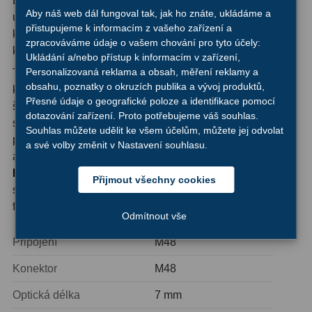
Díky své kompaktní konstrukci o délce pouhých 7 mm
Aby náš web dál fungoval tak, jak ho znáte, ukládáme a
umožňuje jemné ladění vzdálenosti mezi okulárem či
přistupujeme k informacím z vašeho zařízení a
Hledáčky
28
kamerou a ohniskovým bodem dalekohledu, což je
zpracováváme údaje o vašem chování pro tyto účely:
klíčové pro dosažení optimální kvality obrazu.
Ukládání a/nebo přístup k informacím v zařízení,
Optické hledáčky
15
Personalizovaná reklama a obsah, měření reklamy a
Tubusek je vybaven standardním závitem M48 na obou
obsahu, poznatky o okruzích publika a vývoj produktů,
koncích, což zaručuje univerzální kompatibilitu s širokou
Red Dot hledáčky
6
Přesné údaje o geografické poloze a identifikace pomocí
škálou astronomického vybavení. Robustní konstrukce ze
dotazování zařízení. Proto potřebujeme váš souhlas.
Sluneční hledáčky
3
série SuperStrong garantuje dlouhodobou spolehlivost a
Souhlas můžete udělit ke všem účelům, můžete jej odvolat
přesnost, což oceníte zejména při náročných
a své volby změnit v Nastavení souhlasu.
Úchyty a držáky hledáčků
4
astrofotografických projektech.
Přesné nastavení
backfokusu
je nezbytné pro optimální výkon optických
Přijmout všechny cookies
Příslušenství
54
systémů a tento tubusek vám poskytne potřebnou
flexibilitu.
Redukce 1,25" a 2"
17
Odmítnout vše
Připojení
M48
Svítilny
5
Konektor
M48
Čištění
28
Optická délka
7 mm
Binohlavy
3