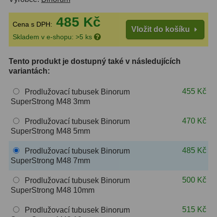
485 Kč
ZOOM
12
Cena s DPH:
Vložit do košíku
Skladem v e-shopu: >5 ks
ED a Flat Field
12
Měřící, s mřížkou
6
Tento produkt je dostupný také v následujících
variantách:
Ostatní
30
455 Kč
Prodlužovací tubusek Binorum
Doplňky
1
SuperStrong M48 3mm
470 Kč
Prodlužovací tubusek Binorum
Filtry
183
SuperStrong M48 5mm
Měsíční a Polarizační
23
485 Kč
Prodlužovací tubusek Binorum
SuperStrong M48 7mm
Sluneční
44
500 Kč
Prodlužovací tubusek Binorum
CLS a UHC
18
SuperStrong M48 10mm
Širokopásmové
13
515 Kč
Prodlužovací tubusek Binorum