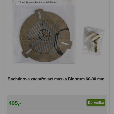
Ostatní
179
Literatura
11
Lupy
69
Dárkové poukazy
29
Kufry a tašky
64
Ostatní
6
Bazar
11
Bachtinova zaostřovací maska Binorum 60-90 mm
Dalekohledy
8
Okuláry
1
495,-
Do košíku
Ostatní
2