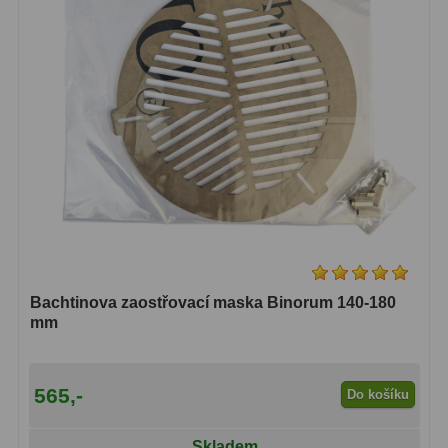
Binokulární dalekohledy
285
Astronomické
44
Lovecké a turistické
114
Univerzální
38
Kapesní
14
Dětské
7
Námořní
12
Bachtinova zaostřovací maska Binorum 140-180
mm
Sportovní
54
Divadelní
2
565,-
Do košíku
Dálkoměry a Noční vidění
17
Skladem