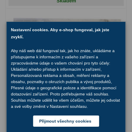
AstroFoto
306
Skladem
Planetární kamery
19
Deep-Sky kamery
28
Nastavení cookies. Aby e-shop fungoval, jak jste
zvyklí.
Guiding kamery
14
Aby náš web dál fungoval tak, jak ho znáte, ukládáme a
T-kroužky
16
přistupujeme k informacím z vašeho zařízení a
zpracováváme údaje o vašem chování pro tyto účely:
Adaptéry projekční
11
Ukládání a/nebo přístup k informacím v zařízení,
Personalizovaná reklama a obsah, měření reklamy a
Adaptéry T2
39
obsahu, poznatky o okruzích publika a vývoj produktů,
Přesné údaje o geografické poloze a identifikace pomocí
Adaptéry M48
33
dotazování zařízení. Proto potřebujeme váš souhlas.
Souhlas můžete udělit ke všem účelům, můžete jej odvolat
Filtry L-RGB
7
a své volby změnit v Nastavení souhlasu.
Filtry IR-Pass
6
Přijmout všechny cookies
Filtry IR-Block
10