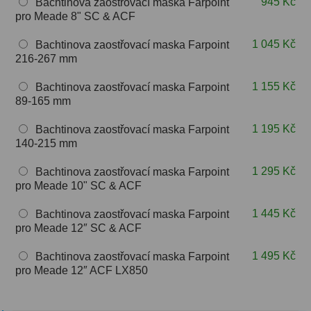
945 Kč
Bachtinova zaostřovací maska Farpoint
pro Meade 8" SC & ACF
ZOOM
12
1 045 Kč
Bachtinova zaostřovací maska Farpoint
ED a Flat Field
12
216-267 mm
Měřící, s mřížkou
6
1 155 Kč
Bachtinova zaostřovací maska Farpoint
89-165 mm
Ostatní
30
1 195 Kč
Bachtinova zaostřovací maska Farpoint
140-215 mm
Doplňky
1
1 295 Kč
Bachtinova zaostřovací maska Farpoint
Filtry
183
pro Meade 10" SC & ACF
Měsíční a Polarizační
23
1 445 Kč
Bachtinova zaostřovací maska Farpoint
pro Meade 12″ SC & ACF
Sluneční
44
1 495 Kč
Bachtinova zaostřovací maska Farpoint
CLS a UHC
18
pro Meade 12″ ACF LX850
Širokopásmové
13