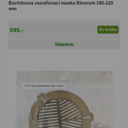
Bachtinova zaostřovací maska Binorum 180-220
mm
Hledáčky
28
Optické hledáčky
15
595,-
Do košíku
Red Dot hledáčky
6
Skladem
Sluneční hledáčky
3
Úchyty a držáky hledáčků
4
Příslušenství
54
Redukce 1,25" a 2"
17
Svítilny
5
Čištění
28
Binohlavy
3