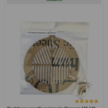
Dálkoměry
9
Noční vidění
8
Mikroskopy
76
Pro děti
5
Hobby
4
Školní a studentské
14
Laboratorní
33
Kapesní
10
Digitální
10
Příslušenství mikroskopů
16