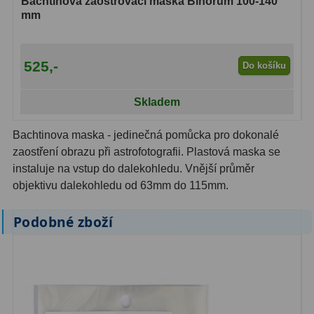
Bachtinova zaostřovací maska Binorum 100-140
Kamery
3
mm
Preparáty
2
Sklíčka
8
525,-
Do košíku
Mikroskopicke sady
3
Skladem
Meteostanice
52
Bachtinova maska - jedinečná pomůcka pro dokonalé
zaostření obrazu při astrofotografii. Plastová maska se
Domácí
21
instaluje na vstup do dalekohledu. Vnější průměr
objektivu dalekohledu od 63mm do 115mm.
Pokročilé
5
Profesionální
9
Podobné zboží
Čidla
2
Teploměry a vlhkoměry
15
Foto stativy
10