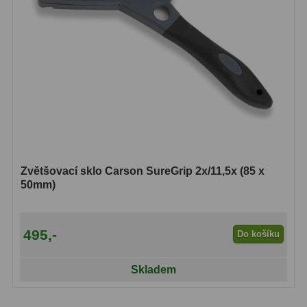
Dálkoměry
9
Noční vidění
8
Mikroskopy
76
Pro děti
5
Hobby
4
Školní a studentské
14
Zvětšovací sklo Carson SureGrip 2x/11,5x (85 x
50mm)
Laboratorní
33
Kapesní
10
495,-
Do košíku
Digitální
10
Skladem
Příslušenství mikroskopů
16