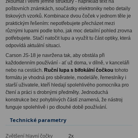
zkoumat i velmi jemné struktury - například text na
poštovních známkách, součástky elektroniky nebo detaily
Hledáčky
28
tiskových vzorků. Kombinace dvou čoček v jednom těle je
praktickým řešením: nepotřebujete přecházet mezi
Optické hledáčky
15
různými lupami podle toho, jak moc detailní pohled zrovna
potřebujete. Stačí natočit lupu a využít tu část optiky, která
Red Dot hledáčky
6
odpovídá aktuální situaci.
Sluneční hledáčky
3
Carson JS-18 je navržena tak, aby obstála při
každodenním používání - ať už doma, v dílně, v kanceláři
Úchyty a držáky hledáčků
4
nebo na cestách.
Ruční lupa s bifokální čočkou
tohoto
formátu je vhodná pro sběratele, modeláře, řemeslníky i
Příslušenství
54
starší uživatele, kteří hledají spolehlivého pomocníka pro
čtení a práci s drobnými předměty. Jednoduchá
Redukce 1,25" a 2"
17
konstrukce bez pohyblivých částí znamená, že nástroj
funguje spolehlivě i po dlouhé době používání.
Svítilny
5
Technické parametry
Čištění
28
Binohlavy
3
Zvětšení hlavní čočky
2x