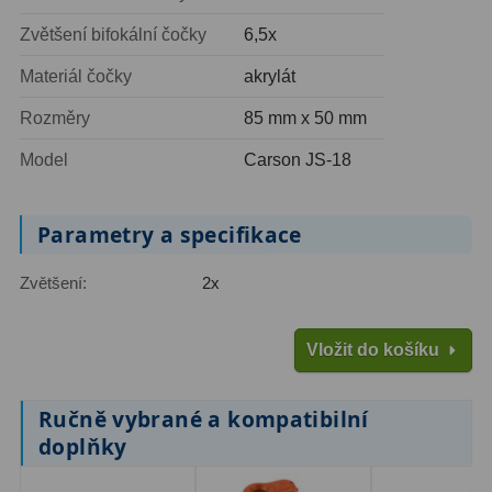
Ostatní
1
Zvětšení bifokální čočky
6,5x
Materiál čočky
akrylát
Montáže
93
Rozměry
85 mm x 50 mm
Azimutální AZ
5
Model
Carson JS-18
Paralaktické EQ
19
Fotografické montáže
5
Parametry a specifikace
Stativy a pilíře
3
Zvětšení:
2x
Objímky
10
Vložit do košíku
Motory a pohony
13
Upínací prvky
13
Ručně vybrané a kompatibilní
doplňky
Závaží
3