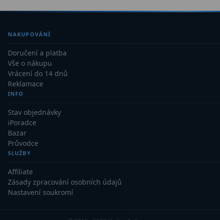
Kamery
3
Preparáty
2
NAKUPOVÁNÍ
Sklíčka
8
Doručení a platba
Vše o nákupu
Mikroskopicke sady
3
Vrácení do 14 dnů
Reklamace
Meteostanice
52
INFO
Domácí
21
Stav objednávky
iPoradce
Pokročilé
5
Bazar
Průvodce
Profesionální
9
SLUŽBY
Affiliate
Čidla
2
Zásady zpracování osobních údajů
Nastavení soukromí
Teploměry a vlhkoměry
15
Foto stativy
10