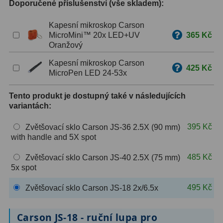
Doporučené příslušenství (vše skladem):
ZOOM
12
Kapesní mikroskop Carson
MicroMini™ 20x LED+UV
365 Kč
ED a Flat Field
12
Oranžový
Měřící, s mřížkou
6
Kapesní mikroskop Carson
425 Kč
MicroPen LED 24-53x
Ostatní
30
Tento produkt je dostupný také v následujících
Doplňky
1
variantách:
Filtry
181
395 Kč
Zvětšovací sklo Carson JS-36 2.5X (90 mm)
with handle and 5X spot
Měsíční a Polarizační
23
485 Kč
Zvětšovací sklo Carson JS-40 2.5X (75 mm)
5x spot
Sluneční
42
495 Kč
Zvětšovací sklo Carson JS-18 2x/6.5x
CLS a UHC
18
Širokopásmové
13
Carson JS-18 - ruční lupa pro