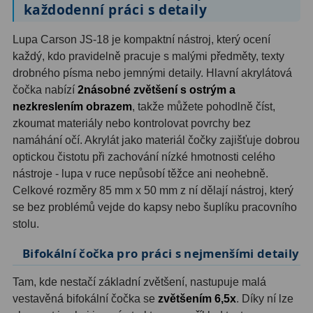
každodenní práci s detaily
OIII
9
Lupa Carson JS-18 je kompaktní nástroj, který ocení
Hβ
6
každý, kdo pravidelně pracuje s malými předměty, texty
SII
2
drobného písma nebo jemnými detaily. Hlavní akrylátová
čočka nabízí
2násobné zvětšení s ostrým a
Planetární
2
nezkreslením obrazem
, takže můžete pohodlně číst,
zkoumat materiály nebo kontrolovat povrchy bez
Barevné
66
namáhání očí. Akrylát jako materiál čočky zajišťuje dobrou
optickou čistotu při zachování nízké hmotnosti celého
Barlow čočky
65
nástroje - lupa v ruce nepůsobí těžce ani neohebně.
Celkové rozměry 85 mm x 50 mm z ní dělají nástroj, který
Barlow 2x
38
se bez problémů vejde do kapsy nebo šuplíku pracovního
stolu.
Barlow 3x
12
Bifokální čočka pro práci s nejmenšími detaily
Barlow 4x
3
Tam, kde nestačí základní zvětšení, nastupuje malá
Barlow 5x
8
vestavěná bifokální čočka se
zvětšením 6,5x
. Díky ní lze
Převracecí
4