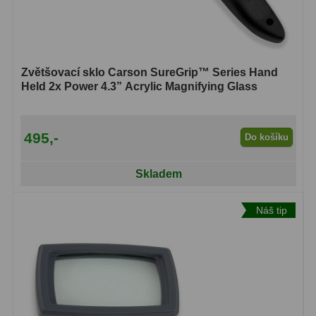
Binokulární dalekohledy
285
Astronomické
44
Zvětšovací sklo Carson SureGrip™ Series Hand
Lovecké a turistické
114
Held 2x Power 4.3” Acrylic Magnifying Glass
Univerzální
38
495,-
Do košíku
Kapesní
14
Skladem
Dětské
7
Námořní
12
Náš tip
Sportovní
54
Divadelní
2
Dálkoměry a Noční vidění
17