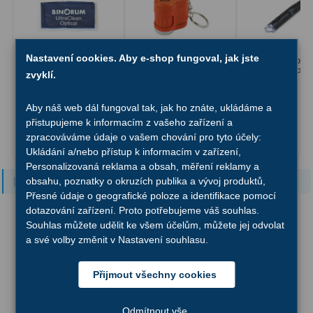
Ostatní
22
Seřízení
22
Nastavení cookies. Aby e-shop fungoval, jak jste
Ubrousek na optiku
Kapesní mikroskop
Kapesní mikrosk
Laserové kolimátory
6
Binorum UltraClean
Carson MicroMini™ 20x
Carson MicroPen
zvyklí.
Optical 30 x...
LED+UV Oranžový
24-53x
BESTSELLER
Optické kolimátory
11
Aby náš web dál fungoval tak, jak ho znáte, ukládáme a
95 Kč
365 Kč
425 Kč
přistupujeme k informacím z vašeho zařízení a
Umělé hvězdy
5
zpracováváme údaje o vašem chování pro tyto účely:
Do košíku
Skladem
Do košíku
Skladem
Do košíku
S
Ukládání a/nebo přístup k informacím v zařízení,
Zrcátka a hranoly
61
Personalizovaná reklama a obsah, měření reklamy a
Podobné zboží
obsahu, poznatky o okruzích publika a vývoj produktů,
Diagonální zrcátka
36
Přesné údaje o geografické poloze a identifikace pomocí
dotazování zařízení. Proto potřebujeme váš souhlas.
Diagonální hranoly
7
Souhlas můžete udělit ke všem účelům, můžete jej odvolat
a své volby změnit v Nastavení souhlasu.
Amici hranoly 45°
11
Přijmout všechny cookies
Amici hranoly 90°
7
Odmítnout vše