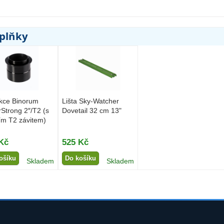
oplňky
kce Binorum
Lišta Sky-Watcher
Strong 2″/T2 (s
Dovetail 32 cm 13"
ím T2 závitem)
Kč
525 Kč
ošíku
Do košíku
Skladem
Skladem