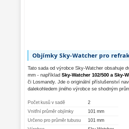
Binokulární 
dalekohledy 
285
Dálkoměry a Noční 
vidění 
17
Mikroskopy 
76
Příslušenství 
Objímky Sky-Watcher pro refra
mikroskopů 
16
Meteostanice 
52
Tato sada od výrobce Sky-Watcher obsahuje d
mm - například
Sky-Watcher 102/500 a Sky-W
Foto stativy 
10
či Losmandy. Jde o originální příslušenství n
Ostatní 
179
dalekohledem jiného výrobce se shodným prů
Bazar 
11
Počet kusů v sadě
2
Vnitřní průměr objímky
101 mm
Určeno pro průměr tubusu
101 mm