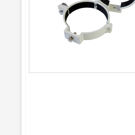
Azimutální AZ
5
Paralaktické EQ
19
Fotografické
montáže
5
Stativy a pilíře
3
Objímky
10
Motory a pohony
13
Upínací prvky
13
Závaží
3
Ostatní
22
Seřízení 
22
Zrcátka a hranoly 
61
AstroFoto 
306
Komponenty 
78
Pozorovací 
dalekohledy 
50