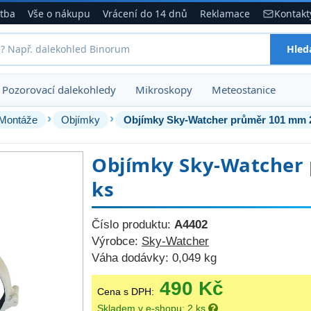
atba
Vše o nákupu
Vrácení do 14 dnů
Reklamace
Kontakt
Hled
Pozorovací dalekohledy
Mikroskopy
Meteostanice
›
›
Montáže
Objímky
Objímky Sky-Watcher průměr 101 mm 
Objímky Sky-Watcher
ks
Číslo produktu:
A4402
Výrobce:
Sky-Watcher
Váha dodávky:
0,049 kg
490 Kč
Cena s DPH:
Skladem v e-shopu: 2 ks