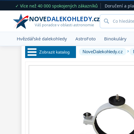
✓ Více než 40 000 spokojených zákazníků
Doručení a pl
NOVE
DALEKOHLEDY
.cz
Váš poradce v oblasti astronomie
Hvězdářské dalekohledy
AstroFoto
Binokuláry
›
NoveDalekohledy.cz
Zobrazit katalog
Hvězdářské 
dalekohledy 
222
Okuláry 
390
Filtry 
181
Barlow čočky 
65
Hledáčky 
28
Příslušenství 
54
Montáže 
93