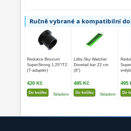
Ručně vybrané a kompatibilní d
Redukce Binorum
Lišta Sky-Watcher
Redu
SuperStrong 1,25″/T2
Dovetail bar 22 cm
Super
(T-adaptér)
(8")
vnějš
420 Kč
485 Kč
495 
Do košíku
Do košíku
Do k
Skladem
Skladem