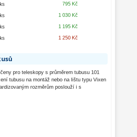
795 Kč
ks
1 030 Kč
ks
1 195 Kč
ks
1 250 Kč
ks
kusů
rčeny pro teleskopy s průměrem tubusu 101
ení tubusu na montáž nebo na lištu typu Vixen
ndardizovaným rozměrům poslouží i s