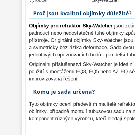
Výrobce
Sky-Watcher
Proč jsou kvalitní objímky důležité?
Objímky pro refraktor Sky-Watcher
jsou zdán
padnoucí nebo nedostatečně tuhé objímky způso
přístroje. Originální objímky Sky-Watcher jsou
a symetricky bez rizika deformace. Sada dvou
jednotlivých upevňovacích bodů - pro delší tub
Originální příslušenství Sky-Watcher je ideální 
použití s montážemi EQ3, EQ5 nebo AZ-EQ séri
improvizovaná řešení.
Komu je sada určena?
Tyto objímky ocení především majitelé refrak
objímky, případně montují tubusovou sadu na n
komponent různých výrobců, kteří hledají spol