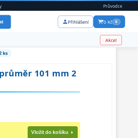
y
Průvodce
Přihlášení
0 Kč
at
0
Akce!
2 ks
 průměr 101 mm 2
Vložit do košíku