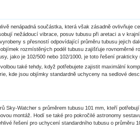
livě nenápadná součástka, která však zásadně ovlivňuje c
bují nežádoucí vibrace, posuv tubusu při aretaci a v kraj
 vyrobeny s přesností odpovídající průměru tubusu jejich d
 objímek rozmístěných podél tubusu zajišťuje rovnoměrné r
usy, jako je 102/500 nebo 102/1000, je toto řešení prakticky
volbou také tehdy, když potřebujete zajistit maximální kompat
e, kde jsou objímky standardně uchyceny na sedlové desce.
torů Sky-Watcher s průměrem tubusu 101 mm, kteří potřebují
ovou montáž. Hodí se také pro pokročilé astronomy sestavuj
ehlivé řešení pro uchycení standardního tubusu o průměru 