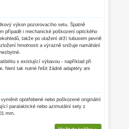
elkový výkon pozorovacího setu. Špatně
ním případě i mechanické poškození optického
alekohledů, takže po utažení drží tubusem pevně
ozložení hmotnosti a výrazně snižuje namáhání
 nezbytné.
ibilitu s existující výbavou - například při
 Není tak nutné řešit žádné adaptéry ani
 vyměnit opotřebené nebo poškozené originální
ící paralaktické nebo azimutální sety z
101 mm.