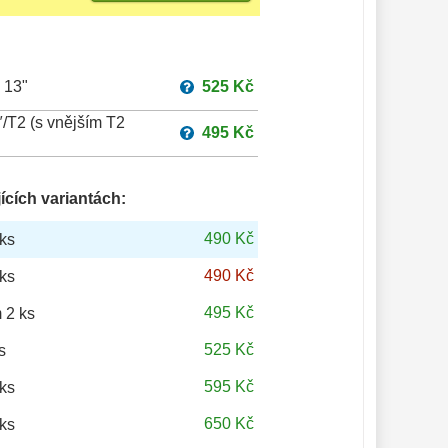
 13"
525 Kč
/T2 (s vnějším T2
495 Kč
ících variantách:
490 Kč
ks
490 Kč
ks
495 Kč
 2 ks
525 Kč
s
595 Kč
ks
650 Kč
ks