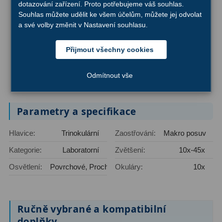
dotazování zařízení. Proto potřebujeme váš souhlas.
OIII
9
18 695 Kč
Mikroskop stereoskopický DeltaOptical
Souhlas můžete udělit ke všem účelům, můžete jej odvolat
SZ-450B 10x-45x + stativ F2
a své volby změnit v Nastavení souhlasu.
Hβ
6
19 495 Kč
Mikroskop stereoskopický DeltaOptical
Přijmout všechny cookies
SII
2
SZ-450T + stativ F3
Planetární
2
20 695 Kč
Mikroskop stereoskopický DeltaOptical
Odmítnout vše
SZ-450T 10x-45x + stativ F1
Barevné
66
Parametry a specifikace
Barlow čočky
65
Hlavice:
Trinokulární
Zaostřování:
Makro posuv
Barlow 2x
38
Kategorie:
Laboratorní
Zvětšení:
10x-45x
Barlow 3x
12
Osvětlení:
Povrchové, Procházející
Okuláry:
10x
Barlow 4x
3
Barlow 5x
8
Ručně vybrané a kompatibilní
doplňky
Převracecí
4