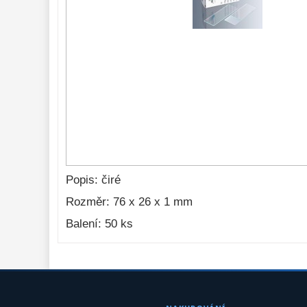
Seřízení 
22
Zrcátka a hranoly 
61
AstroFoto 
306
Komponenty 
78
Pozorovací 
dalekohledy 
50
Binokulární 
dalekohledy 
285
Popis: čiré
Dálkoměry a Noční 
Rozměr: 76 x 26 x 1 mm
vidění 
17
Balení: 50 ks
Mikroskopy 
76
Pro děti
5
Hobby
4
Školní a
studentské
14