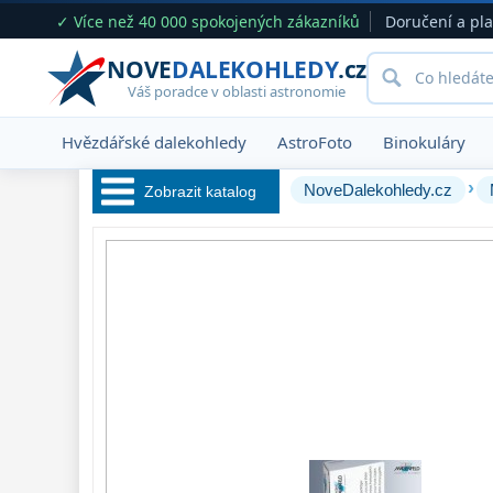
✓ Více než 40 000 spokojených zákazníků
Doručení a pl
NOVE
DALEKOHLEDY
.cz
Váš poradce v oblasti astronomie
Hvězdářské dalekohledy
AstroFoto
Binokuláry
›
NoveDalekohledy.cz
Zobrazit katalog
Hvězdářské 
dalekohledy 
222
Okuláry 
390
Filtry 
181
Barlow čočky 
65
Hledáčky 
28
Příslušenství 
54
Montáže 
93