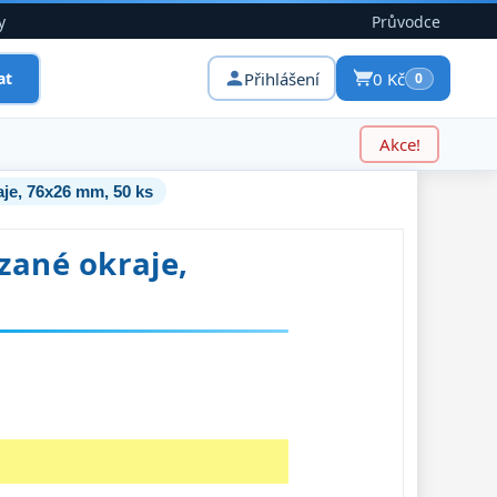
y
Průvodce
Přihlášení
0 Kč
at
0
Akce!
aje, 76x26 mm, 50 ks
zané okraje,