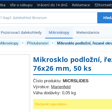
atba
Vše o nákupu
Vrácení do 14 dnů
Reklamace
Kontakt
Hled
Pozorovací dalekohledy
Mikroskopy
Meteostanice
›
›
Mikroskopy
Příslušenství
Mikrosklo podložní, řezané okr
Mikrosklo podložní, ře
76x26 mm, 50 ks
Číslo produktu:
MICRSLIDES
Výrobce:
Marienfeld
Váha dodávky:
0,05 kg
Dočasně vyprodáno