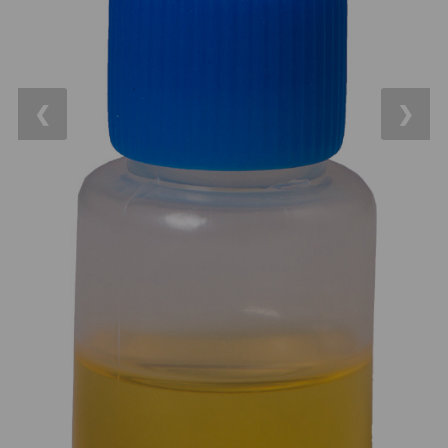
14
OTA - pouze optika
43
Dnů
Sluneční
1
Reklamace
Do 3000 Kč
24
❮
❯
Stav
Do 6000 Kč
37
Objednávky
Do 10000 Kč
41
IPoradce
Okuláry
390
Bazar
Plössl a Super Plössl
120
Kontakty
WA (52°-60°)
64
SWA (62°-78°)
101
UWA (80°-98°)
27
XWA (100°-120°)
17