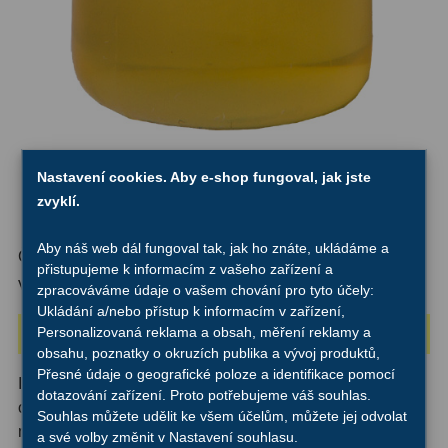
ZOOM
12
ED a Flat Field
12
Měřící, s mřížkou
6
Ostatní
30
Nastavení cookies. Aby e-shop fungoval, jak jste
zvyklí.
Doplňky
1
Aby náš web dál fungoval tak, jak ho znáte, ukládáme a
Filtry
181
Číslo produktu:
46393
přistupujeme k informacím z vašeho zařízení a
Výrobce:
Levenhuk
zpracováváme údaje o vašem chování pro tyto účely:
Měsíční a Polarizační
23
Ukládání a/nebo přístup k informacím v zařízení,
Personalizovaná reklama a obsah, měření reklamy a
Dočasně vyprodáno
Sluneční
42
obsahu, poznatky o okruzích publika a vývoj produktů,
Přesné údaje o geografické poloze a identifikace pomocí
CLS a UHC
18
Imerzní olej se používá ke zvýšení numerické apertury
dotazování zařízení. Proto potřebujeme váš souhlas.
objektivu. Imerzní olej vám umožňuje pozorovat
Souhlas můžete udělit ke všem účelům, můžete jej odvolat
Širokopásmové
13
mikroskopické preparáty při vyšším rozlišení a zvětšení.
a své volby změnit v Nastavení souhlasu.