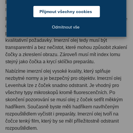
Při použití techniky ponoření do oleje výrazně klesají
OIII
9
světelné ztráty v čočce.
Přijmout všechny cookies
Hβ
6
Imerzní olej se původně vyráběl z cedrového oleje, ten ale
časem houstne a ztrácí své původní vlastnosti. Dnes
Odmítnout vše
SII
2
používané imerzní oleje jsou syntetické a splňují všechny
kvalitativní požadavky. Imerzní olej tedy musí být
Planetární
2
transparentní a bez nečistot, které mohou způsobit zkalení
čočky a zkreslení obrazu. Zároveň musí mít index lomu
Barevné
66
stejný jako čočka a krycí sklíčko preparátu.
Barlow čočky
65
Nabízíme imerzní olej vysoké kvality, který splňuje
nezbytné normy a je bezpečný pro objektiv. Imerzní olej
Barlow 2x
38
Levenhuk lze z čoček snadno odstranit. Je vhodný pro
všechny typy mikroskopů kromě fluorescenčních. Po
Barlow 3x
12
skončení pozorování se musí olej z čoček setřít měkkým
hadříkem. Současně byste měli hadříkem navlhčeným
Barlow 4x
3
rozpouštědlem vyčistit i preparáty. Imerzní olej tvoří na
Barlow 5x
8
čočce tenký film, který by se měl příležitostně odstranit
rozpouštědlem.
Převracecí
4