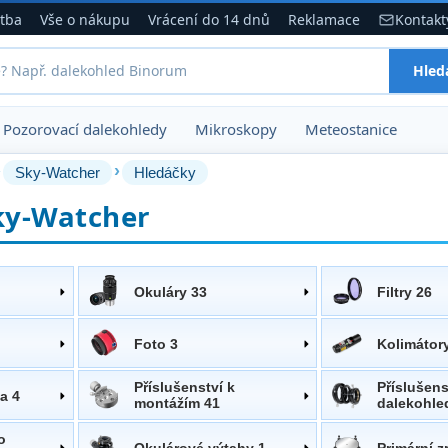
atba
Vše o nákupu
Vrácení do 14 dnů
Reklamace
Kontakt
Hled
Pozorovací dalekohledy
Mikroskopy
Meteostanice
›
›
Sky-Watcher
Hledáčky
ky-Watcher
Okuláry 33
Filtry 26
Foto 3
Kolimátor
Příslušenství k
Příslušens
a 4
montážím 41
dalekohle
o
Okulárové výtahy 1
Primární z