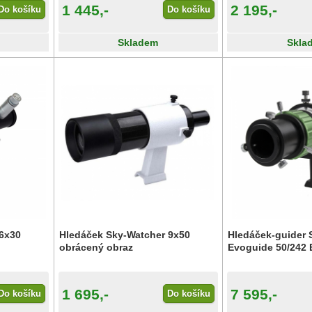
1 445,-
2 195,-
Do košíku
Do košíku
Skladem
Skla
6x30
Hledáček Sky-Watcher 9x50
Hledáček-guider 
obrácený obraz
Evoguide 50/242 
1 695,-
7 595,-
Do košíku
Do košíku