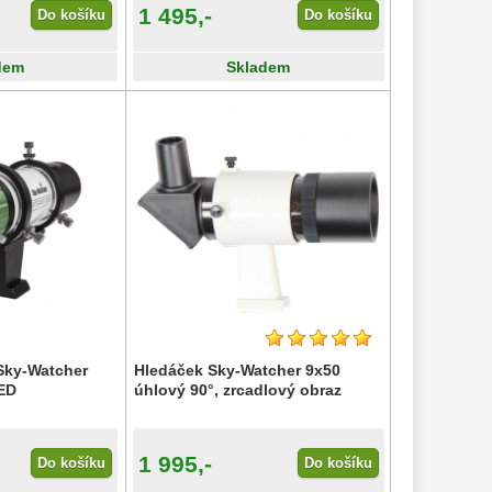
1 495,-
Do košíku
Do košíku
dem
Skladem
Sky-Watcher
Hledáček Sky-Watcher 9x50
ED
úhlový 90°, zrcadlový obraz
1 995,-
Do košíku
Do košíku