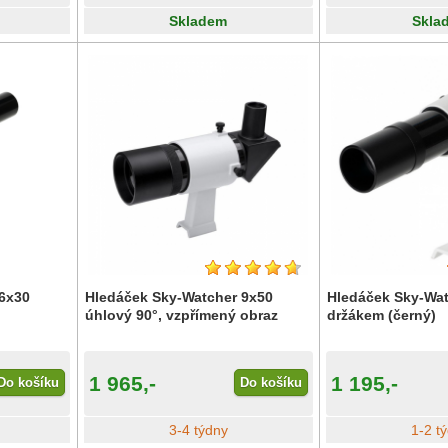
Skladem
Skla
6x30
Hledáček Sky-Watcher 9x50
Hledáček Sky-Wat
z
úhlový 90°, vzpřímený obraz
držákem (černý)
1 965,-
1 195,-
Do košíku
Do košíku
3-4 týdny
1-2 t