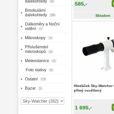
dalekohledy 
50
585,-
Binokulární 
dalekohledy 
Skladem
285
Dálkoměry a Noční 
vidění 
17
Mikroskopy 
76
Příslušenství 
mikroskopů 
16
Meteostanice 
52
Foto stativy 
10
Ostatní 
179
Hledáček Sky-Watcher 
Bazar 
11
přímý osvětlený
1 695,-