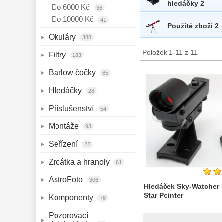
hledáčky 2
Do 6000 Kč
36
Do 10000 Kč
41
Použité zboží 2
Okuláry 
388
Položek 1-11 z 11
Filtry 
183
Barlow čočky 
65
Hledáčky 
28
Příslušenství 
54
Montáže 
93
Seřízení 
22
Zrcátka a hranoly 
61
AstroFoto 
306
Hledáček Sky-Watcher
Star Pointer
Komponenty 
78
Pozorovací 