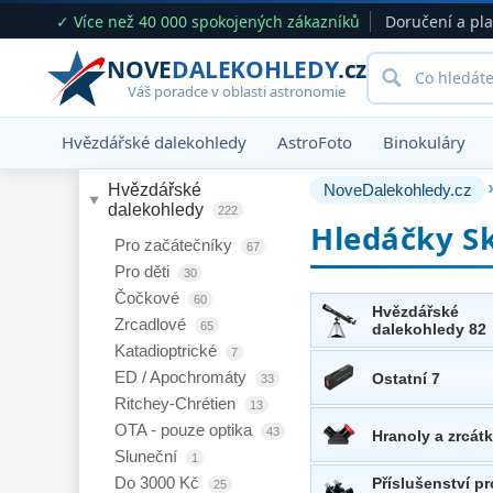
✓ Více než 40 000 spokojených zákazníků
Doručení a pl
NOVE
DALEKOHLEDY
.cz
Váš poradce v oblasti astronomie
Hvězdářské dalekohledy
AstroFoto
Binokuláry
Hvězdářské 
NoveDalekohledy.cz
dalekohledy 
222
Hledáčky S
Pro začátečníky
67
Pro děti
30
Čočkové
60
Hvězdářské
Zrcadlové
65
dalekohledy 82
Katadioptrické
7
ED / Apochromáty
Ostatní 7
33
Ritchey-Chrétien
13
OTA - pouze optika
43
Hranoly a zrcátk
Sluneční
1
Do 3000 Kč
Příslušenství pr
25