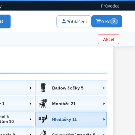
y
Průvodce
Přihlášení
0 Kč
at
0
Akce!
Barlow čočky 5
y 1
Montáže 21
tví k
Hledáčky 11
dům 10
rcadla 8
Sekundární zrcadla 5