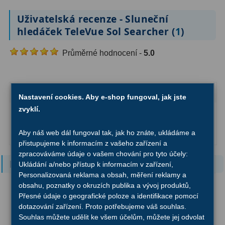
OIII
9
Uživatelská recenze - Sluneční
hledáček TeleVue Sol Searcher (
1
)
Hβ
6
SII
2
Průměrné hodnocení -
5.0
Planetární
2
Jan
, Benešov nad Ploučnicí
28.01.2025
Barevné
66
Nastavení cookies. Aby e-shop fungoval, jak jste
zvyklí.
Barlow čočky
65
Jednoduchá montáž k dalekohledu
Snadné zaměření slunečního kotouče
Aby náš web dál fungoval tak, jak ho znáte, ukládáme a
Barlow 2x
38
přistupujeme k informacím z vašeho zařízení a
zpracováváme údaje o vašem chování pro tyto účely:
Barlow 3x
12
Podobné zboží
Ukládání a/nebo přístup k informacím v zařízení,
Personalizovaná reklama a obsah, měření reklamy a
Barlow 4x
3
obsahu, poznatky o okruzích publika a vývoj produktů,
Přesné údaje o geografické poloze a identifikace pomocí
Barlow 5x
8
dotazování zařízení. Proto potřebujeme váš souhlas.
Souhlas můžete udělit ke všem účelům, můžete jej odvolat
Převracecí
4