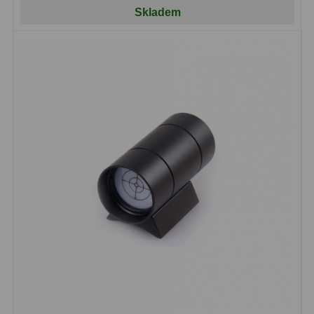
Skladem
Ostatní
1
Montáže
93
Azimutální AZ
5
Paralaktické EQ
19
Fotografické montáže
5
Stativy a pilíře
3
Objímky
10
Motory a pohony
13
Upínací prvky
13
Závaží
3