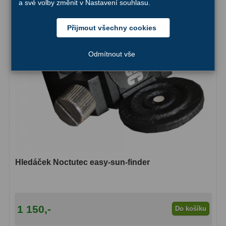
a své volby změnit v Nastavení souhlasu.
Hledáčky
28
Přijmout všechny cookies
Optické hledáčky
15
Odmítnout vše
Red Dot hledáčky
6
Sluneční hledáčky
3
Úchyty a držáky hledáčků
4
Příslušenství
54
Redukce 1,25" a 2"
17
Hledáček Noctutec easy-sun-finder
Svítilny
5
Čištění
28
1 150,-
Do košíku
Binohlavy
3