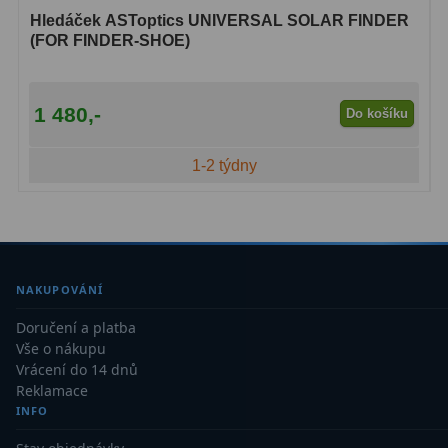
Ostatní
22
Hledáček ASToptics UNIVERSAL SOLAR FINDER
(FOR FINDER-SHOE)
Seřízení
22
Laserové kolimátory
6
1 480,-
Do košíku
Optické kolimátory
11
1-2 týdny
Umělé hvězdy
5
Zrcátka a hranoly
61
Diagonální zrcátka
36
NAKUPOVÁNÍ
Diagonální hranoly
7
Doručení a platba
Vše o nákupu
Amici hranoly 45°
11
Vrácení do 14 dnů
Reklamace
Amici hranoly 90°
7
INFO