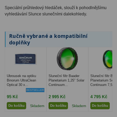
Speciální průhledový hledáček, slouží k pohodlnějšímu
ZOOM
12
vyhledávání Slunce slunečními dalekohledy.
ED a Flat Field
12
Měřící, s mřížkou
6
Ručně vybrané a kompatibilní
doplňky
Ostatní
30
Doplňky
1
Filtry
182
Ubrousek na optiku
Sluneční filtr Baader
Sluneční filtr Baa
Měsíční a Polarizační
23
Binorum UltraClean
Planetarium 1,25″ Solar
Planetarium Sola
Optical 30 x...
Continuum...
Continuum 7,5 n
Sluneční
43
BESTSELLER
95 Kč
2 995 Kč
4 795 Kč
CLS a UHC
18
Do košíku
Skladem
Do košíku
Skladem
Do košíku
S
Širokopásmové
13