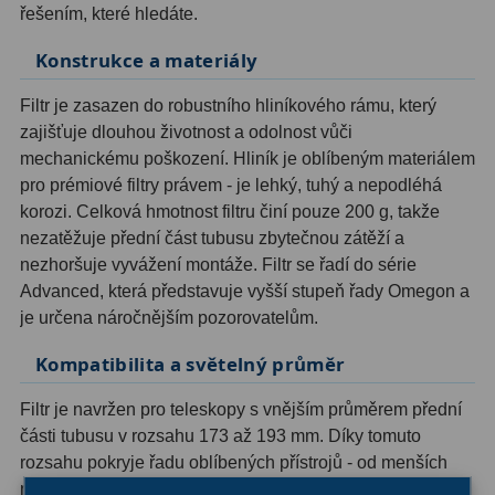
řešením, které hledáte.
OIII
9
Konstrukce a materiály
Hβ
6
Filtr je zasazen do robustního hliníkového rámu, který
SII
2
zajišťuje dlouhou životnost a odolnost vůči
mechanickému poškození. Hliník je oblíbeným materiálem
Planetární
2
pro prémiové filtry právem - je lehký, tuhý a nepodléhá
Barevné
66
korozi. Celková hmotnost filtru činí pouze 200 g, takže
nezatěžuje přední část tubusu zbytečnou zátěží a
Barlow čočky
65
nezhoršuje vyvážení montáže. Filtr se řadí do série
Advanced, která představuje vyšší stupeň řady Omegon a
Barlow 2x
38
je určena náročnějším pozorovatelům.
Barlow 3x
12
Kompatibilita a světelný průměr
Barlow 4x
3
Filtr je navržen pro teleskopy s vnějším průměrem přední
části tubusu v rozsahu 173 až 193 mm. Díky tomuto
Barlow 5x
8
rozsahu pokryje řadu oblíbených přístrojů - od menších
newtonů přes apochromatické refraktory až po
Převracecí
4