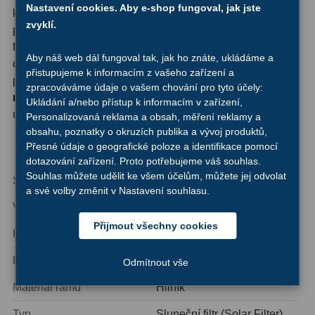
Nastavení cookies. Aby e-shop fungoval, jak jste
kompaktnější katadioptrické systémy s odpovídajícím
zvyklí.
průměrem tubusu. Světelný průměr (free transmission)
Hledáčky
28
filtru činí 175 mm, takže světelný kužel vstupující do
Aby náš web dál fungoval tak, jak ho znáte, ukládáme a
objektivu není nijak omezen a plně využijete aperturní
Optické hledáčky
15
přistupujeme k informacím z vašeho zařízení a
potenciál svého přístroje.
Sluneční filtr s průměrem 175
zpracováváme údaje o vašem chování pro tyto účely:
Red Dot hledáčky
6
mm
vám umožní pozorovat sluneční disk s překvapivou
Ukládání a/nebo přístup k informacím v zařízení,
úrovní detailu.
Personalizovaná reklama a obsah, měření reklamy a
Sluneční hledáčky
3
obsahu, poznatky o okruzích publika a vývoj produktů,
Technické parametry
Přesné údaje o geografické poloze a identifikace pomocí
Úchyty a držáky hledáčků
4
dotazování zařízení. Proto potřebujeme váš souhlas.
Souhlas můžete udělit ke všem účelům, můžete jej odvolat
Světelný průměr (mm)
175
Příslušenství
54
a své volby změnit v Nastavení souhlasu.
Vnější průměr (mm)
193
Redukce 1,25" a 2"
17
Přijmout všechny cookies
Rozsah nasazení (mm)
173-193
Svítilny
5
Hmotnost (g)
200
Odmítnout vše
Čištění
28
Materiál rámu
Hliník
Binohlavy
3
Typ
Sluneční filtr (Solar Filter)