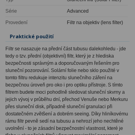
Ostatní
1
Série
Advanced
Provedení
Filtr na objektiv (lens filter)
Montáže
93
Praktické použití
Azimutální AZ
5
Filtr se nasazuje na přední část tubusu dalekohledu - jde
Paralaktické EQ
19
tedy o tzv. přední (objektivní) filtr, který je z hlediska
Fotografické montáže
5
bezpečnosti správným a doporučovaným řešením pro
sluneční pozorování. Solární folie nebo sklo použité v
Stativy a pilíře
3
tomto filtru redukuje intenzitu slunečního záření na
bezpečnou úroveň pro oko i pro optiku přístroje. S tímto
Objímky
10
filtrem budete moci pohodlně sledovat sluneční skvrny a
jejich vývoj v průběhu dní, přechod Venuše nebo Merkuru
Motory a pohony
13
přes sluneční disk, případně sluneční granulaci při
Upínací prvky
13
dostatečném zvětšení a dobrém seeing. Díky hliníkovému
rámu filtr pevně sedí na tubusu a nehrozí jeho nechtěné
Závaží
3
uvolnění - to je zásadní bezpečnostní vlastnost, které je