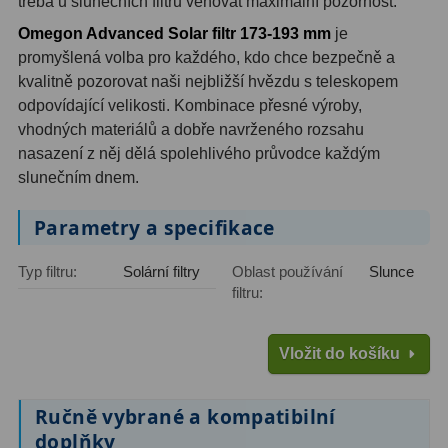
třeba u slunečních filtrů věnovat maximální pozornost.
Ostatní
22
Omegon Advanced Solar filtr 173-193 mm
je
Seřízení
22
promyšlená volba pro každého, kdo chce bezpečně a
kvalitně pozorovat naši nejbližší hvězdu s teleskopem
Laserové kolimátory
6
odpovídající velikosti. Kombinace přesné výroby,
vhodných materiálů a dobře navrženého rozsahu
Optické kolimátory
11
nasazení z něj dělá spolehlivého průvodce každým
slunečním dnem.
Umělé hvězdy
5
Parametry a specifikace
Zrcátka a hranoly
61
Typ filtru:
Solární filtry
Oblast používání
Slunce
Diagonální zrcátka
36
filtru:
Diagonální hranoly
7
Vložit do košíku
Amici hranoly 45°
11
Amici hranoly 90°
7
Ručně vybrané a kompatibilní
doplňky