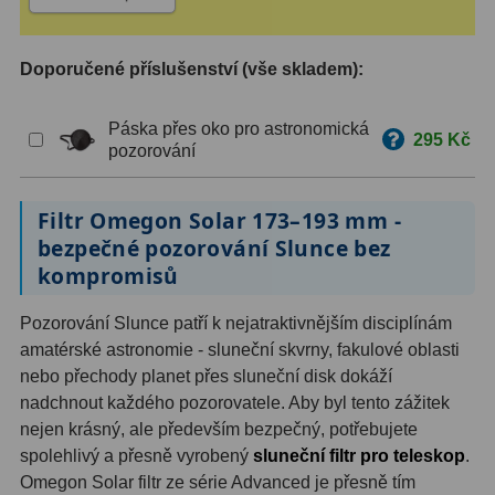
ZOOM
12
Doporučené příslušenství (vše skladem):
ED a Flat Field
12
Páska přes oko pro astronomická
Měřící, s mřížkou
6
295 Kč
pozorování
Ostatní
30
Filtr Omegon Solar 173–193 mm -
Doplňky
1
bezpečné pozorování Slunce bez
kompromisů
Filtry
181
Pozorování Slunce patří k nejatraktivnějším disciplínám
Měsíční a Polarizační
23
amatérské astronomie - sluneční skvrny, fakulové oblasti
nebo přechody planet přes sluneční disk dokáží
Sluneční
42
nadchnout každého pozorovatele. Aby byl tento zážitek
CLS a UHC
18
nejen krásný, ale především bezpečný, potřebujete
spolehlivý a přesně vyrobený
sluneční filtr pro teleskop
.
Širokopásmové
13
Omegon Solar filtr ze série Advanced je přesně tím