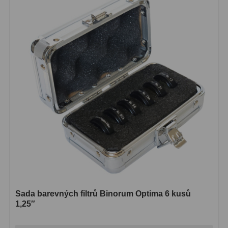
Binokulární dalekohledy
285
Astronomické
44
Lovecké a turistické
114
Univerzální
38
Kapesní
14
Dětské
7
Námořní
12
Sportovní
54
Divadelní
2
Sada barevných filtrů Binorum Optima 6 kusů
1,25″
Dálkoměry a Noční vidění
17