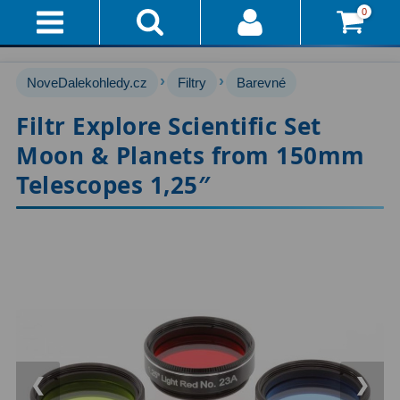
0
Přihlášení
Akce!
›
›
NoveDalekohledy.cz
Filtry
Barevné
Affiliate
Hvězdářské dalekohledy
222
Filtr Explore Scientific Set
Moon & Planets from 150mm
Průvodce
Pro začátečníky
67
Telescopes 1,25″
Pro děti
30
Doručení
A
Čočkové
60
Platba
Zrcadlové
65
Vše
O
Katadioptrické
7
Nákupu
ED / Apochromáty
33
Vrácení
Ritchey-Chrétien
13
❮
❯
Do