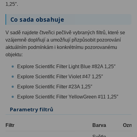
1,25″.
OIII
9
Co sada obsahuje
Hβ
6
SII
2
V sadě najdete čtveřici pečlivě vybraných filtrů, které se
vzájemně doplňují a umožňují přizpůsobit pozorování
Planetární
2
aktuálním podmínkám i konkrétnímu pozorovanému
objektu:
Barevné
66
Explore Scientific Filter Light Blue #82A 1,25″
Barlow čočky
65
Explore Scientific Filter Violet #47 1,25″
Barlow 2x
38
Explore Scientific Filter #23A 1,25″
Explore Scientific Filter YellowGreen #11 1,25″
Barlow 3x
12
Parametry filtrů
Barlow 4x
3
Barlow 5x
8
Filtr
Barva
Označ
Světle
Převracecí
4