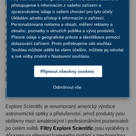
Ostatní
22
přistupujeme k informacím z vašeho zařízení a
zpracováváme údaje o vašem chování pro tyto účely:
Sada je navržena pro teleskopy s průměrem od 150 mm,
Seřízení
22
Ukládání a/nebo přístup k informacím v zařízení,
kde má dostatek světla k dispozici i po vložení filtru se
Personalizovaná reklama a obsah, měření reklamy a
sníženou propustností. Filtry jsou nepostradatelné jak pro
obsahu, poznatky o okruzích publika a vývoj produktů,
Laserové kolimátory
6
vizuální pozorování, tak pro astrofotografii planetárních a
Přesné údaje o geografické poloze a identifikace pomocí
lunárních detailů. Pokud se chcete systematicky věnovat
dotazování zařízení. Proto potřebujeme váš souhlas.
Optické kolimátory
11
sledování změn na planetách sluneční soustavy nebo
Souhlas můžete udělit ke všem účelům, můžete jej odvolat
a své volby změnit v Nastavení souhlasu.
detailnímu mapování Měsíce, tato sada vám dá do rukou
Umělé hvězdy
5
flexibilní nástroj pro různé podmínky a různé objekty - a
Zrcátka a hranoly
61
ušetří vás za zkoušení a postupné nakupování
Přijmout všechny cookies
jednotlivých filtrů.
Diagonální zrcátka
36
Odmítnout vše
Proč zvolit Explore Scientific
Diagonální hranoly
7
Explore Scientific je renomovaný americký výrobce
Amici hranoly 45°
11
astronomické optiky a příslušenství, jehož produkty jsou
oblíbeny mezi amatérskými i profesionálními pozorovateli
Amici hranoly 90°
7
po celém světě.
Filtry Explore Scientific
jsou vyráběny s
důrazem na přesnost barevného podání a mechanickou