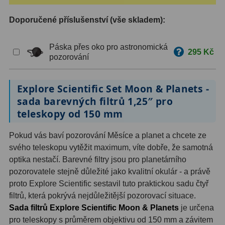
Doporučené příslušenství (vše skladem):
ZOOM
12
ED a Flat Field
12
Páska přes oko pro astronomická
295 Kč
pozorování
Měřící, s mřížkou
6
Ostatní
30
Explore Scientific Set Moon & Planets -
sada barevných filtrů 1,25″ pro
Doplňky
1
teleskopy od 150 mm
Filtry
183
Pokud vás baví pozorování Měsíce a planet a chcete ze
svého teleskopu vytěžit maximum, víte dobře, že samotná
Měsíční a Polarizační
23
optika nestačí. Barevné filtry jsou pro planetárního
pozorovatele stejně důležité jako kvalitní okulár - a právě
Sluneční
44
proto Explore Scientific sestavil tuto praktickou sadu čtyř
CLS a UHC
18
filtrů, která pokrývá nejdůležitější pozorovací situace.
Sada filtrů Explore Scientific Moon & Planets
je určena
Širokopásmové
13
pro teleskopy s průměrem objektivu od 150 mm a závitem