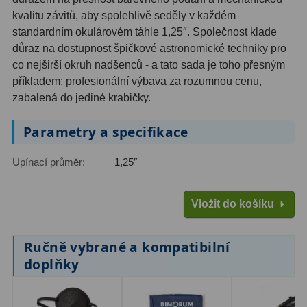
AstroFoto
306
kvalitu závitů, aby spolehlivě seděly v každém
standardním okulárovém táhle 1,25″. Společnost klade
Planetární kamery
19
důraz na dostupnost špičkové astronomické techniky pro
Deep-Sky kamery
28
co nejširší okruh nadšenců - a tato sada je toho přesným
příkladem: profesionální výbava za rozumnou cenu,
Guiding kamery
14
zabalená do jediné krabičky.
T-kroužky
16
Parametry a specifikace
Adaptéry projekční
11
Upínací průměr:
1,25″
Adaptéry T2
39
Vložit do košíku
Adaptéry M48
33
Filtry L-RGB
7
Ručně vybrané a kompatibilní
doplňky
Filtry IR-Pass
6
Filtry IR-Block
10