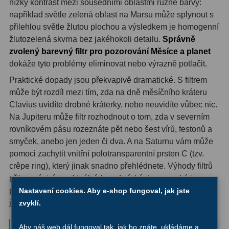
nízký kontrast mezi sousedními oblastmi různé barvy:
například světle zelená oblast na Marsu může splynout s
Ostatní
1
přilehlou světle žlutou plochou a výsledkem je homogenní
Montáže
93
žlutozelená skvrna bez jakéhokoli detailu.
Správně
zvolený barevný filtr pro pozorování Měsíce a planet
Azimutální AZ
5
dokáže tyto problémy eliminovat nebo výrazně potlačit.
Praktické dopady jsou překvapivě dramatické. S filtrem
Paralaktické EQ
19
může být rozdíl mezi tím, zda na dně měsíčního kráteru
Clavius uvidíte drobné kráterky, nebo neuvidíte vůbec nic.
Fotografické montáže
5
Na Jupiteru může filtr rozhodnout o tom, zda v severním
Stativy a pilíře
3
rovníkovém pásu rozeznáte pět nebo šest vírů, festonů a
smyček, anebo jen jeden či dva. A na Saturnu vám může
Objímky
10
pomoci zachytit vnitřní polotransparentní prsten C (tzv.
crêpe ring), který jinak snadno přehlédnete. Výhody filtrů
Motory a pohony
13
přitom závisí na aktuálních podmínkách v zemské i
planetární atmosféře - jejich účinek může být subtilní, ale
Nastavení cookies. Aby e-shop fungoval, jak jste
Upínací prvky
13
jindy doslova zásadní.
zvyklí.
Závaží
3
Pro koho je sada určena
Aby náš web dál fungoval tak, jak ho znáte, ukládáme a