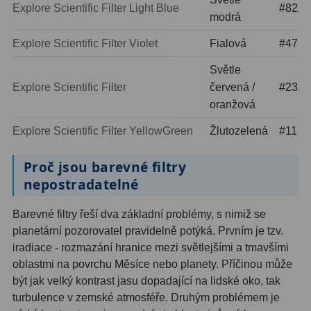
Explore Scientific Filter Light Blue
#82A
modrá
Hledáčky
28
Explore Scientific Filter Violet
Fialová
#47
Optické hledáčky
15
Světle
Explore Scientific Filter
červená /
#23A
Red Dot hledáčky
6
oranžová
Sluneční hledáčky
3
Explore Scientific Filter YellowGreen
Žlutozelená
#11
Úchyty a držáky hledáčků
4
Proč jsou barevné filtry
nepostradatelné
Příslušenství
54
Barevné filtry řeší dva základní problémy, s nimiž se
Redukce 1,25" a 2"
17
planetární pozorovatel pravidelně potýká. Prvním je tzv.
Svítilny
5
iradiace - rozmazání hranice mezi světlejšími a tmavšími
oblastmi na povrchu Měsíce nebo planety. Příčinou může
Čištění
28
být jak velký kontrast jasu dopadající na lidské oko, tak
turbulence v zemské atmosféře. Druhým problémem je
Binohlavy
3