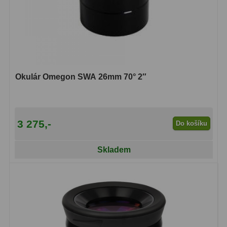
Hledáčky
28
Optické hledáčky
15
Red Dot hledáčky
6
Okulár Omegon SWA 26mm 70° 2″
Sluneční hledáčky
3
Úchyty a držáky hledáčků
4
3 275,-
Do košíku
Příslušenství
54
Skladem
Redukce 1,25" a 2"
17
Svítilny
5
Čištění
28
Binohlavy
3