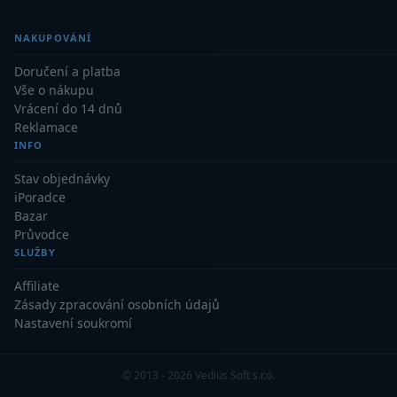
Binokulární dalekohledy
285
NAKUPOVÁNÍ
Doručení a platba
Astronomické
44
Vše o nákupu
Vrácení do 14 dnů
Lovecké a turistické
114
Reklamace
Univerzální
38
INFO
Stav objednávky
Kapesní
14
iPoradce
Bazar
Dětské
7
Průvodce
SLUŽBY
Námořní
12
Affiliate
Sportovní
54
Zásady zpracování osobních údajů
Nastavení soukromí
Divadelní
2
Dálkoměry a Noční vidění
17
© 2013 - 2026 Vedius Soft s.r.o.