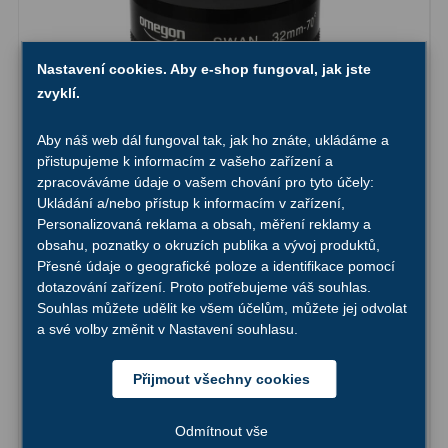
Ostatní
1
Nastavení cookies. Aby e-shop fungoval, jak jste
Montáže
93
zvyklí.
Azimutální AZ
5
Aby náš web dál fungoval tak, jak ho znáte, ukládáme a
přistupujeme k informacím z vašeho zařízení a
Paralaktické EQ
19
zpracováváme údaje o vašem chování pro tyto účely:
Ukládání a/nebo přístup k informacím v zařízení,
Fotografické montáže
5
Personalizovaná reklama a obsah, měření reklamy a
obsahu, poznatky o okruzích publika a vývoj produktů,
Stativy a pilíře
3
Přesné údaje o geografické poloze a identifikace pomocí
dotazování zařízení. Proto potřebujeme váš souhlas.
Objímky
10
Okulár Omegon SWA 32mm 70° 2″
Souhlas můžete udělit ke všem účelům, můžete jej odvolat
a své volby změnit v Nastavení souhlasu.
Motory a pohony
13
Upínací prvky
13
ZLEVNĚNO -6%
Přijmout všechny cookies
3 350,-
Do košíku
3 575,-
Závaží
3
Odmítnout vše
Skladem