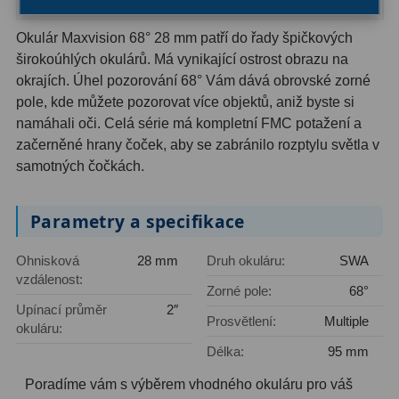
Ostatní
22
Okulár Maxvision 68° 28 mm patří do řady špičkových
Seřízení
22
širokoúhlých okulárů. Má vynikající ostrost obrazu na
okrajích. Úhel pozorování 68° Vám dává obrovské zorné
Laserové kolimátory
6
pole, kde můžete pozorovat více objektů, aniž byste si
namáhali oči. Celá série má kompletní FMC potažení a
Optické kolimátory
11
začerněné hrany čoček, aby se zabránilo rozptylu světla v
Umělé hvězdy
5
samotných čočkách.
Zrcátka a hranoly
61
Parametry a specifikace
Diagonální zrcátka
36
Ohnisková
28 mm
Druh okuláru:
SWA
vzdálenost:
Diagonální hranoly
7
Zorné pole:
68°
Upínací průměr
2″
Prosvětlení:
Multiple
Amici hranoly 45°
11
okuláru:
Délka:
95 mm
Amici hranoly 90°
7
Poradíme vám s výběrem vhodného okuláru pro váš