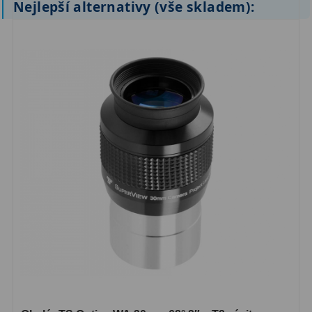
Nejlepší alternativy (vše skladem):
ZOOM
12
ED a Flat Field
12
Měřící, s mřížkou
6
Ostatní
30
Doplňky
1
Filtry
183
Měsíční a Polarizační
23
Sluneční
44
CLS a UHC
18
Širokopásmové
13