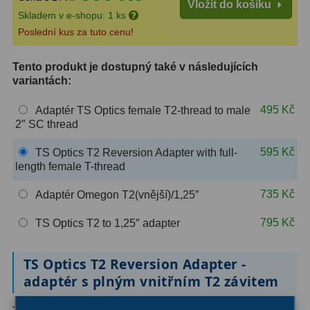
Vložit do košíku
Skladem v e-shopu: 1 ks
ZOOM
12
Poslední kus za tuto cenu!
ED a Flat Field
12
Tento produkt je dostupný také v následujících
variantách:
Měřící, s mřížkou
6
495 Kč
Adaptér TS Optics female T2-thread to male
Ostatní
30
2″ SC thread
Doplňky
1
595 Kč
TS Optics T2 Reversion Adapter with full-
length female T-thread
Filtry
181
735 Kč
Adaptér Omegon T2(vnější)/1,25″
Měsíční a Polarizační
23
795 Kč
TS Optics T2 to 1,25″ adapter
Sluneční
42
TS Optics T2 Reversion Adapter -
CLS a UHC
18
adaptér s plným vnitřním T2 závitem
Širokopásmové
13