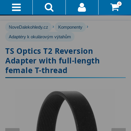
0
Přihlášení
Akce!
›
›
NoveDalekohledy.cz
Komponenty
Affiliate
Hvězdářské dalekohledy
Adaptéry k okulárovým výtahům
222
TS Optics T2 Reversion
Průvodce
Pro začátečníky
67
Adapter with full-length
Pro děti
30
Doručení
female T-thread
A
Čočkové
60
Platba
Zrcadlové
65
Vše
O
Katadioptrické
7
Nákupu
ED / Apochromáty
33
Vrácení
Ritchey-Chrétien
13
Do