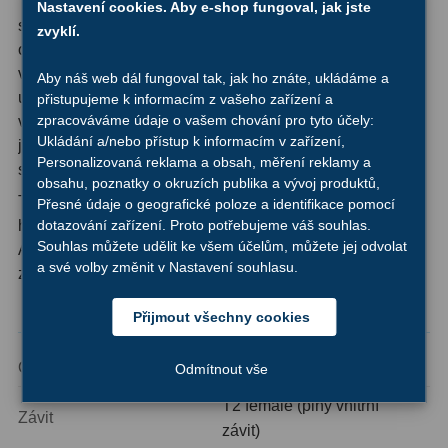
Tento kompaktní hliníkový adaptér od TS Optics řeší
Nastavení cookies. Aby e-shop fungoval, jak jste
OIII
9
situace, kdy potřebujete obrátit orientaci T2 závitu ve své
zvyklí.
optické sestavě.
T2 reversion adapter
disponuje plným
Hβ
6
vnitřním T2 závitem (female) po celé délce, takže
Aby náš web dál fungoval tak, jak ho znáte, ukládáme a
umožňuje spolehlivé a pevné spojení komponent bez
přistupujeme k informacím z vašeho zařízení a
SII
2
zpracováváme údaje o vašem chování pro tyto účely:
vůle. Optická délka adaptéru činí 9 mm - hodnota, kterou
Ukládání a/nebo přístup k informacím v zařízení,
je třeba zohlednit při výpočtu celkové optické dráhy
Planetární
2
Personalizovaná reklama a obsah, měření reklamy a
sestavy.
obsahu, poznatky o okruzích publika a vývoj produktů,
Barevné
66
Tělo adaptéru je vyrobeno z hliníku, který zajišťuje nízkou
Přesné údaje o geografické poloze a identifikace pomocí
dotazování zařízení. Proto potřebujeme váš souhlas.
hmotnost při zachování dostatečné mechanické tuhosti.
Barlow čočky
65
Souhlas můžete udělit ke všem účelům, můžete jej odvolat
Adaptér se hodí všude tam, kde je třeba změnit směr
a své volby změnit v Nastavení souhlasu.
závitu bez použití zbytečně rozměrných mezičlánků.
Barlow 2x
38
Technické parametry
Přijmout všechny cookies
Barlow 3x
12
Barlow 4x
3
Optická délka
9 mm
Odmítnout vše
T2 female (plný vnitřní
Barlow 5x
8
Závit
závit)
Převracecí
4