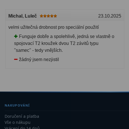
Ostatní
1
Michal
, Luleč
23.10.2025
Montáže
93
velmi užitečná drobnost pro speciální použití
Azimutální AZ
5
Funguje dobře a spolehlivě, jedná se vlastně o
spojovací T2 kroužek dvou T2 závitů typu
Paralaktické EQ
19
"samec" - tedy vnějších.
Fotografické montáže
5
žádný jsem nezjistil
Stativy a pilíře
3
Objímky
10
Motory a pohony
13
NAKUPOVÁNÍ
Upínací prvky
13
Doručení a platba
Závaží
3
Vše o nákupu
Vrácení do 14 dnů