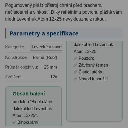
AstroFoto
306
Pogumovaný plášť přístroj chrání před prachem,
nečistotami a vlhkostí. Díky reliéfnímu povrchu pláště vám
Planetární kamery
19
triedr Levenhuk Atom 12x25 nevyklouzne z rukou.
Deep-Sky kamery
28
Parametry a specifikace
Guiding kamery
14
dalekohled Levenhuk
Kategorie:
Lovecké a sportovní
T-kroužky
16
Atom 12x25
Konstrukce:
Přímá (Roof)
✅ Pouzdro
Adaptéry projekční
11
✅ Závěsný řemen
Průměr objektivu:
25 mm
✅ Čistící utěrku
Adaptéry T2
39
Zvětšení:
12x
✅ Návod k použití
Adaptéry M48
33
Obsah balení
Filtry L-RGB
7
produktu "Binokulární
dalekohled Levenhuk
Filtry IR-Pass
6
Atom 12x25":
Filtry IR-Block
10
✅ Binokulární