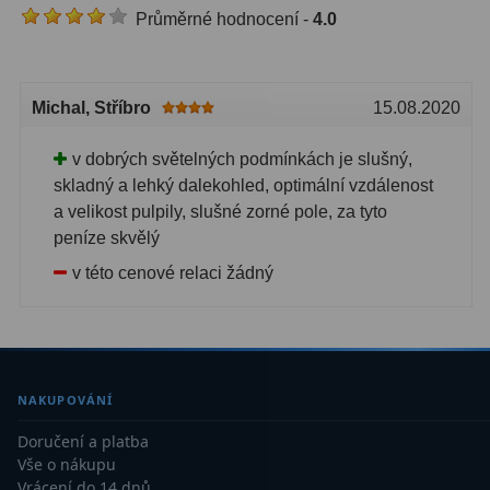
Průměrné hodnocení -
4.0
Dálkoměry
9
Noční vidění
8
Michal
, Stříbro
15.08.2020
Mikroskopy
76
v dobrých světelných podmínkách je slušný,
Pro děti
5
skladný a lehký dalekohled, optimální vzdálenost
a velikost pulpily, slušné zorné pole, za tyto
Hobby
4
peníze skvělý
Školní a studentské
14
v této cenové relaci žádný
Laboratorní
33
Kapesní
10
Digitální
10
NAKUPOVÁNÍ
Doručení a platba
Příslušenství mikroskopů
16
Vše o nákupu
Vrácení do 14 dnů