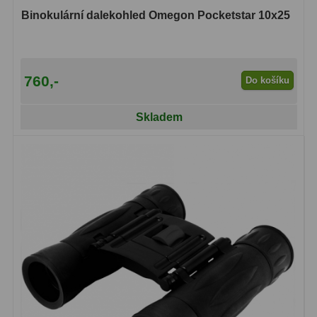
Binokulární dalekohled Omegon Pocketstar 10x25
Primární zrcadla
9
Sekundární zrcadla
6
760,-
Do košíku
Adaptéry k okulárovým
výtahům
8
Skladem
Pozorovací dalekohledy
50
Kompaktní
3
Turistické
9
Pro pozorování přírody a
ornitologie
17
Monokuláry
20
Dárkové
1