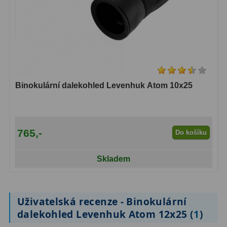
Binokulární dalekohledy
285
Astronomické
44
Lovecké a turistické
114
Univerzální
38
Binokulární dalekohled Levenhuk Atom 10x25
Kapesní
14
Dětské
7
765,-
Do košíku
Námořní
12
Skladem
Sportovní
54
Divadelní
2
Uživatelská recenze - Binokulární
dalekohled Levenhuk Atom 12x25 (
1
)
Dálkoměry a Noční vidění
17