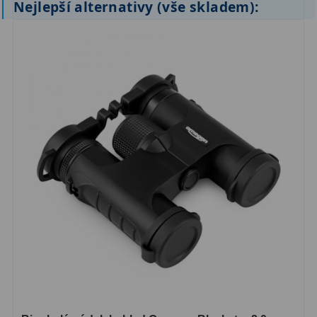
Nejlepší alternativy (vše skladem):
ZOOM
12
ED a Flat Field
12
Měřící, s mřížkou
6
Ostatní
30
Doplňky
1
Filtry
181
Měsíční a Polarizační
23
Sluneční
42
CLS a UHC
18
Širokopásmové
13