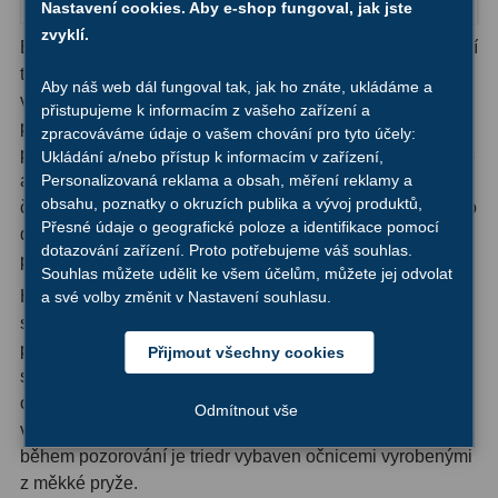
Nastavení cookies. Aby e-shop fungoval, jak jste
Ostatní
22
zvyklí.
Binokulární dalekohled Levenhuk Atom 12x25 - kompaktní
Seřízení
22
triedr umožňující sledování objektů nacházejících se ve
Aby náš web dál fungoval tak, jak ho znáte, ukládáme a
velké vzdálenosti od pozorovatele. Vysoké zvětšení
přistupujeme k informacím z vašeho zařízení a
Laserové kolimátory
6
přístroje, spolu s jeho kompaktními rozměry, je výsledkem
zpracováváme údaje o vašem chování pro tyto účely:
použití konstrukce triedru se střechovými hranoly. Optika s
Ukládání a/nebo přístup k informacím v zařízení,
Optické kolimátory
11
Personalizovaná reklama a obsah, měření reklamy a
antireflexní vrstvou na všech aktivních plochách zajišťuje
obsahu, poznatky o okruzích publika a vývoj produktů,
Umělé hvězdy
5
čistý, jasný obraz ve věrných barvách. Plášť binokulárního
Přesné údaje o geografické poloze a identifikace pomocí
dalekohledu Levenhuk Atom 12x25 je opatřen pryžovou
dotazování zařízení. Proto potřebujeme váš souhlas.
Zrcátka a hranoly
61
povrchovou úpravou.
Souhlas můžete udělit ke všem účelům, můžete jej odvolat
Hranoly a čočky triedru jsou vyrobeny z borosilikátového
a své volby změnit v Nastavení souhlasu.
Diagonální zrcátka
36
skla BK-7 s antireflexní vrstvou na všech optických
plochách. Praktické zaostřovací kolečko nabízí rychlé a
Přijmout všechny cookies
Diagonální hranoly
7
snadné zaostření. Kroužek dioptrické korekce na pravém
Amici hranoly 45°
11
okuláru umožňuje provádět nezbytné úpravy potřebné k
Odmítnout vše
vyrovnání rozdílů v kvalitě zraku. Pro maximální pohodlí
Amici hranoly 90°
7
během pozorování je triedr vybaven očnicemi vyrobenými
z měkké pryže.