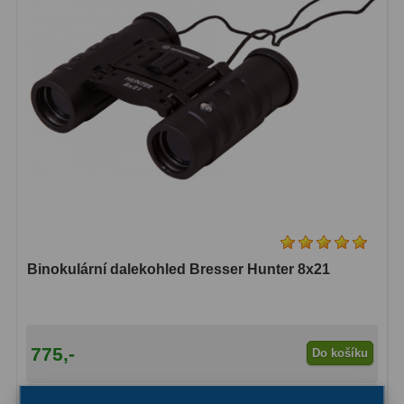
Ostatní
1
Montáže
93
Azimutální AZ
5
Paralaktické EQ
19
Fotografické montáže
5
Stativy a pilíře
3
Objímky
10
Binokulární dalekohled Bresser Hunter 8x21
Motory a pohony
13
Upínací prvky
13
775,-
Do košíku
Závaží
3
Skladem