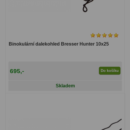
Hledáčky
28
Optické hledáčky
15
Red Dot hledáčky
6
Binokulární dalekohled Bresser Hunter 10x25
Sluneční hledáčky
3
Úchyty a držáky hledáčků
4
695,-
Do košíku
Příslušenství
54
Skladem
Redukce 1,25" a 2"
17
Svítilny
5
Čištění
28
Binohlavy
3