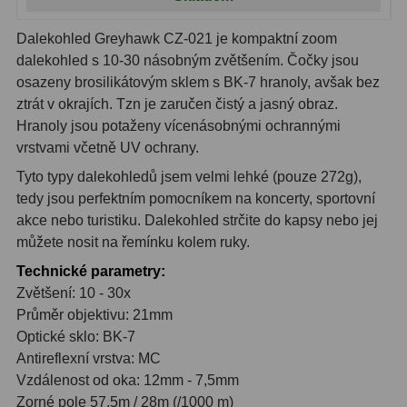
Ostatní
22
Dalekohled Greyhawk CZ-021 je kompaktní zoom
Seřízení
22
dalekohled s 10-30 násobným zvětšením. Čočky jsou
osazeny brosilikátovým sklem s BK-7 hranoly, avšak bez
Laserové kolimátory
6
ztrát v okrajích. Tzn je zaručen čistý a jasný obraz.
Hranoly jsou potaženy vícenásobnými ochrannými
Optické kolimátory
11
vrstvami včetně UV ochrany.
Umělé hvězdy
5
Tyto typy dalekohledů jsem velmi lehké (pouze 272g),
tedy jsou perfektním pomocníkem na koncerty, sportovní
Zrcátka a hranoly
61
akce nebo turistiku. Dalekohled strčite do kapsy nebo jej
můžete nosit na řemínku kolem ruky.
Diagonální zrcátka
36
Technické parametry:
Diagonální hranoly
7
Zvětšení: 10 - 30x
Průměr objektivu: 21mm
Amici hranoly 45°
11
Optické sklo: BK-7
Antireflexní vrstva: MC
Amici hranoly 90°
7
Vzdálenost od oka: 12mm - 7,5mm
Zorné pole 57,5m / 28m (/1000 m)