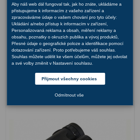
Aby náš web dál fungoval tak, jak ho znáte, ukládáme a
přistupujeme k informacím z vašeho zařízení a
Hledáčky
28
zpracováváme údaje o vašem chování pro tyto účely:
Ukládání a/nebo přístup k informacím v zařízení,
Optické hledáčky
15
Personalizovaná reklama a obsah, měření reklamy a
obsahu, poznatky o okruzích publika a vývoj produktů,
Red Dot hledáčky
6
Přesné údaje o geografické poloze a identifikace pomocí
Binokulární dalekohled Levenhuk Atom 10x25
dotazování zařízení. Proto potřebujeme váš souhlas.
Sluneční hledáčky
3
Souhlas můžete udělit ke všem účelům, můžete jej odvolat
a své volby změnit v Nastavení souhlasu.
Úchyty a držáky hledáčků
4
765,-
Do košíku
Přijmout všechny cookies
Příslušenství
54
Skladem
Odmítnout vše
Redukce 1,25" a 2"
17
Svítilny
5
Čištění
28
Binohlavy
3