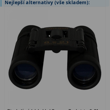
Nejlepší alternativy (vše skladem):
ZOOM
12
ED a Flat Field
12
Měřící, s mřížkou
6
Ostatní
30
Doplňky
1
Filtry
181
Měsíční a Polarizační
23
Sluneční
42
CLS a UHC
18
Širokopásmové
13