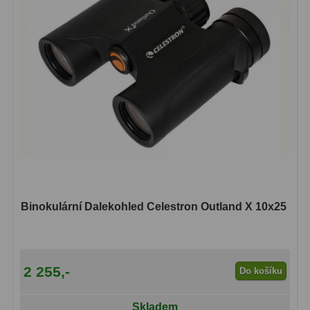
Ostatní
1
Montáže
93
Azimutální AZ
5
Paralaktické EQ
19
Fotografické montáže
5
Stativy a pilíře
3
Objímky
10
Binokulární Dalekohled Celestron Outland X 10x25
Motory a pohony
13
Upínací prvky
13
2 255,-
Do košíku
Závaží
3
Skladem