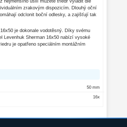
nejmenšího úsilí můžete triedr vyladit dle
ndividuálním zrakovým dispozicím. Dlouhý oční
áhají odclonit boční odlesky, a zajišťují tak
n 16x50 je dokonale vodotěsný. Díky svému
del Levenhuk Sherman 16x50 nabízí vysoké
o triedru je opatřeno speciálním montážním
50 mm
16x