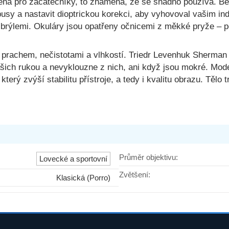
a pro začátečníky, to znamená, že se snadno používá. Bez 
busy a nastavit dioptrickou korekci, aby vyhovoval vašim i
rýlemi. Okuláry jsou opatřeny očnicemi z měkké pryže – pom
ekohled
est II 12x50
d prachem, nečistotami a vlhkostí. Triedr Levenhuk Sherma
šich rukou a nevyklouzne z nich, ani když jsou mokré. Mo
Do košíku
který zvýší stabilitu přístroje, a tedy i kvalitu obrazu. Těl
dem
Průměr objektivu:
Lovecké a sportovní
Zvětšení:
Klasická (Porro)