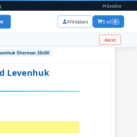
y
Průvodce
Přihlášení
0 Kč
at
0
Akce!
Levenhuk Sherman 16x50
ed Levenhuk