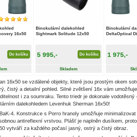
ekohled
Binokulární dalekohled
Binokulární d
scovery 16x50
Sightmark Solitude 12x50
DeltaOptical D
5 995,-
1 975,-
Do košíku
Do košíku
dem
Skladem
Sk
16x50 se vzdálené objekty, které jsou prostým okem sotva 
ý, čistý a detailní pohled. Silné zvětšení 16x vám umožňuj
iditelnost i za soumraku. Tento triedr je dokonale vodotěsný
okulárním dalekohledem Levenhuk Sherman 16x50!
a BaK-4. Konstrukce s Porro hranoly umožňuje minimalizovat
sobnou antireflexní vrstvou. Plášť je naplněn dusíkem, prot
 vytváří za každého počasí jasný, ostrý a čistý obraz.