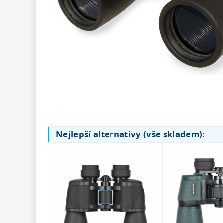
Seřízení 
22
Zrcátka a hranoly 
61
AstroFoto 
306
Komponenty 
78
Pozorovací 
dalekohledy 
50
Binokulární 
dalekohledy 
285
Nejlepší alternativy (vše skladem):
Astronomické
44
Lovecké a
turistické
114
Univerzální
38
Kapesní
14
Dětské
7
Námořní
12