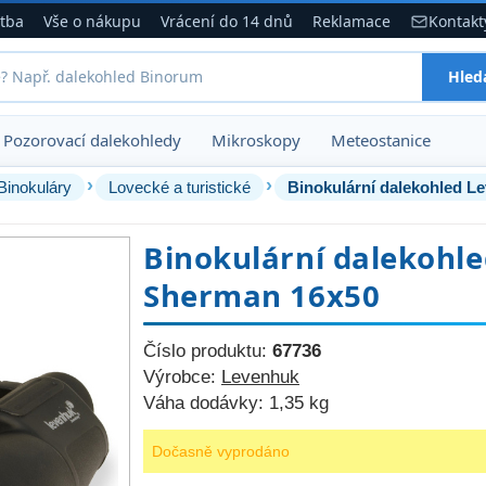
atba
Vše o nákupu
Vrácení do 14 dnů
Reklamace
Kontakt
Hled
Pozorovací dalekohledy
Mikroskopy
Meteostanice
›
›
Binokuláry
Lovecké a turistické
Binokulární dalekohled 
Binokulární dalekohl
Sherman 16x50
Číslo produktu:
67736
Výrobce:
Levenhuk
Váha dodávky:
1,35 kg
Dočasně vyprodáno