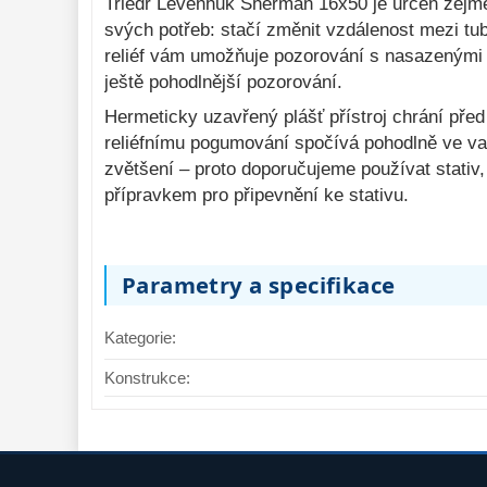
Triedr Levenhuk Sherman 16x50 je určen zejmén
svých potřeb: stačí změnit vzdálenost mezi tu
reliéf vám umožňuje pozorování s nasazenými b
Binokulární dalekohled
Binokulární dal
DeltaOptical Voyager II 20x50
DeltaOptical For
ještě pohodlnější pozorování.
Hermeticky uzavřený plášť přístroj chrání pře
reliéfnímu pogumování spočívá pohodlně ve va
1 595,-
5 295,-
Do košíku
zvětšení – proto doporučujeme používat stativ, 
přípravkem pro připevnění ke stativu.
Skladem
Skla
Parametry a specifikace
Kategorie:
Konstrukce: