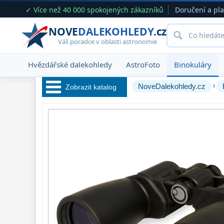
✓ Více než 40 000 spokojených zákazníků
Doručení a pl
NOVE
DALEKOHLEDY
.cz
Váš poradce v oblasti astronomie
Hvězdářské dalekohledy
AstroFoto
Binokuláry
›
NoveDalekohledy.cz
Zobrazit katalog
Hvězdářské 
dalekohledy 
222
Okuláry 
388
Filtry 
183
Barlow čočky 
65
Hledáčky 
28
Příslušenství 
54
Montáže 
93