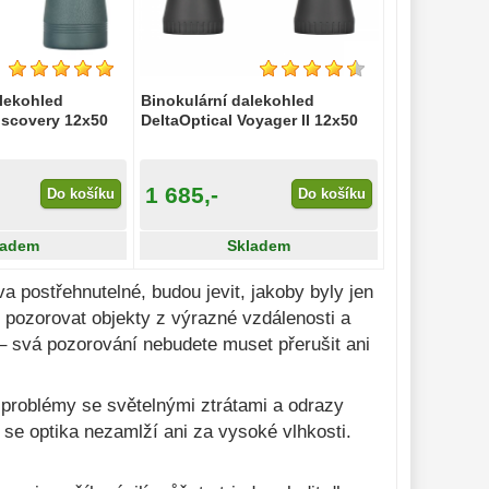
alekohled
Binokulární dalekohled
iscovery 12x50
DeltaOptical Voyager II 12x50
1 685,-
Do košíku
Do košíku
ladem
Skladem
postřehnutelné, budou jevit, jakoby byly jen
e pozorovat objekty z výrazné vzdálenosti a
 – svá pozorování nebudete muset přerušit ani
 problémy se světelnými ztrátami a odrazy
o se optika nezamlží ani za vysoké vlhkosti.