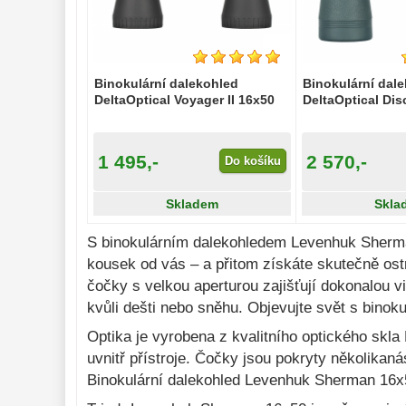
Sportovní
54
Divadelní
2
Dálkoměry a Noční 
vidění 
17
Binokulární dalekohled
Binokulární dal
DeltaOptical Voyager II 16x50
DeltaOptical Di
Mikroskopy 
76
Příslušenství 
mikroskopů 
16
1 495,-
2 570,-
Do košíku
Meteostanice 
52
Skladem
Skla
Foto stativy 
10
S binokulárním dalekohledem Levenhuk Sherman 
Ostatní 
179
kousek od vás – a přitom získáte skutečně ostr
čočky s velkou aperturou zajišťují dokonalou v
Bazar 
11
kvůli dešti nebo sněhu. Objevujte svět s bin
Optika je vyrobena z kvalitního optického skl
uvnitř přístroje. Čočky jsou pokryty několikaná
Binokulární dalekohled Levenhuk Sherman 16x50