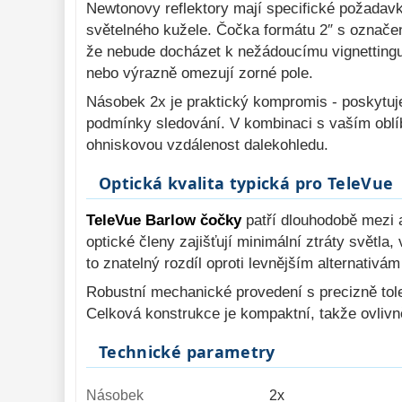
Newtonovy reflektory mají specifické požadavk
Mikroskopy 
76
světelného kužele. Čočka formátu 2″ s označe
že nebude docházet k nežádoucímu vignettingu 
Příslušenství 
mikroskopů 
16
nebo výrazně omezují zorné pole.
Meteostanice 
Násobek 2x je praktický kompromis - poskytuje
52
podmínky sledování. V kombinaci s vaším oblí
Foto stativy 
10
ohniskovou vzdálenost dalekohledu.
Ostatní 
179
Optická kvalita typická pro TeleVue
Bazar 
11
TeleVue Barlow čočky
patří dlouhodobě mezi a
optické členy zajišťují minimální ztráty světla
to znatelný rozdíl oproti levnějším alternativ
Robustní mechanické provedení s precizně to
Celková konstrukce je kompaktní, takže ovlivn
Technické parametry
Násobek
2x