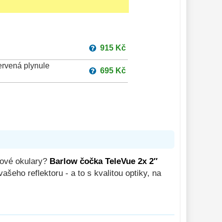
915 Kč
ervená plynule
695 Kč
nové okulary?
Barlow čočka TeleVue 2x 2″
šeho reflektoru - a to s kvalitou optiky, na