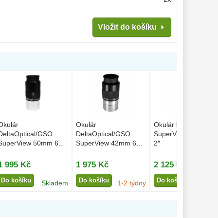
Vložit do košíku
Okulár
Okulár
Okulár DeltaOptical
DeltaOptical/GSO
DeltaOptical/GSO
SuperView 30mm 68
SuperView 50mm 60°
SuperView 42mm 65°
2″
2″
2″
1 995 Kč
1 975 Kč
2 125 Kč
Do košíku
Do košíku
Do košíku
Skladem
1-2 týdny
Na dot