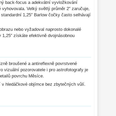
čný back-focus a adekvátní vyvložkování
vyhovovala. Velký světlý průměr 2″ zaručuje,
 standardní 1,25″ Barlow čočky často selhávají
u obrazu nebo vyžadoval naprosto dokonalé
 1,25″ získáte efektivně dvojnásobnou
izně broušené a antireflexně povrstvené
o vizuální pozorovatele i pro astrofotografy je
detailů povrchu Měsíce.
 v hledáčkové objímce bez zbytečných vůlí.