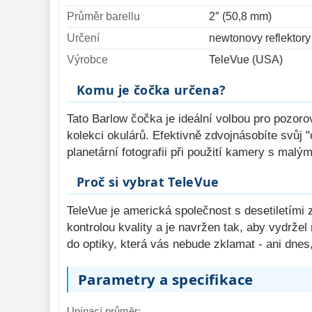
Průměr barellu
2″ (50,8 mm)
Určení
newtonovy reflektor
Výrobce
TeleVue (USA)
Komu je čočka určena?
Tato Barlow čočka je ideální volbou pro pozoro
kolekci okulárů. Efektivně zdvojnásobíte svůj 
planetární fotografii při použití kamery s malý
Proč si vybrat TeleVue
TeleVue je americká společnost s desetiletími
kontrolou kvality a je navržen tak, aby vydrž
do optiky, která vás nebude zklamat - ani dnes,
Parametry a specifikace
Upínací průměr: