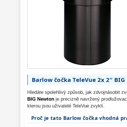
Převracecí
4
Hledáčky 
28
Příslušenství 
54
Montáže 
93
Seřízení 
22
Zrcátka a hranoly 
61
AstroFoto 
306
Komponenty 
78
Barlow čočka TeleVue 2x 2″ BI
Pozorovací 
Hledáte spolehlivý způsob, jak zdvojnásobit 
dalekohledy 
50
BIG Newton
je precizně navržený prodlužovací 
Binokulární 
kterou jsou uživatelé TeleVue zvyklí.
dalekohledy 
285
Proč je tato Barlow čočka vhodná p
Dálkoměry a Noční 
vidění 
17