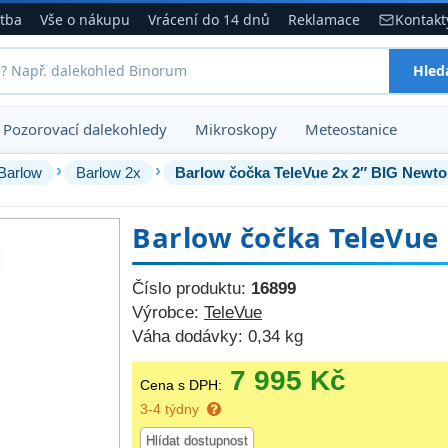
atba
Vše o nákupu
Vrácení do 14 dnů
Reklamace
Kontakt
Hled
Pozorovací dalekohledy
Mikroskopy
Meteostanice
›
›
Barlow
Barlow 2x
Barlow čočka TeleVue 2x 2″ BIG Newt
Barlow čočka TeleVue
Číslo produktu:
16899
Výrobce:
TeleVue
Váha dodávky:
0,34 kg
7 995 Kč
Cena s DPH:
3-4 týdny
Hlídat dostupnost