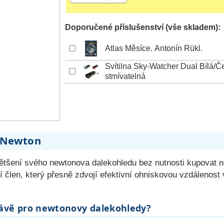
Doporučené příslušenství (vše skladem):
Atlas Měsíce. Antonín Rükl.
Svítilna Sky-Watcher Dual Bílá/Č
stmívatelná
G Newton
zvětšení svého newtonova dalekohledu bez nutnosti kupovat 
člen, který přesně zdvojí efektivní ohniskovou vzdálenost va
rávě pro newtonovy dalekohledy?