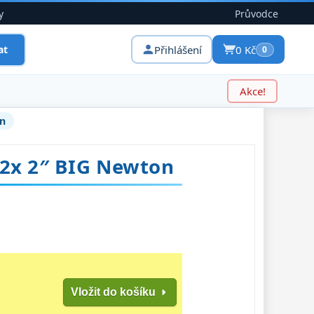
y
Průvodce
Přihlášení
0 Kč
at
0
Akce!
on
 2x 2″ BIG Newton
Vložit do košíku