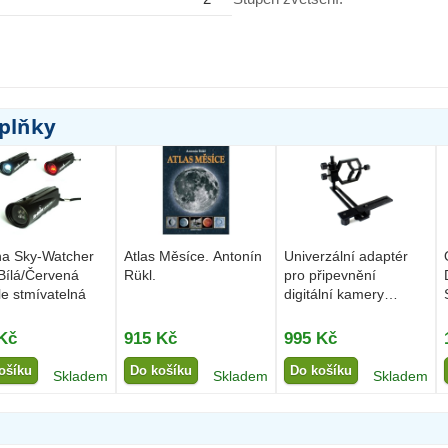
oplňky
lna Sky-Watcher
Atlas Měsíce. Antonín
Univerzální adaptér
Bílá/Červená
Rükl.
pro připevnění
le stmívatelná
digitální kamery
Binorum...
Kč
915 Kč
995 Kč
ošíku
Do košíku
Do košíku
Skladem
Skladem
Skladem