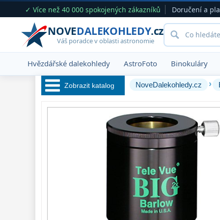
✓ Více než 40 000 spokojených zákazníků
Doručení a pl
NOVE
DALEKOHLEDY
.cz
Váš poradce v oblasti astronomie
Hvězdářské dalekohledy
AstroFoto
Binokuláry
›
NoveDalekohledy.cz
Zobrazit katalog
Hvězdářské 
dalekohledy 
222
Okuláry 
388
Filtry 
182
Barlow čočky 
65
Barlow 2x
38
Barlow 3x
12
Barlow 4x
3
Barlow 5x
8