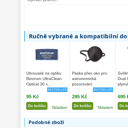
Ručně vybrané a kompatibilní d
Ubrousek na optiku
Páska přes oko pro
Svíti
Binorum UltraClean
astronomická
Dual 
Optical 30 x...
pozorování
plynu
BESTSELLER
BESTSELLER
95 Kč
295 Kč
695 
Do košíku
Do košíku
Do k
Skladem
Skladem
Podobné zboží