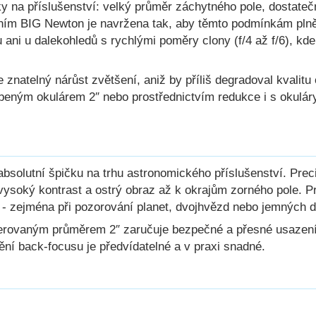
y na příslušenství: velký průměr záchytného pole, dostate
ním BIG Newton je navržena tak, aby těmto podmínkám plně 
ani u dalekohledů s rychlými poměry clony (f/4 až f/6), kde
 znatelný nárůst zvětšení, aniž by příliš degradoval kvalit
beným okulárem 2″ nebo prostřednictvím redukce i s okuláry
bsolutní špičku na trhu astronomického příslušenství. Prec
, vysoký kontrast a ostrý obraz až k okrajům zorného pole. Pr
ám - zejména při pozorování planet, dvojhvězd nebo jemných 
lerovaným průměrem 2″ zaručuje bezpečné a přesné usazení
ění back-focusu je předvídatelné a v praxi snadné.