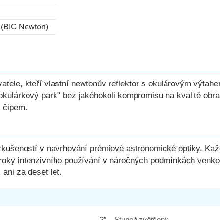
y (BIG Newton)
vatele, kteří vlastní newtonův reflektor s okulárovým výtahe
"okulárkový park" bez jakéhokoli kompromisu na kvalitě obraz
m čipem.
 zkušeností v navrhování prémiové astronomické optiky. Ka
el roky intenzivního používání v náročných podmínkách venko
 ani za deset let.
2″
Stupeň zvětšení: