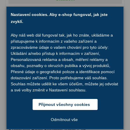
Ostatní
22
Nastavení cookies. Aby e-shop fungoval, jak jste
Seřízení
22
zvyklí.
Laserové kolimátory
6
Aby náš web dál fungoval tak, jak ho znáte, ukládáme a
přistupujeme k informacím z vašeho zařízení a
Optické kolimátory
11
zpracováváme údaje o vašem chování pro tyto účely:
Ukládání a/nebo přístup k informacím v zařízení,
Umělé hvězdy
5
Personalizovaná reklama a obsah, měření reklamy a
obsahu, poznatky o okruzích publika a vývoj produktů,
Zrcátka a hranoly
61
Přesné údaje o geografické poloze a identifikace pomocí
dotazování zařízení. Proto potřebujeme váš souhlas.
Diagonální zrcátka
36
Souhlas můžete udělit ke všem účelům, můžete jej odvolat
a své volby změnit v Nastavení souhlasu.
Diagonální hranoly
7
Přijmout všechny cookies
Amici hranoly 45°
11
Amici hranoly 90°
7
Odmítnout vše
Kolimátor Rigel Systems Aline 1,25″