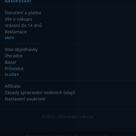
NAKUPOVÁNÍ
Kamery
3
Doručení a platba
Preparáty
2
Vše o nákupu
Vrácení do 14 dnů
Sklíčka
8
Reklamace
INFO
Mikroskopicke sady
3
Stav objednávky
Meteostanice
52
iPoradce
Bazar
Domácí
21
Průvodce
SLUŽBY
Pokročilé
5
Affiliate
Zásady zpracování osobních údajů
Profesionální
9
Nastavení soukromí
Čidla
2
© 2013 - 2026 Vedius Soft s.r.o.
Teploměry a vlhkoměry
15
Foto stativy
10