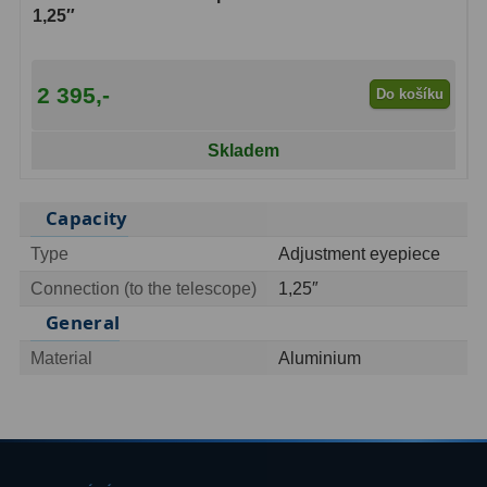
1,25″
Dálkoměry
9
Noční vidění
8
2 395,-
Do košíku
Mikroskopy
76
Skladem
Pro děti
5
Hobby
4
Capacity
Type
Adjustment eyepiece
Školní a studentské
14
Connection (to the telescope)
1,25″
Laboratorní
33
General
Kapesní
10
Material
Aluminium
Digitální
10
Příslušenství mikroskopů
16