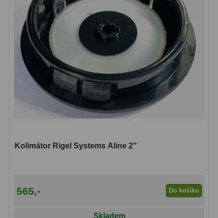
Ostatní
1
Montáže
93
Azimutální AZ
5
Paralaktické EQ
19
Fotografické montáže
5
Stativy a pilíře
3
Objímky
10
Kolimátor Rigel Systems Aline 2″
Motory a pohony
13
Upínací prvky
13
565,-
Do košíku
Závaží
3
Skladem