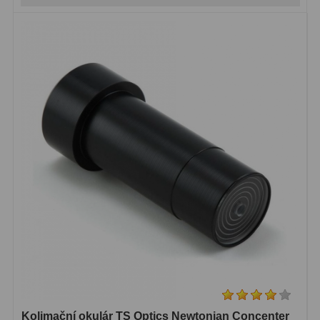
Binokulární dalekohledy
285
Astronomické
44
Lovecké a turistické
114
Univerzální
38
Kapesní
14
Dětské
7
Námořní
12
Sportovní
54
Divadelní
2
Dálkoměry a Noční vidění
17
Kolimační okulár TS Optics Newtonian Concenter