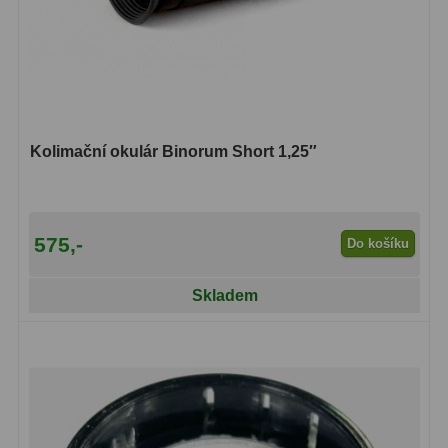
Hledáčky
28
Optické hledáčky
15
Red Dot hledáčky
6
Kolimační okulár Binorum Short 1,25″
Sluneční hledáčky
3
Úchyty a držáky hledáčků
4
575,-
Do košíku
Příslušenství
54
Skladem
Redukce 1,25" a 2"
17
Svítilny
5
Čištění
28
Binohlavy
3