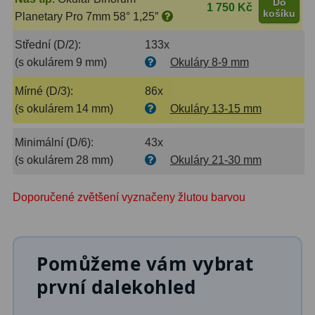
AstroFoto
306
Do
1 750 Kč
košíku
Planetary Pro 7mm 58° 1,25″
Planetární kamery
19
Střední (D/2):
133x
(s okulárem 9 mm)
Okuláry 8-9 mm
Deep-Sky kamery
28
Mírné (D/3):
86x
Guiding kamery
14
(s okulárem 14 mm)
Okuláry 13-15 mm
T-kroužky
16
Minimální (D/6):
43x
Adaptéry projekční
11
(s okulárem 28 mm)
Okuláry 21-30 mm
Adaptéry T2
39
Doporučené zvětšení vyznačeny žlutou barvou
Adaptéry M48
33
Filtry L-RGB
7
Pomůžeme vám vybrat
Filtry IR-Pass
6
první dalekohled
Filtry IR-Block
10