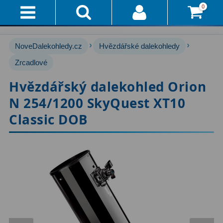
0
Přihlášení
Akce!
›
›
NoveDalekohledy.cz
Hvězdářské dalekohledy
Affiliate
Hvězdářské dalekohledy
Zrcadlové
222
Hvězdářský dalekohled Orion
Průvodce
Pro začátečníky
67
N 254/1200 SkyQuest XT10
Pro děti
30
Doručení
Classic DOB
A
Čočkové
60
Platba
Zrcadlové
65
Vše
O
Katadioptrické
7
Nákupu
ED / Apochromáty
33
Vrácení
Ritchey-Chrétien
13
Do