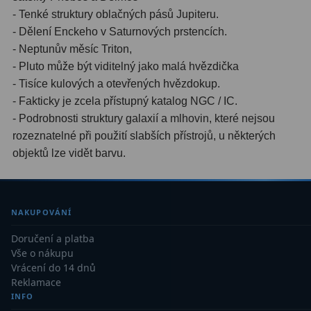
- Tenké struktury oblačných pásů Jupiteru.
Binokulární dalekohledy
285
- Dělení Enckeho v Saturnových prstencích.
- Neptunův měsíc Triton,
Astronomické
44
- Pluto může být viditelný jako malá hvězdička
- Tisíce kulových a otevřených hvězdokup.
Lovecké a turistické
114
- Fakticky je zcela přístupný katalog NGC / IC.
Univerzální
38
- Podrobnosti struktury galaxií a mlhovin, které nejsou
rozeznatelné při použití slabších přístrojů, u některých
Kapesní
14
objektů lze vidět barvu.
Dětské
7
Námořní
12
NAKUPOVÁNÍ
Sportovní
54
Doručení a platba
Vše o nákupu
Divadelní
2
Vrácení do 14 dnů
Reklamace
Dálkoměry a Noční vidění
17
INFO