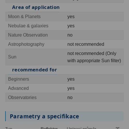
Area of application
Hledáčky
28
Moon & Planets
yes
Nebulae & galaxies
yes
Optické hledáčky
15
Nature Observation
no
Red Dot hledáčky
6
Astrophotography
not recommended
Sluneční hledáčky
3
not recommended (Only
Sun
with appropriate Sun filter)
Úchyty a držáky hledáčků
4
recommended for
Příslušenství
54
Beginners
yes
Advanced
yes
Redukce 1,25" a 2"
17
Observatories
no
Svítilny
5
Čištění
28
Parametry a specifikace
Binohlavy
3
Typ
Reflektor
Upínací průměr
2″