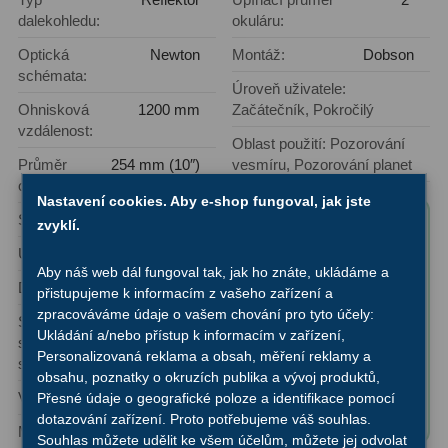
dalekohledu:
okuláru:
Ostatní
1
Optická
Newton
Montáž:
Dobson
schémata:
Montáže
93
Úroveň uživatele:
Ohnisková
1200 mm
Začátečník, Pokročilý
Azimutální AZ
5
vzdálenost:
Oblast použití: Pozorování
Paralaktické EQ
19
Průměr
254 mm (10″)
vesmíru, Pozorování planet
objektivu:
Nastavení cookies. Aby e-shop fungoval, jak jste
Fotografické montáže
5
Světelnost:
f/4,7
Obsah balení
zvyklí.
Stativy a pilíře
3
produktu "Hvězdářský
Úhlové rozlišení:
0,45"
Aby náš web dál fungoval tak, jak ho znáte, ukládáme a
dalekohled Orion N
Dosah:
13,8 magnituda
Objímky
10
přistupujeme k informacím z vašeho zařízení a
254/1200 SkyQuest
zpracováváme údaje o vašem chování pro tyto účely:
Síla
1316x
XT10 Classic DOB":
(ve srovnání
Motory a pohony
13
Ukládání a/nebo přístup k informacím v zařízení,
s lidským
sbírání
✅ 1,25″ eyepieces:
Personalizovaná reklama a obsah, měření reklamy a
okem)
světla:
SPL 25mm
Upínací prvky
13
obsahu, poznatky o okruzích publika a vývoj produktů,
✅ Finder scope: Red
Výrobní série:
SkyQuest
Přesné údaje o geografické poloze a identifikace pomocí
Závaží
3
dotazování zařízení. Proto potřebujeme váš souhlas.
dot finder
Maximální užitečné
510x
Souhlas můžete udělit ke všem účelům, můžete jej odvolat