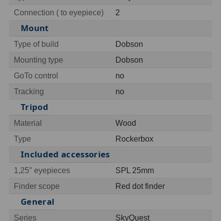
OIII
9
Connection ( to eyepiece)
2
Mount
Hβ
6
Type of build
Dobson
SII
2
Mounting type
Dobson
Planetární
2
GoTo control
no
Tracking
no
Barevné
66
Tripod
Barlow čočky
65
Material
Wood
Barlow 2x
38
Type
Rockerbox
Included accessories
Barlow 3x
12
1,25″ eyepieces
SPL 25mm
Barlow 4x
3
Finder scope
Red dot finder
General
Barlow 5x
8
Series
SkyQuest
Převracecí
4