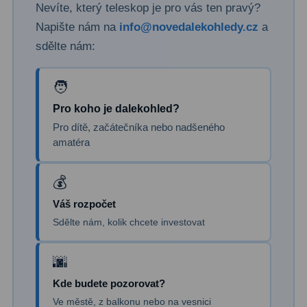
Nevíte, který teleskop je pro vás ten pravý?
Filtry Clip
5
Napište nám na
info@novedalekohledy.cz
a
Filtry CCD Hα, OIII
7
sdělte nám:
Filtrová kola a rámy
16
Rovnače a reduktory
13
Pro koho je dalekohled?
Pro dítě, začátečníka nebo nadšeného
Pointace
7
amatéra
Zaostřovací masky
27
ADC, Tilting
14
Váš rozpočet
Rotátory
34
Sdělte nám, kolik chcete investovat
Komponenty
78
Helical výtahy
11
Kde budete pozorovat?
Ve městě, z balkonu nebo na vesnici
Okulárové výtahy
44