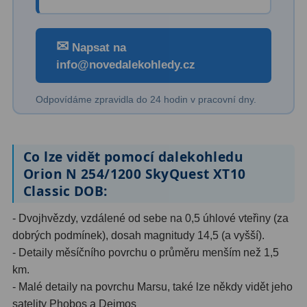
Primární zrcadla
9
✉
Napsat na
Sekundární zrcadla
6
info@novedalekohledy.cz
Adaptéry k okulárovým
Odpovídáme zpravidla do 24 hodin v pracovní dny.
výtahům
8
Pozorovací dalekohledy
50
Co lze vidět pomocí dalekohledu
Kompaktní
3
Orion N 254/1200 SkyQuest XT10
Classic DOB:
Turistické
9
- Dvojhvězdy, vzdálené od sebe na 0,5 úhlové vteřiny (za
Pro pozorování přírody a
dobrých podmínek), dosah magnitudy 14,5 (a vyšší).
ornitologie
17
- Detaily měsíčního povrchu o průměru menším než 1,5
km.
Monokuláry
20
- Malé detaily na povrchu Marsu, také lze někdy vidět jeho
Dárkové
1
satelity Phobos a Deimos