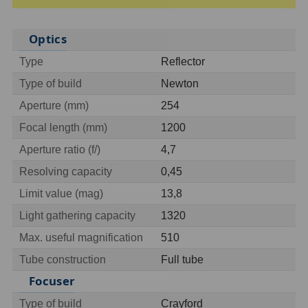
ZOOM
12
Optics
ED a Flat Field
12
Type
Reflector
Type of build
Newton
Měřící, s mřížkou
6
Aperture (mm)
254
Ostatní
30
Focal length (mm)
1200
Doplňky
1
Aperture ratio (f/)
4,7
Resolving capacity
0,45
Filtry
181
Limit value (mag)
13,8
Měsíční a Polarizační
23
Light gathering capacity
1320
Sluneční
42
Max. useful magnification
510
Tube construction
Full tube
CLS a UHC
18
Focuser
Širokopásmové
13
Type of build
Crayford