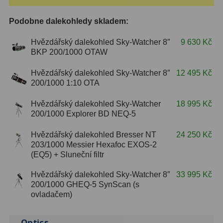
ZOOM
12
Podobne dalekohledy skladem:
ED a Flat Field
12
Hvězdářský dalekohled Sky-Watcher 8″
9 630 Kč
BKP 200/1000 OTAW
Měřící, s mřížkou
6
Hvězdářský dalekohled Sky-Watcher 8″
12 495 Kč
Ostatní
30
200/1000 1:10 OTA
Doplňky
1
Hvězdářský dalekohled Sky-Watcher
18 995 Kč
200/1000 Explorer BD NEQ-5
Filtry
181
Hvězdářský dalekohled Bresser NT
24 250 Kč
203/1000 Messier Hexafoc EXOS-2
Měsíční a Polarizační
23
(EQ5) + Sluneční filtr
Sluneční
42
Hvězdářský dalekohled Sky-Watcher 8″
33 995 Kč
200/1000 GHEQ-5 SynScan (s
CLS a UHC
18
ovladačem)
Širokopásmové
13
Optics