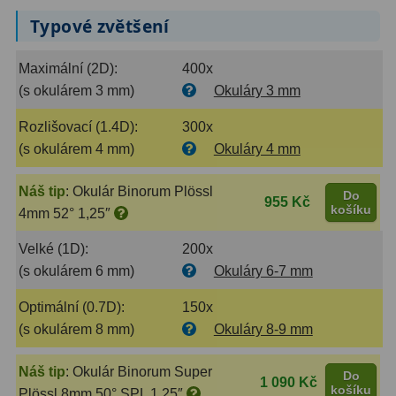
AstroFoto
306
Typové zvětšení
Planetární kamery
19
Maximální (2D):
400x
Deep-Sky kamery
28
(s okulárem 3 mm)
Okuláry 3 mm
Guiding kamery
14
Rozlišovací (1.4D):
300x
(s okulárem 4 mm)
Okuláry 4 mm
T-kroužky
16
Adaptéry projekční
11
Náš tip
:
Okulár Binorum Plössl
Do
955 Kč
košíku
4mm 52° 1,25″
Adaptéry T2
39
Velké (1D):
200x
Adaptéry M48
33
(s okulárem 6 mm)
Okuláry 6-7 mm
Filtry L-RGB
7
Optimální (0.7D):
150x
(s okulárem 8 mm)
Okuláry 8-9 mm
Filtry IR-Pass
6
Náš tip
:
Okulár Binorum Super
Do
Filtry IR-Block
10
1 090 Kč
košíku
Plössl 8mm 50° SPL 1,25″