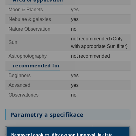
Ostatní
1
Moon & Planets
yes
Nebulae & galaxies
yes
Montáže
93
Nature Observation
no
Azimutální AZ
5
not recommended (Only
Sun
with appropriate Sun filter)
Paralaktické EQ
19
Astrophotography
not recommended
Fotografické montáže
5
recommended for
Stativy a pilíře
3
Beginners
yes
Advanced
yes
Objímky
10
Observatories
no
Motory a pohony
13
Parametry a specifikace
Upínací prvky
13
Závaží
3
Typ
Reflektor
Upínací průměr
2″
dalekohledu:
okuláru:
Nastavení cookies. Aby e-shop fungoval, jak jste