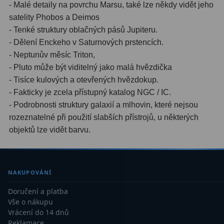
- Malé detaily na povrchu Marsu, také lze někdy vidět jeho
Dálkoměry
9
satelity Phobos a Deimos
- Tenké struktury oblačných pásů Jupiteru.
Noční vidění
8
- Dělení Enckeho v Saturnových prstencích.
Mikroskopy
76
- Neptunův měsíc Triton,
- Pluto může být viditelný jako malá hvězdička
Pro děti
5
- Tisíce kulových a otevřených hvězdokup.
- Fakticky je zcela přístupný katalog NGC / IC.
Hobby
4
- Podrobnosti struktury galaxií a mlhovin, které nejsou
rozeznatelné při použití slabších přístrojů, u některých
Školní a studentské
14
objektů lze vidět barvu.
Laboratorní
33
Kapesní
10
NAKUPOVÁNÍ
Digitální
10
Doručení a platba
Vše o nákupu
Příslušenství mikroskopů
16
Vrácení do 14 dnů
Reklamace