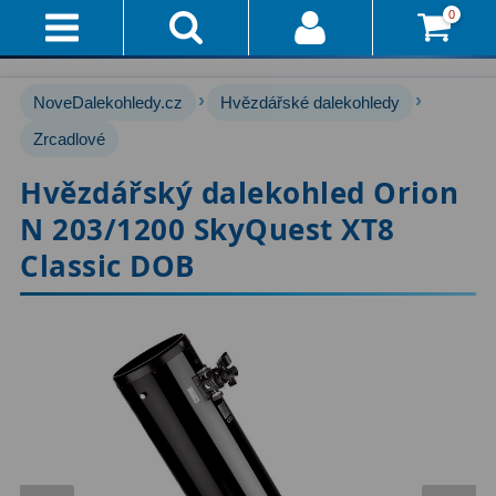
0
Přihlášení
Akce!
›
›
NoveDalekohledy.cz
Hvězdářské dalekohledy
Affiliate
Hvězdářské dalekohledy
Zrcadlové
222
Hvězdářský dalekohled Orion
Průvodce
Pro začátečníky
67
N 203/1200 SkyQuest XT8
Pro děti
30
Doručení
Classic DOB
A
Čočkové
60
Platba
Zrcadlové
65
Vše
O
Katadioptrické
7
Nákupu
ED / Apochromáty
33
Vrácení
Ritchey-Chrétien
13
Do