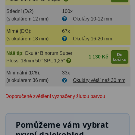
Filtry Clip
5
Střední (D/2):
100x
Filtry CCD Hα, OIII
7
(s okulárem 12 mm)
Okuláry 10-12 mm
Mírné (D/3):
67x
Filtrová kola a rámy
16
(s okulárem 18 mm)
Okuláry 16-20 mm
Rovnače a reduktory
13
Náš tip
:
Okulár Binorum Super
Do
Pointace
7
1 130 Kč
košíku
Plössl 18mm 50° SPL 1,25″
Zaostřovací masky
27
Minimální (D/6):
33x
(s okulárem 36 mm)
Okuláry větší než 30 mm
ADC, Tilting
14
Rotátory
34
Doporučené zvětšení vyznačeny žlutou barvou
Komponenty
78
Pomůžeme vám vybrat
Helical výtahy
11
první dalekohled
Okulárové výtahy
44