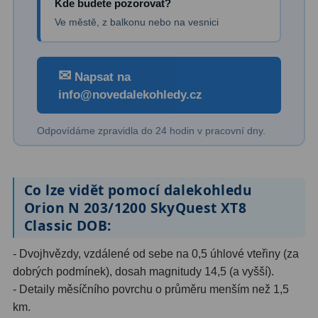
Kde budete pozorovat?
Ve městě, z balkonu nebo na vesnici
Binokulární dalekohledy
285
Astronomické
44
✉
Napsat na
Lovecké a turistické
114
info@novedalekohledy.cz
Univerzální
38
Odpovídáme zpravidla do 24 hodin v pracovní dny.
Kapesní
14
Dětské
7
Co lze vidět pomocí dalekohledu
Orion N 203/1200 SkyQuest XT8
Námořní
12
Classic DOB:
Sportovní
54
- Dvojhvězdy, vzdálené od sebe na 0,5 úhlové vteřiny (za
Divadelní
2
dobrých podmínek), dosah magnitudy 14,5 (a vyšší).
- Detaily měsíčního povrchu o průměru menším než 1,5
Dálkoměry a Noční vidění
17
km.