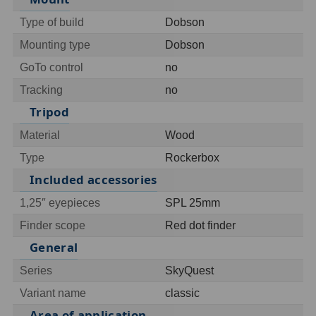
Type of build
Dobson
Hledáčky
28
Mounting type
Dobson
Optické hledáčky
15
GoTo control
no
Tracking
no
Red Dot hledáčky
6
Tripod
Sluneční hledáčky
3
Material
Wood
Úchyty a držáky hledáčků
4
Type
Rockerbox
Included accessories
Příslušenství
54
1,25″ eyepieces
SPL 25mm
Redukce 1,25" a 2"
17
Finder scope
Red dot finder
General
Svítilny
5
Series
SkyQuest
Čištění
28
Variant name
classic
Binohlavy
3
Area of application