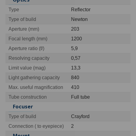
OIII
9
Type
Reflector
Hβ
6
Type of build
Newton
Aperture (mm)
203
SII
2
Focal length (mm)
1200
Planetární
2
Aperture ratio (f/)
5,9
Barevné
66
Resolving capacity
0,57
Limit value (mag)
13,3
Barlow čočky
65
Light gathering capacity
840
Barlow 2x
38
Max. useful magnification
410
Tube construction
Full tube
Barlow 3x
12
Focuser
Barlow 4x
3
Type of build
Crayford
Barlow 5x
8
Connection ( to eyepiece)
2
Mount
Převracecí
4