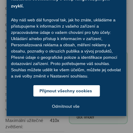
Ostatní
22
zvyklí.
Optická
Newton
Montáž:
Dobson
schémata:
Seřízení
22
Úroveň uživatele:
Aby náš web dál fungoval tak, jak ho znáte, ukládáme a
Ohnisková
1200 mm
Začátečník, Pokročilý
přistupujeme k informacím z vašeho zařízení a
Laserové kolimátory
6
vzdálenost:
zpracováváme údaje o vašem chování pro tyto účely:
Oblast použití: Pozorování
Ukládání a/nebo přístup k informacím v zařízení,
Průměr
203 mm (8″)
vesmíru, Pozorování planet
Optické kolimátory
11
Personalizovaná reklama a obsah, měření reklamy a
objektivu:
obsahu, poznatky o okruzích publika a vývoj produktů,
Umělé hvězdy
5
Světelnost:
f/5,9
Přesné údaje o geografické poloze a identifikace pomocí
Obsah balení
dotazování zařízení. Proto potřebujeme váš souhlas.
produktu "Hvězdářský
Úhlové rozlišení:
0,57"
Zrcátka a hranoly
61
Souhlas můžete udělit ke všem účelům, můžete jej odvolat
dalekohled Orion N
a své volby změnit v Nastavení souhlasu.
Dosah:
13,3 magnituda
203/1200 SkyQuest
Diagonální zrcátka
36
Síla
841x
XT8 Classic DOB":
(ve srovnání
Přijmout všechny cookies
s lidským
sbírání
Diagonální hranoly
7
✅ 1,25″ eyepieces:
okem)
světla:
SPL 25mm
Odmítnout vše
Amici hranoly 45°
11
✅ Finder scope: Red
Výrobní série:
SkyQuest
dot finder
Amici hranoly 90°
7
Maximální užitečné
410x
zvětšení: