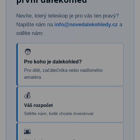
Primární zrcadla
9
Nevíte, který teleskop je pro vás ten pravý?
Napište nám na
info@novedalekohledy.cz
a
Sekundární zrcadla
6
sdělte nám:
Adaptéry k okulárovým
výtahům
8
Pozorovací dalekohledy
50
Pro koho je dalekohled?
Pro dítě, začátečníka nebo nadšeného
Kompaktní
3
amatéra
Turistické
9
Pro pozorování přírody a
Váš rozpočet
ornitologie
17
Sdělte nám, kolik chcete investovat
Monokuláry
20
Dárkové
1