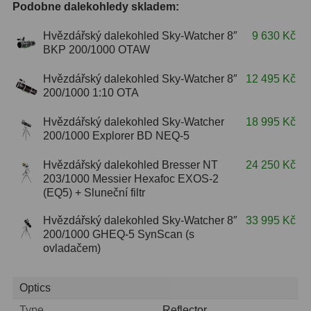
Podobne dalekohledy skladem:
ZOOM
12
Hvězdářský dalekohled Sky-Watcher 8″
9 630 Kč
BKP 200/1000 OTAW
ED a Flat Field
12
Hvězdářský dalekohled Sky-Watcher 8″
12 495 Kč
Měřící, s mřížkou
6
200/1000 1:10 OTA
Ostatní
30
Hvězdářský dalekohled Sky-Watcher
18 995 Kč
200/1000 Explorer BD NEQ-5
Doplňky
1
Hvězdářský dalekohled Bresser NT
24 250 Kč
Filtry
181
203/1000 Messier Hexafoc EXOS-2
(EQ5) + Sluneční filtr
Měsíční a Polarizační
23
Hvězdářský dalekohled Sky-Watcher 8″
33 995 Kč
200/1000 GHEQ-5 SynScan (s
Sluneční
42
ovladačem)
CLS a UHC
18
Optics
Širokopásmové
13
Type
Reflector