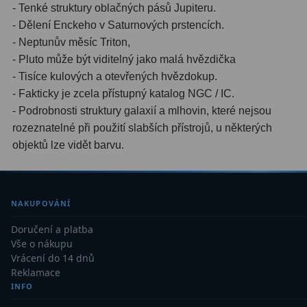
- Tenké struktury oblačných pásů Jupiteru.
Dálkoměry
9
- Dělení Enckeho v Saturnových prstencích.
Noční vidění
8
- Neptunův měsíc Triton,
- Pluto může být viditelný jako malá hvězdička
Mikroskopy
76
- Tisíce kulových a otevřených hvězdokup.
- Fakticky je zcela přístupný katalog NGC / IC.
Pro děti
5
- Podrobnosti struktury galaxií a mlhovin, které nejsou
rozeznatelné při použití slabších přístrojů, u některých
Hobby
4
objektů lze vidět barvu.
Školní a studentské
14
Laboratorní
33
NAKUPOVÁNÍ
Kapesní
10
Doručení a platba
Vše o nákupu
Digitální
10
Vrácení do 14 dnů
Reklamace
Příslušenství mikroskopů
16
INFO