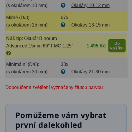
(s okulárem 10 mm)
Okuláry 10-12 mm
Filtry Clip
5
Mírné (D/3):
67x
Filtry CCD Hα, OIII
7
(s okulárem 15 mm)
Okuláry 13-15 mm
Filtrová kola a rámy
16
Náš tip
:
Okulár Binorum
Rovnače a reduktory
13
Do
Advanced 15mm 66° FMC 1,25″
1 495 Kč
košíku
Pointace
7
Minimální (D/6):
33x
Zaostřovací masky
27
(s okulárem 30 mm)
Okuláry 21-30 mm
ADC, Tilting
14
Doporučené zvětšení vyznačeny žlutou barvou
Rotátory
34
Komponenty
78
Pomůžeme vám vybrat
Helical výtahy
11
první dalekohled
Okulárové výtahy
44