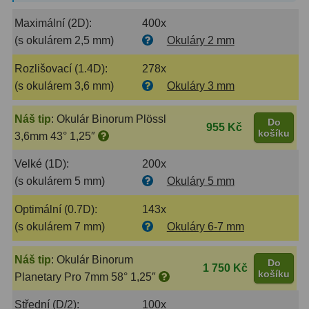
AstroFoto
306
Maximální (2D):
400x
Planetární kamery
19
(s okulárem 2,5 mm)
Okuláry 2 mm
Deep-Sky kamery
28
Rozlišovací (1.4D):
278x
(s okulárem 3,6 mm)
Okuláry 3 mm
Guiding kamery
14
Náš tip
:
Okulár Binorum Plössl
T-kroužky
16
Do
955 Kč
košíku
3,6mm 43° 1,25″
Adaptéry projekční
11
Velké (1D):
200x
Adaptéry T2
39
(s okulárem 5 mm)
Okuláry 5 mm
Adaptéry M48
33
Optimální (0.7D):
143x
(s okulárem 7 mm)
Okuláry 6-7 mm
Filtry L-RGB
7
Náš tip
:
Okulár Binorum
Do
Filtry IR-Pass
6
1 750 Kč
košíku
Planetary Pro 7mm 58° 1,25″
Filtry IR-Block
10
Střední (D/2):
100x