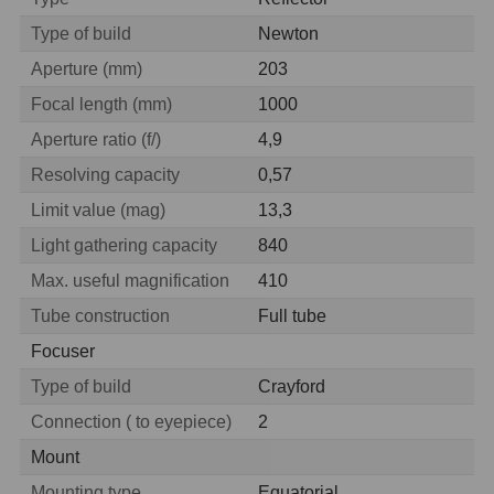
OIII
9
Type of build
Newton
Hβ
6
Aperture (mm)
203
Focal length (mm)
1000
SII
2
Aperture ratio (f/)
4,9
Planetární
2
Resolving capacity
0,57
Barevné
66
Limit value (mag)
13,3
Light gathering capacity
840
Barlow čočky
65
Max. useful magnification
410
Barlow 2x
38
Tube construction
Full tube
Focuser
Barlow 3x
12
Type of build
Crayford
Barlow 4x
3
Connection ( to eyepiece)
2
Barlow 5x
8
Mount
Mounting type
Equatorial
Převracecí
4