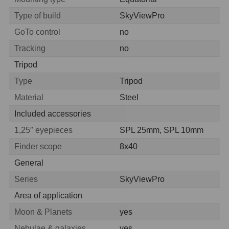
Type of build
SkyViewPro
Hledáčky
28
GoTo control
no
Optické hledáčky
15
Tracking
no
Tripod
Red Dot hledáčky
6
Type
Tripod
Sluneční hledáčky
3
Material
Steel
Úchyty a držáky hledáčků
4
Included accessories
1,25″ eyepieces
SPL 25mm, SPL 10mm
Příslušenství
54
Finder scope
8x40
Redukce 1,25" a 2"
17
General
Series
SkyViewPro
Svítilny
5
Area of application
Čištění
28
Moon & Planets
yes
Binohlavy
3
Nebulae & galaxies
yes