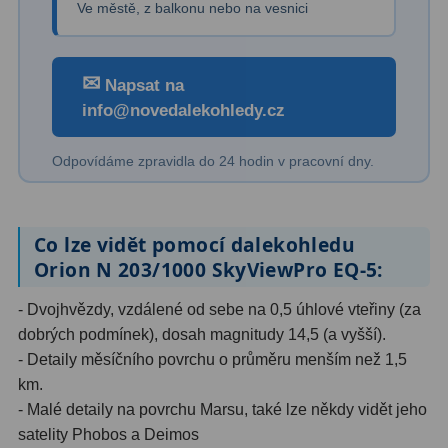
Ve městě, z balkonu nebo na vesnici
Binokulární dalekohledy
285
✉
Astronomické
44
Napsat na
info@novedalekohledy.cz
Lovecké a turistické
114
Odpovídáme zpravidla do 24 hodin v pracovní dny.
Univerzální
38
Kapesní
14
Co lze vidět pomocí dalekohledu
Dětské
7
Orion N 203/1000 SkyViewPro EQ-5:
Námořní
12
- Dvojhvězdy, vzdálené od sebe na 0,5 úhlové vteřiny (za
Sportovní
54
dobrých podmínek), dosah magnitudy 14,5 (a vyšší).
- Detaily měsíčního povrchu o průměru menším než 1,5
Divadelní
2
km.
- Malé detaily na povrchu Marsu, také lze někdy vidět jeho
Dálkoměry a Noční vidění
17
satelity Phobos a Deimos