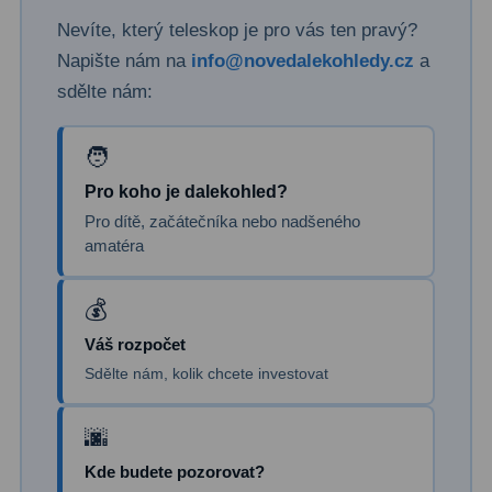
Nevíte, který teleskop je pro vás ten pravý?
Primární zrcadla
9
Napište nám na
info@novedalekohledy.cz
a
sdělte nám:
Sekundární zrcadla
6
Adaptéry k okulárovým
výtahům
8
Pro koho je dalekohled?
Pozorovací dalekohledy
50
Pro dítě, začátečníka nebo nadšeného
amatéra
Kompaktní
3
Turistické
9
Váš rozpočet
Pro pozorování přírody a
Sdělte nám, kolik chcete investovat
ornitologie
17
Monokuláry
20
Kde budete pozorovat?
Dárkové
1