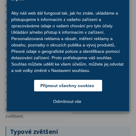
Ostatní
22
Ohnisková
1000 mm
Začátečník
vzdálenost:
Aby náš web dál fungoval tak, jak ho znáte, ukládáme a
Oblast použití:
Seřízení
22
přistupujeme k informacím z vašeho zařízení a
Průměr
203 mm (8″)
Astrofotografie, Pozorování
zpracováváme údaje o vašem chování pro tyto účely:
objektivu:
vesmíru, Pozorování planet
Laserové kolimátory
6
Ukládání a/nebo přístup k informacím v zařízení,
Personalizovaná reklama a obsah, měření reklamy a
Světelnost:
f/4,9
Optické kolimátory
11
obsahu, poznatky o okruzích publika a vývoj produktů,
Obsah balení
Úhlové rozlišení:
0,57"
Přesné údaje o geografické poloze a identifikace pomocí
produktu "Hvězdářský
Umělé hvězdy
5
dotazování zařízení. Proto potřebujeme váš souhlas.
Dosah:
13,3 magnituda
dalekohled Orion N
Souhlas můžete udělit ke všem účelům, můžete jej odvolat
203/1000 SkyViewPro
Síla
841x
Zrcátka a hranoly
61
a své volby změnit v Nastavení souhlasu.
(ve srovnání
s lidským
sbírání
EQ-5":
okem)
světla:
✅ 1,25″ eyepieces:
Diagonální zrcátka
36
Přijmout všechny cookies
SPL 25mm, SPL
Výrobní
SkyViewPro
Diagonální hranoly
7
10mm
série:
Odmítnout vše
✅ Finder scope: 8x40
Maximální užitečné
410x
Amici hranoly 45°
11
zvětšení:
Amici hranoly 90°
7
Typové zvětšení