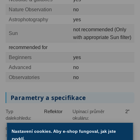
Ostatní
1
Nature Observation
no
Astrophotography
yes
Montáže
93
not recommended (Only
Sun
with appropriate Sun filter)
Azimutální AZ
5
recommended for
Paralaktické EQ
19
Beginners
yes
Fotografické montáže
5
Advanced
no
Observatories
no
Stativy a pilíře
3
Objímky
10
Parametry a specifikace
Motory a pohony
13
Typ
Reflektor
Upínací průměr
2″
Upínací prvky
13
dalekohledu:
okuláru:
Optická
Newton
Montáž:
Rovníková
Závaží
3
Nastavení cookies. Aby e-shop fungoval, jak jste
schémata:
zvyklí.
Úroveň uživatele: