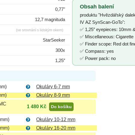
Obsah balení
0,77"
produktu "Hvězdářský dale
12,7 magnituda
IV AZ SynScan-GoTo":
✅ 1,25″ eyepieces: 10mm
(ve srovnání s lidským okem)
✅ Miscellaneous: Cigarette l
StarSeeker
✅ Finder scope: Red dot fi
300x
✅ Compass: yes
✅ Power pack: no
1,25″
mm)
Okuláry 6-7 mm
mm)
Okuláry 8-9 mm
FMC
1 480 Kč
Do košíku
 mm)
Okuláry 10-12 mm
 mm)
Okuláry 16-20 mm