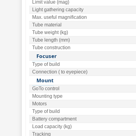
Limit value (mag)
Komponenty 
78
Light gathering capacity
Pozorovací 
Max. useful magnification
dalekohledy 
50
Tube material
Binokulární 
Tube weight (kg)
dalekohledy 
285
Tube length (mm)
Tube construction
Dálkoměry a Noční 
vidění 
17
Focuser
Type of build
Mikroskopy 
76
Connection ( to eyepiece)
Příslušenství 
Mount
mikroskopů 
16
GoTo control
Meteostanice 
52
Mounting type
Foto stativy 
Motors
10
Type of build
Ostatní 
179
Battery compartment
Bazar 
11
Load capacity (kg)
Tracking