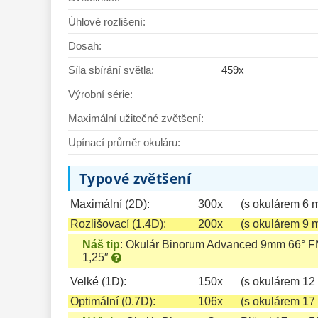
Úhlové rozlišení:
Dosah:
Síla sbírání světla:
459x
Výrobní série:
Maximální užitečné zvětšení:
Upínací průměr okuláru:
Typové zvětšení
Maximální (2D):
300x
(s okulárem 6 
Rozlišovací (1.4D):
200x
(s okulárem 9 
Náš tip
:
Okulár Binorum Advanced 9mm 66° 
1,25″
Velké (1D):
150x
(s okulárem 12
Optimální (0.7D):
106x
(s okulárem 17