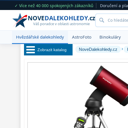
✓ Více než 40 000 spokojených zákazníků
Doručení a pl
NOVE
DALEKOHLEDY
.cz
Váš poradce v oblasti astronomie
Hvězdářské dalekohledy
AstroFoto
Binokuláry
›
NoveDalekohledy.cz
Zobrazit katalog
Hvězdářské 
dalekohledy 
222
Pro začátečníky
67
Pro děti
30
Čočkové
60
Zrcadlové
65
Katadioptrické
7
ED / Apochromáty
33
Ritchey-Chrétien
13
OTA - pouze