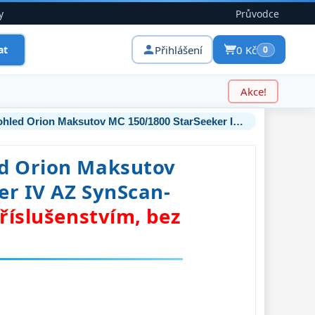
y
Průvodce
Přihlášení
0 Kč
at
0
Akce!
Hvězdářský dalekohled Orion Maksutov MC 150/1800 StarSeeker IV AZ SynScan-GoTo
d Orion Maksutov
er IV AZ SynScan-
říslušenstvím, bez