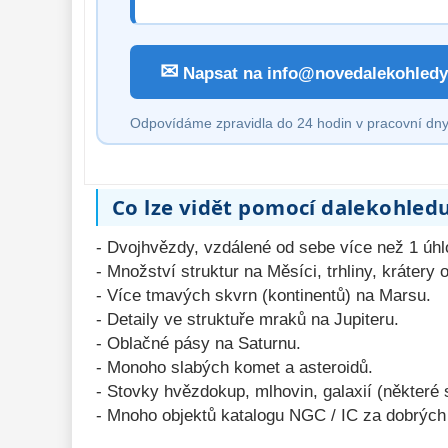
✉
Napsat na info@novedalekohledy
Odpovídáme zpravidla do 24 hodin v pracovní dny
Co lze vidět pomocí dalekohled
- Dvojhvězdy, vzdálené od sebe více než 1 úh
- Množství struktur na Měsíci, trhliny, krátery
- Více tmavých skvrn (kontinentů) na Marsu.
- Detaily ve struktuře mraků na Jupiteru.
- Oblačné pásy na Saturnu.
- Monoho slabých komet a asteroidů.
- Stovky hvězdokup, mlhovin, galaxií (některé 
- Mnoho objektů katalogu NGC / IC za dobrých