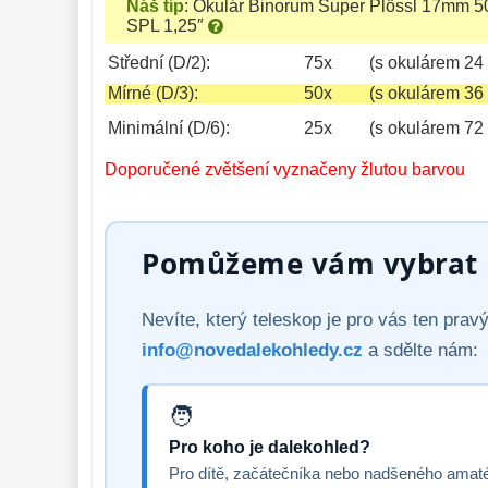
Náš tip
:
Okulár Binorum Super Plössl 17mm 5
SPL 1,25″
Střední (D/2):
75x
(s okulárem 24
Mírné (D/3):
50x
(s okulárem 36
Minimální (D/6):
25x
(s okulárem 72
Doporučené zvětšení vyznačeny žlutou barvou
Pomůžeme vám vybrat p
Nevíte, který teleskop je pro vás ten pra
info@novedalekohledy.cz
a sdělte nám:
Pro koho je dalekohled?
Pro dítě, začátečníka nebo nadšeného amat