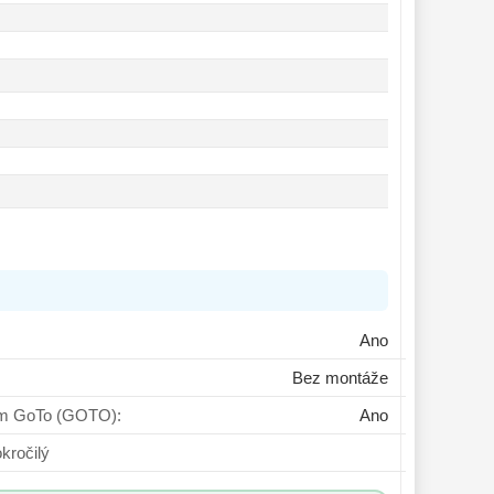
Ano
Bez montáže
ém GoTo (GOTO):
Ano
ík, Pokročilý