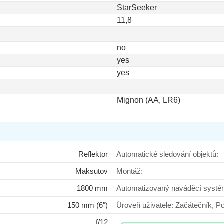
StarSeeker
11,8
no
yes
yes
Mignon (AA, LR6)
Reflektor
Automatické sledování objektů:
Maksutov
Montáž:
1800 mm
Automatizovaný naváděcí syst
150 mm (6″)
Úroveň uživatele: Začátečn
f/12