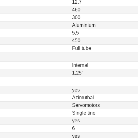
12,7
460
300
Aluminium
5,5
450
Full tube
Internal
1,25″
yes
Azimuthal
Servomotors
Single tine
yes
6
yes