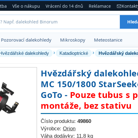
atba
Vše o nákupu
Vrácení do 14 dnů
Reklamace
Kontakt
Hled
Pozorovací dalekohledy
Mikroskopy
Meteostanice
›
›
Hvězdářské dalekohledy
Katadioptrické
Hvězdářský dalekohle
MC 150/1800 StarSeek
GoTo -
Pouze tubus s p
montáže, bez stativu
Číslo produktu:
49860
Výrobce:
Orion
Váha dodávky:
11,8 kg