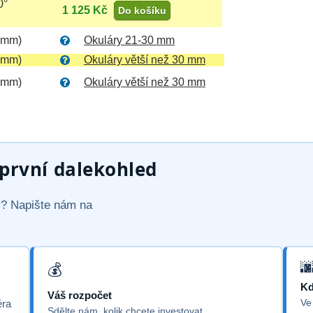
0°
1 125 Kč
Do košíku
 mm)
Okuláry 21-30 mm
 mm)
Okuláry větší než 30 mm
 mm)
Okuláry větší než 30 mm
rvní dalekohled
vý? Napište nám na
Kd
Váš rozpočet
Ve
éra
Sdělte nám, kolik chcete investovat