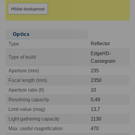
Hlídat dostupnost
ZOOM
12
ED a Flat Field
12
Optics
Měřící, s mřížkou
6
Reflector
Type
Ostatní
30
EdgeHD-
Type of build
Cassegrain
Doplňky
1
Aperture (mm)
235
Filtry
181
Focal length (mm)
2350
Aperture ratio (f/)
10
Měsíční a Polarizační
23
Resolving capacity
0,49
Sluneční
42
Limit value (mag)
13,7
CLS a UHC
18
Light gathering capacity
1130
Širokopásmové
13
Max. useful magnification
470