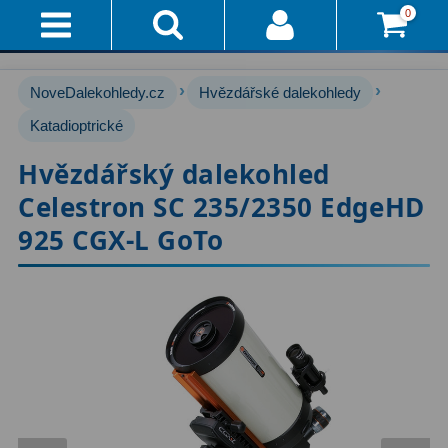
0
Přihlášení
Akce!
›
›
NoveDalekohledy.cz
Hvězdářské dalekohledy
Affiliate
Hvězdářské dalekohledy
Katadioptrické
222
Hvězdářský dalekohled
Průvodce
Pro začátečníky
67
Celestron SC 235/2350 EdgeHD
Pro děti
30
Doručení
925 CGX-L GoTo
A
Čočkové
60
Platba
Zrcadlové
65
Vše
O
Katadioptrické
7
Nákupu
ED / Apochromáty
33
Vrácení
Ritchey-Chrétien
13
Do