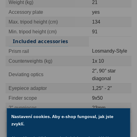
Weight (kg)
21
Ostatní
22
Accessory plate
yes
Seřízení
22
Max. tripod height (cm)
134
Laserové kolimátory
6
Min. tripod height (cm)
91
Included accessories
Optické kolimátory
11
Losmandy-Style
Prism rail
Umělé hvězdy
5
Counterweights (kg)
1x 10
2″, 90° star
Zrcátka a hranoly
61
Deviating optics
diagonal
Diagonální zrcátka
36
Eyepiece adaptor
1,25″ - 2″
Diagonální hranoly
7
Finder scope
9x50
2″ eyepieces
23mm
Amici hranoly 45°
11
General
Nastavení cookies. Aby e-shop fungoval, jak jste
Amici hranoly 90°
7
zvyklí.
CGX-L
Series