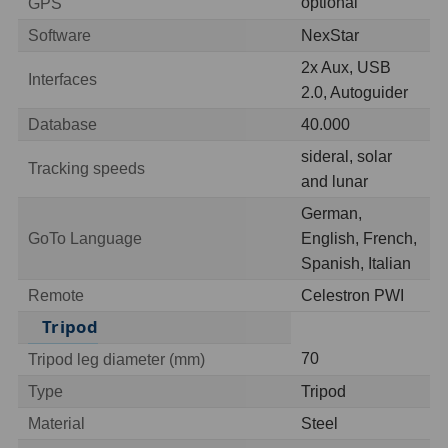
optional
GPS
Ostatní
1
Software
NexStar
2x Aux, USB
Montáže
93
Interfaces
2.0, Autoguider
Azimutální AZ
5
Database
40.000
sideral, solar
Paralaktické EQ
19
Tracking speeds
and lunar
Fotografické montáže
5
German,
GoTo Language
English, French,
Stativy a pilíře
3
Spanish, Italian
Objímky
10
Remote
Celestron PWI
Tripod
Motory a pohony
13
70
Tripod leg diameter (mm)
Upínací prvky
13
Type
Tripod
Závaží
3
Material
Steel