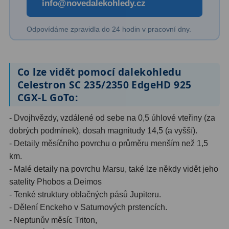
info@novedalekohledy.cz
Kamery
3
Preparáty
2
Odpovídáme zpravidla do 24 hodin v pracovní dny.
Sklíčka
8
Mikroskopicke sady
3
Co lze vidět pomocí dalekohledu
Celestron SC 235/2350 EdgeHD 925
Meteostanice
52
CGX-L GoTo:
Domácí
21
- Dvojhvězdy, vzdálené od sebe na 0,5 úhlové vteřiny (za
dobrých podmínek), dosah magnitudy 14,5 (a vyšší).
Pokročilé
5
- Detaily měsíčního povrchu o průměru menším než 1,5
km.
Profesionální
9
- Malé detaily na povrchu Marsu, také lze někdy vidět jeho
Čidla
2
satelity Phobos a Deimos
- Tenké struktury oblačných pásů Jupiteru.
Teploměry a vlhkoměry
15
- Dělení Enckeho v Saturnových prstencích.
- Neptunův měsíc Triton,
Foto stativy
10