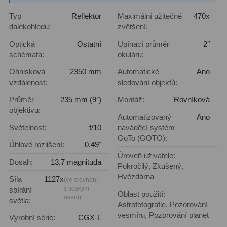
Filtry Clip
5
Typ
Reflektor
Maximální užitečné
470x
dalekohledu:
zvětšení:
Filtry CCD Hα, OIII
7
Optická
Ostatní
Upínací průměr
2″
Filtrová kola a rámy
16
schémata:
okuláru:
Ohnisková
2350 mm
Automatické
Ano
Rovnače a reduktory
13
vzdálenost:
sledování objektů:
Pointace
7
Průměr
235 mm (9″)
Montáž:
Rovníková
objektivu:
Zaostřovací masky
27
Automatizovaný
Ano
Světelnost:
f/10
naváděcí systém
ADC, Tilting
14
GoTo (GOTO):
Úhlové rozlišení:
0,49"
Úroveň uživatele:
Rotátory
34
Dosah:
13,7 magnituda
Pokročilý, Zkušený,
Hvězdárna
Síla
1127x
(ve srovnání
Komponenty
78
s lidským
sbírání
Oblast použití:
okem)
světla:
Astrofotografie, Pozorování
Helical výtahy
11
vesmíru, Pozorování planet
Výrobní série:
CGX-L
Okulárové výtahy
44