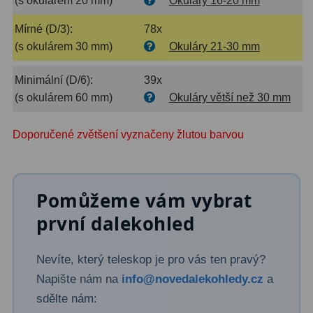
(s okulárem 20 mm)
Okuláry 16-20 mm
Binokulární dalekohledy
285
Mírné (D/3):
78x
(s okulárem 30 mm)
Okuláry 21-30 mm
Astronomické
44
Minimální (D/6):
39x
Lovecké a turistické
114
(s okulárem 60 mm)
Okuláry větší než 30 mm
Univerzální
38
Doporučené zvětšení vyznačeny žlutou barvou
Kapesní
14
Dětské
7
Pomůžeme vám vybrat
Námořní
12
první dalekohled
Sportovní
54
Nevíte, který teleskop je pro vás ten pravý?
Divadelní
2
Napište nám na
info@novedalekohledy.cz
a
Dálkoměry a Noční vidění
17
sdělte nám: