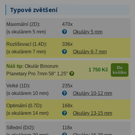
Typové zvětšení
Primární zrcadla
9
Maximální (2D):
470x
Sekundární zrcadla
6
(s okulárem 5 mm)
Okuláry 5 mm
Adaptéry k okulárovým
Rozlišovací (1.4D):
336x
výtahům
8
(s okulárem 7 mm)
Okuláry 6-7 mm
Pozorovací dalekohledy
50
Náš tip
:
Okulár Binorum
Do
1 750 Kč
košíku
Kompaktní
3
Planetary Pro 7mm 58° 1,25″
Velké (1D):
235x
Turistické
9
(s okulárem 10 mm)
Okuláry 10-12 mm
Pro pozorování přírody a
Optimální (0.7D):
168x
ornitologie
17
(s okulárem 14 mm)
Okuláry 13-15 mm
Monokuláry
20
Střední (D/2):
118x
Dárkové
1