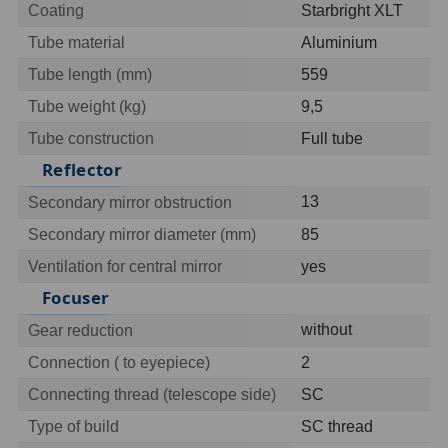
Coating
Starbright XLT
OIII
9
Tube material
Aluminium
Hβ
6
Tube length (mm)
559
SII
2
Tube weight (kg)
9,5
Tube construction
Full tube
Planetární
2
Reflector
Barevné
66
13
Secondary mirror obstruction
Barlow čočky
65
Secondary mirror diameter (mm)
85
Ventilation for central mirror
yes
Barlow 2x
38
Focuser
Barlow 3x
12
without
Gear reduction
Connection ( to eyepiece)
2
Barlow 4x
3
Connecting thread (telescope side)
SC
Barlow 5x
8
Type of build
SC thread
Převracecí
4