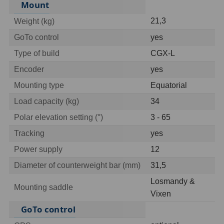
Mount
21,3
Weight (kg)
Hledáčky
28
GoTo control
yes
Optické hledáčky
15
Type of build
CGX-L
Red Dot hledáčky
6
Encoder
yes
Mounting type
Equatorial
Sluneční hledáčky
3
Load capacity (kg)
34
Úchyty a držáky hledáčků
4
Polar elevation setting (°)
3 - 65
Příslušenství
54
Tracking
yes
Power supply
12
Redukce 1,25" a 2"
17
Diameter of counterweight bar (mm)
31,5
Svítilny
5
Losmandy &
Mounting saddle
Vixen
Čištění
28
GoTo control
Binohlavy
3