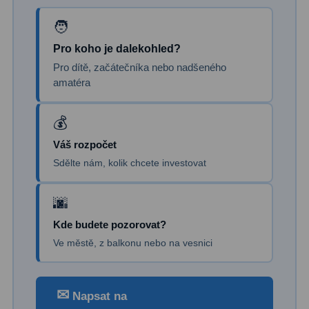
Dálkoměry
9
Noční vidění
8
Pro koho je dalekohled?
Pro dítě, začátečníka nebo nadšeného
Mikroskopy
76
amatéra
Pro děti
5
Hobby
4
Váš rozpočet
Školní a studentské
14
Sdělte nám, kolik chcete investovat
Laboratorní
33
Kapesní
10
Kde budete pozorovat?
Ve městě, z balkonu nebo na vesnici
Digitální
10
Příslušenství mikroskopů
16
✉
Napsat na