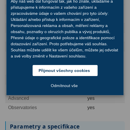
Total weight (kg)
61,8
AstroFoto
306
Aby náš web dál fungoval tak, jak ho znáte, ukládáme a
přistupujeme k informacím z vašeho zařízení a
Area of application
zpracováváme údaje o vašem chování pro tyto účely:
Planetární kamery
19
yes (very good)
Astrophotography
Ukládání a/nebo přístup k informacím v zařízení,
Personalizovaná reklama a obsah, měření reklamy a
Deep-Sky kamery
28
Moon & Planets
yes (very good)
obsahu, poznatky o okruzích publika a vývoj produktů,
Nature Observation
no
Přesné údaje o geografické poloze a identifikace pomocí
Guiding kamery
14
dotazování zařízení. Proto potřebujeme váš souhlas.
Nebulae & galaxies
yes
Souhlas můžete udělit ke všem účelům, můžete jej odvolat
T-kroužky
16
no (Only with
a své volby změnit v Nastavení souhlasu.
Adaptéry projekční
11
Sun
appropriate Sun
filter)
Přijmout všechny cookies
Adaptéry T2
39
recommended for
Odmítnout vše
Adaptéry M48
33
no
Beginners
Advanced
yes
Filtry L-RGB
7
Observatories
yes
Filtry IR-Pass
6
Filtry IR-Block
10
Parametry a specifikace