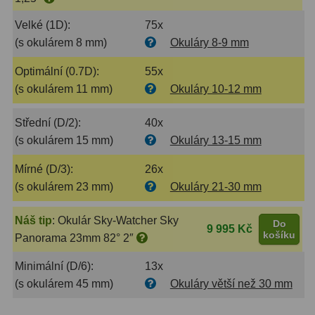
Filtry Clip
5
Velké (1D):
75x
(s okulárem 8 mm)
Okuláry 8-9 mm
Filtry CCD Hα, OIII
7
Optimální (0.7D):
55x
Filtrová kola a rámy
16
(s okulárem 11 mm)
Okuláry 10-12 mm
Rovnače a reduktory
13
Střední (D/2):
40x
Pointace
7
(s okulárem 15 mm)
Okuláry 13-15 mm
Zaostřovací masky
27
Mírné (D/3):
26x
(s okulárem 23 mm)
Okuláry 21-30 mm
ADC, Tilting
14
Náš tip
:
Okulár Sky-Watcher Sky
Rotátory
34
Do
9 995 Kč
košíku
Panorama 23mm 82° 2″
Komponenty
78
Minimální (D/6):
13x
(s okulárem 45 mm)
Okuláry větší než 30 mm
Helical výtahy
11
Okulárové výtahy
44