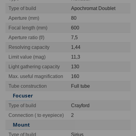
OIII
9
Type of build
Apochromat Doublet
Aperture (mm)
80
Hβ
6
Focal length (mm)
600
SII
2
Aperture ratio (f/)
7,5
Planetární
2
Resolving capacity
1,44
Limit value (mag)
11,3
Barevné
66
Light gathering capacity
130
Barlow čočky
65
Max. useful magnification
160
Barlow 2x
38
Tube construction
Full tube
Focuser
Barlow 3x
12
Type of build
Crayford
Barlow 4x
3
Connection ( to eyepiece)
2
Barlow 5x
8
Mount
Type of build
Sirius
Převracecí
4