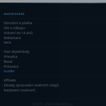
Kamery
3
Preparáty
2
NAKUPOVÁNÍ
Sklíčka
8
Doručení a platba
Vše o nákupu
Mikroskopicke sady
3
Vrácení do 14 dnů
Reklamace
Meteostanice
52
INFO
Stav objednávky
Domácí
21
iPoradce
Bazar
Pokročilé
5
Průvodce
SLUŽBY
Profesionální
9
Affiliate
Čidla
2
Zásady zpracování osobních údajů
Nastavení soukromí
Teploměry a vlhkoměry
15
Foto stativy
10
© 2013 - 2026 Vedius Soft s.r.o.