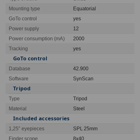
Mounting type
Equatorial
Hledáčky
28
GoTo control
yes
Power supply
12
Optické hledáčky
15
Power consumption (mA)
2000
Red Dot hledáčky
6
Tracking
yes
Sluneční hledáčky
3
GoTo control
Úchyty a držáky hledáčků
4
Database
42.900
Software
SynScan
Příslušenství
54
Tripod
Redukce 1,25" a 2"
17
Type
Tripod
Material
Steel
Svítilny
5
Included accessories
Čištění
28
1,25″ eyepieces
SPL 25mm
Binohlavy
3
Finder scope
8x40