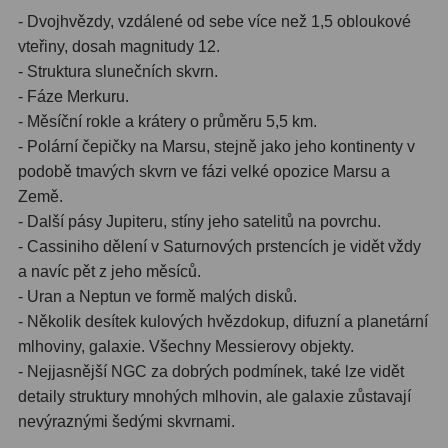
Dálkoměry
9
- Dvojhvězdy, vzdálené od sebe více než 1,5 obloukové
vteřiny, dosah magnitudy 12.
Noční vidění
8
- Struktura slunečních skvrn.
- Fáze Merkuru.
Mikroskopy
76
- Měsíční rokle a krátery o průměru 5,5 km.
- Polární čepičky na Marsu, stejně jako jeho kontinenty v
Pro děti
5
podobě tmavých skvrn ve fázi velké opozice Marsu a
Hobby
4
Země.
- Další pásy Jupiteru, stíny jeho satelitů na povrchu.
Školní a studentské
14
- Cassiniho dělení v Saturnových prstencích je vidět vždy
a navíc pět z jeho měsíců.
Laboratorní
33
- Uran a Neptun ve formě malých disků.
Kapesní
10
- Několik desítek kulových hvězdokup, difuzní a planetární
mlhoviny, galaxie. Všechny Messierovy objekty.
Digitální
10
- Nejjasnější NGC za dobrých podmínek, také lze vidět
detaily struktury mnohých mlhovin, ale galaxie zůstavají
Příslušenství mikroskopů
16
nevýraznými šedými skvrnami.