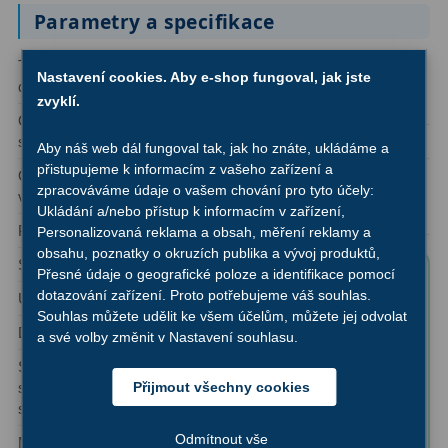
Ostatní
22
Parametry a specifikace
Seřízení
22
Typ
Refraktor
Automatizovaný
Ano
Nastavení cookies. Aby e-shop fungoval, jak jste
dalekohledu:
naváděcí systém
Laserové kolimátory
zvyklí.
6
GoTo (GOTO):
Optická
Apochromát Dublet
schémata:
Úroveň uživatele: Pokročilý
Optické kolimátory
11
Aby náš web dál fungoval tak, jak ho znáte, ukládáme a
přistupujeme k informacím z vašeho zařízení a
Ohnisková
600 mm
Oblast použití:
Umělé hvězdy
5
zpracováváme údaje o vašem chování pro tyto účely:
vzdálenost:
Astrofotografie, Pozorování
Ukládání a/nebo přístup k informacím v zařízení,
planet
Průměr objektivu:
80 mm
Zrcátka a hranoly
61
Personalizovaná reklama a obsah, měření reklamy a
obsahu, poznatky o okruzích publika a vývoj produktů,
Světelnost:
f/7,5
Přesné údaje o geografické poloze a identifikace pomocí
Obsah balení
Diagonální zrcátka
36
dotazování zařízení. Proto potřebujeme váš souhlas.
Úhlové rozlišení:
1,44"
produktu
Souhlas můžete udělit ke všem účelům, můžete jej odvolat
Diagonální hranoly
7
"Apochromatický
Dosah:
11,3 magnituda
a své volby změnit v Nastavení souhlasu.
refraktor Orion 80/600
Amici hranoly 45°
11
Síla
130x
(ve srovnání
ED Sirius HEQ-5
s lidským
sbírání
Přijmout všechny cookies
GoTo":
okem)
Amici hranoly 90°
7
světla:
✅ 1,25″ eyepieces:
Odmítnout vše
Maximální užitečné
160x