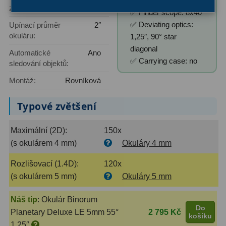
SPL 25mm
AstroFoto
306
zvětšení:
✅ Finder scope: 8x40
Planetární kamery
19
✅ Deviating optics:
Upínací průměr
2″
okuláru:
1,25″, 90° star
Deep-Sky kamery
28
diagonal
Automatické
Ano
✅ Carrying case: no
sledování objektů:
Guiding kamery
14
Montáž:
Rovníková
T-kroužky
16
Typové zvětšení
Adaptéry projekční
11
Adaptéry T2
39
Maximální (2D):
150x
(s okulárem 4 mm)
Okuláry 4 mm
Adaptéry M48
33
Rozlišovací (1.4D):
120x
Filtry L-RGB
7
(s okulárem 5 mm)
Okuláry 5 mm
Filtry IR-Pass
6
Náš tip
:
Okulár Binorum
Do
Planetary Deluxe LE 5mm 55°
2 795 Kč
Filtry IR-Block
10
košíku
1,25″