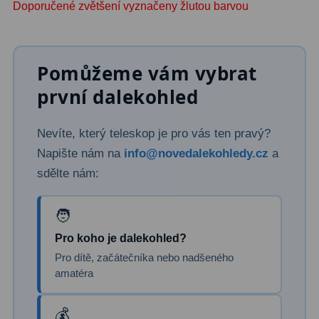
Doporučené zvětšení vyznačeny žlutou barvou
Primární zrcadla
9
Sekundární zrcadla
6
Pomůžeme vám vybrat
Adaptéry k okulárovým
první dalekohled
výtahům
8
Nevíte, který teleskop je pro vás ten pravý?
Pozorovací dalekohledy
50
Napište nám na
info@novedalekohledy.cz
a
sdělte nám:
Kompaktní
3
Turistické
9
Pro pozorování přírody a
Pro koho je dalekohled?
ornitologie
17
Pro dítě, začátečníka nebo nadšeného
amatéra
Monokuláry
20
Dárkové
1