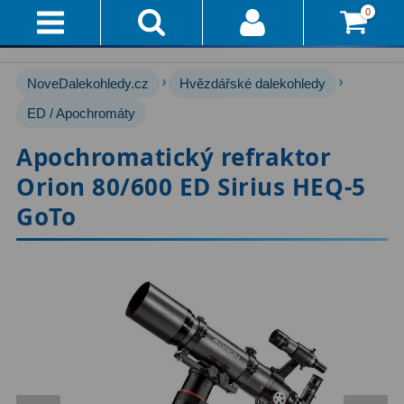
0
Přihlášení
Akce!
›
›
NoveDalekohledy.cz
Hvězdářské dalekohledy
Affiliate
Hvězdářské dalekohledy
ED / Apochromáty
222
Apochromatický refraktor
Průvodce
Pro začátečníky
67
Orion 80/600 ED Sirius HEQ-5
Pro děti
30
Doručení
GoTo
A
Čočkové
60
Platba
Zrcadlové
65
Vše
O
Katadioptrické
7
Nákupu
ED / Apochromáty
33
Vrácení
Ritchey-Chrétien
13
Do