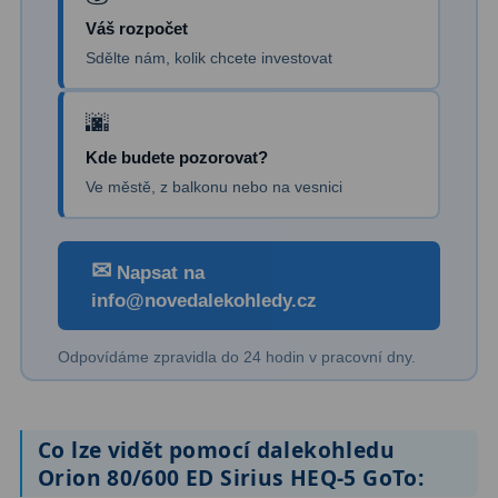
Váš rozpočet
Binokulární dalekohledy
285
Sdělte nám, kolik chcete investovat
Astronomické
44
Lovecké a turistické
114
Kde budete pozorovat?
Univerzální
38
Ve městě, z balkonu nebo na vesnici
Kapesní
14
✉
Napsat na
Dětské
7
info@novedalekohledy.cz
Námořní
12
Odpovídáme zpravidla do 24 hodin v pracovní dny.
Sportovní
54
Divadelní
2
Co lze vidět pomocí dalekohledu
Dálkoměry a Noční vidění
17
Orion 80/600 ED Sirius HEQ-5 GoTo: