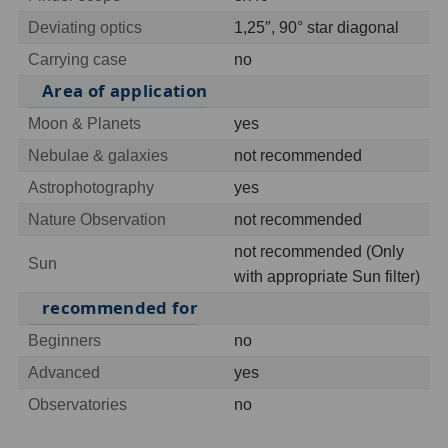
Deviating optics
1,25″, 90° star diagonal
Ostatní
1
Carrying case
no
Montáže
93
Area of application
Azimutální AZ
5
Moon & Planets
yes
Nebulae & galaxies
not recommended
Paralaktické EQ
19
Astrophotography
yes
Fotografické montáže
5
Nature Observation
not recommended
Stativy a pilíře
3
not recommended (Only
Sun
with appropriate Sun filter)
Objímky
10
recommended for
Motory a pohony
13
Beginners
no
Advanced
yes
Upínací prvky
13
Observatories
no
Závaží
3