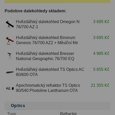
ZOOM
12
Podobne dalekohledy skladem:
ED a Flat Field
12
Hvězdářský dalekohled Omegon N
3 695 Kč
76/700 AZ-1
Měřící, s mřížkou
6
Hvězdářský dalekohled Binorum
3 695 Kč
Ostatní
30
Genesis 76/700 AZ2 + Měsíční filtr
Doplňky
1
Hvězdářský dalekohled Bresser
4 995 Kč
National Geographic 76/700 EQ
Filtry
181
Hvězdářský dalekohled TS Optics AC
5 655 Kč
80/600 OTA
Měsíční a Polarizační
23
Apochromatický refraktor TS Optics
21 355 Kč
Sluneční
42
80/540 Photoline Lanthanum OTA
CLS a UHC
18
Optics
Širokopásmové
13
Type
Refractor