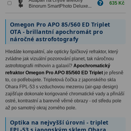
Adaptér na chytré telefony
635 Kč
OIII
9
Binorum SmartPhoto Deluxe...
Hβ
6
Omegon Pro APO 85/560 ED Triplet
SII
2
OTA - brillantní apochromát pro
náročné astrofotografy
Planetární
2
Hledáte kompaktní, ale opticky špičkový refraktor, který
Barevné
66
zvládne jak vizuální pozorování planet, tak náročnou
astrofotografii mlhovin a galaxií?
Apochromatický
Barlow čočky
65
refraktor Omegon Pro APO 85/560 ED Triplet
je přesně
to, co potřebujete. Tripletová čočka z japonského skla
Barlow 2x
38
Ohara FPL-53 s vzduchovou mezerou (air-gap design)
zajišťuje dokonale korigované chromatické vady a přináší
Barlow 3x
12
ostré, kontrastní a barevně věrné obrazy - od středu pole
Barlow 4x
3
až po samotný okraj zorného pole.
Barlow 5x
8
Optika na nejvyšší úrovni - triplet
FPL-53 s japonským sklem Ohara
Převracecí
4