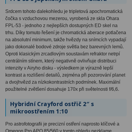
Srdcem tohoto dalekohledu je tripletová apochromatická
Hledáčky
28
čočka s vzduchovou mezerou, vyrobená ze skla Ohara
FPL-53 - jednoho z nejlepších dostupných ED skel na
Optické hledáčky
15
trhu. Díky tomuto řešení je chromatická aberace potlačena
Red Dot hledáčky
6
na absolutní minimum, takže hvězdy na snímcích vypadají
jako dokonalé bodové zdroje světla bez barevných lemů.
Sluneční hledáčky
3
Oproti klasickým zrcadlovým soustavám refraktor netrpí
centrálním stínem, který negativně ovlivňuje distribuci
Úchyty a držáky hledáčků
4
intenzity v Airyho disku - výsledkem je výrazně lepší
kontrast a rozlišení detailů, zejména při pozorování planet
Příslušenství
54
a dvojhvězd za nízkokontrastních podmínek. Maximální
použitelné zvětšení dosahuje 170x při světelnosti f/6,6.
Redukce 1,25" a 2"
17
Hybridní Crayford ostřič 2″ s
Svítilny
5
mikroostřením 1:10
Čištění
28
Pro astrofotografii je precizní ostření naprosto klíčové a
Binohlavy
3
Omegon Pro APO 85/560 v tomto ohledu nezklame.