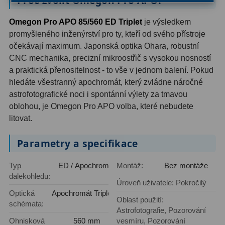
Proč zvolit Omegon Pro APO?
Dálkoměry
9
Omegon Pro APO 85/560 ED Triplet
je výsledkem
Noční vidění
8
promyšleného inženýrství pro ty, kteří od svého přístroje
očekávají maximum. Japonská optika Ohara, robustní
Mikroskopy
76
CNC mechanika, precizní mikroostřič s vysokou nosností
a praktická přenositelnost - to vše v jednom balení. Pokud
Pro děti
5
hledáte všestranný apochromát, který zvládne náročné
astrofotografické noci i spontánní výlety za tmavou
Hobby
4
oblohou, je Omegon Pro APO volba, které nebudete
Školní a studentské
14
litovat.
Laboratorní
33
Parametry a specifikace
Kapesní
10
Typ
ED / Apochromát
Montáž:
Bez montáže
dalekohledu:
Digitální
10
Úroveň uživatele: Pokročilý
Optická
Apochromát Triplet
Oblast použití:
schémata:
Příslušenství mikroskopů
16
Astrofotografie, Pozorování
Ohnisková
560 mm
vesmíru, Pozorování