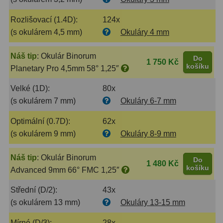
Rozlišovací (1.4D):
124x
Ostatní
179
(s okulárem 4,5 mm)
Okuláry 4 mm
Literatura
11
Náš tip
:
Okulár Binorum
Do
1 750 Kč
Lupy
69
košíku
Planetary Pro 4,5mm 58° 1,25″
Dárkové poukazy
29
Velké (1D):
80x
(s okulárem 7 mm)
Okuláry 6-7 mm
Kufry a tašky
64
Optimální (0.7D):
62x
Ostatní
6
(s okulárem 9 mm)
Okuláry 8-9 mm
Bazar
11
Náš tip
:
Okulár Binorum
Do
1 480 Kč
košíku
Advanced 9mm 66° FMC 1,25″
Dalekohledy
8
Střední (D/2):
43x
Okuláry
1
(s okulárem 13 mm)
Okuláry 13-15 mm
Ostatní
2
Mírné (D/3):
28x