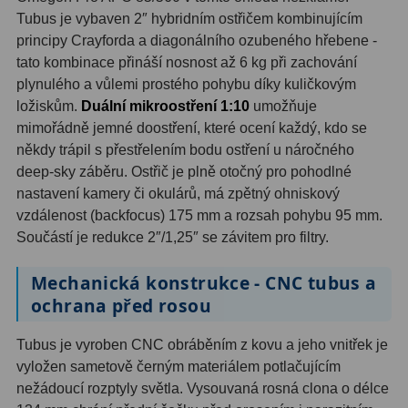
Tubus je vybaven 2″ hybridním ostřičem kombinujícím
Ostatní
1
principy Crayforda a diagonálního ozubeného hřebene -
tato kombinace přináší nosnost až 6 kg při zachování
Montáže
93
plynulého a vůlemi prostého pohybu díky kuličkovým
ložiskům.
Duální mikroostření 1:10
umožňuje
Azimutální AZ
5
mimořádně jemné doostření, které ocení každý, kdo se
Paralaktické EQ
19
někdy trápil s přestřelením bodu ostření u náročného
deep-sky záběru. Ostřič je plně otočný pro pohodlné
Fotografické montáže
5
nastavení kamery či okulárů, má zpětný ohniskový
vzdálenost (backfocus) 175 mm a rozsah pohybu 95 mm.
Stativy a pilíře
3
Součástí je redukce 2″/1,25″ se závitem pro filtry.
Objímky
10
Mechanická konstrukce - CNC tubus a
ochrana před rosou
Motory a pohony
13
Upínací prvky
13
Tubus je vyroben CNC obráběním z kovu a jeho vnitřek je
vyložen sametově černým materiálem potlačujícím
Závaží
3
nežádoucí rozptyly světla. Vysouvaná rosná clona o délce