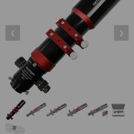
14
OTA - pouze optika
43
Dnů
Sluneční
1
Reklamace
Do 3000 Kč
25
❮
❯
Stav
Do 6000 Kč
36
Objednávky
Do 10000 Kč
41
IPoradce
Okuláry
388
Bazar
Plössl a Super Plössl
120
Kontakty
WA (52°-60°)
62
SWA (62°-78°)
101
UWA (80°-98°)
27
XWA (100°-120°)
17