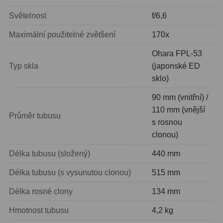
Filtry Clip
5
Světelnost
f/6,6
Filtry CCD Hα, OIII
7
Maximální použitelné zvětšení
170x
Filtrová kola a rámy
16
Ohara FPL-53
Typ skla
(japonské ED
Rovnače a reduktory
13
sklo)
Pointace
7
90 mm (vnitřní) /
110 mm (vnější
Zaostřovací masky
27
Průměr tubusu
s rosnou
clonou)
ADC, Tilting
14
Délka tubusu (složený)
440 mm
Rotátory
34
Délka tubusu (s vysunutou clonou)
515 mm
Komponenty
78
Délka rosné clony
134 mm
Helical výtahy
11
Hmotnost tubusu
4,2 kg
Okulárové výtahy
44