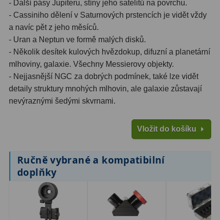
- Další pásy Jupiteru, stíny jeho satelitů na povrchu.
- Cassiniho dělení v Saturnových prstencích je vidět vždy
a navíc pět z jeho měsíců.
- Uran a Neptun ve formě malých disků.
- Několik desítek kulových hvězdokup, difuzní a planetární
mlhoviny, galaxie. Všechny Messierovy objekty.
- Nejjasnější NGC za dobrých podmínek, také lze vidět
detaily struktury mnohých mlhovin, ale galaxie zůstavají
nevýraznými šedými skvrnami.
Vložit do košíku
Ručně vybrané a kompatibilní
doplňky