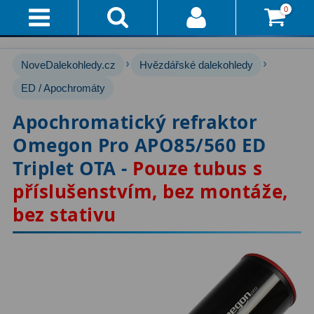
0
Přihlášení
Akce!
›
›
NoveDalekohledy.cz
Hvězdářské dalekohledy
Affiliate
Hvězdářské dalekohledy
ED / Apochromáty
222
Apochromatický refraktor
Průvodce
Pro začátečníky
67
Omegon Pro APO85/560 ED
Pro děti
30
Doručení
Triplet OTA -
Pouze tubus s
A
Čočkové
60
příslušenstvím, bez montáže,
Platba
bez stativu
Zrcadlové
65
Vše
O
Katadioptrické
7
Nákupu
ED / Apochromáty
33
Vrácení
Ritchey-Chrétien
13
Do