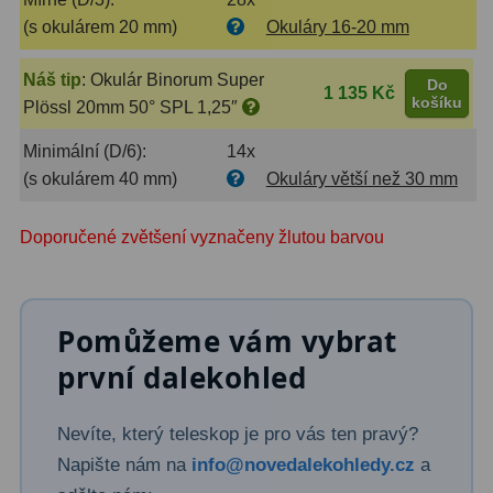
(s okulárem 20 mm)
Okuláry 16-20 mm
Náš tip
:
Okulár Binorum Super
Do
1 135 Kč
košíku
Plössl 20mm 50° SPL 1,25″
Minimální (D/6):
14x
(s okulárem 40 mm)
Okuláry větší než 30 mm
Doporučené zvětšení vyznačeny žlutou barvou
Pomůžeme vám vybrat
první dalekohled
Nevíte, který teleskop je pro vás ten pravý?
Napište nám na
info@novedalekohledy.cz
a