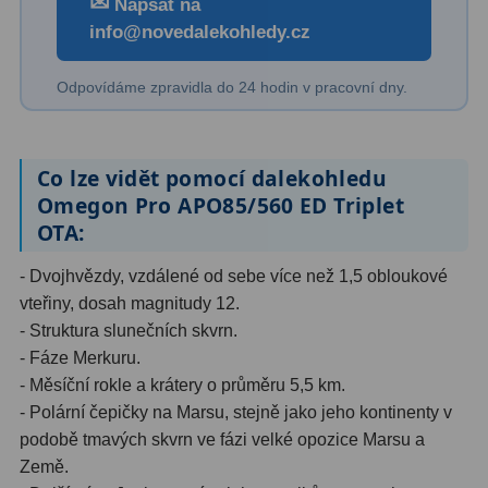
✉
Napsat na
info@novedalekohledy.cz
Odpovídáme zpravidla do 24 hodin v pracovní dny.
Co lze vidět pomocí dalekohledu
Omegon Pro APO85/560 ED Triplet
OTA:
- Dvojhvězdy, vzdálené od sebe více než 1,5 obloukové
vteřiny, dosah magnitudy 12.
- Struktura slunečních skvrn.
- Fáze Merkuru.
- Měsíční rokle a krátery o průměru 5,5 km.
- Polární čepičky na Marsu, stejně jako jeho kontinenty v
podobě tmavých skvrn ve fázi velké opozice Marsu a
Země.