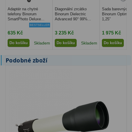
Adaptér na chytré
Diagonální zrcátko
Sada barevných fi
telefony Binorum
Binorum Dielectric
Binorum Optima 
SmartPhoto Deluxe...
Advanced 90° 99%...
1,25″
BESTSELLER
635 Kč
3 235 Kč
1 975 Kč
Do košíku
Skladem
Do košíku
Skladem
Do košíku
S
Podobné zboží