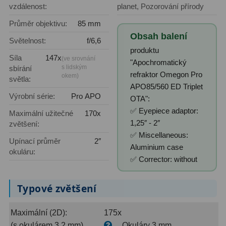
Kamery
3
vzdálenost:
planet, Pozorování přírody
Průměr objektivu:
85 mm
Preparáty
2
Obsah balení
Světelnost:
f/6,6
Sklíčka
8
produktu
Síla
147x
(ve srovnání
"Apochromatický
Mikroskopicke sady
3
s lidským
sbírání
refraktor Omegon Pro
okem)
světla:
APO85/560 ED Triplet
Meteostanice
52
Výrobní série:
Pro APO
OTA":
✅ Eyepiece adaptor:
Domácí
21
Maximální užitečné
170x
1,25″ - 2″
zvětšení:
Pokročilé
5
✅ Miscellaneous:
Upínací průměr
2″
Aluminium case
okuláru:
Profesionální
9
✅ Corrector: without
Čidla
2
Typové zvětšení
Teploměry a vlhkoměry
15
Maximální (2D):
175x
Foto stativy
10
(s okulárem 3,2 mm)
Okuláry 3 mm