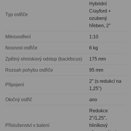
Hybridní
Crayford +
Primární zrcadla
9
Typ ostřiče
ozubený
Sekundární zrcadla
6
hřeben, 2″
Adaptéry k okulárovým
Mikroostření
1:10
výtahům
8
Nosnost ostřiče
6 kg
Pozorovací dalekohledy
50
Zpětný ohniskový odstup (backfocus)
175 mm
Rozsah pohybu ostřiče
95 mm
Kompaktní
3
2″ (s redukcí na
Turistické
9
Připojení
1,25″)
Pro pozorování přírody a
Otočný ostřič
ano
ornitologie
17
Redukce
Monokuláry
20
2″/1,25″,
Příslušenství v balení
hliníkový
Dárkové
1