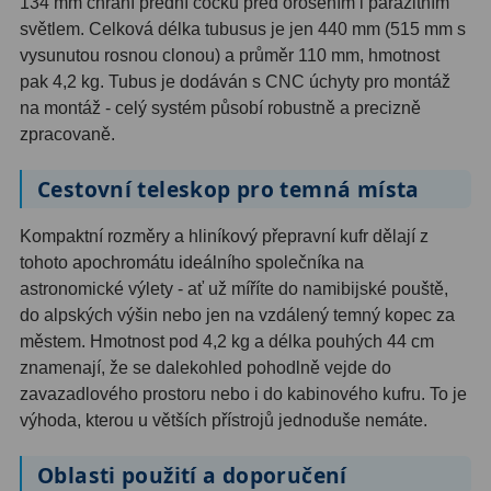
134 mm chrání přední čočku před orosením i parazitním
Ostatní
22
světlem. Celková délka tubusus je jen 440 mm (515 mm s
vysunutou rosnou clonou) a průměr 110 mm, hmotnost
Seřízení
22
pak 4,2 kg. Tubus je dodáván s CNC úchyty pro montáž
na montáž - celý systém působí robustně a precizně
Laserové kolimátory
6
zpracovaně.
Optické kolimátory
11
Cestovní teleskop pro temná místa
Umělé hvězdy
5
Kompaktní rozměry a hliníkový přepravní kufr dělají z
Zrcátka a hranoly
61
tohoto apochromátu ideálního společníka na
astronomické výlety - ať už míříte do namibijské pouště,
Diagonální zrcátka
36
do alpských výšin nebo jen na vzdálený temný kopec za
městem. Hmotnost pod 4,2 kg a délka pouhých 44 cm
Diagonální hranoly
7
znamenají, že se dalekohled pohodlně vejde do
zavazadlového prostoru nebo i do kabinového kufru. To je
Amici hranoly 45°
11
výhoda, kterou u větších přístrojů jednoduše nemáte.
Amici hranoly 90°
7
Oblasti použití a doporučení