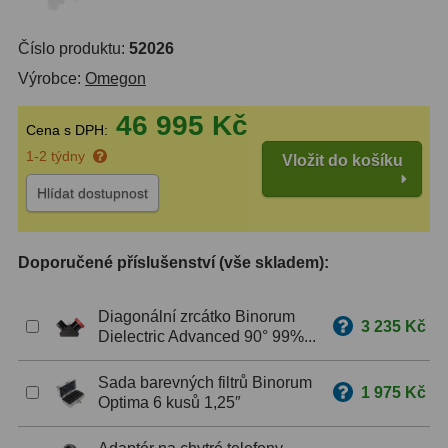
ZOOM
12
Číslo produktu:
52026
Výrobce:
Omegon
ED a Flat Field
12
46 995 Kč
Měřící, s mřížkou
6
Cena s DPH:
1-2 týdny
Vložit do košíku
Ostatní
30
Hlídat dostupnost
Doplňky
1
Filtry
183
Doporučené příslušenství (vše skladem):
Měsíční a Polarizační
23
Diagonální zrcátko Binorum
3 235 Kč
Dielectric Advanced 90° 99%...
Sluneční
44
Sada barevných filtrů Binorum
CLS a UHC
18
1 975 Kč
Optima 6 kusů 1,25″
Širokopásmové
13