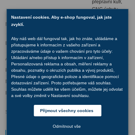
přepravní kufr,
CNC úchyty
Binokulární dalekohledy
285
Nastavení cookies. Aby e-shop fungoval, jak jste
OTA (bez
Astronomické
44
Montáž
zvyklí.
montáže)
Lovecké a turistické
114
Aby náš web dál fungoval tak, jak ho znáte, ukládáme a
Pokročilí
Doporučeno pro
přistupujeme k informacím z vašeho zařízení a
uživatelé
Univerzální
38
zpracováváme údaje o vašem chování pro tyto účely:
Ukládání a/nebo přístup k informacím v zařízení,
Astrofotografie
ano
Kapesní
14
Personalizovaná reklama a obsah, měření reklamy a
Planety a Měsíc
ano
obsahu, poznatky o okruzích publika a vývoj produktů,
Dětské
7
Přesné údaje o geografické poloze a identifikace pomocí
Mlhoviny a galaxie
ano
dotazování zařízení. Proto potřebujeme váš souhlas.
Námořní
12
Souhlas můžete udělit ke všem účelům, můžete jej odvolat
Pozorování přírody
ano
a své volby změnit v Nastavení souhlasu.
Sportovní
54
pouze s
Přijmout všechny cookies
Slunce
vhodným
Divadelní
2
solárním filtrem
Dálkoměry a Noční vidění
Odmítnout vše
17