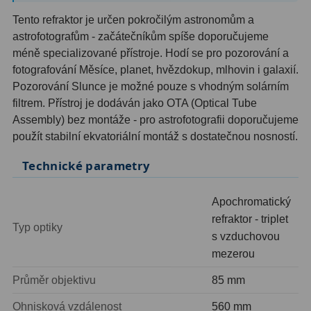
AstroFoto
306
Tento refraktor je určen pokročilým astronomům a
Planetární kamery
19
astrofotografům - začátečníkům spíše doporučujeme
méně specializované přístroje. Hodí se pro pozorování a
Deep-Sky kamery
28
fotografování Měsíce, planet, hvězdokup, mlhovin i galaxií.
Pozorování Slunce je možné pouze s vhodným solárním
Guiding kamery
14
filtrem. Přístroj je dodáván jako OTA (Optical Tube
Assembly) bez montáže - pro astrofotografii doporučujeme
T-kroužky
16
použít stabilní ekvatoriální montáž s dostatečnou nosností.
Adaptéry projekční
11
Technické parametry
Adaptéry T2
39
Apochromatický
Adaptéry M48
33
refraktor - triplet
Typ optiky
s vzduchovou
Filtry L-RGB
7
mezerou
Filtry IR-Pass
6
Průměr objektivu
85 mm
Filtry IR-Block
10
Ohnisková vzdálenost
560 mm