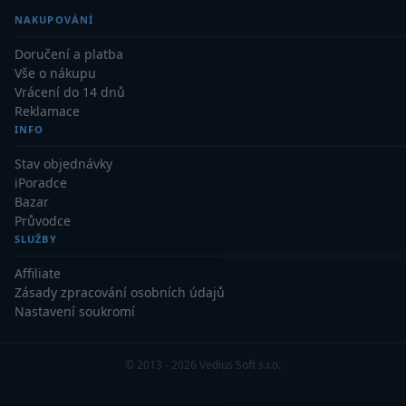
NAKUPOVÁNÍ
Hledáčky
28
Doručení a platba
Vše o nákupu
Optické hledáčky
15
Vrácení do 14 dnů
Reklamace
Red Dot hledáčky
6
INFO
Sluneční hledáčky
3
Stav objednávky
iPoradce
Úchyty a držáky hledáčků
4
Bazar
Průvodce
Příslušenství
54
SLUŽBY
Affiliate
Redukce 1,25" a 2"
17
Zásady zpracování osobních údajů
Nastavení soukromí
Svítilny
5
Čištění
28
© 2013 - 2026 Vedius Soft s.r.o.
Binohlavy
3