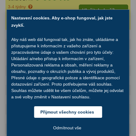
3-4 týdny
Vložit do košíku
ZOOM
12
Nastavení cookies. Aby e-shop fungoval, jak jste
Hlídat dostupnost
ED a Flat Field
12
zvyklí.
Měřící, s mřížkou
6
Aby náš web dál fungoval tak, jak ho znáte, ukládáme a
Capacity
přistupujeme k informacím z vašeho zařízení a
Ostatní
30
zpracováváme údaje o vašem chování pro tyto účely:
Diagonal
Type
Ukládání a/nebo přístup k informacím v zařízení,
mirror
Doplňky
1
Personalizovaná reklama a obsah, měření reklamy a
Connection (to the telescope)
2″
obsahu, poznatky o okruzích publika a vývoj produktů,
Filtry
181
Přesné údaje o geografické poloze a identifikace pomocí
Viewing posture
90°
dotazování zařízení. Proto potřebujeme váš souhlas.
Coating of optical system
Aluminium
Souhlas můžete udělit ke všem účelům, můžete jej odvolat
Měsíční a Polarizační
23
a své volby změnit v Nastavení souhlasu.
Connection ( to eyepiece)
2″
Sluneční
42
Surface reflection
96
Přijmout všechny cookies
CLS a UHC
18
Special features
Odmítnout vše
Correction of vertically reversed image
yes
Širokopásmové
13