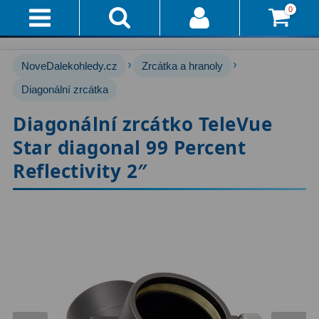
0
Přihlášení
Akce!
›
›
NoveDalekohledy.cz
Zrcátka a hranoly
Affiliate
Hvězdářské dalekohledy
Diagonální zrcátka
222
Diagonální zrcátko TeleVue
Průvodce
Pro začátečníky
67
Star diagonal 99 Percent
Pro děti
30
Doručení
Reflectivity 2″
A
Čočkové
60
Platba
Zrcadlové
65
Vše
O
Katadioptrické
7
Nákupu
ED / Apochromáty
33
Vrácení
Ritchey-Chrétien
13
Do