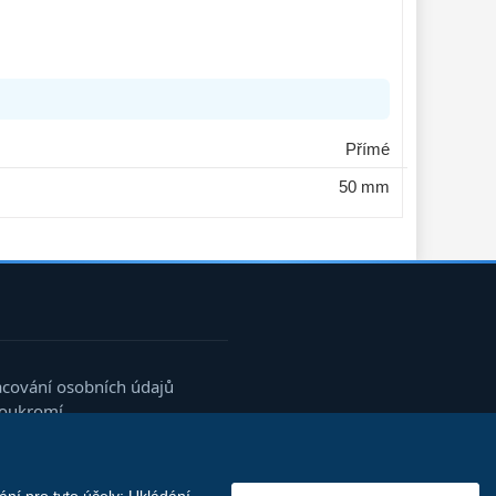
Přímé
50 mm
acování osobních údajů
soukromí