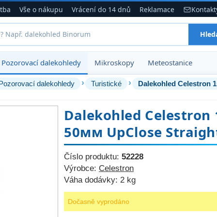
atba
Vše o nákupu
Vrácení do 14 dnů
Reklamace
Kontakt
Hled
Pozorovací dalekohledy
Mikroskopy
Meteostanice
›
›
Pozorovací dalekohledy
Turistické
Dalekohled Celestron 
Dalekohled Celestron
50мм UpClose Straigh
Číslo produktu:
52228
Výrobce:
Celestron
Váha dodávky:
2 kg
Dočasně vyprodáno