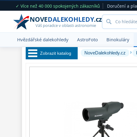
✓ Více než 40 000 spokojených zákazníků
Doručení a pl
NOVE
DALEKOHLEDY
.cz
Váš poradce v oblasti astronomie
Hvězdářské dalekohledy
AstroFoto
Binokuláry
›
NoveDalekohledy.cz
Zobrazit katalog
Hvězdářské 
dalekohledy 
222
Okuláry 
390
Filtry 
182
Barlow čočky 
65
Hledáčky 
28
Příslušenství 
54
Montáže 
93