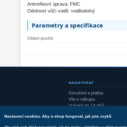
vidění 
17
Antireflexní úprava: FMC
Odolnost vůči vodě: voděodolný
Mikroskopy 
76
Příslušenství 
Parametry a specifikace
mikroskopů 
16
Oblast použití:
Meteostanice 
52
Foto stativy 
10
Ostatní 
179
Bazar 
11
NAKUPOVÁNÍ
Doručení a platba
Vše o nákupu
Vrácení do 14 dnů
Reklamace
Nastavení cookies. Aby e-shop fungoval, jak jste zvyklí.