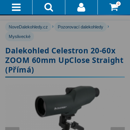
0
Přihlášení
Akce!
›
›
NoveDalekohledy.cz
Pozorovací dalekohledy
Affiliate
Hvězdářské dalekohledy
Myslivecké
222
Dalekohled Celestron 20-60x
Průvodce
Pro začátečníky
67
ZOOM 60mm UpClose Straight
Pro děti
30
Doručení
(Přímá)
A
Čočkové
60
Platba
Zrcadlové
65
Vše
O
Katadioptrické
7
Nákupu
ED / Apochromáty
33
Vrácení
Ritchey-Chrétien
13
Do