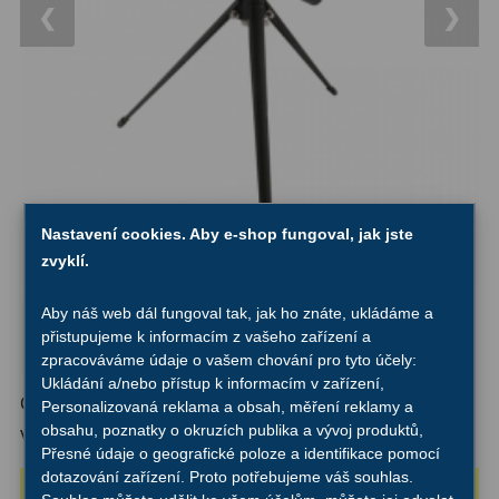
14
❮
❯
OTA - pouze optika
43
Dnů
Sluneční
1
Reklamace
Do 3000 Kč
24
Stav
Do 6000 Kč
37
Objednávky
Do 10000 Kč
41
IPoradce
Nastavení cookies. Aby e-shop fungoval, jak jste
Okuláry
388
zvyklí.
Bazar
Plössl a Super Plössl
120
Aby náš web dál fungoval tak, jak ho znáte, ukládáme a
přistupujeme k informacím z vašeho zařízení a
Kontakty
WA (52°-60°)
62
zpracováváme údaje o vašem chování pro tyto účely:
Ukládání a/nebo přístup k informacím v zařízení,
SWA (62°-78°)
101
Číslo produktu:
52229
Personalizovaná reklama a obsah, měření reklamy a
obsahu, poznatky o okruzích publika a vývoj produktů,
Výrobce:
Celestron
UWA (80°-98°)
27
Přesné údaje o geografické poloze a identifikace pomocí
dotazování zařízení. Proto potřebujeme váš souhlas.
Dočasně vyprodáno
XWA (100°-120°)
17